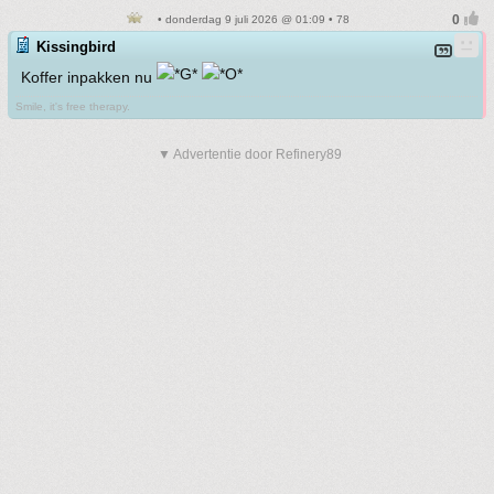
• donderdag 9 juli 2026 @ 01:09 • 78
Kissingbird
Koffer inpakken nu
Smile, it's free therapy.
▼ Advertentie door Refinery89