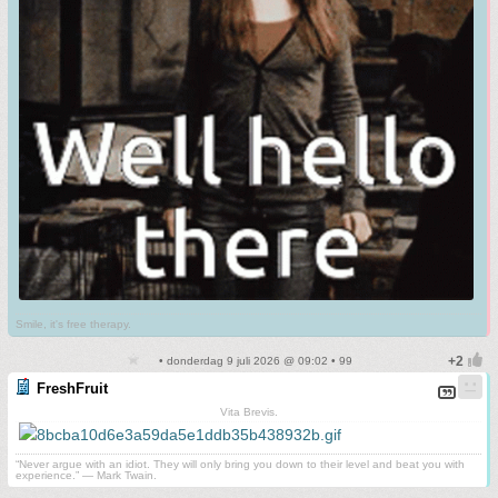
Smile, it's free therapy.
• donderdag 9 juli 2026 @ 09:02 • 99
FreshFruit
Vita Brevis.
“Never argue with an idiot. They will only bring you down to their level and beat you with
experience.” ― Mark Twain.