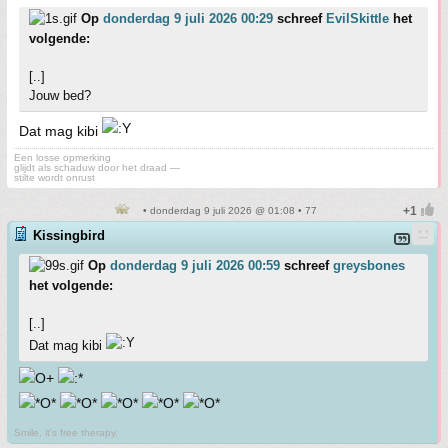
Op
donderdag 9 juli 2026 00:29
schreef
EvilSkittle
het
volgende:
[..]
Jouw bed?
Dat mag kibi
Een losse opmerking
glijdt als schaduw door het draad —
stilte wordt onrust
• donderdag 9 juli 2026 @ 01:08 • 77
Kissingbird
Op
donderdag 9 juli 2026 00:59
schreef
greysbones
het volgende:
[..]
Dat mag kibi
Smile, it's free therapy.