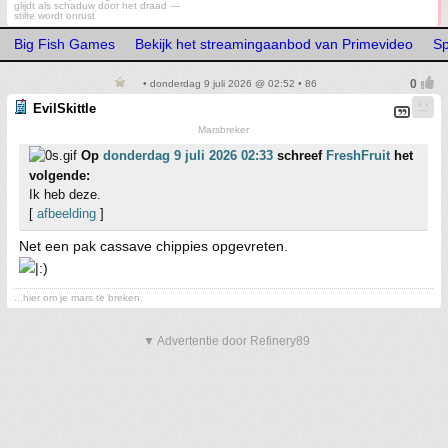
glijdt als schaduw door het draad —
stilte wordt onrust
Big Fish Games
Bekijk het streamingaanbod van Primevideo
Sp
• donderdag 9 juli 2026 @ 02:52 • 86
EvilSkittle
Marsbreker
Op
donderdag 9 juli 2026 02:33
schreef
FreshFruit
het
volgende:
Ik heb deze.
[
afbeelding
]
Net een pak cassave chippies opgevreten.
...hier om je mars te breken.
▼ Advertentie door Refinery89