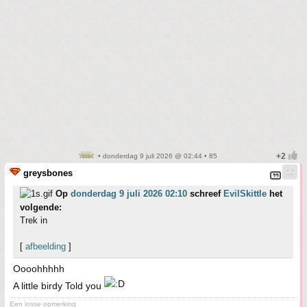
• donderdag 9 juli 2026 @ 02:44 • 85
greysbones
Op
donderdag 9 juli 2026 02:10
schreef
EvilSkittle
het
volgende:
Trek in
[
afbeelding
]
Oooohhhhh
A little birdy Told you
Een losse opmerking