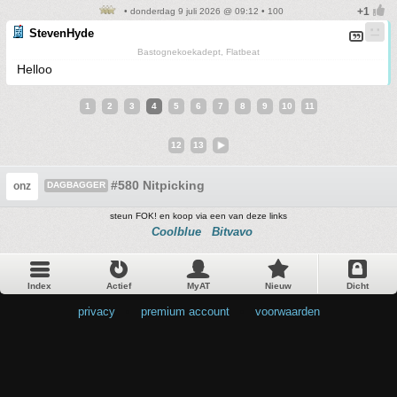
• donderdag 9 juli 2026 @ 09:12 • 100
StevenHyde
Bastognekoekadept, Flatbeat
Helloo
1
2
3
4
5
6
7
8
9
10
11
12
13
#580 Nitpicking
onz
DAGBAGGER
steun FOK! en koop via een van deze links
Coolblue
Bitvavo
Index
Actief
MyAT
Nieuw
Dicht
privacy
•
premium account
•
voorwaarden