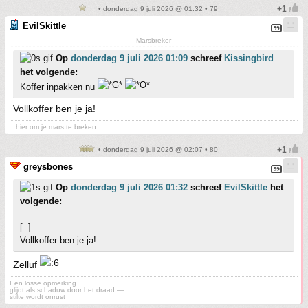
• donderdag 9 juli 2026 @ 01:32 • 79
EvilSkittle
Marsbreker
Op
donderdag 9 juli 2026 01:09
schreef
Kissingbird
het volgende:
Koffer inpakken nu
Vollkoffer ben je ja!
...hier om je mars te breken.
• donderdag 9 juli 2026 @ 02:07 • 80
greysbones
Op
donderdag 9 juli 2026 01:32
schreef
EvilSkittle
het
volgende:
[..]
Vollkoffer ben je ja!
Zelluf
Een losse opmerking
glijdt als schaduw door het draad —
stilte wordt onrust