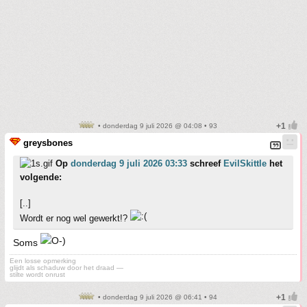
• donderdag 9 juli 2026 @ 04:08 • 93
greysbones
Op
donderdag 9 juli 2026 03:33
schreef
EvilSkittle
het
volgende:
[..]
Wordt er nog wel gewerkt!?
Soms
Een losse opmerking
glijdt als schaduw door het draad —
stilte wordt onrust
• donderdag 9 juli 2026 @ 06:41 • 94