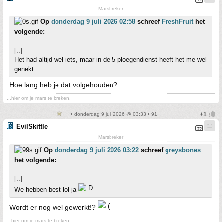
Marsbreker
Op
donderdag 9 juli 2026 02:58
schreef
FreshFruit
het
volgende:
[..]
Het had altijd wel iets, maar in de 5 ploegendienst heeft het me wel
genekt.
Hoe lang heb je dat volgehouden?
...hier om je mars te breken.
• donderdag 9 juli 2026 @ 03:33 • 91
EvilSkittle
Marsbreker
Op
donderdag 9 juli 2026 03:22
schreef
greysbones
het volgende:
[..]
We hebben best lol ja
Wordt er nog wel gewerkt!?
...hier om je mars te breken.