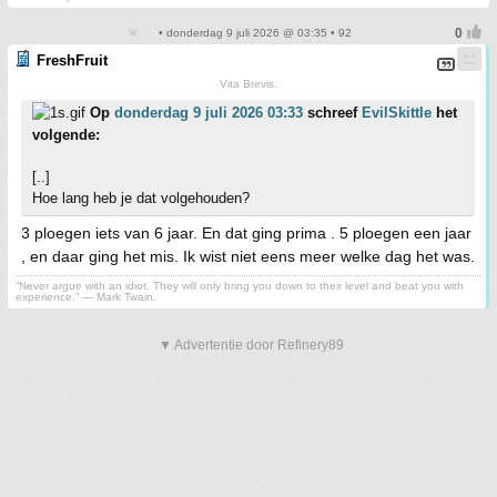
• donderdag 9 juli 2026 @ 03:35 • 92
FreshFruit
Vita Brevis.
Op
donderdag 9 juli 2026 03:33
schreef
EvilSkittle
het
volgende:
[..]
Hoe lang heb je dat volgehouden?
3 ploegen iets van 6 jaar. En dat ging prima . 5 ploegen een jaar
, en daar ging het mis. Ik wist niet eens meer welke dag het was.
“Never argue with an idiot. They will only bring you down to their level and beat you with
experience.” ― Mark Twain.
▼ Advertentie door Refinery89