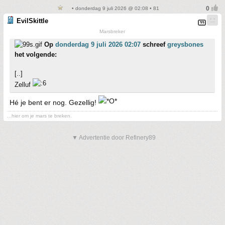
• donderdag 9 juli 2026 @ 02:08 • 81
EvilSkittle
Marsbreker
Op
donderdag 9 juli 2026 02:07
schreef
greysbones
het volgende:
[..]
Zelluf
Hé je bent er nog. Gezellig!
...hier om je mars te breken.
▼ Advertentie door Refinery89