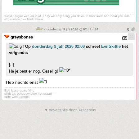
“Never argue with an idiot. They will only bring you down to their level and beat you with
experience.” ― Mark Twain.
• donderdag 9 juli 2026 @ 02:43 • 84
greysbones
Op
donderdag 9 juli 2026 02:08
schreef
EvilSkittle
het
volgende:
[..]
Hé je bent er nog. Gezellig!
Heb nachtdienst
Een losse opmerking
glijdt als schaduw door het draad —
stilte wordt onrust
▼ Advertentie door Refinery89