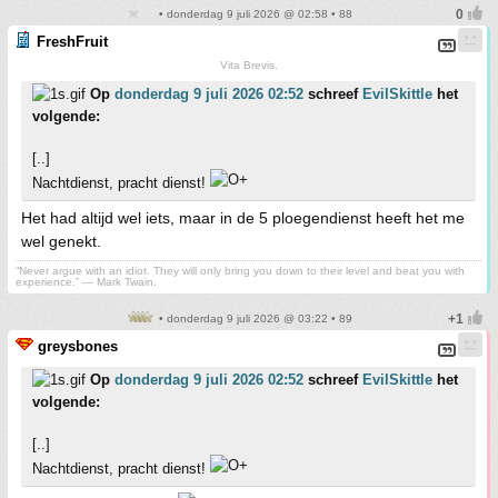
• donderdag 9 juli 2026 @ 02:58 • 88
FreshFruit
Vita Brevis.
Op
donderdag 9 juli 2026 02:52
schreef
EvilSkittle
het
volgende:
[..]
Nachtdienst, pracht dienst!
Het had altijd wel iets, maar in de 5 ploegendienst heeft het me
wel genekt.
“Never argue with an idiot. They will only bring you down to their level and beat you with
experience.” ― Mark Twain.
• donderdag 9 juli 2026 @ 03:22 • 89
greysbones
Op
donderdag 9 juli 2026 02:52
schreef
EvilSkittle
het
volgende:
[..]
Nachtdienst, pracht dienst!