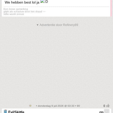
We hebben best lol ja
Een losse opmerking
glijdt als schaduw door het draad —
stilte wordt onrust
▼ Advertentie door Refinery89
• donderdag 9 juli 2026 @ 03:33 • 90
EvilSkittle