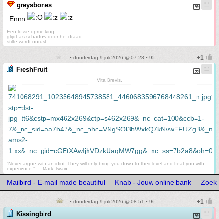
greysbones
Ennn
Een losse opmerking
glijdt als schaduw door het draad —
stilte wordt onrust
• donderdag 9 juli 2026 @ 07:28 • 95
FreshFruit
Vita Brevis.
“Never argue with an idiot. They will only bring you down to their level and beat you with
experience.” ― Mark Twain.
Mailbird - E-mail made beautiful
Knab - Jouw online bank
Zoek 
• donderdag 9 juli 2026 @ 08:51 • 96
Kissingbird