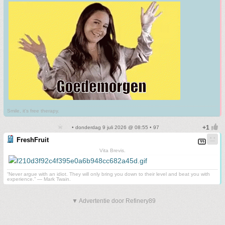
Smile, it's free therapy.
• donderdag 9 juli 2026 @ 08:55 • 97
FreshFruit
Vita Brevis.
“Never argue with an idiot. They will only bring you down to their level and beat you with
experience.” ― Mark Twain.
▼ Advertentie door Refinery89