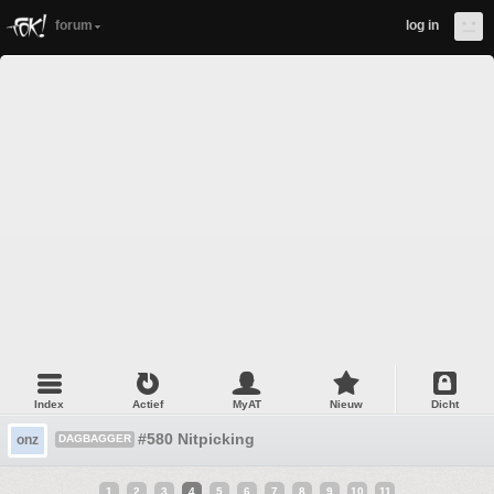
forum
log in
Index
Actief
MyAT
Nieuw
Dicht
#580 Nitpicking
onz
DAGBAGGER
1
2
3
4
5
6
7
8
9
10
11