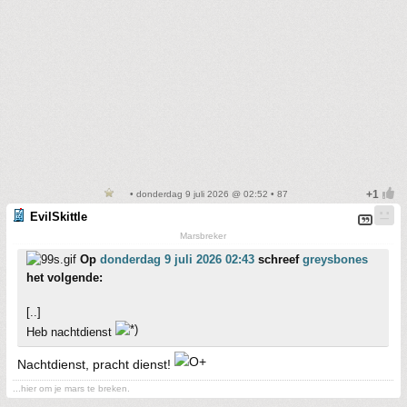
• donderdag 9 juli 2026 @ 02:52 • 87
EvilSkittle
Marsbreker
Op
donderdag 9 juli 2026 02:43
schreef
greysbones
het volgende:
[..]
Heb nachtdienst
Nachtdienst, pracht dienst!
...hier om je mars te breken.