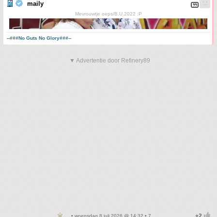
maily
Mevrouwtje oeps/B.U.2022 :P
--###No Guts No Glory###--
▼ Advertentie door Refinery89
• woensdag 8 juli 2026 @ 14:32 • 7