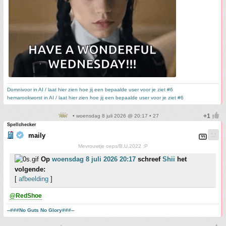
Domnivoor in AI / laat hier zien hoe jij een bepaalde user voor je ziet #6
hemarookworst in AI / laat hier zien hoe jij een bepaalde user voor je ziet #6
• woensdag 8 juli 2026 @ 20:17 • 27
Spellchecker
maily
Mevrouwtje oeps/B.U.2022 :P
Op
woensdag 8 juli 2026 20:17
schreef
Shii
het
volgende:
[
afbeelding
]
@RedShoe
--###No Guts No Glory###--