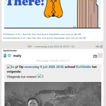
Domnivoor in AI / laat hier zien hoe jij een bepaalde user voor je ziet #6
hemarookworst in AI / laat hier zien hoe jij een bepaalde user voor je ziet #6
• woensdag 8 juli 2026 @ 20:07 • 22
Spellchecker
maily
Mevrouwtje oeps/B.U.2022 :P
Op
woensdag 8 juli 2026 18:56
schreef
EvilSkittle
het
volgende:
Vliegende kut mieren!