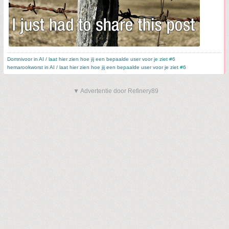
Domnivoor in AI / laat hier zien hoe jij een bepaalde user voor je ziet #6
hemarookworst in AI / laat hier zien hoe jij een bepaalde user voor je ziet #6
▼ Advertentie door Refinery89