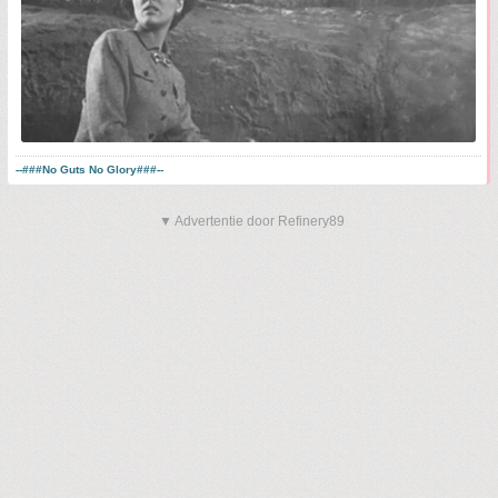
--###No Guts No Glory###--
▼ Advertentie door Refinery89