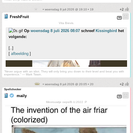
• woensdag 8 juli 2026 @ 19:10 • 19
FreshFruit
Vita Brevis.
Op
woensdag 8 juli 2026 08:07
schreef
Kissingbird
het
volgende:
[..]
[
afbeelding
]
“Never argue with an idiot. They will only bring you down to their level and beat you with
experience.” ― Mark Twain.
• woensdag 8 juli 2026 @ 20:05 • 20
Spellchecker
maily
Mevrouwtje oeps/B.U.2022 :P