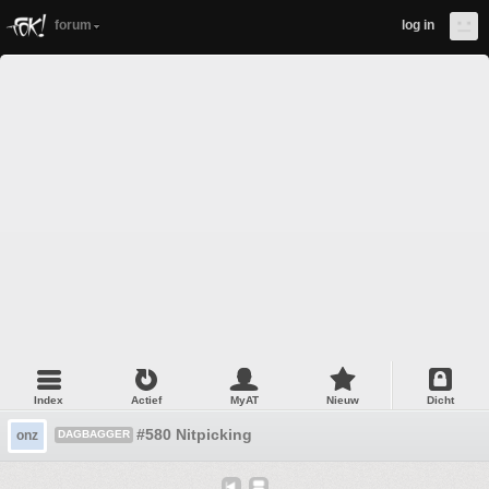
forum
log in
Index
Actief
MyAT
Nieuw
Dicht
#580 Nitpicking
onz
DAGBAGGER