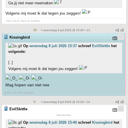
Ga jij niet meer meemaken
Volgens mij moet ik dat tegen jou zeggen!
...hier om je mars te breken.
• woensdag 8 juli 2026 @ 15:40 • 13
Kissingbird
Op
woensdag 8 juli 2026 15:37
schreef
EvilSkittle
het
volgende:
[..]
Volgens mij moet ik dat tegen jou zeggen!
Mag hopen van niet nee
Smile, it's free therapy.
• woensdag 8 juli 2026 @ 15:44 • 14
EvilSkittle
Marsbreker
Op
woensdag 8 juli 2026 15:40
schreef
Kissingbird
het