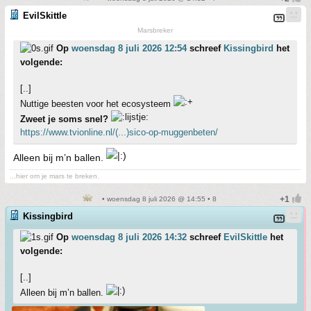
EvilSkittle
Marsbreker
Op
woensdag 8 juli 2026 12:54
schreef
Kissingbird
het
volgende:
[..]
Nuttige beesten voor het ecosysteem
Zweet je soms snel?
https://www.tvionline.nl/(...)sico-op-muggenbeten/
Alleen bij m’n ballen.
...hier om je mars te breken.
• woensdag 8 juli 2026 @ 14:55 • 8
Kissingbird
Op
woensdag 8 juli 2026 14:32
schreef
EvilSkittle
het
volgende:
[..]
Alleen bij m’n ballen.