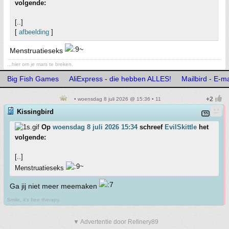
volgende:
[..]
[
afbeelding
]
Menstruatieseks
...hier om je mars te breken.
Big Fish Games
AliExpress - die hebben ALLES!
Mailbird - E-m
• woensdag 8 juli 2026 @ 15:36 • 11
Kissingbird
Op
woensdag 8 juli 2026 15:34
schreef
EvilSkittle
het
volgende:
[..]
Menstruatieseks
Ga jij niet meer meemaken
Smile, it's free therapy.
▼ Advertentie door Refinery89