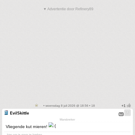
▼ Advertentie door Refinery89
• woensdag 8 juli 2026 @ 18:56 • 18
EvilSkittle
Marsbreker
Vliegende kut mieren!
...hier om je mars te breken.