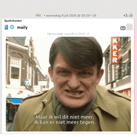
• woensdag 8 juli 2026 @ 20:29 • 29
Spellchecker
maily
Mevrouwtje oeps/B.U.2022 :P