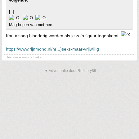
volgende:
[..]
Mag hopen van niet nee
Kan alsnog bloederig worden als je zo’n figuur tegenkomt.
https://www.rijnmond.nl/n(...)seks-maar-vrijwillig
...hier om je mars te breken.
▼ Advertentie door Refinery89