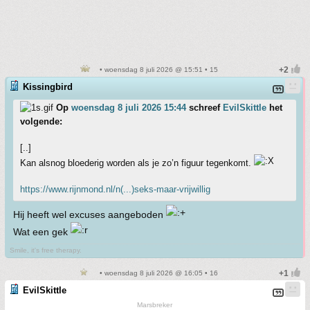
• woensdag 8 juli 2026 @ 15:51 • 15
Kissingbird
Op
woensdag 8 juli 2026 15:44
schreef
EvilSkittle
het
volgende:
[..]
Kan alsnog bloederig worden als je zo’n figuur tegenkomt.
https://www.rijnmond.nl/n(...)seks-maar-vrijwillig
Hij heeft wel excuses aangeboden
Wat een gek
Smile, it's free therapy.
• woensdag 8 juli 2026 @ 16:05 • 16
EvilSkittle
Marsbreker