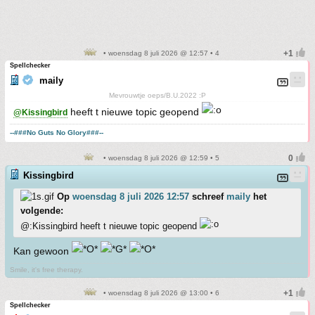
• woensdag 8 juli 2026 @ 12:57 • 4
Spellchecker
maily
Mevrouwtje oeps/B.U.2022 :P
heeft t nieuwe topic geopend
@Kissingbird
--###No Guts No Glory###--
• woensdag 8 juli 2026 @ 12:59 • 5
Kissingbird
Op
woensdag 8 juli 2026 12:57
schreef
maily
het
volgende:
@:Kissingbird heeft t nieuwe topic geopend
Kan gewoon
Smile, it's free therapy.
• woensdag 8 juli 2026 @ 13:00 • 6
Spellchecker