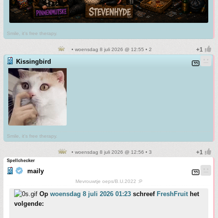
Smile, it's free therapy.
• woensdag 8 juli 2026 @ 12:55 • 2
Kissingbird
Smile, it's free therapy.
• woensdag 8 juli 2026 @ 12:56 • 3
Spellchecker
maily
Mevrouwtje oeps/B.U.2022 :P
Op
woensdag 8 juli 2026 01:23
schreef
FreshFruit
het
volgende: