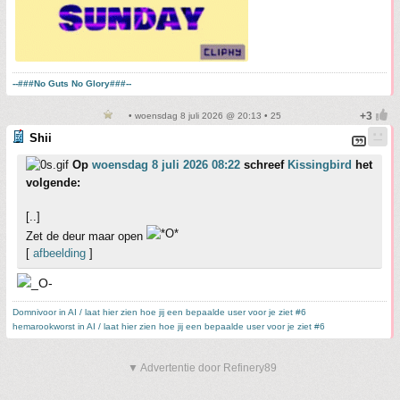
--###No Guts No Glory###--
• woensdag 8 juli 2026 @ 20:13 • 25
Shii
Op
woensdag 8 juli 2026 08:22
schreef
Kissingbird
het
volgende:
[..]
Zet de deur maar open
[
afbeelding
]
Domnivoor in AI / laat hier zien hoe jij een bepaalde user voor je ziet #6
hemarookworst in AI / laat hier zien hoe jij een bepaalde user voor je ziet #6
▼ Advertentie door Refinery89