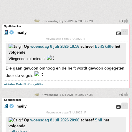
• woensdag 8 juli 2026 @ 20:07 • 23
Spellchecker
maily
Mevrouwtje oeps/B.U.2022 :P
Op
woensdag 8 juli 2026 18:56
schreef
EvilSkittle
het
volgende:
Vliegende kut mieren!
Die gaan gewoon omhoog en de helft wordt gewoon opgegeten
door de vogels
--###No Guts No Glory###--
• woensdag 8 juli 2026 @ 20:08 • 24
Spellchecker
maily
Mevrouwtje oeps/B.U.2022 :P
Op
woensdag 8 juli 2026 20:06
schreef
Shii
het
volgende:
[
afbeelding
]