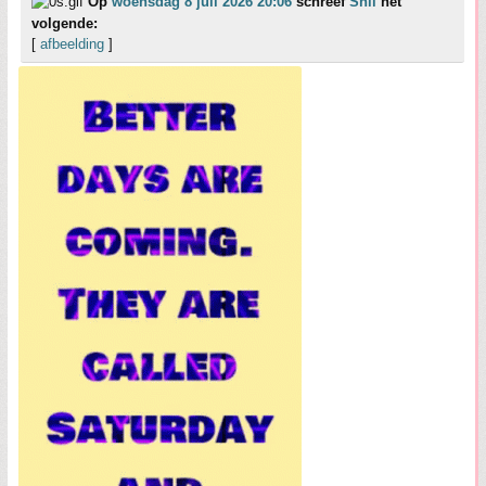
Op
woensdag 8 juli 2026 20:06
schreef
Shii
het
volgende:
[
afbeelding
]