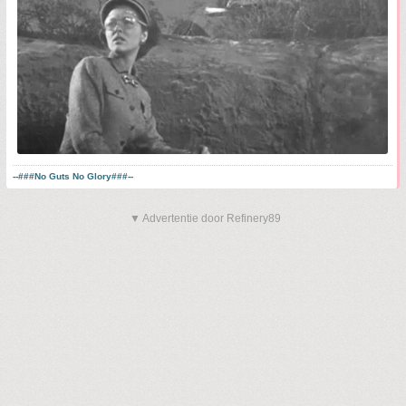
--###No Guts No Glory###--
▼ Advertentie door Refinery89