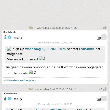
• woensdag 8 juli 2026 @ 20:07 • 23
Spellchecker
maily
Mevrouwtje oeps/B.U.2022 :P
Op
woensdag 8 juli 2026 18:56
schreef
EvilSkittle
het
volgende:
Vliegende kut mieren!
Die gaan gewoon omhoog en de helft wordt gewoon opgegeten
door de vogels
--###No Guts No Glory###--
• woensdag 8 juli 2026 @ 20:08 • 24
Spellchecker
maily
Mevrouwtje oeps/B.U.2022 :P