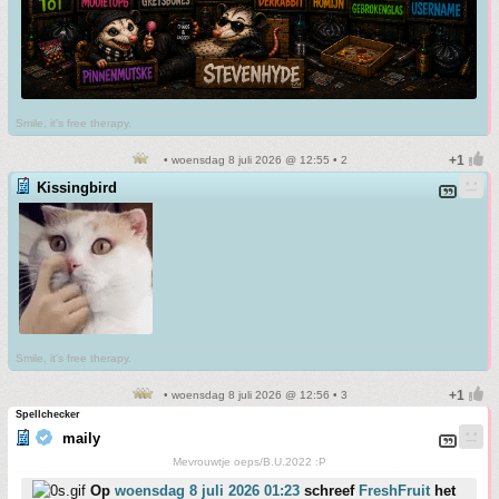
Smile, it's free therapy.
• woensdag 8 juli 2026 @ 12:55 • 2
Kissingbird
Smile, it's free therapy.
• woensdag 8 juli 2026 @ 12:56 • 3
Spellchecker
maily
Mevrouwtje oeps/B.U.2022 :P
Op
woensdag 8 juli 2026 01:23
schreef
FreshFruit
het