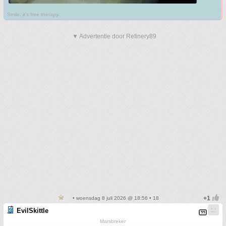
Smile, it's free therapy.
▼ Advertentie door Refinery89
• woensdag 8 juli 2026 @ 18:56 • 18
EvilSkittle
Marsbreker