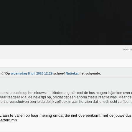
woensd
Op
woensdag 8 juli 2026 12:29
schreef
Nattekat
het volgende:
eerste reactie op het nieuws dat kinderen gratis met de bus mogen is janken over 
 Daar reageer ik al de hele tijd op, omdat dat een enorm trieste reactie was. Maar g
ert te verschuiven ben je duidelijk zelf ook in aan het zien dat je toch echt zelf be
 CL aan te vallen op haar mening omdat die niet overeenkomt met de jouwe dus
nattetrump