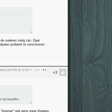
de ouderen zielig zijn. Daar
elpalen probeert te verschuiven
ag 8 juli 2026 @ 12:29
:37
#154
e dat beseffen.
en "boomer" niet eens meer kloppen.