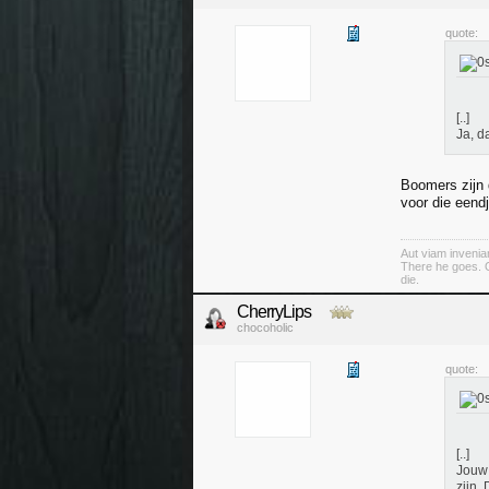
quote:
[..]
Ja, d
Boomers zijn 
voor die eend
Aut viam invenia
There he goes. O
die.
CherryLips
chocoholic
quote:
[..]
Jouw 
zijn.