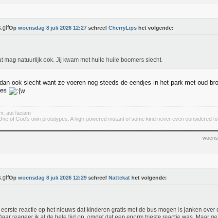
Op
woensdag 8 juli 2026 12:27
schreef
CherryLips
het volgende:
at mag natuurlijk ook. Jij kwam met huile huile boomers slecht.
dan ook slecht want ze voeren nog steeds de eendjes in het park met oud brood
jes
m, aut faciam
ne of God's own prototypes. A high-powered mutant of some kind never even considered for m
woensd
Op
woensdag 8 juli 2026 12:29
schreef
Nattekat
het volgende:
eerste reactie op het nieuws dat kinderen gratis met de bus mogen is janken over 
 Daar reageer ik al de hele tijd op, omdat dat een enorm trieste reactie was. Maar g