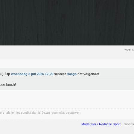
woensd
Op
woensdag 8 juli 2026 12:29
schreef
Haags
het volgende:
voor lunch!
rs, als je niet zondigt dan is Jezus voor niks gestorven
Moderator / Redactie Sport
woensd