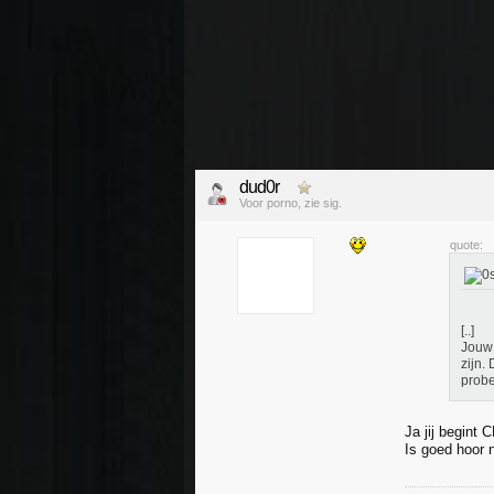
dud0r
Voor porno, zie sig.
quote:
[..]
Jouw 
zijn.
probe
Ja jij begint
Is goed hoor 