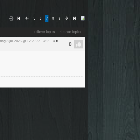
5
6
7
8
9
actieve topics
nieuwe topics
ag 8 juli 2026 @ 12:29
:22
#151