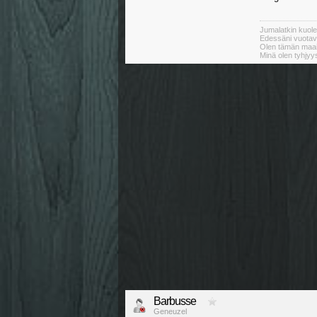
Jumalatkin kuole
Edessäni vuotav
Olen tämän maai
Minä olen tyhjyy
Barbusse
Geneuzel