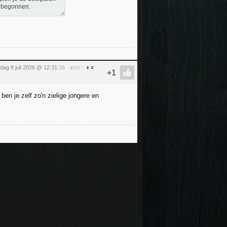
nt begonnen.
ag 8 juli 2026 @ 12:31
:26
#157
ben je zelf zo'n zielige jongere en