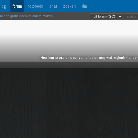
log
forum
fotoboek
chat
zoeken
dm
om een gratis account aan te maken
.
Hier kun je praten over van alles en nog wat. Eigenlijk alles