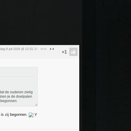
ag 8 juli 2026 @ 12:31
:30
#158
dat de ouderen zielig
ezien je de doelpalen
nt begonnen.
 is zij begonnen.