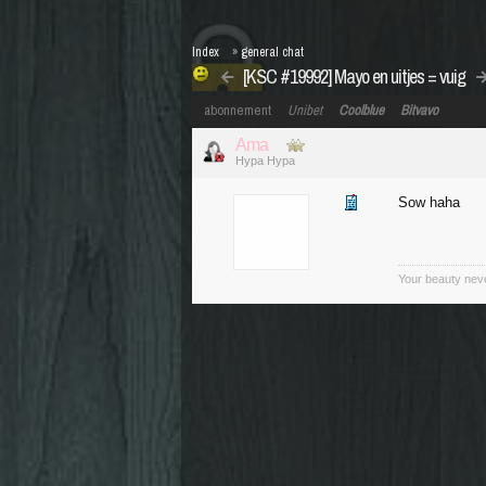
Index
»
general chat
[KSC #19992] Mayo en uitjes = vuig
abonnement
Unibet
Coolblue
Bitvavo
Ama
Hypa Hypa
Sow haha
Your beauty nev