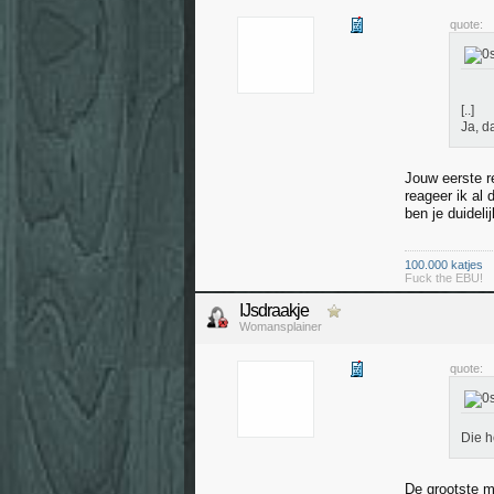
quote:
[..]
Ja, d
Jouw eerste r
reageer ik al 
ben je duideli
100.000 katjes
Fuck the EBU!
IJsdraakje
Womansplainer
quote:
Die h
De grootste mo