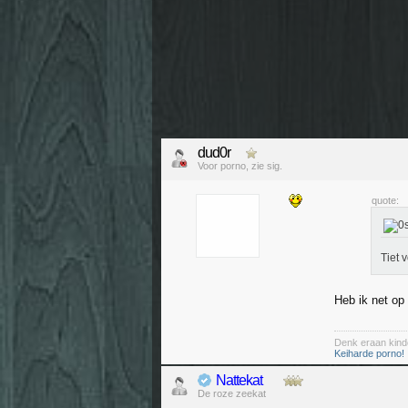
dud0r
Voor porno, zie sig.
quote:
Tiet 
Heb ik net op
Denk eraan kinde
Keiharde porno!
Nattekat
De roze zeekat