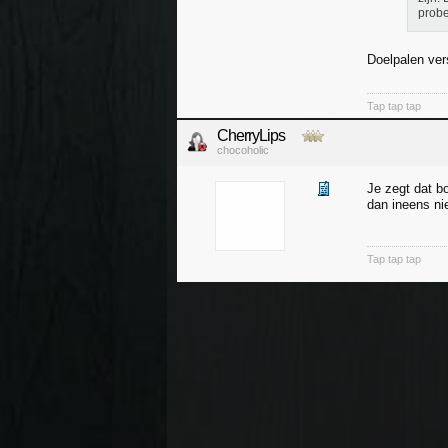
probe
Doelpalen ve
Tap tap tap
CherryLips
chocoholic
Je zegt dat bo
dan ineens ni
Tap tap tap