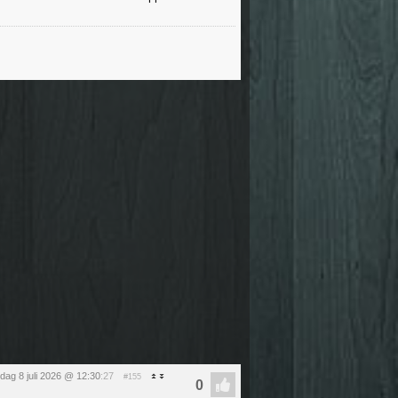
ag 8 juli 2026 @ 12:30
:27
#155