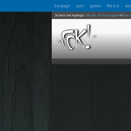
frontpage
sport
games
film & tv
web
Je bent niet ingelogd.
Klik hier om in te loggen
of
hier 