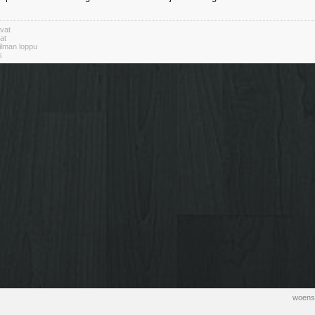
vat
at
lman loppu
s
woensd