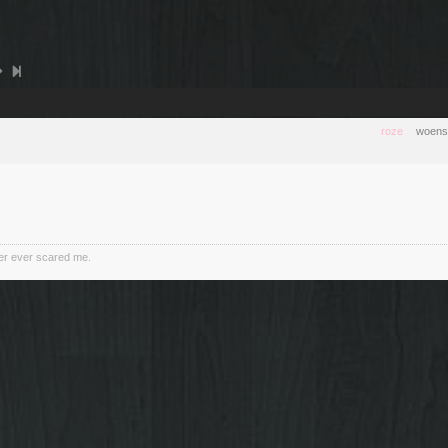
roze
woensd
er ever scared me.