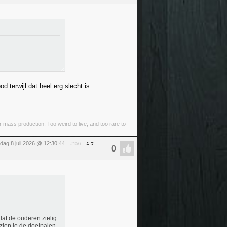
 terwijl dat heel erg slecht is
ass production. Too weird to live, and too rare to
ag 8 juli 2026 @ 12:30
:44
#156
dat de ouderen zielig
ezien je de doelpalen