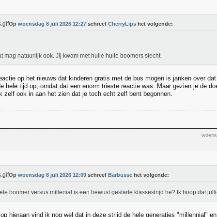
Op
woensdag 8 juli 2026 12:27
schreef
CherryLips
het volgende:
at mag natuurlijk ook. Jij kwam met huile huile boomers slecht.
eactie op het nieuws dat kinderen gratis met de bus mogen is janken over dat 
de hele tijd op, omdat dat een enorm trieste reactie was. Maar gezien je de do
jk zelf ook in aan het zien dat je toch echt zelf bent begonnen.
woensd
Op
woensdag 8 juli 2026 12:09
schreef
Barbusse
het volgende:
ele boomer versus millenial is een bewust gestarte klassestrijd he? Ik hoop dat julli
p hieraan vind ik nog wel dat in deze strijd de hele generaties "millennial" 