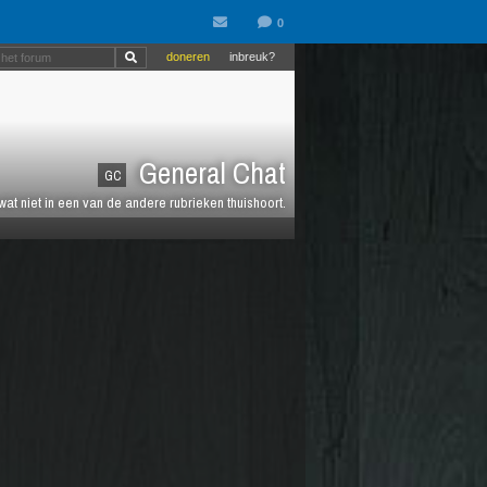
doneren
inbreuk?
General Chat
GC
 wat niet in een van de andere rubrieken thuishoort.