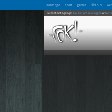
frontpage
sport
games
film & tv
web
Je bent niet ingelogd.
Klik hier om in te loggen
of
hier 