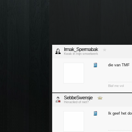
Irmak_Spermabak
Kwak in mijn smoelwerk
die van TMF
Blaf me vol
SebbeSwensje
Heraclied of niet?
Ik geef het do