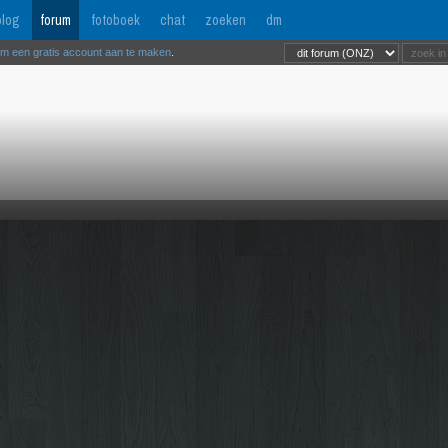
log
forum
fotoboek
chat
zoeken
dm
om een gratis account aan te maken
.