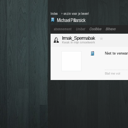
Index
»
onzin voor je leven!
Michael Pillarsick
abonnement
Unibet
Coolblue
Bitvavo
Irmak_Spermabak
Kwak in mijn smoelwerk
Niet te verwa
Blaf me vol