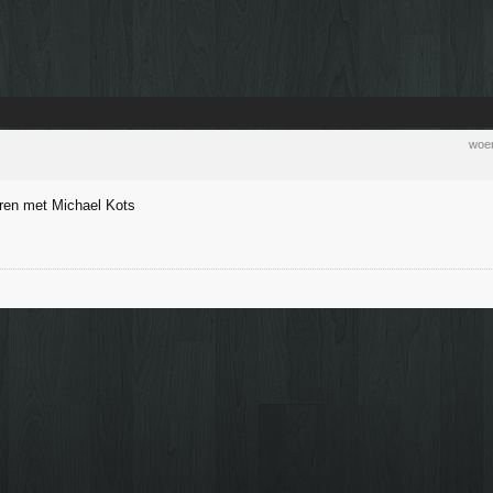
woen
rren met Michael Kots