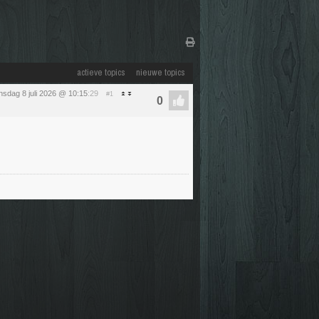
actieve topics
nieuwe topics
sdag 8 juli 2026 @ 10:15
:29
#1