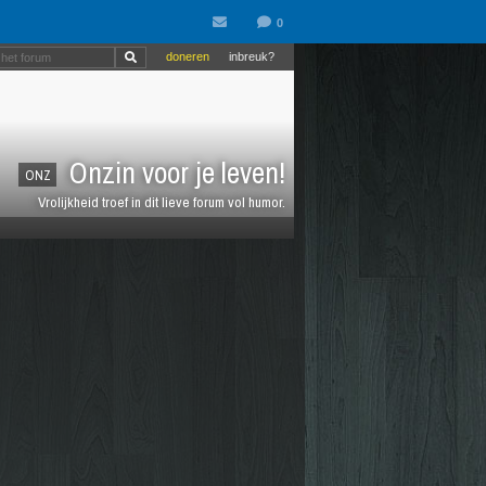
doneren
inbreuk?
Onzin voor je leven!
ONZ
Vrolijkheid troef in dit lieve forum vol humor.