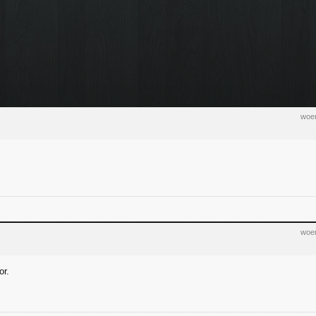
woen
woen
or.