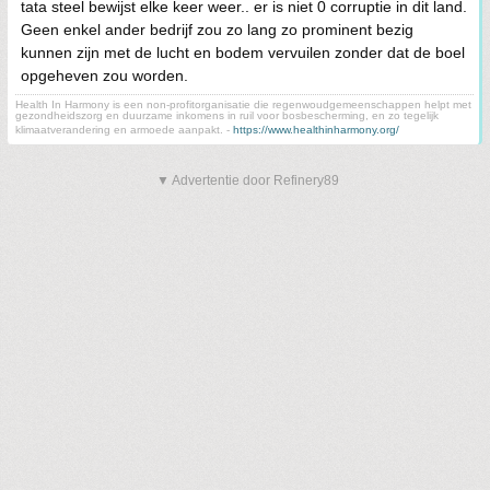
tata steel bewijst elke keer weer.. er is niet 0 corruptie in dit land.
Geen enkel ander bedrijf zou zo lang zo prominent bezig
kunnen zijn met de lucht en bodem vervuilen zonder dat de boel
opgeheven zou worden.
Health In Harmony is een non-profitorganisatie die regenwoudgemeenschappen helpt met
gezondheidszorg en duurzame inkomens in ruil voor bosbescherming, en zo tegelijk
klimaatverandering en armoede aanpakt. -
https://www.healthinharmony.org/
▼ Advertentie door Refinery89