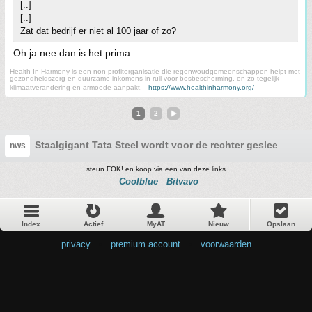
[..]
[..]
Zat dat bedrijf er niet al 100 jaar of zo?
Oh ja nee dan is het prima.
Health In Harmony is een non-profitorganisatie die regenwoudgemeenschappen helpt met
gezondheidszorg en duurzame inkomens in ruil voor bosbescherming, en zo tegelijk
klimaatverandering en armoede aanpakt. -
https://www.healthinharmony.org/
1
2
Staalgigant Tata Steel wordt voor de rechter gesleept we
nws
steun FOK! en koop via een van deze links
Coolblue
Bitvavo
Index
Actief
MyAT
Nieuw
Opslaan
privacy
•
premium account
•
voorwaarden