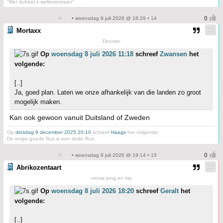
"Met dubbel s welteverstaan"
• woensdag 8 juli 2026 @ 18:29 • 14
Mortaxx
Doomer
Op
woensdag 8 juli 2026 11:18
schreef
Zwansen
het
volgende:
[..]
Ja, goed plan. Laten we onze afhankelijk van die landen zo groot
mogelijk maken.
Kan ook gewoon vanuit Duitsland of Zweden
Op
dinsdag 9 december 2025 20:10
schreef
Haags
het volgende:
De enige goede Rus is een dode Rus.
• woensdag 8 juli 2026 @ 19:14 • 15
Abrikozentaart
vrouw jong en hip
Op
woensdag 8 juli 2026 18:20
schreef
Geralt
het
volgende:
[..]