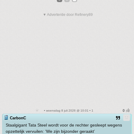
▼ Advertentie door Refinery89
• woensdag 8 juli 2026 @ 10:01 • 1
CarbonC
Staalgi­gant Tata Steel wordt voor de rechter gesleept wegens
opzette­lijk vervuilen: ‘We zijn bijzonder geraakt’