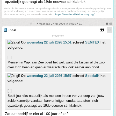
opzettelijk gedraagt als 19de eeuwse stinkfabriek.
Health In Harmony is een non-profitorganisatie die regenwoudgemeenschappen helpt met
gezondheidszorg en duurzame inkomens in ruil voor bosbescherming, en zo tegelijk
klimaatverandering en armoede aanpakt. -
https://www.healthinharmony.org/
• maandag 27 juli 2026 @ 07:19 • 21
incel
they/them
Op
woensdag 22 juli 2026 15:51
schreef
SEMTEX
het
volgende:
[..]
Mensen in Wijk aan Zee boeit het wel, want die krijgen al die zooi
over zich heen en gaan er waarschijnlijk ook eerder aan dood.
Op
woensdag 22 juli 2026 15:57
schreef
SpecialK
het
volgende:
[..]
Boeit jou niks natuurlijk als mensen in een ver ver dorp van jouw
zolderkamertje vandaan kanker krijgen omdat tata steel zich
opzettelijk gedraagt als 19de eeuwse stinkfabriek.
Zat dat bedrijf er niet al 100 jaar of zo?