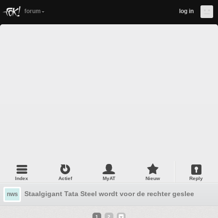
forum
log in
Index
Actief
MyAT
Nieuw
Reply
Staalgigant Tata Steel wordt voor de rechter gesleept we
nws
1
2