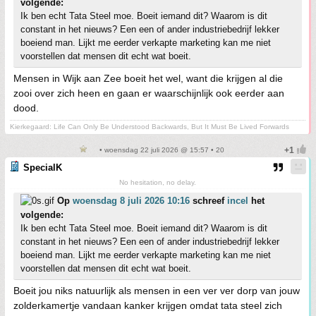
volgende:
Ik ben echt Tata Steel moe. Boeit iemand dit? Waarom is dit
constant in het nieuws? Een een of ander industriebedrijf lekker
boeiend man. Lijkt me eerder verkapte marketing kan me niet
voorstellen dat mensen dit echt wat boeit.
Mensen in Wijk aan Zee boeit het wel, want die krijgen al die
zooi over zich heen en gaan er waarschijnlijk ook eerder aan
dood.
Kierkegaard: Life Can Only Be Understood Backwards, But It Must Be Lived Forwards
• woensdag 22 juli 2026 @ 15:57 • 20
SpecialK
No hesitation, no delay.
Op
woensdag 8 juli 2026 10:16
schreef
incel
het
volgende:
Ik ben echt Tata Steel moe. Boeit iemand dit? Waarom is dit
constant in het nieuws? Een een of ander industriebedrijf lekker
boeiend man. Lijkt me eerder verkapte marketing kan me niet
voorstellen dat mensen dit echt wat boeit.
Boeit jou niks natuurlijk als mensen in een ver ver dorp van jouw
zolderkamertje vandaan kanker krijgen omdat tata steel zich