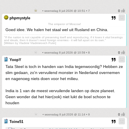
• woensdag 8 juli 2026 @ 10:51 • 7
phpmystyle
The emperor of Moscow!
Goed idee. We halen het staal wel uit Rusland en China.
"If the nation is not capable of preserving itself and reproducing, if it loses it vital bearings
and ideals, then it doesn't need foreign enemies - it will fall apart on its own."
[Written by Vladimir Vladimirovich Putin]
• woensdag 8 juli 2026 @ 10:59 • 8
YoopY
Tata Steel is toch in handen van India tegenwoordig? Hebben ze
slim gedaan, zo'n vervuilend monster in Nederland overnemen
en nagenoeg niets doen voor het milieu.
India is 1 van de meest vervuilende landen op deze planeet.
Geen wonder dat het hier(ook) niet lukt de boel schoon te
houden
• woensdag 8 juli 2026 @ 11:14 • 9
Toine51