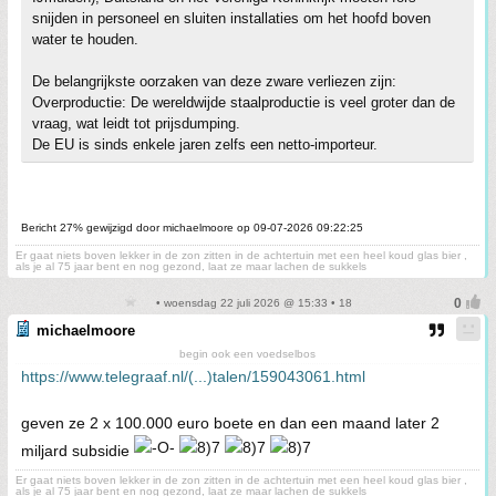
snijden in personeel en sluiten installaties om het hoofd boven
water te houden.
De belangrijkste oorzaken van deze zware verliezen zijn:
Overproductie: De wereldwijde staalproductie is veel groter dan de
vraag, wat leidt tot prijsdumping.
De EU is sinds enkele jaren zelfs een netto-importeur.
Bericht 27% gewijzigd door michaelmoore op 09-07-2026 09:22:25
Er gaat niets boven lekker in de zon zitten in de achtertuin met een heel koud glas bier ,
als je al 75 jaar bent en nog gezond, laat ze maar lachen de sukkels
• woensdag 22 juli 2026 @ 15:33 • 18
michaelmoore
begin ook een voedselbos
https://www.telegraaf.nl/(...)talen/159043061.html
geven ze 2 x 100.000 euro boete en dan een maand later 2
miljard subsidie
Er gaat niets boven lekker in de zon zitten in de achtertuin met een heel koud glas bier ,
als je al 75 jaar bent en nog gezond, laat ze maar lachen de sukkels