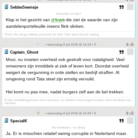
SebbeSwensje
Heraclied of niet?
Klap in het gezicht van
die ziet de waarde van zijn
@Scjvb
aandelenportefeuille ineens flink slinken.
That's the drugs talking and truth be told, I like what they're saying.
• woensdag 8 juli 2026 @ 10:29 • 5
Captain_Ghost
Mooi, nu moeten overheid ook gestraft voor nalatigheid. Veel
omwoners zijn inmiddels al ziek of leven kort. Doordat overheid
weigert de vergunning in orde stellen en bedrijf straffen. Al
omgeving rond Tata steel zijn ernstig vervuild.
Het komt nu pas mee, nadat burgers zelf aan de bel trekken.
Al die ontdekkingsreizen door mensen, ze hebben nooit tegenhouden door domheid van
mensen
• woensdag 8 juli 2026 @ 10:45 • 6
SpecialK
No hesitation, no delay.
Ja. Er is misschien relatief weinig corruptie in Nederland maar..