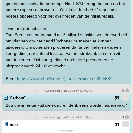
gezondheidsschade toebrengt. Het RIVM brengt het ene na het
andere rapport daarover uit. Ook krijgt het bedrijf regelmatig
boetes opgelegd voor het overtreden van de milieuregels.
Twee miljard subsidie
Tata Steel aast momenteel op 2 miljard subsidie van de overheid
om plannen om het bedrijf ‘schoner’ te maken te kunnen
uitvoeren. Omwonenden proberen dat te verhinderen via een
kort geding, dat geheel losstaat van de strafzaak die er nu zit
aan te komen. Dat kort geding diende kort geleden en de
uitspraak wordt 24 juli verwacht.
Bron:
https://www.ad.nl/binnenl(...)er-geraakt~abf82b63/
• woensdag 8 juli 2026 @ 10:01 • 2
CarbonC
Zou die smerige kutfabriek nu eindelijk eens worden aangepakt?
• woensdag 8 juli 2026 @ 10:16 • 3
incel
they/them