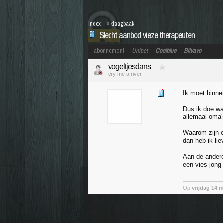
Index
»
klaagbaak
Slecht aanbod vieze therapeuten
abonnement
Unibet
Coolblue
Bitvavo
vogeltjesdans
cry me a river
Ik moet binne
Dus ik doe wat
allemaal oma
Waarom zijn e
dan heb ik lie
Aan de andere
een vies jong
Op
vrijdag 14 