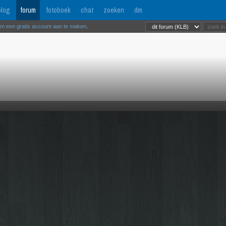
log
forum
fotoboek
chat
zoeken
dm
om een gratis account aan te maken
.