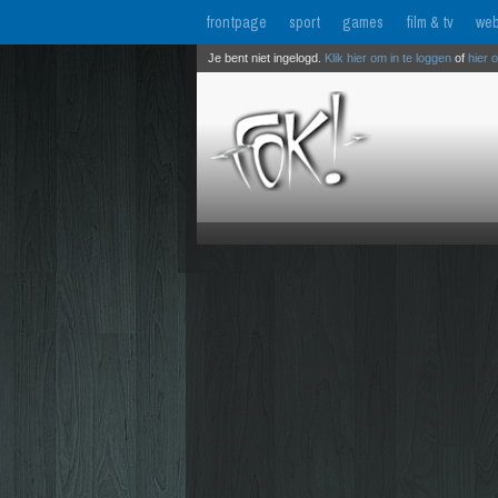
frontpage
sport
games
film & tv
web
Je bent niet ingelogd.
Klik hier om in te loggen
of
hier 