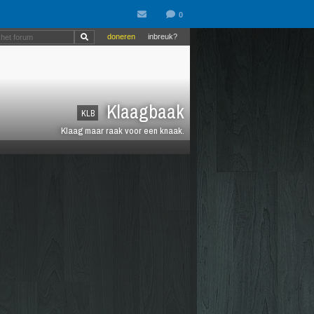
doneren
inbreuk?
Klaagbaak
KLB
Klaag maar raak voor een knaak.