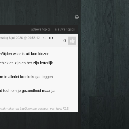
actieve topics
nieuwe topics
sdag 8 juli 2026 @ 09:58
:42
#1
tijden waar ik uit kon kiezen.
ckies zijn en het zijn letterlijk
 in allerlei kronkels gat leggen
at toch om je gezondheid maar ja
aakmaker en intelligentste persoon van heel KLB.