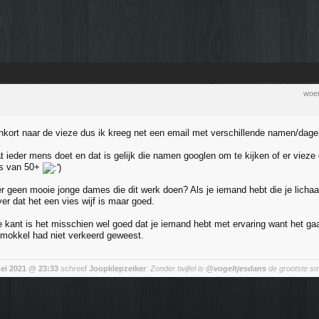
woen
nkort naar de vieze dus ik kreeg net een email met verschillende namen/dagen/
 ieder mens doet en dat is gelijk die namen googlen om te kijken of er vieze chi
's van 50+
r geen mooie jonge dames die dit werk doen? Als je iemand hebt die je lichaam
ver dat het een vies wijf is maar goed.
 kant is het misschien wel goed dat je iemand hebt met ervaring want het ga
 mokkel had niet verkeerd geweest.
mei 2021 @ 23:33
schreef
Joopklepzeiker
:
Zonder twijfel is
@vogeltjesdans
de grootste sm