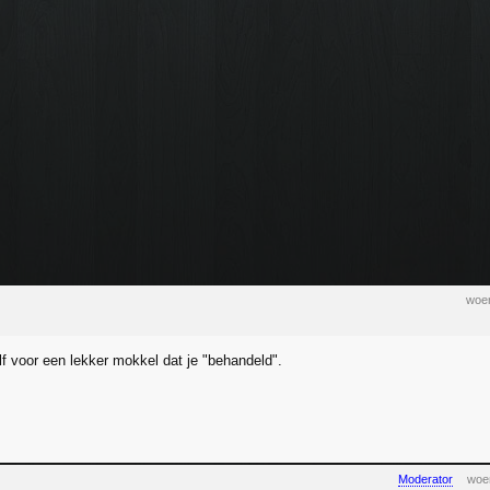
woen
lf voor een lekker mokkel dat je "behandeld".
Moderator
woen