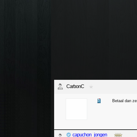
CarbonC
Betaal dan ze
capuchon_jongen