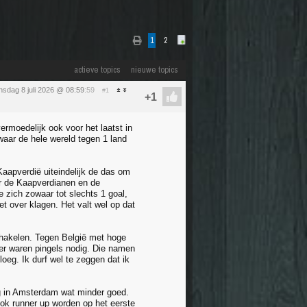
1
2
actieve topics
nieuwe topics
sdag 8 juli 2026 @ 08:59
:59
#1
ermoedelijk ook voor het laatst in
waar de hele wereld tegen 1 land
Kaapverdië uiteindelijk de das om
or de Kaapverdianen en de
e zich zowaar tot slechts 1 goal,
iet over klagen. Het valt wel op dat
schakelen. Tegen België met hoge
 er waren pingels nodig. Die namen
oeg. Ik durf wel te zeggen dat ik
g in Amsterdam wat minder goed.
ook runner up worden op het eerste