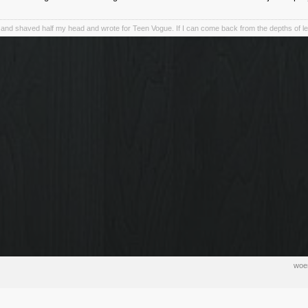
 and shaved half my head and wrote for Teen Vogue. If I can come back from the depths of lef
woen