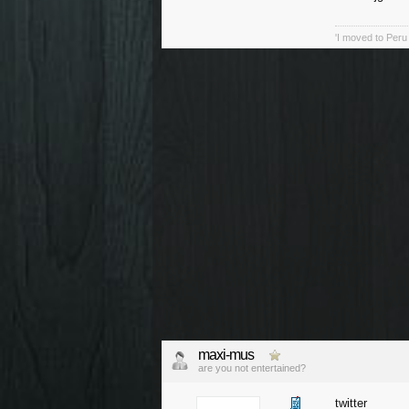
'I moved to Peru
maxi-mus
are you not entertained?
twitter