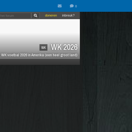
doneren
inbreuk?
WK 2026
WK
 WK voetbal 2026 in Amerika (een heel groot land)