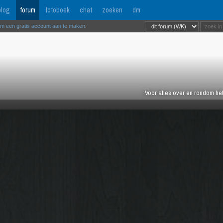
log
forum
fotoboek
chat
zoeken
dm
om een gratis account aan te maken
.
Voor alles over en rondom het