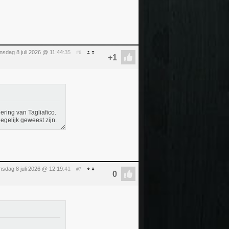
sdag 8 juli 2026 @ 11:44
:35
#6
dering van Tagliafico.
degelijk geweest zijn.
sdag 8 juli 2026 @ 12:19
:41
#7