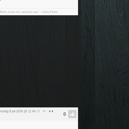
tism, trust me, anyone can.' - Gina Florio
sdag 8 juli 2026 @ 11:44
:19
#5