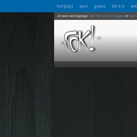
frontpage
sport
games
film & tv
web
Je bent niet ingelogd.
Klik hier om in te loggen
of
hier 