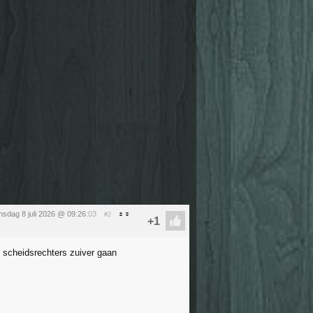
sdag 8 juli 2026 @ 09:26
:03
#2
e scheidsrechters zuiver gaan