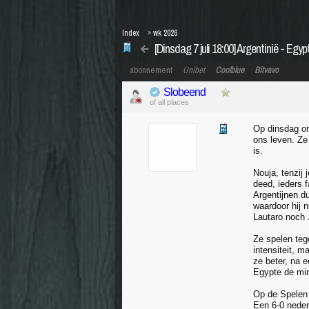
Index
»
wk 2026
[Dinsdag 7 juli 18:00] Argentinië - E
abonnement
Unibet
Coolblue
Bitvavo
Slobeend
of all places
Op dinsdag om
ons leven. Ze
is.
Nouja, tenzij
deed, ieders 
Argentijnen du
waardoor hij n
Lautaro noch 
Ze spelen teg
intensiteit, 
ze beter, na 
Egypte de min
Op de Spelen 
Een 6-0 neder