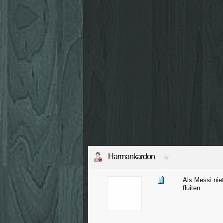
Harmankardon
Als Messi nie
fluiten.