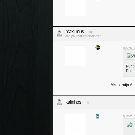
maxi-mus
are you not entertained?
quote:
Punt 
Dat m
Als ik mijn Aj
kalinhos
quote: