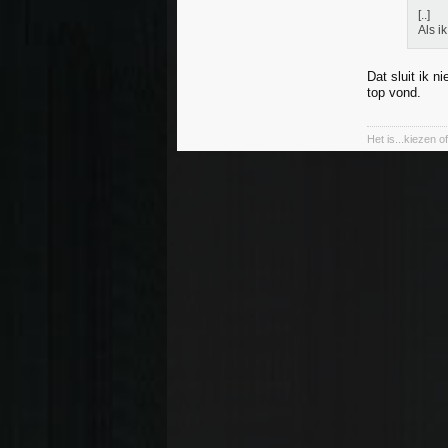
[..]
Als i
Dat sluit ik n
top vond.
Het is...kiezen 