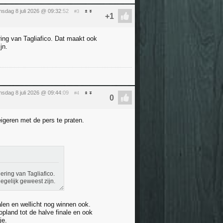
sdag 8 juli 2026 @ 09:32
:52
#3
ering van Tagliafico. Dat maakt ook
jn.
sdag 8 juli 2026 @ 09:44
:09
#4
eigeren met de pers te praten.
dering van Tagliafico.
degelijk geweest zijn.
len en wellicht nog winnen ook.
opland tot de halve finale en ook
je.