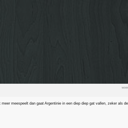
woen
t meer meespeelt dan gaat Argentinie in een diep diep gat vallen, zeker als d