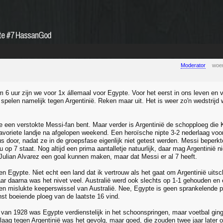
gypte #7 HassanGod
Moderator
woen
 6 uur zijn we voor 1x állemaal voor Egypte. Voor het eerst in ons leven en v
 spelen namelijk tegen Argentinië. Reken maar uit. Het is weer zo'n wedstrijd 
 je een verstokte Messi-fan bent. Maar verder is Argentinië de schopploeg die 
favoriete landje na afgelopen weekend. Een heroïsche nipte 3-2 nederlaag vo
s door, nadat ze in de groepsfase eigenlijk niet getest werden. Messi beperkt
u op 7 staat. Nog altijd een prima aantalletje natuurlijk, daar mag Argentinië n
Julian Alvarez een goal kunnen maken, maar dat Messi er al 7 heeft.
en Egypte. Niet echt een land dat ik vertrouw als het gaat om Argentinië uit
maar daarna was het nivet veel. Australië werd ook slechts op 1-1 gehouden en
een mislukte keeperswissel van Australië. Nee, Egypte is geen sprankelende pl
st boeiende ploeg van de laatste 16 vind.
van 1928 was Egypte verdienstelijk in het schoonspringen, maar voetbal gin
laag tegen Argentinië was het gevolg, maar goed, die zouden twee jaar later 