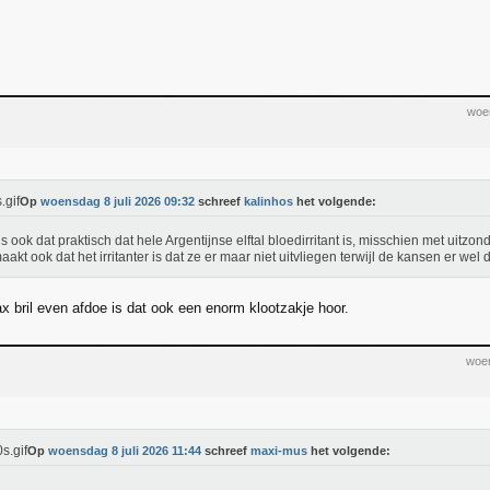
woen
Op
woensdag 8 juli 2026 09:32
schreef
kalinhos
het volgende:
is ook dat praktisch dat hele Argentijnse elftal bloedirritant is, misschien met uitzon
aakt ook dat het irritanter is dat ze er maar niet uitvliegen terwijl de kansen er wel 
ax bril even afdoe is dat ook een enorm klootzakje hoor.
woen
Op
woensdag 8 juli 2026 11:44
schreef
maxi-mus
het volgende: