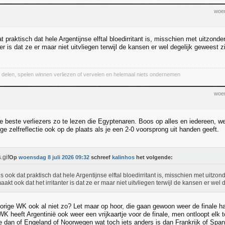
woen
t praktisch dat hele Argentijnse elftal bloedirritant is, misschien met uitzond
nter is dat ze er maar niet uitvliegen terwijl de kansen er wel degelijk geweest zi
of delen, spelen winnen verliezen of vervelen en helemaal niets ondernemen
woen
de beste verliezers zo te lezen die Egyptenaren. Boos op alles en iedereen, w
ige zelfreflectie ook op de plaats als je een 2-0 voorsprong uit handen geeft.
Op
woensdag 8 juli 2026 09:32
schreef
kalinhos
het volgende:
is ook dat praktisch dat hele Argentijnse elftal bloedirritant is, misschien met uitzon
aakt ook dat het irritanter is dat ze er maar niet uitvliegen terwijl de kansen er wel 
orige WK ook al niet zo? Let maar op hoor, die gaan gewoon weer de finale ha
WK heeft Argentinië ook weer een vrijkaartje voor de finale, men ontloopt elk t
ze dan of Engeland of Noorwegen wat toch iets anders is dan Frankrijk of Span