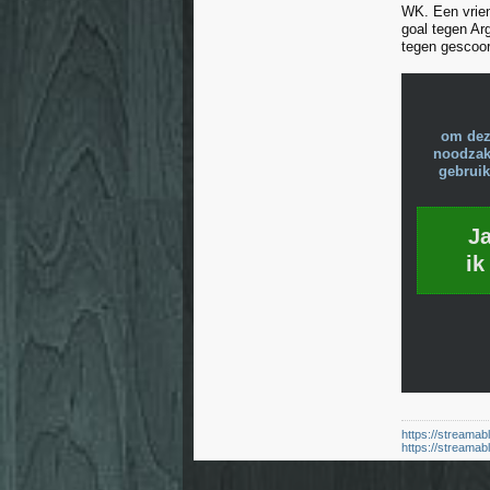
WK. Een vrien
goal tegen Arg
tegen gescoor
om dez
noodzake
gebruik
J
ik
https://streamab
https://streamab