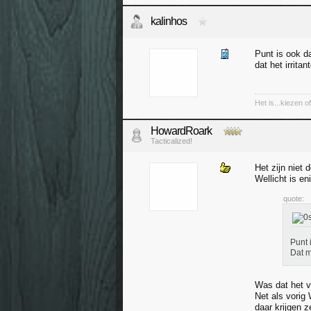
kalinhos
Punt is ook da
dat het irrita
Het is...kiezen 
HowardRoark
Tacticalized!
Het zijn niet 
Wellicht is en
quote:
Punt 
Dat m
Was dat het v
Net als vorig 
daar krijgen 