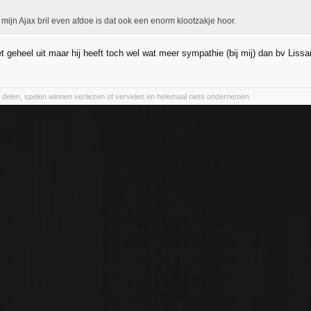
k mijn Ajax bril even afdoe is dat ook een enorm klootzakje hoor.
iet geheel uit maar hij heeft toch wel wat meer sympathie (bij mij) dan bv Lissa
of delen, spelen winnen verliezen of vervelen en helemaal niets ondernemen