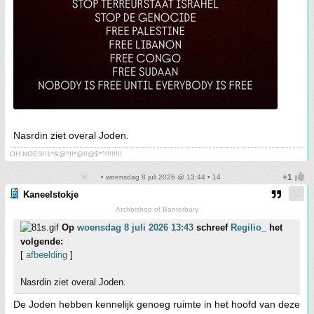
Nasrdin ziet overal Joden.
OH NOES!!1*&@^!!*@!!@$*^!!!!!!!!
• woensdag 8 juli 2026 @ 13:44 • 14
Kaneelstokje
Archbishop of Banterbury
Op
woensdag 8 juli 2026 13:43
schreef
Regilio_
het
volgende:
[
afbeelding
]
Nasrdin ziet overal Joden.
De Joden hebben kennelijk genoeg ruimte in het hoofd van deze