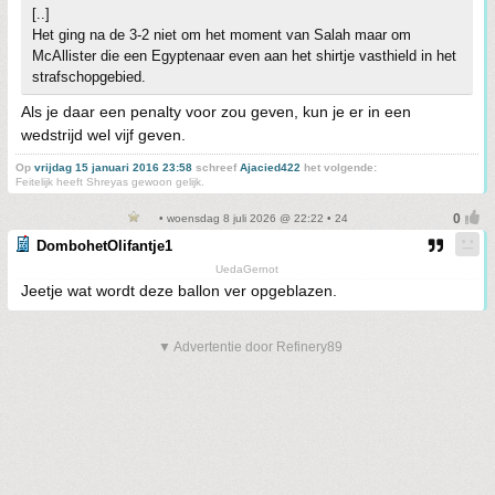
[..]
Het ging na de 3-2 niet om het moment van Salah maar om
McAllister die een Egyptenaar even aan het shirtje vasthield in het
strafschopgebied.
Als je daar een penalty voor zou geven, kun je er in een
wedstrijd wel vijf geven.
Op
vrijdag 15 januari 2016 23:58
schreef
Ajacied422
het volgende:
Feitelijk heeft Shreyas gewoon gelijk.
• woensdag 8 juli 2026 @ 22:22 • 24
DombohetOlifantje1
UedaGernot
Jeetje wat wordt deze ballon ver opgeblazen.
▼ Advertentie door Refinery89