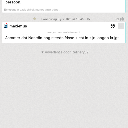
persoon.
Emotionele exclusiviteit monogamie-adept
• woensdag 8 juli 2026 @ 13:45 • 15
maxi-mus
are you not entertained?
Jammer dat Nasrdin nog steeds frisse lucht in zijn longen krijgt.
▼ Advertentie door Refinery89