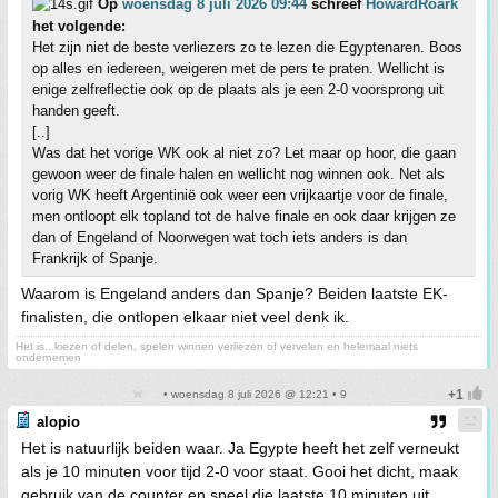
Op
woensdag 8 juli 2026 09:44
schreef
HowardRoark
het volgende:
Het zijn niet de beste verliezers zo te lezen die Egyptenaren. Boos
op alles en iedereen, weigeren met de pers te praten. Wellicht is
enige zelfreflectie ook op de plaats als je een 2-0 voorsprong uit
handen geeft.
[..]
Was dat het vorige WK ook al niet zo? Let maar op hoor, die gaan
gewoon weer de finale halen en wellicht nog winnen ook. Net als
vorig WK heeft Argentinië ook weer een vrijkaartje voor de finale,
men ontloopt elk topland tot de halve finale en ook daar krijgen ze
dan of Engeland of Noorwegen wat toch iets anders is dan
Frankrijk of Spanje.
Waarom is Engeland anders dan Spanje? Beiden laatste EK-
finalisten, die ontlopen elkaar niet veel denk ik.
Het is...kiezen of delen, spelen winnen verliezen of vervelen en helemaal niets
ondernemen
• woensdag 8 juli 2026 @ 12:21 • 9
alopio
Het is natuurlijk beiden waar. Ja Egypte heeft het zelf verneukt
als je 10 minuten voor tijd 2-0 voor staat. Gooi het dicht, maak
gebruik van de counter en speel die laatste 10 minuten uit.