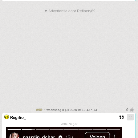
▼ Advertentie door Refinery89
• woensdag 8 juli 2026 @ 13:43 • 13
Regilio_
Witte Neger