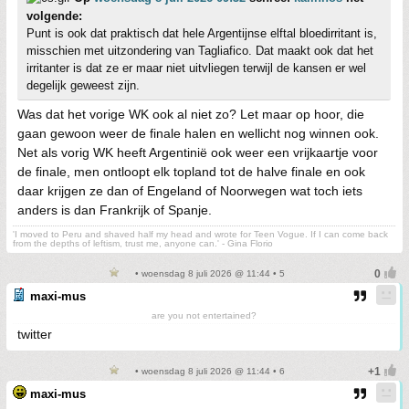
volgende:
Punt is ook dat praktisch dat hele Argentijnse elftal bloedirritant is,
misschien met uitzondering van Tagliafico. Dat maakt ook dat het
irritanter is dat ze er maar niet uitvliegen terwijl de kansen er wel
degelijk geweest zijn.
Was dat het vorige WK ook al niet zo? Let maar op hoor, die
gaan gewoon weer de finale halen en wellicht nog winnen ook.
Net als vorig WK heeft Argentinië ook weer een vrijkaartje voor
de finale, men ontloopt elk topland tot de halve finale en ook
daar krijgen ze dan of Engeland of Noorwegen wat toch iets
anders is dan Frankrijk of Spanje.
'I moved to Peru and shaved half my head and wrote for Teen Vogue. If I can come back
from the depths of leftism, trust me, anyone can.' - Gina Florio
• woensdag 8 juli 2026 @ 11:44 • 5
maxi-mus
are you not entertained?
twitter
• woensdag 8 juli 2026 @ 11:44 • 6
maxi-mus