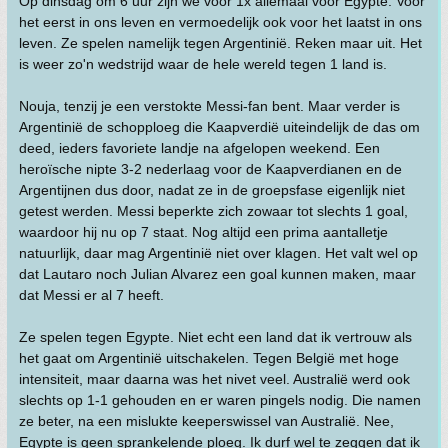
Op dinsdag om 6 uur zijn we voor 1x állemaal voor Egypte. Voor
het eerst in ons leven en vermoedelijk ook voor het laatst in ons
leven. Ze spelen namelijk tegen Argentinië. Reken maar uit. Het
is weer zo'n wedstrijd waar de hele wereld tegen 1 land is.
Nouja, tenzij je een verstokte Messi-fan bent. Maar verder is
Argentinië de schopploeg die Kaapverdië uiteindelijk de das om
deed, ieders favoriete landje na afgelopen weekend. Een
heroïsche nipte 3-2 nederlaag voor de Kaapverdianen en de
Argentijnen dus door, nadat ze in de groepsfase eigenlijk niet
getest werden. Messi beperkte zich zowaar tot slechts 1 goal,
waardoor hij nu op 7 staat. Nog altijd een prima aantalletje
natuurlijk, daar mag Argentinië niet over klagen. Het valt wel op
dat Lautaro noch Julian Alvarez een goal kunnen maken, maar
dat Messi er al 7 heeft.
Ze spelen tegen Egypte. Niet echt een land dat ik vertrouw als
het gaat om Argentinië uitschakelen. Tegen België met hoge
intensiteit, maar daarna was het nivet veel. Australië werd ook
slechts op 1-1 gehouden en er waren pingels nodig. Die namen
ze beter, na een mislukte keeperswissel van Australië. Nee,
Egypte is geen sprankelende ploeg. Ik durf wel te zeggen dat ik