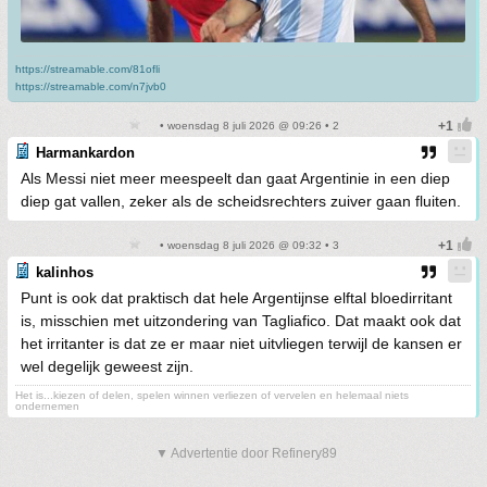
https://streamable.com/81ofli
https://streamable.com/n7jvb0
• woensdag 8 juli 2026 @ 09:26 • 2
Harmankardon
Als Messi niet meer meespeelt dan gaat Argentinie in een diep
diep gat vallen, zeker als de scheidsrechters zuiver gaan fluiten.
• woensdag 8 juli 2026 @ 09:32 • 3
kalinhos
Punt is ook dat praktisch dat hele Argentijnse elftal bloedirritant
is, misschien met uitzondering van Tagliafico. Dat maakt ook dat
het irritanter is dat ze er maar niet uitvliegen terwijl de kansen er
wel degelijk geweest zijn.
Het is...kiezen of delen, spelen winnen verliezen of vervelen en helemaal niets
ondernemen
▼ Advertentie door Refinery89