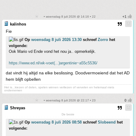
• woensdag 8 juli 2026 @ 14:16 • 22
kalinhos
Fie
Op
woensdag 8 juli 2026 13:30
schreef
Zorro
het
volgende:
Ook Mario vd Ende vond het nou ja.. opmerkelijk.
https://www.ed.nl/wk-voet(...)argentinie~a55c5536/
dat vindt hij altijd na elke beslissing. Doodvermoeiend dat het AD
hem blijft opbellen
Het is...kiezen of delen, spelen winnen verliezen of vervelen en helemaal niets
ondernemen
• woensdag 8 juli 2026 @ 22:17 • 23
Shreyas
De beste
Op
woensdag 8 juli 2026 08:58
schreef
Slobeend
het
volgende: