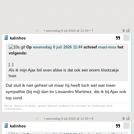
• woensdag 8 juli 2026 @ 12:19 • 7
kalinhos
Op
woensdag 8 juli 2026 11:44
schreef
maxi-mus
het
volgende:
[..]
Als ik mijn Ajax bril even afdoe is dat ook een enorm klootzakje
hoor.
Dat sluit ik niet geheel uit maar hij heeft toch wel wat meer
sympathie (bij mij) dan bv Lissandro Martinez, die ik bij Ajax ook
top vond.
Het is...kiezen of delen, spelen winnen verliezen of vervelen en helemaal niets
ondernemen
• woensdag 8 juli 2026 @ 12:20 • 8
kalinhos