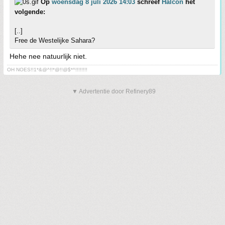
Op
woensdag 8 juli 2026 14:03
schreef
Halcon
het
volgende:
[..]
Free de Westelijke Sahara?
Hehe nee natuurlijk niet.
OH NOES!!1*&@^!!*@!!@$*^!!!!!!!!
▼ Advertentie door Refinery89