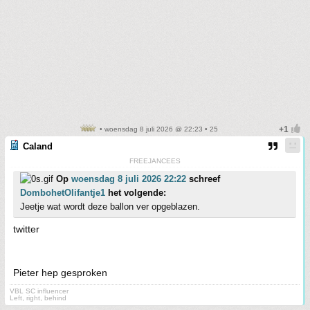
• woensdag 8 juli 2026 @ 22:23 • 25
Caland
FREEJANCEES
Op
woensdag 8 juli 2026 22:22
schreef
DombohetOlifantje1
het volgende:
Jeetje wat wordt deze ballon ver opgeblazen.
twitter
Pieter hep gesproken
VBL SC influencer
Left, right, behind