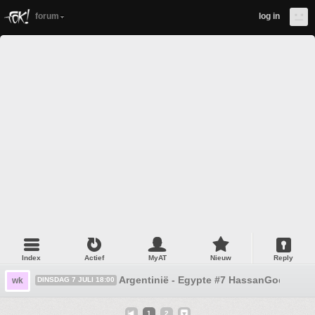
forum
log in
Index
Actief
MyAT
Nieuw
Reply
Argentinië - Egypte #7 HassanGod
wk
DINSDAG 7 JULI 18:00
1
2