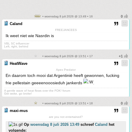
• woensdag 8 juli 2026 @ 13:49 • 16
Caland
FREEJANCEES
Ik weet niet wie Nasrdin is
VBL SC influencer
Left, right, behind
• woensdag 8 juli 2026 @ 13:51 • 17
HeatWave
Apex Predator
En daarom toch mooi dat Argentinië heeft gewonnen, fucking
frie pellestain geeeenooosieduh jankerds
.
A gentle wave of heat flows over the FOK! forum
Get woke, go broke!
• woensdag 8 juli 2026 @ 13:51 • 18
maxi-mus
are you not entertained?
Op
woensdag 8 juli 2026 13:49
schreef
Caland
het
volgende: