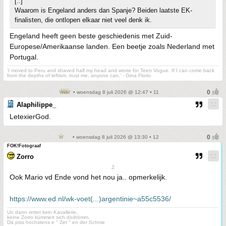
[..]
Waarom is Engeland anders dan Spanje? Beiden laatste EK-
finalisten, die ontlopen elkaar niet veel denk ik.
Engeland heeft geen beste geschiedenis met Zuid-
Europese/Amerikaanse landen. Een beetje zoals Nederland met
Portugal.
'I moved to Peru and shaved half my head and wrote for Teen Vogue. If I can come back
from the depths of leftism, trust me, anyone can.' - Gina Florio
• woensdag 8 juli 2026 @ 12:47 • 11
Alaphilippe_
LetexierGod.
• woensdag 8 juli 2026 @ 13:30 • 12
FOK!Fotograaf
Zorro
Z
Ook Mario vd Ende vond het nou ja.. opmerkelijk.
https://www.ed.nl/wk-voet(...)argentinie~a55c5536/
Un dann rettet kein Kavallerie,
keine Zorro kümmert sich dodrömm.
Dä piss höchstens e " Zet " en der Schnie