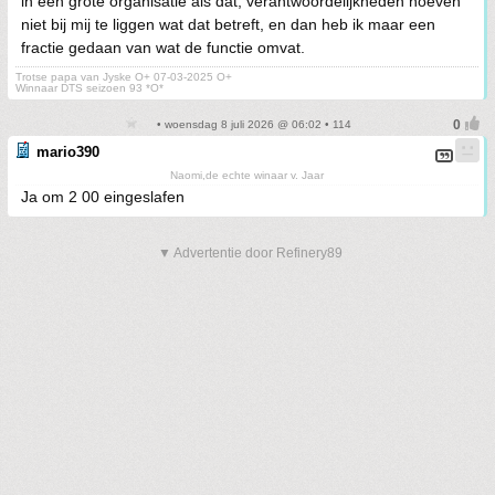
in een grote organisatie als dat, verantwoordelijkheden hoeven
niet bij mij te liggen wat dat betreft, en dan heb ik maar een
fractie gedaan van wat de functie omvat.
Trotse papa van Jyske O+ 07-03-2025 O+
Winnaar DTS seizoen 93 *O*
• woensdag 8 juli 2026 @ 06:02 • 114
mario390
Naomi,de echte winaar v. Jaar
Ja om 2 00 eingeslafen
▼ Advertentie door Refinery89