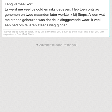
Lang verhaal kort.
Er werd me veel beloofd en niks gegeven. Heb toen ontslag
genomen en twee maanden later werkte ik bij Steps. Alleen wat
me steeds gebeurde was dat de leidinggevende waar ik veel
aan had om te leren steeds weg gingen.
“Never argue with an idiot. They will only bring you down to their level and beat you with
experience.” ― Mark Twain.
▼ Advertentie door Refinery89