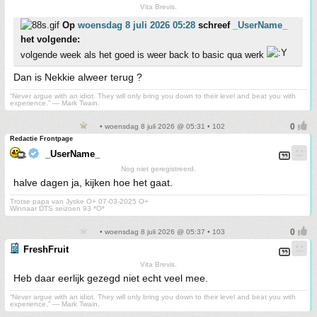
Vita Brevis.
Op
woensdag 8 juli 2026 05:28
schreef
_UserName_
het volgende:
volgende week als het goed is weer back to basic qua werk
Dan is Nekkie alweer terug ?
“Never argue with an idiot. They will only bring you down to their level and beat you with
experience.” ― Mark Twain.
• woensdag 8 juli 2026 @ 05:31 • 102
Redactie Frontpage
_UserName_
Nog niet geregistreerd.
halve dagen ja, kijken hoe het gaat.
Trotse papa van Jyske O+ 07-03-2025 O+
Winnaar DTS seizoen 93 *O*
• woensdag 8 juli 2026 @ 05:37 • 103
FreshFruit
Vita Brevis.
Heb daar eerlijk gezegd niet echt veel mee.
“Never argue with an idiot. They will only bring you down to their level and beat you with
experience.” ― Mark Twain.