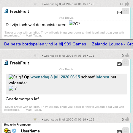
• woensdag 8 juli 2026 @ 06:15 • 120
FreshFruit
Vita Brevis.
Dit zijn toch wel de mooiste uren.
“Never argue with an idiot. They will only bring you down to their level and beat you with
experience.” ― Mark Twain.
De beste bordspellen vind je bij 999 Games
Zalando Lounge - Gro
• woensdag 8 juli 2026 @ 06:16 • 121
FreshFruit
Vita Brevis.
Op
woensdag 8 juli 2026 06:15
schreef
laforest
het
volgende:
Goedemorgen laf.
“Never argue with an idiot. They will only bring you down to their level and beat you with
experience.” ― Mark Twain.
• woensdag 8 juli 2026 @ 06:19 • 122
Redactie Frontpage
_UserName_