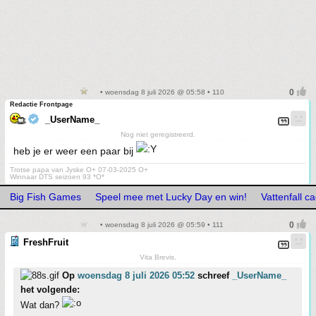
• woensdag 8 juli 2026 @ 05:58 • 110
Redactie Frontpage
_UserName_
Nog niet geregistreerd.
heb je er weer een paar bij
Trotse papa van Jyske O+ 07-03-2025 O+
Winnaar DTS seizoen 93 *O*
Big Fish Games
Speel mee met Lucky Day en win!
Vattenfall c
• woensdag 8 juli 2026 @ 05:59 • 111
FreshFruit
Vita Brevis.
Op
woensdag 8 juli 2026 05:52
schreef
_UserName_
het volgende:
Wat dan?