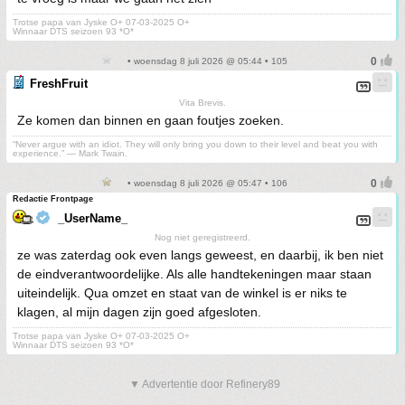
Trotse papa van Jyske O+ 07-03-2025 O+
Winnaar DTS seizoen 93 *O*
• woensdag 8 juli 2026 @ 05:44 • 105
FreshFruit
Vita Brevis.
Ze komen dan binnen en gaan foutjes zoeken.
“Never argue with an idiot. They will only bring you down to their level and beat you with
experience.” ― Mark Twain.
• woensdag 8 juli 2026 @ 05:47 • 106
Redactie Frontpage
_UserName_
Nog niet geregistreerd.
ze was zaterdag ook even langs geweest, en daarbij, ik ben niet
de eindverantwoordelijke. Als alle handtekeningen maar staan
uiteindelijk. Qua omzet en staat van de winkel is er niks te
klagen, al mijn dagen zijn goed afgesloten.
Trotse papa van Jyske O+ 07-03-2025 O+
Winnaar DTS seizoen 93 *O*
▼ Advertentie door Refinery89