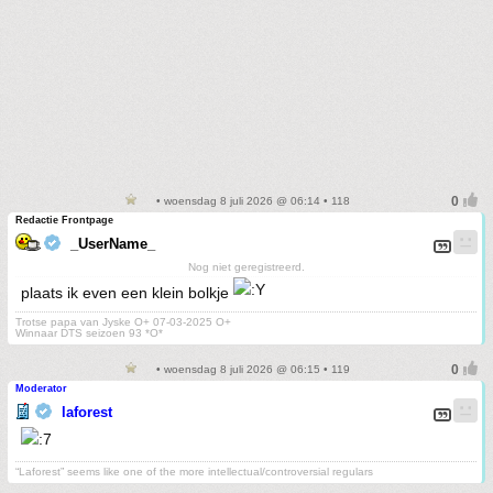
• woensdag 8 juli 2026 @ 06:14 • 118
Redactie Frontpage
_UserName_
Nog niet geregistreerd.
plaats ik even een klein bolkje
Trotse papa van Jyske O+ 07-03-2025 O+
Winnaar DTS seizoen 93 *O*
• woensdag 8 juli 2026 @ 06:15 • 119
Moderator
laforest
“Laforest” seems like one of the more intellectual/controversial regulars