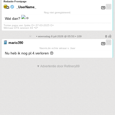
Redactie Frontpage
_UserName_
Nog niet geregistreerd.
Wat dan?
Trotse papa van Jyske O+ 07-03-2025 O+
Winnaar DTS seizoen 93 *O*
• woensdag 8 juli 2026 @ 05:53 • 109
mario390
Naomi,de echte winaar v. Jaar
Nu heb ik nog pl.4.verloren 😠
▼ Advertentie door Refinery89