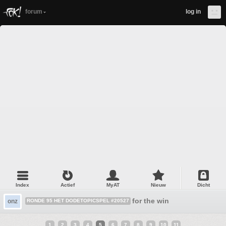
forum
log in
Index
Actief
MyAT
Nieuw
Dicht
for the win
onz
RONDE 95 HET DODETOPICSPEL #20527
1
2
3
4
5
6
7
8
9
10
11