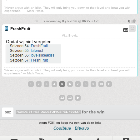
“Never argue with an idiot. They will only bring you down to their level and beat you with
experience.” ― Mark Twain.
• woensdag 8 juli 2026 @ 06:27 • 125
FreshFruit
Vita Brevis.
Opdat wij niet vergeten :
“Never argue with an idiot. They will only bring you down to their level and beat you with
experience.” ― Mark Twain.
1
2
3
4
5
6
7
8
9
10
11
12
13
for the win
onz
RONDE 95 HET DODETOPICSPEL #20527
steun FOK! en koop via een van deze links
Coolblue
Bitvavo