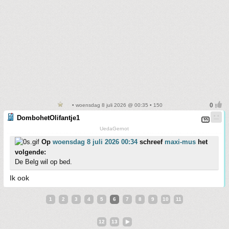
• woensdag 8 juli 2026 @ 00:35 • 150
DombohetOlifantje1
UedaGernot
Op
woensdag 8 juli 2026 00:34
schreef
maxi-mus
het
volgende:
De Belg wil op bed.
Ik ook
1
2
3
4
5
6
7
8
9
10
11
12
13