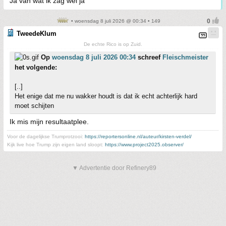
Ja van wat ik zag wel ja
• woensdag 8 juli 2026 @ 00:34 • 149
TweedeKlum
De echte Rico is op Zuid.
Op
woensdag 8 juli 2026 00:34
schreef
Fleischmeister
het volgende:
[..]
Het enige dat me nu wakker houdt is dat ik echt achterlijk hard
moet schijten
Ik mis mijn resultaatplee.
Voor de dagelijkse Trumprotzooi:
https://reportersonline.nl/auteur/kirsten-verdel/
Kijk live hoe Trump zijn eigen land sloopt:
https://www.project2025.observer/
▼ Advertentie door Refinery89