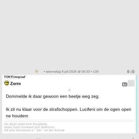
• woensdag 8 juli 2026 @ 00:33 • 135
FOK!Fotograaf
Zorro
Z
Dommelde ik daar gewoon een beetje weg zeg.
Ik zit nu klaar voor de strafschoppen. Lucifers om de ogen open
ne houdem
Un dann rettet kein Kavallerie,
keine Zorro kümmert sich dodrömm.
Dä piss höchstens e " Zet " en der Schnie