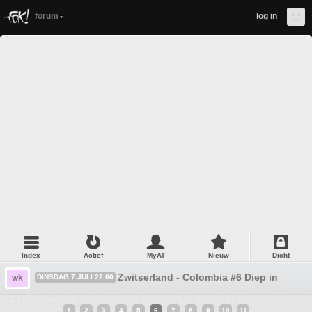
forum
log in
Index
Actief
MyAT
Nieuw
Dicht
Zwitserland - Colombia #6 Diep in de na
wk
DINSDAG 7 JULI 22:00
1
2
3
4
5
6
7
8
9
10
11