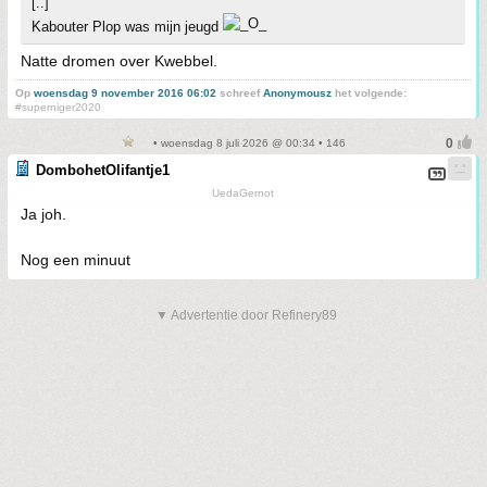
[..]
Kabouter Plop was mijn jeugd
Natte dromen over Kwebbel.
Op
woensdag 9 november 2016 06:02
schreef
Anonymousz
het volgende:
#superniger2020
• woensdag 8 juli 2026 @ 00:34 • 146
DombohetOlifantje1
UedaGernot
Ja joh.
Nog een minuut
▼ Advertentie door Refinery89