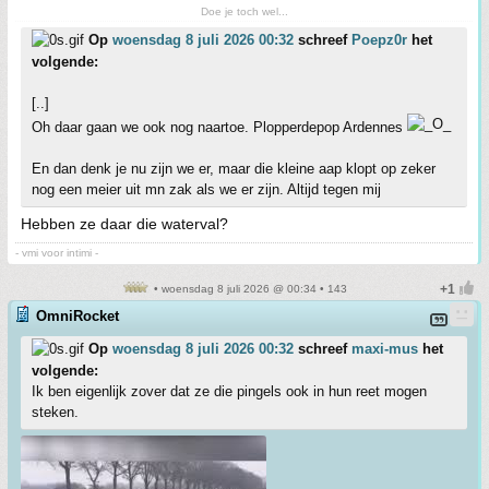
Doe je toch wel...
Op
woensdag 8 juli 2026 00:32
schreef
Poepz0r
het
volgende:
[..]
Oh daar gaan we ook nog naartoe. Plopperdepop Ardennes
En dan denk je nu zijn we er, maar die kleine aap klopt op zeker
nog een meier uit mn zak als we er zijn. Altijd tegen mij
Hebben ze daar die waterval?
- vmi voor intimi -
• woensdag 8 juli 2026 @ 00:34 • 143
OmniRocket
Op
woensdag 8 juli 2026 00:32
schreef
maxi-mus
het
volgende:
Ik ben eigenlijk zover dat ze die pingels ook in hun reet mogen
steken.