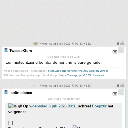
• woensdag 8 juli 2026 @ 00:33 • 132
TweedeKlum
De echte Rico is op Zuid.
Een nietsontziend bombardement nu is pure genade.
Voor de dagelijkse Trumprotzooi:
https://reportersonline.nl/auteur/kirsten-verdel/
Kijk live hoe Trump zijn eigen land sloopt:
https://www.project2025.observer/
• woensdag 8 juli 2026 @ 00:33 • 133
leolinedance
Voor Rood-Wit gezongen
Op
woensdag 8 juli 2026 00:31
schreef
Poepz0r
het
volgende:
[..]