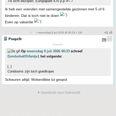
Tis echt bezopen. Europapark €76 p.p
Ik heb een vrienden met samengestelde gezinnen met 5 of 6
kinderen. Dat is toch niet te doen
Even op vakantie
• woensdag 8 juli 2026 @ 00:33 • 134
Poepz0r
Poepz0r
Op
woensdag 8 juli 2026 00:33
schreef
DombohetOlifantje1
het volgende:
[..]
Condooms zijn toch goedkoper.
Scheuren altijd. Mokerdikke lul gespot
▼ Advertentie door Refinery89