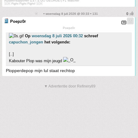
Russell-supporter (LET'S GO GEORGE!) F1 Watcher
🇺🇦 Fight Fight Fight! 🇺🇦
• woensdag 8 juli 2026 @ 00:33 • 131
Poepz0r
Poepz0r
Op
woensdag 8 juli 2026 00:32
schreef
capuchon_jongen
het volgende:
[..]
Kabouter Plop was mijn jeugd
Plopperdepop mijn lul staat rechtop
▼ Advertentie door Refinery89