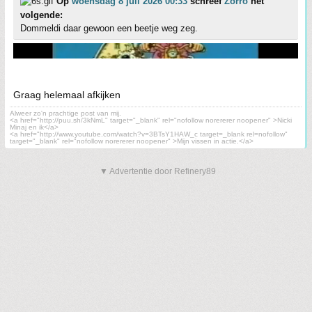
Op
woensdag 8 juli 2026 00:33
schreef
Zorro
het
volgende:
Dommeldi daar gewoon een beetje weg zeg.
Graag helemaal afkijken
Alweer zo'n prachtige post van mij.
<a href="http://puu.sh/3kNmL" target="_blank" rel="nofollow norererer noopener" >Nicki
Minaj en ik</a>
<a href="http://www.youtube.com/watch?v=3BTsY1HAW_c target=_blank rel=nofollow"
target="_blank" rel="nofollow norererer noopener" >Mijn vissen in actie.</a>
▼ Advertentie door Refinery89