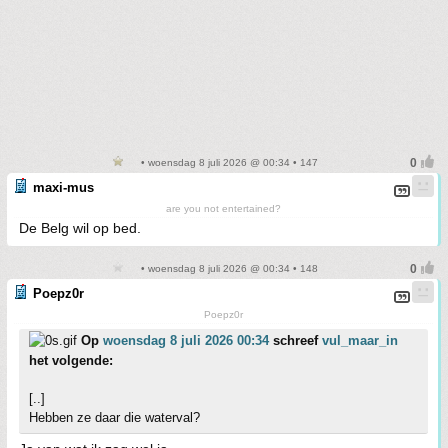
• woensdag 8 juli 2026 @ 00:34 • 147
maxi-mus
are you not entertained?
De Belg wil op bed.
• woensdag 8 juli 2026 @ 00:34 • 148
Poepz0r
Poepz0r
Op
woensdag 8 juli 2026 00:34
schreef
vul_maar_in
het volgende:
[..]
Hebben ze daar die waterval?