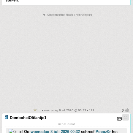
steken.
▼ Advertentie door Refinery89
• woensdag 8 juli 2026 @ 00:33 • 129
DombohetOlifantje1
UedaGernot
Op
woensdag 8 juli 2026 00:32
schreef
Poepz0r
het