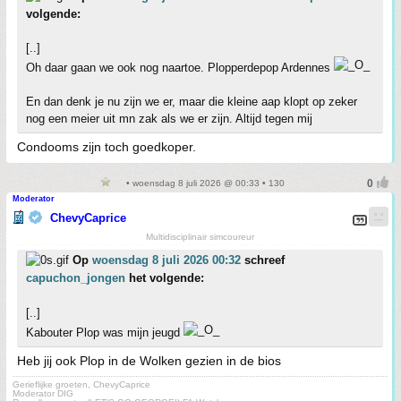
volgende:
[..]
Oh daar gaan we ook nog naartoe. Plopperdepop Ardennes
En dan denk je nu zijn we er, maar die kleine aap klopt op zeker
nog een meier uit mn zak als we er zijn. Altijd tegen mij
Condooms zijn toch goedkoper.
• woensdag 8 juli 2026 @ 00:33 • 130
Moderator
ChevyCaprice
Multidisciplinair simcoureur
Op
woensdag 8 juli 2026 00:32
schreef
capuchon_jongen
het volgende:
[..]
Kabouter Plop was mijn jeugd
Heb jij ook Plop in de Wolken gezien in de bios
Gerieflijke groeten, ChevyCaprice
Moderator DIG