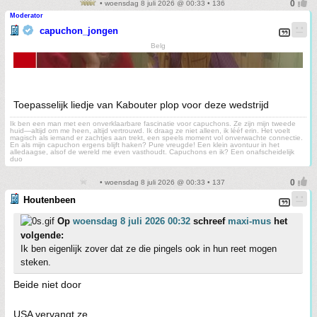
• woensdag 8 juli 2026 @ 00:33 • 136
Moderator
capuchon_jongen
Belg
Toepasselijk liedje van Kabouter plop voor deze wedstrijd
Ik ben een man met een onverklaarbare fascinatie voor capuchons. Ze zijn mijn tweede
huid—altijd om me heen, altijd vertrouwd. Ik draag ze niet alleen, ik lééf erin. Het voelt
magisch als iemand er zachtjes aan trekt, een speels moment vol onverwachte connectie.
En als mijn capuchon ergens blijft haken? Pure vreugde! Een klein avontuur in het
alledaagse, alsof de wereld me even vasthoudt. Capuchons en ik? Een onafscheidelijk
duo
• woensdag 8 juli 2026 @ 00:33 • 137
Houtenbeen
Op
woensdag 8 juli 2026 00:32
schreef
maxi-mus
het
volgende:
Ik ben eigenlijk zover dat ze die pingels ook in hun reet mogen
steken.
Beide niet door
USA vervangt ze