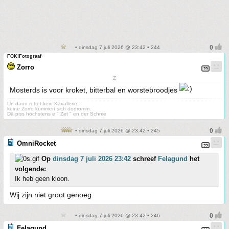
• dinsdag 7 juli 2026 @ 23:42 • 244
FOK!Fotograaf
Zorro
Z
Mosterds is voor kroket, bitterbal en worstebroodjes
Un dann rettet kein Kavallerie,
keine Zorro kümmert sich dodrömm.
Dä piss höchstens e " Zet " en der Schnie
• dinsdag 7 juli 2026 @ 23:42 • 245
OmniRocket
Op
dinsdag 7 juli 2026 23:42
schreef
Felagund
het
volgende:
Ik heb geen kloon.
Wij zijn niet groot genoeg
• dinsdag 7 juli 2026 @ 23:42 • 246
Felagund