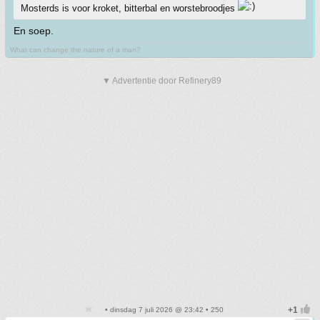
Mosterds is voor kroket, bitterbal en worstebroodjes
En soep.
What can change the nature of a man?
▼ Advertentie door Refinery89
• dinsdag 7 juli 2026 @ 23:42 • 250