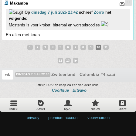
Makamba_
Op
dinsdag 7 juli 2026 23:42
schreef
Zorro
het
volgende:
Mosterds is voor kroket, bitterbal en worstebroodjes
En alles met kaas.
1
2
3
4
5
6
7
8
9
10
11
12
13
Zwitserland - Colombia #4 saai
wk
DINSDAG 7 JULI 22:00
steun FOK! en koop via een van deze links
Coolblue
Bitvavo
Index
Actief
MyAT
Nieuw
Dicht
privacy
•
premium account
•
voorwaarden