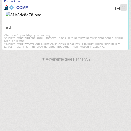
Forum Admin
GGMM
wtf
Alweer zo'n prachtige post van mij.
<a href="http://puu.sh/3kNmL" target="_blank" rel="nofollow norererer noopener" >Nicki
Minaj en ik</a>
<a href="http://www.youtube.com/watch?v=3BTsY1HAW_c target=_blank rel=nofollow"
target="_blank" rel="nofollow norererer noopener" >Mijn vissen in actie.</a>
▼ Advertentie door Refinery89