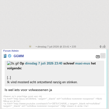
• dinsdag 7 juli 2026 @ 23:41 • 235
Forum Admin
GGMM
Op
dinsdag 7 juli 2026 23:40
schreef
maxi-mus
het
volgende:
[..]
Ik vind mosterd echt ontzettend ranzig en stinken.
Is wel iets voor volwassenen ja
Alweer zo'n prachtige post van mij.
<a href="http://puu.sh/3kNmL" target="_blank" rel="nofollow norererer noopener" >Nicki
Minaj en ik</a>
<a href="http://www.youtube.com/watch?v=3BTsY1HAW_c target=_blank rel=nofollow"
target="_blank" rel="nofollow norererer noopener" >Mijn vissen in actie.</a>