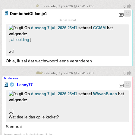
• dinsdag 7 juli 2026 @ 23:41 • 236
DombohetOlifantje1
UedaGernot
Op
dinsdag 7 juli 2026 23:41
schreef
GGMM
het
volgende:
[
afbeelding
]
wtf
Ohja, ik zal dat wachtwoord eens veranderen
• dinsdag 7 juli 2026 @ 23:41 • 237
Moderator
Lenny77
Op
dinsdag 7 juli 2026 23:41
schreef
WAvanBuren
het
volgende:
[..]
Wat doe je dan op je kroket?
Samurai
Horum omnium fortissimi sunt Belgae