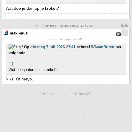
Wat doe je dan op je kroket?
➞
• dinsdag 7 juli 2026 @ 23:41 • 234
maxi-mus
are you not entertained?
Op
dinsdag 7 juli 2026 23:41
schreef
WAvanBuren
het
volgende:
[..]
Wat doe je dan op je kroket?
Niks. Of mayo.
▼ Advertentie door Refinery89