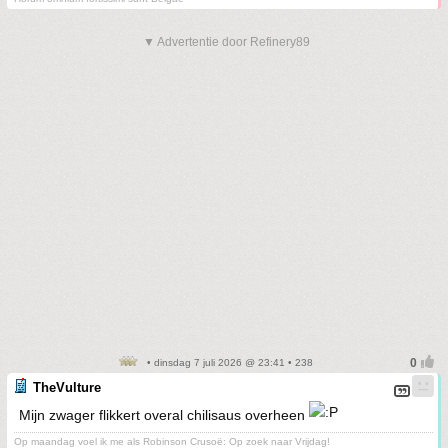
▼ Advertentie door Refinery89
• dinsdag 7 juli 2026 @ 23:41 • 238
TheVulture
Mijn zwager flikkert overal chilisaus overheen
Op maandag voel ik me als Robinson Crusoë: Op zoek naar Vrijdag!