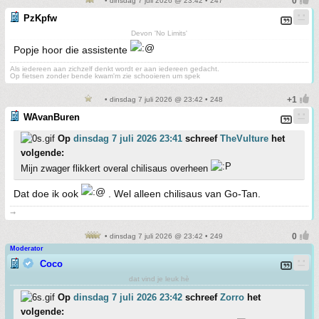
• dinsdag 7 juli 2026 @ 23:42 • 247
PzKpfw
Devon 'No Limits'
Popje hoor die assistente
Als iedereen aan zichzelf denkt wordt er aan iedereen gedacht.
Op fietsen zonder bende kwam'm zie schooieren um spek
• dinsdag 7 juli 2026 @ 23:42 • 248
WAvanBuren
Op
dinsdag 7 juli 2026 23:41
schreef
TheVulture
het
volgende:
Mijn zwager flikkert overal chilisaus overheen
Dat doe ik ook
. Wel alleen chilisaus van Go-Tan.
➞
• dinsdag 7 juli 2026 @ 23:42 • 249
Moderator
Coco
dat vind je leuk hè
Op
dinsdag 7 juli 2026 23:42
schreef
Zorro
het
volgende: