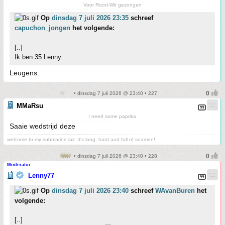
Voor Rood-Wit gezongen
Op
dinsdag 7 juli 2026 23:35
schreef
capuchon_jongen
het volgende:
[..]
Ik ben 35 Lenny.
Leugens.
• dinsdag 7 juli 2026 @ 23:40 • 227
MMaRsu
I need some paprika
Saaie wedstrijd deze
welcome to my submarine lair. It's long, hard and full of seamen!
• dinsdag 7 juli 2026 @ 23:40 • 228
Moderator
Lenny77
Op
dinsdag 7 juli 2026 23:40
schreef
WAvanBuren
het
volgende:
[..]