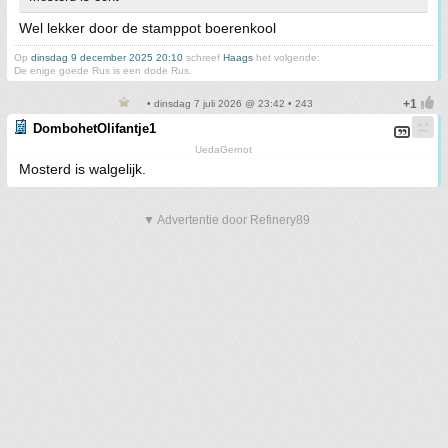
Wel lekker door de stamppot boerenkool
Op
dinsdag 9 december 2025 20:10
schreef
Haags
het volgende:
De enige goede Rus is een dode Rus.
• dinsdag 7 juli 2026 @ 23:42 • 243
DombohetOlifantje1
UedaGernot
Mosterd is walgelijk.
▼ Advertentie door Refinery89