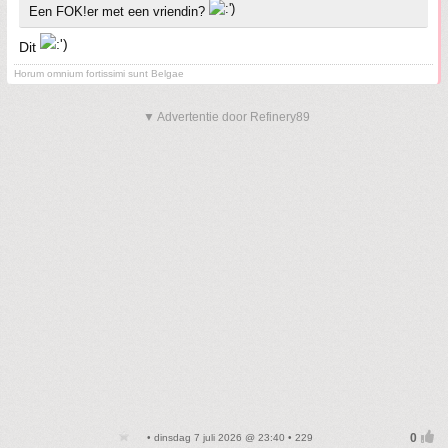
Een FOK!er met een vriendin?
Dit
Horum omnium fortissimi sunt Belgae
▼ Advertentie door Refinery89
• dinsdag 7 juli 2026 @ 23:40 • 229