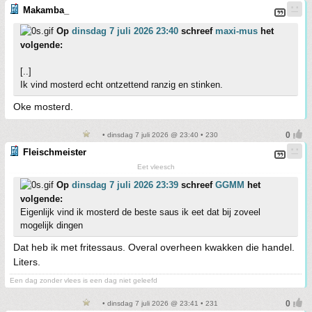
Makamba_
Op
dinsdag 7 juli 2026 23:40
schreef
maxi-mus
het
volgende:
[..]
Ik vind mosterd echt ontzettend ranzig en stinken.
Oke mosterd.
• dinsdag 7 juli 2026 @ 23:40 • 230
Fleischmeister
Eet vleesch
Op
dinsdag 7 juli 2026 23:39
schreef
GGMM
het
volgende:
Eigenlijk vind ik mosterd de beste saus ik eet dat bij zoveel
mogelijk dingen
Dat heb ik met fritessaus. Overal overheen kwakken die handel.
Liters.
Een dag zonder vlees is een dag niet geleefd
• dinsdag 7 juli 2026 @ 23:41 • 231