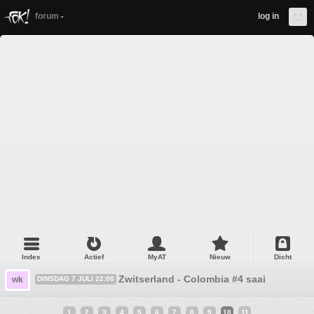
forum
log in
Index
Actief
MyAT
Nieuw
Dicht
Zwitserland - Colombia #4 saai
wk
DINSDAG 7 JULI 22:00
1
2
3
4
5
6
7
8
9
10
11