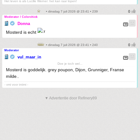
Het leven is als Lucille Werner: het kan raar lopen!
• dinsdag 7 juli 2026 @ 23:41 • 239
Moderator / Colorchick
Donna
Mosterd is echt
• dinsdag 7 juli 2026 @ 23:41 • 240
Moderator
vul_maar_in
Doe je toch wel...
Mosterd is goddelijk. grey poupon, Dijon, Grunniger, Franse
milde..
- vmi voor intimi -
▼ Advertentie door Refinery89