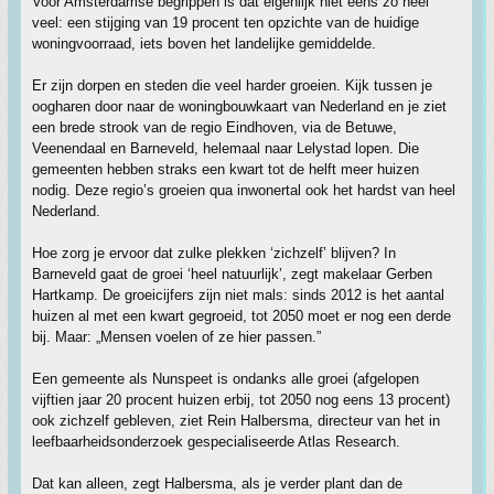
Voor Amsterdamse begrippen is dat eigenlijk niet eens zo heel
veel: een stijging van 19 procent ten opzichte van de huidige
woningvoorraad, iets boven het landelijke gemiddelde.
Er zijn dorpen en steden die veel harder groeien. Kijk tussen je
oogharen door naar de woningbouwkaart van Nederland en je ziet
een brede strook van de regio Eindhoven, via de Betuwe,
Veenendaal en Barneveld, helemaal naar Lelystad lopen. Die
gemeenten hebben straks een kwart tot de helft meer huizen
nodig. Deze regio’s groeien qua inwonertal ook het hardst van heel
Nederland.
Hoe zorg je ervoor dat zulke plekken ‘zichzelf’ blijven? In
Barneveld gaat de groei ‘heel natuurlijk’, zegt makelaar Gerben
Hartkamp. De groeicijfers zijn niet mals: sinds 2012 is het aantal
huizen al met een kwart gegroeid, tot 2050 moet er nog een derde
bij. Maar: „Mensen voelen of ze hier passen.”
Een gemeente als Nunspeet is ondanks alle groei (afgelopen
vijftien jaar 20 procent huizen erbij, tot 2050 nog eens 13 procent)
ook zichzelf gebleven, ziet Rein Halbersma, directeur van het in
leefbaarheidsonderzoek gespecialiseerde Atlas Research.
Dat kan alleen, zegt Halbersma, als je verder plant dan de