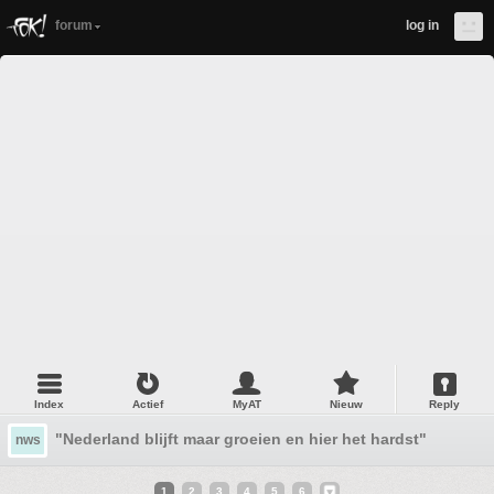
forum
log in
Index
Actief
MyAT
Nieuw
Reply
"Nederland blijft maar groeien en hier het hardst"
nws
1
2
3
4
5
6