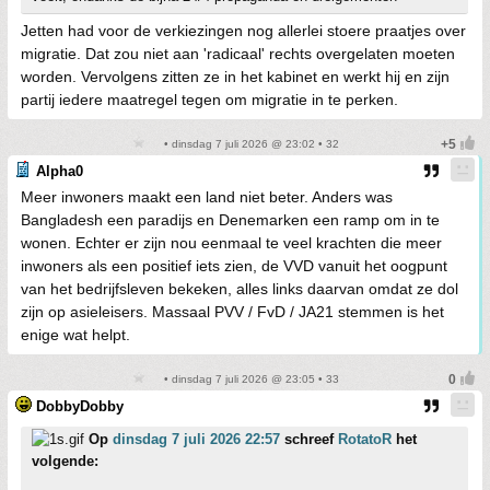
Jetten had voor de verkiezingen nog allerlei stoere praatjes over
migratie. Dat zou niet aan 'radicaal' rechts overgelaten moeten
worden. Vervolgens zitten ze in het kabinet en werkt hij en zijn
partij iedere maatregel tegen om migratie in te perken.
• dinsdag 7 juli 2026 @ 23:02 • 32
Alpha0
Meer inwoners maakt een land niet beter. Anders was
Bangladesh een paradijs en Denemarken een ramp om in te
wonen. Echter er zijn nou eenmaal te veel krachten die meer
inwoners als een positief iets zien, de VVD vanuit het oogpunt
van het bedrijfsleven bekeken, alles links daarvan omdat ze dol
zijn op asieleisers. Massaal PVV / FvD / JA21 stemmen is het
enige wat helpt.
• dinsdag 7 juli 2026 @ 23:05 • 33
DobbyDobby
Op
dinsdag 7 juli 2026 22:57
schreef
RotatoR
het
volgende: