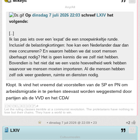
Mikeytt
Any/All
Op
dinsdag 7 juli 2026 22:03
schreef
LXIV
het
volgende:
[..]
Ik las pas iets over een 'expat' die een snoepwinkeltje runde.
Inclusief de belastingkortingen: hoe kan een Nederlander daar dan
mee concurreren? En waarom hebben we dat soort mensen
úberhaupt nodig? Het is geen kennis die we zelf niet hebben.
Bovendien is het niet dat we een vaste hoeveelheid werk hebben
waarvoor we mensen moeten importeren. Al die mensen hebben
zelf ook weer goederen, ruimte en diensten nodig.
Klopt. Ik vind het vreemd dat voorstellen van de SP en PN om
arbeidsmigratie in te perken steevast worden weggestemd door
partijen als de VVD en het CDA/
🇨🇳🇻🇳🇱🇦🇨🇺🇰🇵☭
Let the ruling classes tremble at a communist revolution. The proletarians have nothing to
lose but their chains. They have a world to win.
• dinsdag 7 juli 2026 @ 22:09 • 23
LXIV
Cultuurmoslim