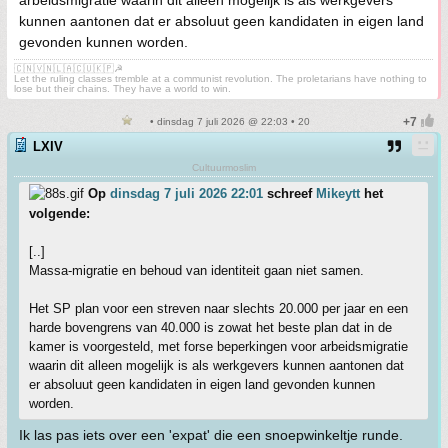
arbeidsmigratie waarin dit alleen mogelijk is als werkgevers
kunnen aantonen dat er absoluut geen kandidaten in eigen land
gevonden kunnen worden.
🇨🇳🇻🇳🇱🇦🇨🇺🇰🇵☭
Let the ruling classes tremble at a communist revolution. The proletarians have nothing to
lose but their chains. They have a world to win.
• dinsdag 7 juli 2026 @ 22:03 • 20
LXIV
Cultuurmoslim
Op
dinsdag 7 juli 2026 22:01
schreef
Mikeytt
het
volgende:
[..]
Massa-migratie en behoud van identiteit gaan niet samen.
Het SP plan voor een streven naar slechts 20.000 per jaar en een
harde bovengrens van 40.000 is zowat het beste plan dat in de
kamer is voorgesteld, met forse beperkingen voor arbeidsmigratie
waarin dit alleen mogelijk is als werkgevers kunnen aantonen dat
er absoluut geen kandidaten in eigen land gevonden kunnen
worden.
Ik las pas iets over een 'expat' die een snoepwinkeltje runde.