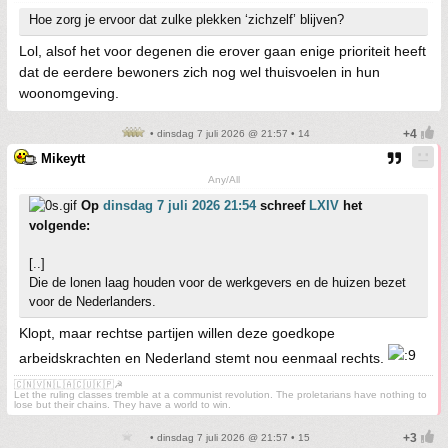
Hoe zorg je ervoor dat zulke plekken ‘zichzelf’ blijven?
Lol, alsof het voor degenen die erover gaan enige prioriteit heeft
dat de eerdere bewoners zich nog wel thuisvoelen in hun
woonomgeving.
• dinsdag 7 juli 2026 @ 21:57 • 14
Mikeytt
Any/All
Op
dinsdag 7 juli 2026 21:54
schreef
LXIV
het
volgende:
[..]
Die de lonen laag houden voor de werkgevers en de huizen bezet
voor de Nederlanders.
Klopt, maar rechtse partijen willen deze goedkope
arbeidskrachten en Nederland stemt nou eenmaal rechts.
🇨🇳🇻🇳🇱🇦🇨🇺🇰🇵☭
Let the ruling classes tremble at a communist revolution. The proletarians have nothing to
lose but their chains. They have a world to win.
• dinsdag 7 juli 2026 @ 21:57 • 15