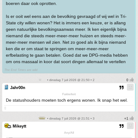
boeren daar ook oprotten.
Is er ooit wel eens aan de bevolking gevraagd of wij wel in Tri-
State city willen wonen? Het is immers een keuze, er is allang
geen natuurlijke bevolkingsaanwas meer. Ik ken eigenlijk bijna
niemand die steeds meer-meer-meer huizen en steeds meer-
meer-meer mensen wil zien. Net zo goed als ik bijna niemand
ken die er om staat te springen om meer-meer-meer
erfbelasting te gaan betalen. Goed dat we DPG-media hebben
om ons massaal in koor dat soort dingen allemaal te vertellen
The End Times are wild
• dinsdag 7 juli 2026 @ 21:50 • 2
Jahr00n
Fakkelteit
De statushouders moeten toch ergens wonen. Ik snap het wel.

• dinsdag 7 juli 2026 @ 21:51 • 3
Mikeytt
Any/All