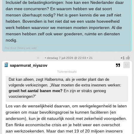
Inclusief de belastingkortingen: hoe kan een Nederlander daar
dan mee concurreren? En waarom hebben we dat soort
mensen úberhaupt nodig? Het is geen kennis die we zelf niet
hebben. Bovendien is het niet dat we een vaste hoeveelheid
werk hebben waarvoor we mensen moeten importeren. Al die
mensen hebben zelf ook weer goederen, ruimte en diensten
nodig.
The End Times are wild
• dinsdag 7 juli 2026 @ 22:03 • 21
saparmurat_niyazov
Türkmenbashi
Dat kan alleen, zegt Halbersma, als je verder plant dan de
volgende verkiezingen. „Waar moeten die extra inwoners werken:
groeit het aantal banen mee?
En zijn er straks genoeg
voorzieningen?”
Los van de wenselijkheid daarvan, om werkgelegenheid te laten
groeien om maar bevolkingsgroei te kunnen faciliteren (en
andersom), kun je dit natuurlijk nooit met zekerheid voorspellen.
Een flinke economische crisis en je hebt weer een overschot
aan werkzoekenden. Maar dan met 19 of 20 miljoen inwoners