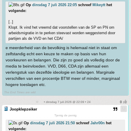
Op
dinsdag 7 juli 2026 22:05
schreef
Mikeytt
het
volgende:
[..]
Klopt. Ik vind het vreemd dat voorstellen van de SP en PN om
arbeidsmigratie in te perken steevast worden weggestemd door
partijen als de VVD en het CDA/
e meerderheid van de bevolking is helemaal niet in staat om
zelfstandig echt een keuze te maken op basis van hun
voorkeuren en belangen. Die zijn zo goed als volledig door de
media te beinvloeden. VVD, D66, CDA zijn allemaal een
verlengstuk van dezelfde ideologie en belangen. Marginale
verschillen van een procentje BTW meer of minder, marginaal
hogere toeslagen etc.
The End Times are wild
• dinsdag 7 juli 2026 @ 22:09 • 24
Joopklepzeiker
Tjemig de pemig
Op
dinsdag 7 juli 2026 21:50
schreef
Jahr00n
het
volgende: