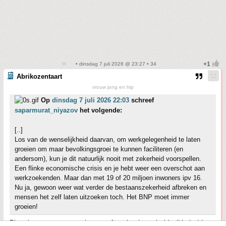
• dinsdag 7 juli 2026 @ 23:27 • 34
Abrikozentaart
vrouw jong en hip
Op
dinsdag 7 juli 2026 22:03
schreef
saparmurat_niyazov
het volgende:
[..]
Los van de wenselijkheid daarvan, om werkgelegenheid te laten
groeien om maar bevolkingsgroei te kunnen faciliteren (en
andersom), kun je dit natuurlijk nooit met zekerheid voorspellen.
Een flinke economische crisis en je hebt weer een overschot aan
werkzoekenden. Maar dan met 19 of 20 miljoen inwoners ipv 16.
Nu ja, gewoon weer wat verder de bestaanszekerheid afbreken en
mensen het zelf laten uitzoeken toch. Het BNP moet immer
groeien!
Plus de vraag wat voor banen of werkgelegenheid wil je hebben