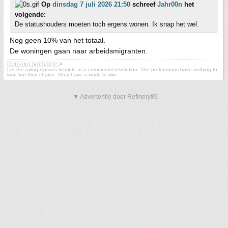
Op
dinsdag 7 juli 2026 21:50
schreef
Jahr00n
het
volgende:
De statushouders moeten toch ergens wonen. Ik snap het wel.
Nog geen 10% van het totaal.
De woningen gaan naar arbeidsmigranten.
🇨🇳🇻🇳🇱🇦🇨🇺🇰🇵☭
Let the ruling classes tremble at a communist revolution. The proletarians have nothing to
lose but their chains. They have a world to win.
▼ Advertentie door Refinery89