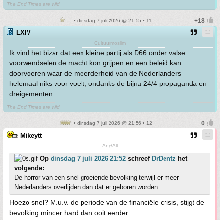
The End Times are wild
• dinsdag 7 juli 2026 @ 21:55 • 11
LXIV
Cultuurmoslim
Ik vind het bizar dat een kleine partij als D66 onder valse
voorwendselen de macht kon grijpen en een beleid kan
doorvoeren waar de meerderheid van de Nederlanders
helemaal niks voor voelt, ondanks de bijna 24/4 propaganda en
dreigementen
The End Times are wild
• dinsdag 7 juli 2026 @ 21:56 • 12
Mikeytt
Any/All
Op
dinsdag 7 juli 2026 21:52
schreef
DrDentz
het
volgende:
De horror van een snel groeiende bevolking terwijl er meer
Nederlanders overlijden dan dat er geboren worden..
Hoezo snel? M.u.v. de periode van de financiële crisis, stijgt de
bevolking minder hard dan ooit eerder.