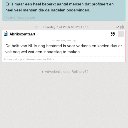
Er is maar een heel beperkt aantal mensen dat profiteert en
heel veel mensen die de nadelen ondervinden.
The End Times are wild
• dinsdag 7 juli 2026 @ 22:01 • 18
Abrikozentaart
vrouw jong en hip
De helft van NL is nog bestemd is voor varkens en koeien dus er
valt nog wel wat een inhaalslag te maken
ik ben gek op abrikozentaart en Zelda
▼ Advertentie door Refinery89