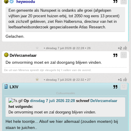
heywoodu
Een gemeente als Nunspeet is ondanks alle groei (afgelopen
vijftien jaar 20 procent huizen erbij, tot 2050 nog eens 13 procent)
ook zichzelf gebleven, ziet Rein Halbersma, directeur van het in
leefbaarheidsonderzoek gespecialiseerde Atlas Research.
Gelachen.
• dinsdag 7 juli 2026 @ 22:28 • 26
DeVerzamelaar
De omvorming moet en zal doorgang blijven vinden.
De uil van Minerva spreidt zijn vleugels bij 't vallen van de avond.
• dinsdag 7 juli 2026 @ 22:32 • 27
LXIV
Cultuurmoslim
Op
dinsdag 7 juli 2026 22:28
schreef
DeVerzamelaar
het volgende:
De omvorming moet en zal doorgang blijven vinden.
Het hele toontje... Alsof we hier allemaal (zouden moeten) bij
staan te juichen..