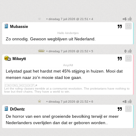
• dinsdag 7 juli 2026 @ 21:51 • 4
Mubassie
Hallo kindertjes
Zo onnodig. Gewoon wegblijven uit Nederland.
• dinsdag 7 juli 2026 @ 21:52 • 5
Mikeytt
Any/All
Lelystad gaat het hardst met 45% stijging in huizen. Mooi dat
mensen naar zo'n mooie stad toe gaan.
🇨🇳🇻🇳🇱🇦🇨🇺🇰🇵☭
Let the ruling classes tremble at a communist revolution. The proletarians have nothing to
lose but their chains. They have a world to win.
• dinsdag 7 juli 2026 @ 21:52 • 6
DrDentz
De horror van een snel groeiende bevolking terwijl er meer
Nederlanders overlijden dan dat er geboren worden..