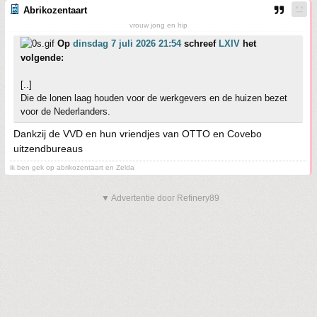
Abrikozentaart
vrouw jong en hip
Op
dinsdag 7 juli 2026 21:54
schreef
LXIV
het
volgende:
[..]
Die de lonen laag houden voor de werkgevers en de huizen bezet
voor de Nederlanders.
Dankzij de VVD en hun vriendjes van OTTO en Covebo
uitzendbureaus
ik ben gek op abrikozentaart en Zelda
▼ Advertentie door Refinery89