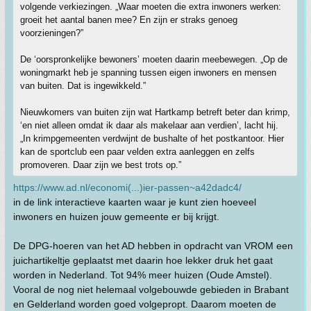
volgende verkiezingen. „Waar moeten die extra inwoners werken:
groeit het aantal banen mee? En zijn er straks genoeg
voorzieningen?”
De ‘oorspronkelijke bewoners’ moeten daarin meebewegen. „Op de
woningmarkt heb je spanning tussen eigen inwoners en mensen
van buiten. Dat is ingewikkeld.”
Nieuwkomers van buiten zijn wat Hartkamp betreft beter dan krimp,
‘en niet alleen omdat ik daar als makelaar aan verdien’, lacht hij.
„In krimpgemeenten verdwijnt de bushalte of het postkantoor. Hier
kan de sportclub een paar velden extra aanleggen en zelfs
promoveren. Daar zijn we best trots op.”
https://www.ad.nl/economi(...)ier-passen~a42dadc4/
in de link interactieve kaarten waar je kunt zien hoeveel
inwoners en huizen jouw gemeente er bij krijgt.
De DPG-hoeren van het AD hebben in opdracht van VROM een
juichartikeltje geplaatst met daarin hoe lekker druk het gaat
worden in Nederland. Tot 94% meer huizen (Oude Amstel).
Vooral de nog niet helemaal volgebouwde gebieden in Brabant
en Gelderland worden goed volgepropt. Daarom moeten de