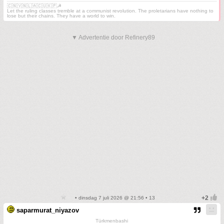
🇨🇳🇻🇳🇱🇦🇨🇺🇰🇵☭
Let the ruling classes tremble at a communist revolution. The proletarians have nothing to
lose but their chains. They have a world to win.
▼ Advertentie door Refinery89
• dinsdag 7 juli 2026 @ 21:56 • 13
saparmurat_niyazov
Türkmenbashi