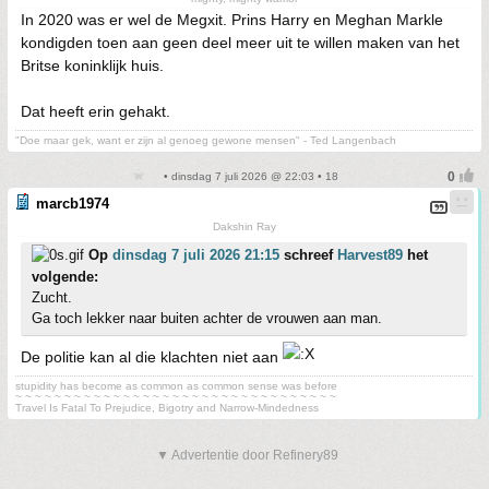
In 2020 was er wel de Megxit. Prins Harry en Meghan Markle
kondigden toen aan geen deel meer uit te willen maken van het
Britse koninklijk huis.
Dat heeft erin gehakt.
"Doe maar gek, want er zijn al genoeg gewone mensen" - Ted Langenbach
• dinsdag 7 juli 2026 @ 22:03 • 18
marcb1974
Dakshin Ray
Op
dinsdag 7 juli 2026 21:15
schreef
Harvest89
het
volgende:
Zucht.
Ga toch lekker naar buiten achter de vrouwen aan man.
De politie kan al die klachten niet aan
stupidity has become as common as common sense was before
~ ~ ~ ~ ~ ~ ~ ~ ~ ~ ~ ~ ~ ~ ~ ~ ~ ~ ~ ~ ~ ~ ~ ~ ~ ~ ~ ~ ~ ~ ~ ~ ~
Travel Is Fatal To Prejudice, Bigotry and Narrow-Mindedness
▼ Advertentie door Refinery89