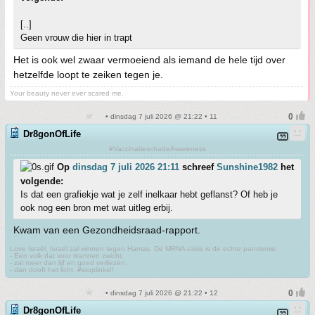
[..]
Geen vrouw die hier in trapt
Het is ook wel zwaar vermoeiend als iemand de hele tijd over
hetzelfde loopt te zeiken tegen je.
Your beauty never ever scared me.
• dinsdag 7 juli 2026 @ 21:22 • 11
Dr8gonOfLife
#VaccinatieschadeAwareness
Op
dinsdag 7 juli 2026 21:11
schreef
Sunshine1982
het
volgende:
Is dat een grafiekje wat je zelf inelkaar hebt geflanst? Of heb je
ook nog een bron met wat uitleg erbij.
Kwam van een Gezondheidsraad-rapport.
Love Israël, Israël zal winnen tegen Hamas. De MRNA-crisis is de echte pandemie.
- Een volk dat voor tirannen zwicht,
- zal meer dan lijf en goed verliezen,
- dan dooft het licht. #stoplinks!!
• dinsdag 7 juli 2026 @ 21:22 • 12
Dr8gonOfLife