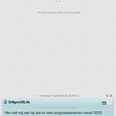
▼ Advertentie door Refinery89
• dinsdag 7 juli 2026 @ 20:59 • 1
Dr8gonOfLife
#VaccinatieschadeAwareness
Het valt mij wel op dat er veel jongvolwassenen vanaf 2020