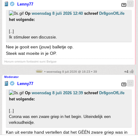
Lenny77
Op
woensdag 8 juli 2026 12:40
schreef
Dr8gonOfLife
het volgende:
[..]
Ik stimuleer een discussie.
Nee je gooit een (jouw) balletje op.
Steek wat moeite in je OP.
Horum omnium fortissimi sunt Belgae
• woensdag 8 juli 2026 @ 16:23 • 39
Moderator
Lenny77
Op
woensdag 8 juli 2026 12:39
schreef
Dr8gonOfLife
het volgende:
[..]
Corona was een zware griep in het begin. Uiteindelijk een
verkoudheidje.
Kan uit eerste hand vertellen dat het GÉÉN zware griep was in