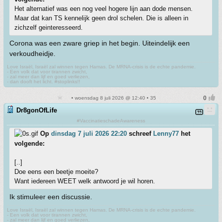
Het alternatief was een nog veel hogere lijn aan dode mensen.
Maar dat kan TS kennelijk geen drol schelen. Die is alleen in
zichzelf geinteresseerd.
Corona was een zware griep in het begin. Uiteindelijk een
verkoudheidje.
Love Israël, Israël zal winnen tegen Hamas. De MRNA-crisis is de echte pandemie.
- Een volk dat voor tirannen zwicht,
- zal meer dan lijf en goed verliezen,
- dan dooft het licht. #stoplinks!!
• woensdag 8 juli 2026 @ 12:40 • 35
Dr8gonOfLife
#VaccinatieschadeAwareness
Op
dinsdag 7 juli 2026 22:20
schreef
Lenny77
het
volgende:
[..]
Doe eens een beetje moeite?
Want iedereen WEET welk antwoord je wil horen.
Ik stimuleer een discussie.
Love Israël, Israël zal winnen tegen Hamas. De MRNA-crisis is de echte pandemie.
- Een volk dat voor tirannen zwicht,
- zal meer dan lijf en goed verliezen,