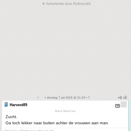
▼ Advertentie door Refinery89
• dinsdag 7 juli 2026 @ 21:15 • 7
Harvest89
Black Metal fan
Zucht.
Ga toch lekker naar buiten achter de vrouwen aan man.
Deceit for a lifetime has taken it's toll.