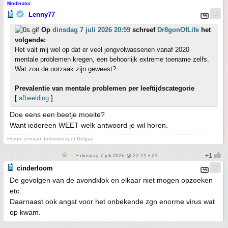
Moderator
Lenny77
Op
dinsdag 7 juli 2026 20:59
schreef
Dr8gonOfLife
het
volgende:
Het valt mij wel op dat er veel jongvolwassenen vanaf 2020
mentale problemen kregen, een behoorlijk extreme toename zelfs.
Wat zou de oorzaak zijn geweest?
Prevalentie van mentale problemen per leeftijdscategorie
[
afbeelding
]
Doe eens een beetje moeite?
Want iedereen WEET welk antwoord je wil horen.
Horum omnium fortissimi sunt Belgae
• dinsdag 7 juli 2026 @ 22:21 • 21
cinderloom
De gevolgen van de avondklok en elkaar niet mogen opzoeken
etc.
Daarnaast ook angst voor het onbekende zgn enorme virus wat
op kwam.