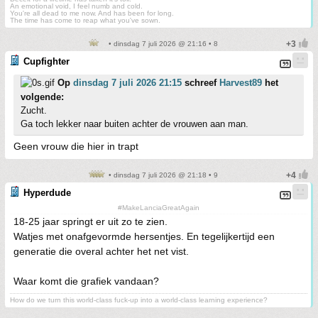
An emotional void, I feel numb and cold.
You're all dead to me now. And has been for long.
The time has come to reap what you've sown.
• dinsdag 7 juli 2026 @ 21:16 • 8
Cupfighter
Op
dinsdag 7 juli 2026 21:15
schreef
Harvest89
het
volgende:
Zucht.
Ga toch lekker naar buiten achter de vrouwen aan man.
Geen vrouw die hier in trapt
• dinsdag 7 juli 2026 @ 21:18 • 9
Hyperdude
#MakeLanciaGreatAgain
18-25 jaar springt er uit zo te zien.
Watjes met onafgevormde hersentjes. En tegelijkertijd een
generatie die overal achter het net vist.
Waar komt die grafiek vandaan?
How do we turn this world-class fuck-up into a world-class learning experience?