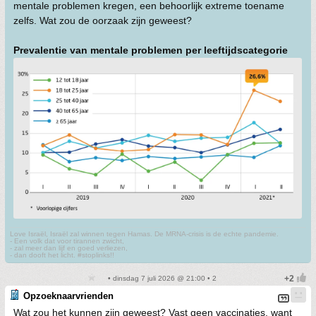
mentale problemen kregen, een behoorlijk extreme toename
zelfs. Wat zou de oorzaak zijn geweest?
Prevalentie van mentale problemen per leeftijdscategorie
Love Israël, Israël zal winnen tegen Hamas. De MRNA-crisis is de echte pandemie.
- Een volk dat voor tirannen zwicht,
- zal meer dan lijf en goed verliezen,
- dan dooft het licht. #stoplinks!!
• dinsdag 7 juli 2026 @ 21:00 • 2
Opzoeknaarvrienden
Wat zou het kunnen zijn geweest? Vast geen vaccinaties, want