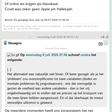
Of online les krijgen ipv klassikaal.
Covid was zeker geen Jippie joh Hallelujah.
Bericht 3% gewijzigd door dop op 08-07-2026 07:56:34
Ik schrijf soms wat rottig, zelf noem ik het dyslexie , sommige zeggen dat ik lui ben.
get over it , het wordt niet beter
• woensdag 8 juli 2026 @ 08:05 • 30
Hexagon
Vreemd Fenomeen
Op
woensdag 8 juli 2026 07:42
schreef
nostra
het
volgende:
[..]
Het alternatief was natuurlijk niet binair. Of beter gezegd: als je het
'probleem' zou oversimplificeren tot twee variabelen (doden en
mentale problemen bij jongvolwassen) - iets dat onmogelijk is
gezien de veelheid aan andere variabelen - dan is het vrij
ongeloofwaardig om te stellen dat we precies op het kruispunt van
die twee lijnen hebben aangestuurd. En of dat überhaupt de meest
wenselijke uitkomst is geweest.
Op meerdere momenten heeft ons zorgsysteem het net