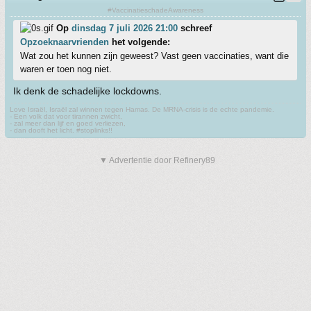
#VaccinatieschadeAwareness
Op
dinsdag 7 juli 2026 21:00
schreef
Opzoeknaarvrienden
het volgende:
Wat zou het kunnen zijn geweest? Vast geen vaccinaties, want die
waren er toen nog niet.
Ik denk de schadelijke lockdowns.
Love Israël, Israël zal winnen tegen Hamas. De MRNA-crisis is de echte pandemie.
- Een volk dat voor tirannen zwicht,
- zal meer dan lijf en goed verliezen,
- dan dooft het licht. #stoplinks!!
▼ Advertentie door Refinery89