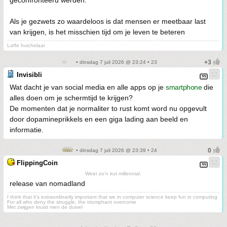
geconfronteerd werden.
Als je gezwets zo waardeloos is dat mensen er meetbaar last
van krijgen, is het misschien tijd om je leven te beteren
Laffe huichelaar
• dinsdag 7 juli 2026 @ 23:24 • 23
Invisibli
Wat dacht je van social media en alle apps op je
smartphone
die
alles doen om je schermtijd te krijgen?
De momenten dat je normaliter to rust komt word nu opgevult
door dopamineprikkels en een giga lading aan beeld en
informatie.
• dinsdag 7 juli 2026 @ 23:39 • 24
FlippingCoin
Weer zo'n kut millennial.
release van nomadland
I think that it’s extraordinarily important that we in computer science keep fun in computing
For all who deny the struggle, the triumphant overcome
Met zwijgen kruist men de duivel