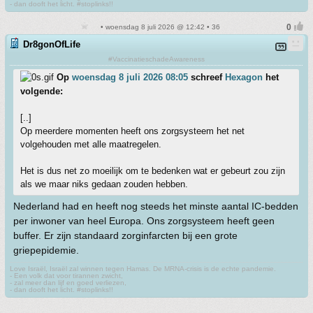
- dan dooft het licht. #stoplinks!!
• woensdag 8 juli 2026 @ 12:42 • 36
Dr8gonOfLife
#VaccinatieschadeAwareness
Op
woensdag 8 juli 2026 08:05
schreef
Hexagon
het
volgende:
[..]
Op meerdere momenten heeft ons zorgsysteem het net
volgehouden met alle maatregelen.
Het is dus net zo moeilijk om te bedenken wat er gebeurt zou zijn
als we maar niks gedaan zouden hebben.
Nederland had en heeft nog steeds het minste aantal IC-bedden
per inwoner van heel Europa. Ons zorgsysteem heeft geen
buffer. Er zijn standaard zorginfarcten bij een grote
griepepidemie.
Love Israël, Israël zal winnen tegen Hamas. De MRNA-crisis is de echte pandemie.
- Een volk dat voor tirannen zwicht,
- zal meer dan lijf en goed verliezen,
- dan dooft het licht. #stoplinks!!