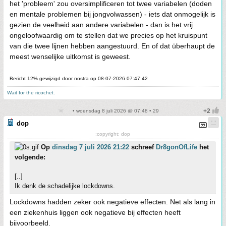
het 'probleem' zou oversimplificeren tot twee variabelen (doden
en mentale problemen bij jongvolwassen) - iets dat onmogelijk is
gezien de veelheid aan andere variabelen - dan is het vrij
ongeloofwaardig om te stellen dat we precies op het kruispunt
van die twee lijnen hebben aangestuurd. En of dat überhaupt de
meest wenselijke uitkomst is geweest.
Bericht 12% gewijzigd door nostra op 08-07-2026 07:47:42
Wait for the ricochet.
• woensdag 8 juli 2026 @ 07:48 • 29
dop
:copyright: dop
Op
dinsdag 7 juli 2026 21:22
schreef
Dr8gonOfLife
het
volgende:
[..]
Ik denk de schadelijke lockdowns.
Lockdowns hadden zeker ook negatieve effecten. Net als lang in
een ziekenhuis liggen ook negatieve bij effecten heeft
bijvoorbeeld.