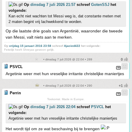
Op
dinsdag 7 juli 2026 21:57
schreef
GotenSSJ
het
volgende:
Kan echt niet wachten tot Messi weg is, dat constante meten met
2 maten begint vrij lachwekkend te worden.
Op die laatste drie goals van Argentinië, waaronder die tweede
van Messi, valt niets aan te merken.
Op
vrijdag 15 januari 2016 23:58
schreef
Ajacied422
het volgende:
Feitelijk heeft Shreyas gewoon gelijk.
• dinsdag 7 juli 2026 @ 22:04 • 289
PSVCL
Argetinie weer met hun vreselijke irritante christelijke maniertjes
• dinsdag 7 juli 2026 @ 22:04 • 290
Perrin
Toekomst. Made in Europe.
Op
dinsdag 7 juli 2026 22:04
schreef
PSVCL
het
volgende:
Argetinie weer met hun vreselijke irritante christelijke maniertjes
Het wordt tijd om ze wat beschaving bij te brengen