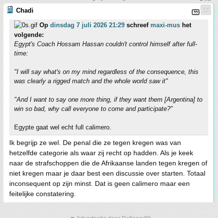
Chadi
Op
dinsdag 7 juli 2026 21:29
schreef
maxi-mus
het
volgende:
Egypt's Coach Hossam Hassan couldn't control himself after full-
time:
"I will say what's on my mind regardless of the consequence, this
was clearly a rigged match and the whole world saw it"
"And I want to say one more thing, if they want them [Argentina] to
win so bad, why call everyone to come and participate?"
Egypte gaat wel echt full calimero.
Ik begrijp ze wel. De penal die ze tegen kregen was van
hetzelfde categorie als waar zij recht op hadden. Als je keek
naar de strafschoppen die de Afrikaanse landen tegen kregen of
niet kregen maar je daar best een discussie over starten. Totaal
inconsequent op zijn minst. Dat is geen calimero maar een
feitelijke constatering.