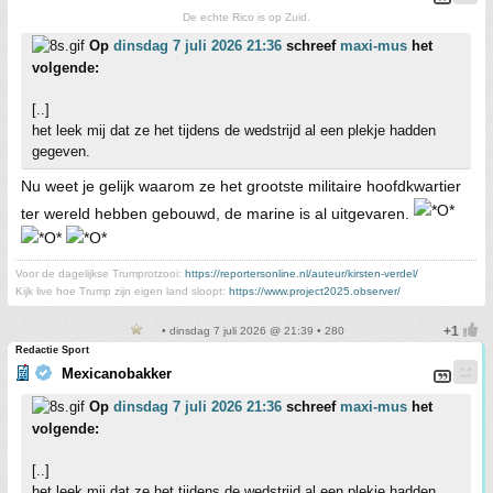
De echte Rico is op Zuid.
Op
dinsdag 7 juli 2026 21:36
schreef
maxi-mus
het
volgende:
[..]
het leek mij dat ze het tijdens de wedstrijd al een plekje hadden
gegeven.
Nu weet je gelijk waarom ze het grootste militaire hoofdkwartier
ter wereld hebben gebouwd, de marine is al uitgevaren.
Voor de dagelijkse Trumprotzooi:
https://reportersonline.nl/auteur/kirsten-verdel/
Kijk live hoe Trump zijn eigen land sloopt:
https://www.project2025.observer/
• dinsdag 7 juli 2026 @ 21:39 • 280
Redactie Sport
Mexicanobakker
Op
dinsdag 7 juli 2026 21:36
schreef
maxi-mus
het
volgende:
[..]
het leek mij dat ze het tijdens de wedstrijd al een plekje hadden