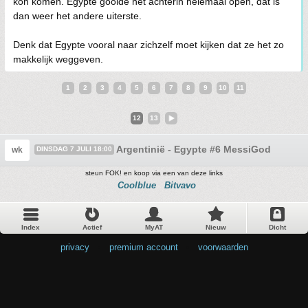
kon komen. Egypte gooide het achterin helemaal open, dat is
dan weer het andere uiterste.
Denk dat Egypte vooral naar zichzelf moet kijken dat ze het zo
makkelijk weggeven.
1
2
3
4
5
6
7
8
9
10
11
12
13
Argentinië - Egypte #6 MessiGod
wk
DINSDAG 7 JULI 18:00
steun FOK! en koop via een van deze links
Coolblue
Bitvavo
Index
Actief
MyAT
Nieuw
Dicht
privacy
•
premium account
•
voorwaarden