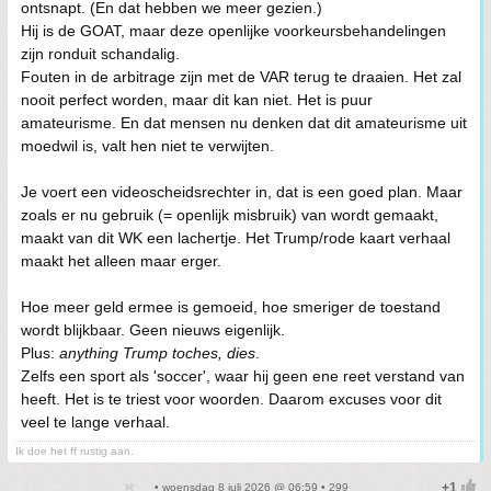
ontsnapt. (En dat hebben we meer gezien.)
Hij is de GOAT, maar deze openlijke voorkeursbehandelingen
zijn ronduit schandalig.
Fouten in de arbitrage zijn met de VAR terug te draaien. Het zal
nooit perfect worden, maar dit kan niet. Het is puur
amateurisme. En dat mensen nu denken dat dit amateurisme uit
moedwil is, valt hen niet te verwijten.
Je voert een videoscheidsrechter in, dat is een goed plan. Maar
zoals er nu gebruik (= openlijk misbruik) van wordt gemaakt,
maakt van dit WK een lachertje. Het Trump/rode kaart verhaal
maakt het alleen maar erger.
Hoe meer geld ermee is gemoeid, hoe smeriger de toestand
wordt blijkbaar. Geen nieuws eigenlijk.
Plus:
anything Trump toches, dies
.
Zelfs een sport als 'soccer', waar hij geen ene reet verstand van
heeft. Het is te triest voor woorden. Daarom excuses voor dit
veel te lange verhaal.
Ik doe het ff rustig aan.
• woensdag 8 juli 2026 @ 06:59 • 299