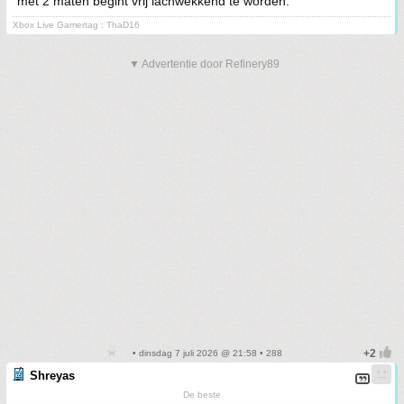
met 2 maten begint vrij lachwekkend te worden.
Xbox Live Gamertag : ThaD16
▼ Advertentie door Refinery89
• dinsdag 7 juli 2026 @ 21:58 • 288
Shreyas
De beste