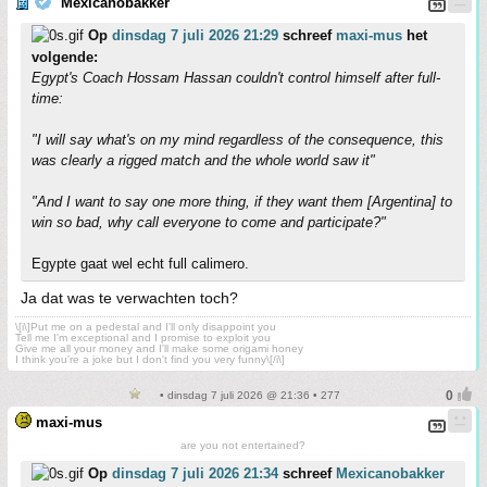
Mexicanobakker
Op
dinsdag 7 juli 2026 21:29
schreef
maxi-mus
het
volgende:
Egypt's Coach Hossam Hassan couldn't control himself after full-
time:
"I will say what's on my mind regardless of the consequence, this
was clearly a rigged match and the whole world saw it"
"And I want to say one more thing, if they want them [Argentina] to
win so bad, why call everyone to come and participate?"
Egypte gaat wel echt full calimero.
Ja dat was te verwachten toch?
\[i\]Put me on a pedestal and I'll only disappoint you
Tell me I'm exceptional and I promise to exploit you
Give me all your money and I'll make some origami honey
I think you're a joke but I don't find you very funny\[/i\]
• dinsdag 7 juli 2026 @ 21:36 • 277
maxi-mus
are you not entertained?
Op
dinsdag 7 juli 2026 21:34
schreef
Mexicanobakker