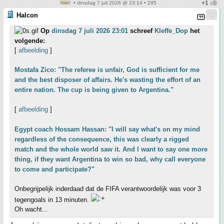
• dinsdag 7 juli 2026 @ 23:14 • 295
Halcon
Op
dinsdag 7 juli 2026 23:01
schreef
Kleffe_Dop
het
volgende:
[
afbeelding
]
Mostafa Zico: "The referee is unfair, God is sufficient for me
and the best disposer of affairs. He's wasting the effort of an
entire nation. The cup is being given to Argentina."
[
afbeelding
]
Egypt coach Hossam Hassan: "I will say what's on my mind
regardless of the consequence, this was clearly a rigged
match and the whole world saw it. And I want to say one more
thing, if they want Argentina to win so bad, why call everyone
to come and participate?"
Onbegrijpelijk inderdaad dat de FIFA verantwoordelijk was voor 3
tegengoals in 13 minuten.
Oh wacht...