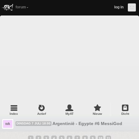
forum
log in
Index
Actief
MyAT
Nieuw
Dicht
Argentinië - Egypte #6 MessiGod
wk
DINSDAG 7 JULI 18:00
1
2
3
4
5
6
7
8
9
10
11