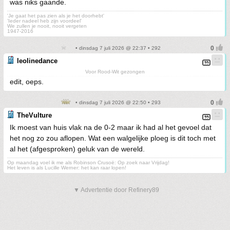
was niks gaande.
'Je gaat het pas zien als je het doorhebt'
'Ieder nadeel heb zijn voordeel'
We zullen je nooit, nooit vergeten
1947-2016
• dinsdag 7 juli 2026 @ 22:37 • 292
leolinedance
Voor Rood-Wit gezongen
edit, oeps.
• dinsdag 7 juli 2026 @ 22:50 • 293
TheVulture
Ik moest van huis vlak na de 0-2 maar ik had al het gevoel dat
het nog zo zou aflopen. Wat een walgelijke ploeg is dit toch met
al het (afgesproken) geluk van de wereld.
Op maandag voel ik me als Robinson Crusoë: Op zoek naar Vrijdag!
Het leven is als Lucille Werner: het kan raar lopen!
▼ Advertentie door Refinery89