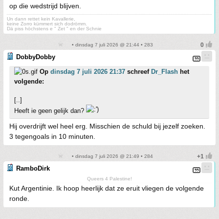
op die wedstrijd blijven.
Un dann rettet kein Kavallerie,
keine Zorro kümmert sich dodrömm.
Dä piss höchstens e " Zet " en der Schnie
• dinsdag 7 juli 2026 @ 21:44 • 283
DobbyDobby
Op
dinsdag 7 juli 2026 21:37
schreef
Dr_Flash
het
volgende:
[..]
Heeft ie geen gelijk dan?
Hij overdrijft wel heel erg. Misschien de schuld bij jezelf zoeken.
3 tegengoals in 10 minuten.
• dinsdag 7 juli 2026 @ 21:49 • 284
RamboDirk
Queers 4 Palestine!
Kut Argentinie. Ik hoop heerlijk dat ze eruit vliegen de volgende
ronde.