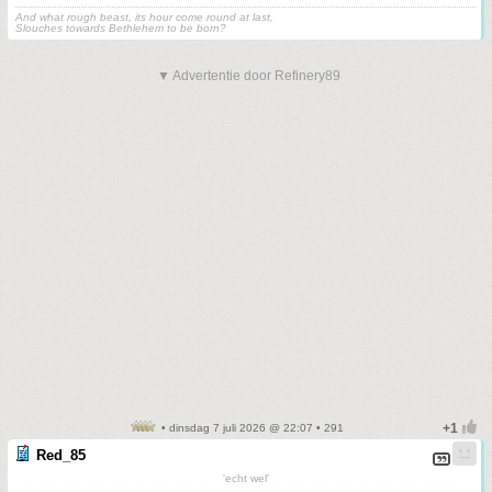
And what rough beast, its hour come round at last,
Slouches towards Bethlehem to be born?
▼ Advertentie door Refinery89
• dinsdag 7 juli 2026 @ 22:07 • 291
Red_85
'echt wel'