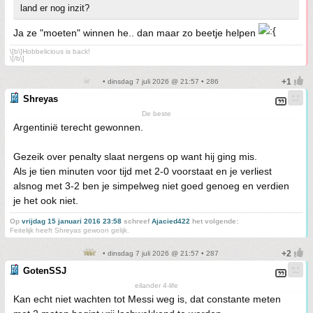
land er nog inzit?
Ja ze "moeten" winnen he.. dan maar zo beetje helpen
\[b\]Hobbelicious is back!
\[/b\]
• dinsdag 7 juli 2026 @ 21:57 • 286
Shreyas
De beste
Argentinië terecht gewonnen.
Gezeik over penalty slaat nergens op want hij ging mis.
Als je tien minuten voor tijd met 2-0 voorstaat en je verliest
alsnog met 3-2 ben je simpelweg niet goed genoeg en verdien
je het ook niet.
Op
vrijdag 15 januari 2016 23:58
schreef
Ajacied422
het volgende:
Feitelijk heeft Shreyas gewoon gelijk.
• dinsdag 7 juli 2026 @ 21:57 • 287
GotenSSJ
eilander 4-life
Kan echt niet wachten tot Messi weg is, dat constante meten