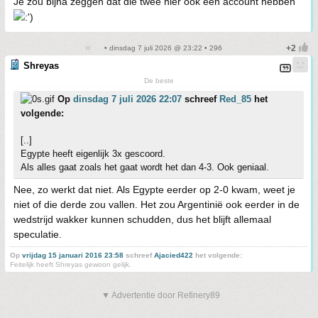
Je zou bijna zeggen dat die twee hier ook een account hebben
• dinsdag 7 juli 2026 @ 23:22 • 296
Shreyas
De beste
Op
dinsdag 7 juli 2026 22:07
schreef
Red_85
het
volgende:
[..]
Egypte heeft eigenlijk 3x gescoord.
Als alles gaat zoals het gaat wordt het dan 4-3. Ook geniaal.
Nee, zo werkt dat niet. Als Egypte eerder op 2-0 kwam, weet je
niet of die derde zou vallen. Het zou Argentinië ook eerder in de
wedstrijd wakker kunnen schudden, dus het blijft allemaal
speculatie.
Op
vrijdag 15 januari 2016 23:58
schreef
Ajacied422
het volgende:
Feitelijk heeft Shreyas gewoon gelijk.
▼ Advertentie door Refinery89