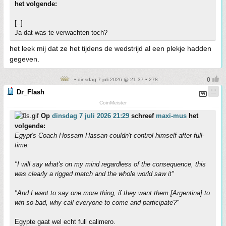
het volgende:
[..]
Ja dat was te verwachten toch?
het leek mij dat ze het tijdens de wedstrijd al een plekje hadden
gegeven.
• dinsdag 7 juli 2026 @ 21:37 • 278
Dr_Flash
CoinMeister
Op
dinsdag 7 juli 2026 21:29
schreef
maxi-mus
het
volgende:
Egypt's Coach Hossam Hassan couldn't control himself after full-
time:
"I will say what's on my mind regardless of the consequence, this
was clearly a rigged match and the whole world saw it"
"And I want to say one more thing, if they want them [Argentina] to
win so bad, why call everyone to come and participate?"
Egypte gaat wel echt full calimero.