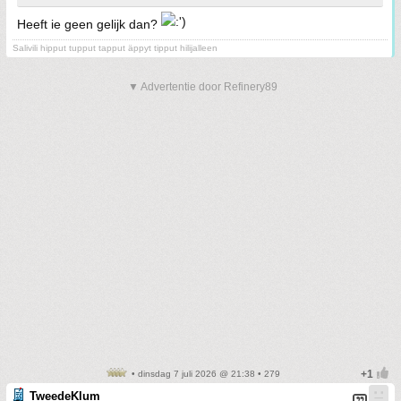
Heeft ie geen gelijk dan?
Salivili hipput tupput tapput äppyt tipput hilijalleen
▼ Advertentie door Refinery89
• dinsdag 7 juli 2026 @ 21:38 • 279
TweedeKlum