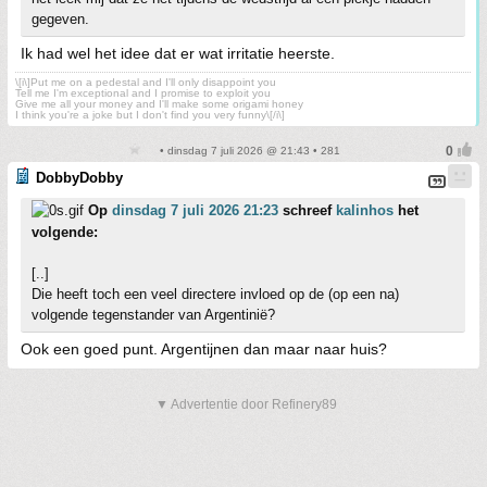
gegeven.
Ik had wel het idee dat er wat irritatie heerste.
\[i\]Put me on a pedestal and I'll only disappoint you
Tell me I'm exceptional and I promise to exploit you
Give me all your money and I'll make some origami honey
I think you're a joke but I don't find you very funny\[/i\]
• dinsdag 7 juli 2026 @ 21:43 • 281
DobbyDobby
Op
dinsdag 7 juli 2026 21:23
schreef
kalinhos
het
volgende:
[..]
Die heeft toch een veel directere invloed op de (op een na)
volgende tegenstander van Argentinië?
Ook een goed punt. Argentijnen dan maar naar huis?
▼ Advertentie door Refinery89