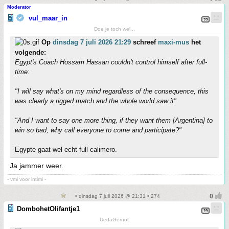
Moderator
vul_maar_in
Doe je toch wel...
Op
dinsdag 7 juli 2026 21:29
schreef
maxi-mus
het
volgende:
Egypt's Coach Hossam Hassan couldn't control himself after full-
time:
"I will say what's on my mind regardless of the consequence, this
was clearly a rigged match and the whole world saw it"
"And I want to say one more thing, if they want them [Argentina] to
win so bad, why call everyone to come and participate?"
Egypte gaat wel echt full calimero.
Ja jammer weer.
- vmi voor intimi -
• dinsdag 7 juli 2026 @ 21:31 • 274
DombohetOlifantje1
UedaGernot