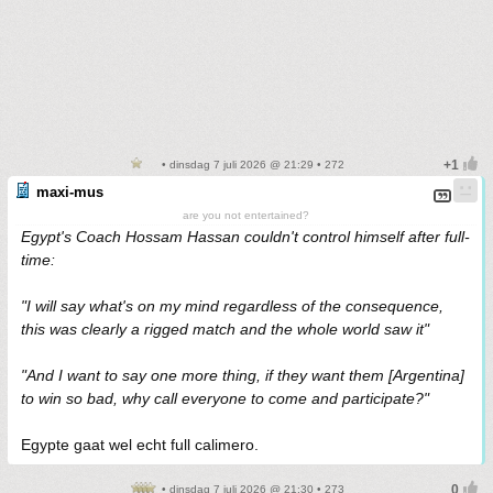
• dinsdag 7 juli 2026 @ 21:29 • 272
maxi-mus
are you not entertained?
Egypt's Coach Hossam Hassan couldn't control himself after full-
time:
"I will say what's on my mind regardless of the consequence,
this was clearly a rigged match and the whole world saw it"
"And I want to say one more thing, if they want them [Argentina]
to win so bad, why call everyone to come and participate?"
Egypte gaat wel echt full calimero.
• dinsdag 7 juli 2026 @ 21:30 • 273