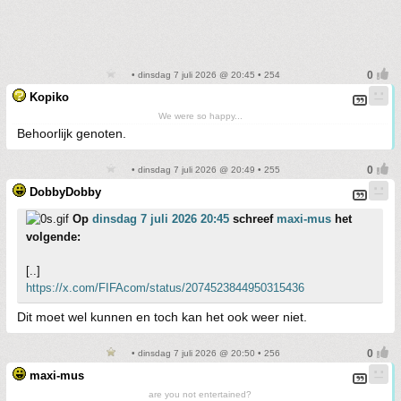
• dinsdag 7 juli 2026 @ 20:45 • 254
Kopiko
We were so happy...
Behoorlijk genoten.
• dinsdag 7 juli 2026 @ 20:49 • 255
DobbyDobby
Op
dinsdag 7 juli 2026 20:45
schreef
maxi-mus
het
volgende:
[..]
https://x.com/FIFAcom/status/2074523844950315436
Dit moet wel kunnen en toch kan het ook weer niet.
• dinsdag 7 juli 2026 @ 20:50 • 256
maxi-mus
are you not entertained?