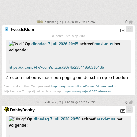
• dinsdag 7 juli 2026 @ 20:51 • 257
TweedeKlum
De echte Rico is op Zuid.
Op
dinsdag 7 juli 2026 20:45
schreef
maxi-mus
het
volgende:
[..]
https://x.com/FIFAcom/status/2074523844950315436
Ze doen niet eens meer een poging om de schijn op te houden.
Voor de dagelijkse Trumprotzooi:
https://reportersonline.nl/auteur/kirsten-verdel/
Kijk live hoe Trump zijn eigen land sloopt:
https://www.project2025.observer/
• dinsdag 7 juli 2026 @ 20:52 • 258
DobbyDobby
Op
dinsdag 7 juli 2026 20:50
schreef
maxi-mus
het
volgende:
[..]