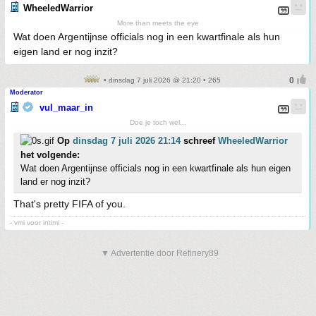
WheeledWarrior
More than meets the eye
Wat doen Argentijnse officials nog in een kwartfinale als hun
eigen land er nog inzit?
• dinsdag 7 juli 2026 @ 21:20 • 265
Moderator
vul_maar_in
Doe je toch wel...
Op
dinsdag 7 juli 2026 21:14
schreef
WheeledWarrior
het volgende:
Wat doen Argentijnse officials nog in een kwartfinale als hun eigen
land er nog inzit?
That's pretty FIFA of you.
- vmi voor intimi -
▼ Advertentie door Refinery89