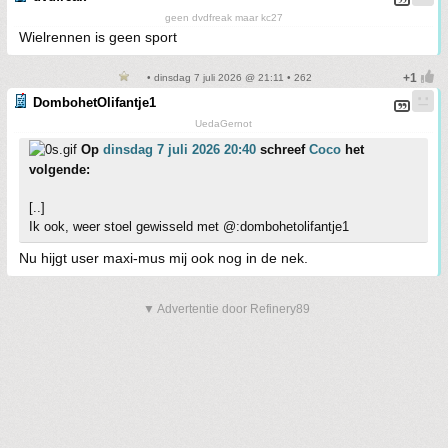
geen dvdfreak maar kc27
Wielrennen is geen sport
• dinsdag 7 juli 2026 @ 21:11 • 262
DombohetOlifantje1
UedaGernot
Op
dinsdag 7 juli 2026 20:40
schreef
Coco
het
volgende:
[..]
Ik ook, weer stoel gewisseld met @:dombohetolifantje1
Nu hijgt user maxi-mus mij ook nog in de nek.
▼ Advertentie door Refinery89