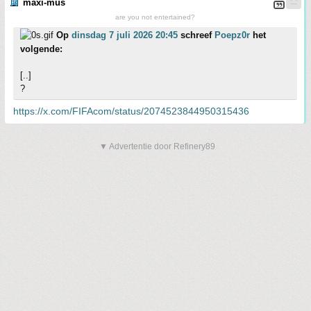
maxi-mus
are you not entertained?
Op
dinsdag 7 juli 2026 20:45
schreef
Poepz0r
het
volgende:
[..]
?
https://x.com/FIFAcom/status/2074523844950315436
▼ Advertentie door Refinery89