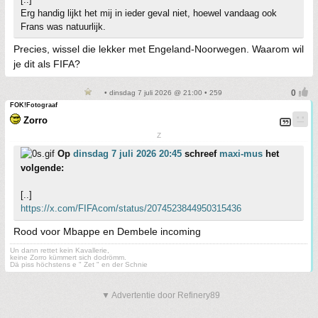
Erg handig lijkt het mij in ieder geval niet, hoewel vandaag ook
Frans was natuurlijk.
Precies, wissel die lekker met Engeland-Noorwegen. Waarom wil
je dit als FIFA?
• dinsdag 7 juli 2026 @ 21:00 • 259
FOK!Fotograaf
Zorro
Z
Op
dinsdag 7 juli 2026 20:45
schreef
maxi-mus
het
volgende:
[..]
https://x.com/FIFAcom/status/2074523844950315436
Rood voor Mbappe en Dembele incoming
Un dann rettet kein Kavallerie,
keine Zorro kümmert sich dodrömm.
Dä piss höchstens e " Zet " en der Schnie
▼ Advertentie door Refinery89