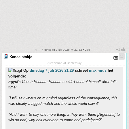
• dinsdag 7 juli 2026 @ 21:32 • 275
Kaneelstokje
Archbishop of Banterbury
Op
dinsdag 7 juli 2026 21:29
schreef
maxi-mus
het
volgende:
Egypt's Coach Hossam Hassan couldn't control himself after full-
time:
"I will say what's on my mind regardless of the consequence, this
was clearly a rigged match and the whole world saw it"
"And I want to say one more thing, if they want them [Argentina] to
win so bad, why call everyone to come and participate?"