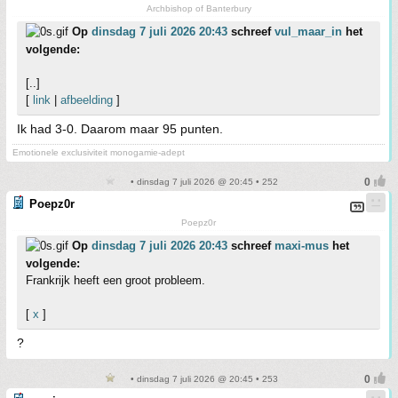
Archbishop of Banterbury
Op
dinsdag 7 juli 2026 20:43
schreef
vul_maar_in
het
volgende:
[..]
[
link
|
afbeelding
]
Ik had 3-0. Daarom maar 95 punten.
Emotionele exclusiviteit monogamie-adept
• dinsdag 7 juli 2026 @ 20:45 • 252
Poepz0r
Poepz0r
Op
dinsdag 7 juli 2026 20:43
schreef
maxi-mus
het
volgende:
Frankrijk heeft een groot probleem.
[
x
]
?
• dinsdag 7 juli 2026 @ 20:45 • 253