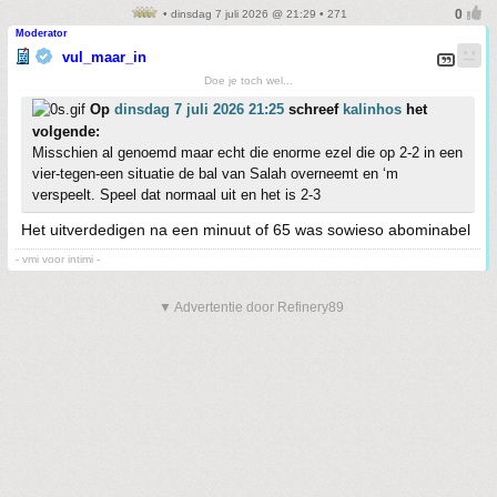
• dinsdag 7 juli 2026 @ 21:29 • 271
Moderator
vul_maar_in
Doe je toch wel...
Op
dinsdag 7 juli 2026 21:25
schreef
kalinhos
het
volgende:
Misschien al genoemd maar echt die enorme ezel die op 2-2 in een
vier-tegen-een situatie de bal van Salah overneemt en ‘m
verspeelt. Speel dat normaal uit en het is 2-3
Het uitverdedigen na een minuut of 65 was sowieso abominabel
- vmi voor intimi -
▼ Advertentie door Refinery89