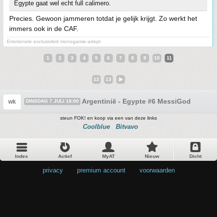
Egypte gaat wel echt full calimero.
Precies. Gewoon jammeren totdat je gelijk krijgt. Zo werkt het
immers ook in de CAF.
Emotionele exclusiviteit monogamie-adept
1
2
3
4
5
6
7
8
9
10
11
12
13
Argentinië - Egypte #6 MessiGod
wk
DINSDAG 7 JULI 18:00
steun FOK! en koop via een van deze links
Coolblue
Bitvavo
Index
Actief
MyAT
Nieuw
Dicht
privacy
•
premium account
•
voorwaarden