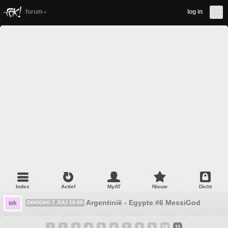
forum
log in
Index
Actief
MyAT
Nieuw
Dicht
Argentinië - Egypte #6 MessiGod
wk
DINSDAG 7 JULI 18:00
1
2
3
4
5
6
7
8
9
10
11