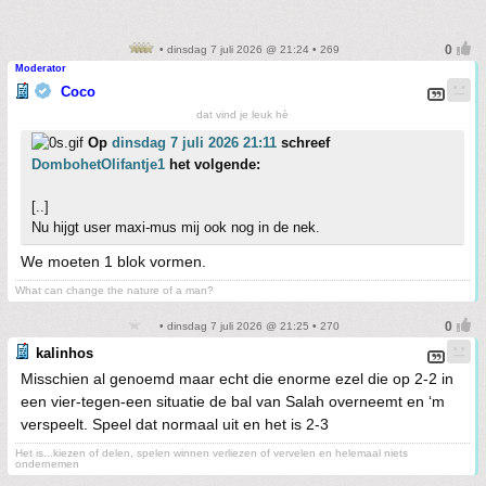
• dinsdag 7 juli 2026 @ 21:24 • 269
Moderator
Coco
dat vind je leuk hè
Op
dinsdag 7 juli 2026 21:11
schreef
DombohetOlifantje1
het volgende:
[..]
Nu hijgt user maxi-mus mij ook nog in de nek.
We moeten 1 blok vormen.
What can change the nature of a man?
• dinsdag 7 juli 2026 @ 21:25 • 270
kalinhos
Misschien al genoemd maar echt die enorme ezel die op 2-2 in
een vier-tegen-een situatie de bal van Salah overneemt en ‘m
verspeelt. Speel dat normaal uit en het is 2-3
Het is...kiezen of delen, spelen winnen verliezen of vervelen en helemaal niets
ondernemen