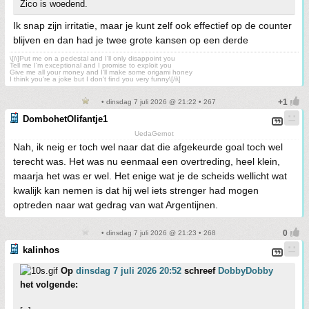
Zico is woedend.
Ik snap zijn irritatie, maar je kunt zelf ook effectief op de counter
blijven en dan had je twee grote kansen op een derde
\[i\]Put me on a pedestal and I'll only disappoint you
Tell me I'm exceptional and I promise to exploit you
Give me all your money and I'll make some origami honey
I think you're a joke but I don't find you very funny\[/i\]
• dinsdag 7 juli 2026 @ 21:22 • 267
DombohetOlifantje1
UedaGernot
Nah, ik neig er toch wel naar dat die afgekeurde goal toch wel
terecht was. Het was nu eenmaal een overtreding, heel klein,
maarja het was er wel. Het enige wat je de scheids wellicht wat
kwalijk kan nemen is dat hij wel iets strenger had mogen
optreden naar wat gedrag van wat Argentijnen.
• dinsdag 7 juli 2026 @ 21:23 • 268
kalinhos
Op
dinsdag 7 juli 2026 20:52
schreef
DobbyDobby
het volgende: