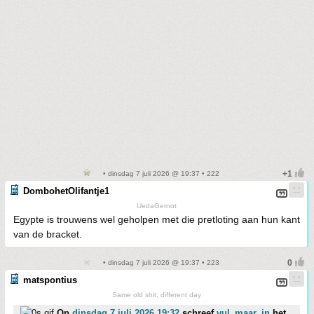
• dinsdag 7 juli 2026 @ 19:37 • 222
DombohetOlifantje1
UedaGernot
Egypte is trouwens wel geholpen met die pretloting aan hun kant
van de bracket.
• dinsdag 7 juli 2026 @ 19:37 • 223
matspontius
Same old shit, different day
Op
dinsdag 7 juli 2026 19:32
schreef
vul_maar_in
het