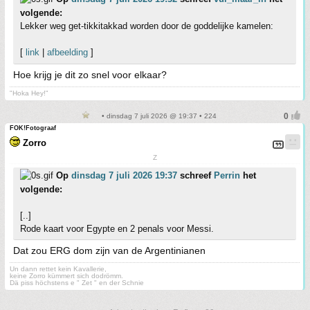
volgende:
Lekker weg get-tikkitakkad worden door de goddelijke kamelen:
[
link
|
afbeelding
]
Hoe krijg je dit zo snel voor elkaar?
"Hoka Hey!"
• dinsdag 7 juli 2026 @ 19:37 • 224
FOK!Fotograaf
Zorro
Z
Op
dinsdag 7 juli 2026 19:37
schreef
Perrin
het
volgende:
[..]
Rode kaart voor Egypte en 2 penals voor Messi.
Dat zou ERG dom zijn van de Argentinianen
Un dann rettet kein Kavallerie,
keine Zorro kümmert sich dodrömm.
Dä piss höchstens e " Zet " en der Schnie