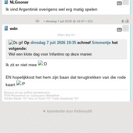
NLGooner
Ik vind Argentinië overigens wel erg matig spelen
• dinsdag 7 juli 2026 @ 19:37 • 221
wdn
Elfen lied O+
Op
dinsdag 7 juli 2026 19:35
schreef
Simmertje
het
volgende:
Wel een klote dag voor Infantino op deze manier.
Ik zit er niet mee
EN hopelijkkost het hem zijn baan dat terugtrekken van die rode
kaart
Beatus vir qui suffert tentationem.
PSN Rinzewind en Cadsuana Melaidhrin
Stellar Blade *O* Sea of Stars *O* Trails Daybreak *O*
▼ Advertentie door Refinery89