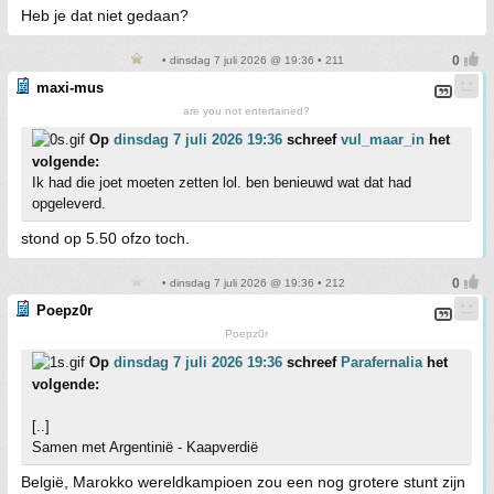
Heb je dat niet gedaan?
• dinsdag 7 juli 2026 @ 19:36 • 211
maxi-mus
are you not entertained?
Op
dinsdag 7 juli 2026 19:36
schreef
vul_maar_in
het
volgende:
Ik had die joet moeten zetten lol. ben benieuwd wat dat had
opgeleverd.
stond op 5.50 ofzo toch.
• dinsdag 7 juli 2026 @ 19:36 • 212
Poepz0r
Poepz0r
Op
dinsdag 7 juli 2026 19:36
schreef
Parafernalia
het
volgende:
[..]
Samen met Argentinië - Kaapverdië
België, Marokko wereldkampioen zou een nog grotere stunt zijn