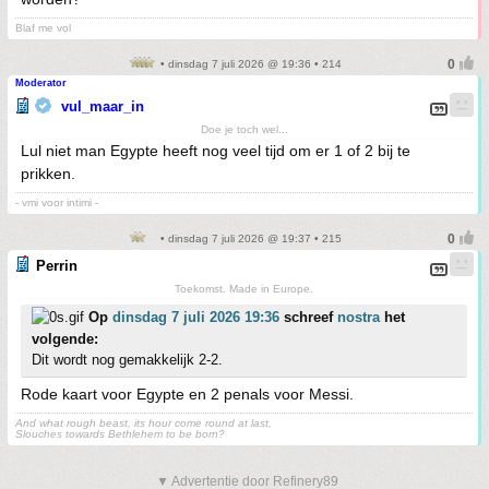
Blaf me vol
• dinsdag 7 juli 2026 @ 19:36 • 214
Moderator
vul_maar_in
Doe je toch wel...
Lul niet man Egypte heeft nog veel tijd om er 1 of 2 bij te
prikken.
- vmi voor intimi -
• dinsdag 7 juli 2026 @ 19:37 • 215
Perrin
Toekomst. Made in Europe.
Op
dinsdag 7 juli 2026 19:36
schreef
nostra
het
volgende:
Dit wordt nog gemakkelijk 2-2.
Rode kaart voor Egypte en 2 penals voor Messi.
And what rough beast, its hour come round at last,
Slouches towards Bethlehem to be born?
▼ Advertentie door Refinery89