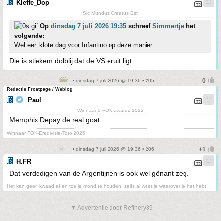
Kleffe_Dop
Sic Mundus Creatus Est
Op
dinsdag 7 juli 2026 19:35
schreef
Simmertje
het
volgende:
Wel een klote dag voor Infantino op deze manier.
Die is stiekem dolblij dat de VS eruit ligt.
• dinsdag 7 juli 2026 @ 19:36 • 205
Redactie Frontpage / Weblog
Paul
Winnaar 5 FOK-awards 2022
Memphis Depay de real goat
Winnaar FOK-Eredivisie-Toto 2025
• dinsdag 7 juli 2026 @ 19:36 • 206
H.FR
Dat verdedigen van de Argentijnen is ook wel gênant zeg.
Het kan geen kwaad af en toe je mond te houden, zelfs al weet je waarover je het hebt
▼ Advertentie door Refinery89