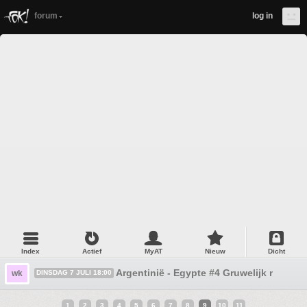
forum
log in
Index
Actief
MyAT
Nieuw
Dicht
Argentinië - Egypte #4 Gruwelijk nat.
wk
DINSDAG 7 JULI 18:00
1
2
3
4
5
6
7
8
9
10
11