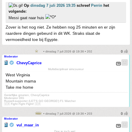
Op
dinsdag 7 juli 2026 19:35
schreef
Perrin
het
volgende:
Messi gaat naar huis
Zover is het nog niet. Ze hebben nog 25 minuten en er zijn
raardere dingen gebeurd in dit WK. Straks slaat de
vermoeidheid toe bij Egypte.
• dinsdag 7 juli 2026 @ 19:36 • 202
Moderator
ChevyCaprice
Multidisciplinair simcoureur
West Virginia
Mountain mama
Take me home
Gerieflijke groeten, ChevyCaprice
Moderator DIG
Russell-supporter (LET'S GO GEORGE!) F1 Watcher
🇺🇦 Fight Fight Fight! 🇺🇦
• dinsdag 7 juli 2026 @ 19:36 • 203
Moderator
vul_maar_in
Doe je toch wel...