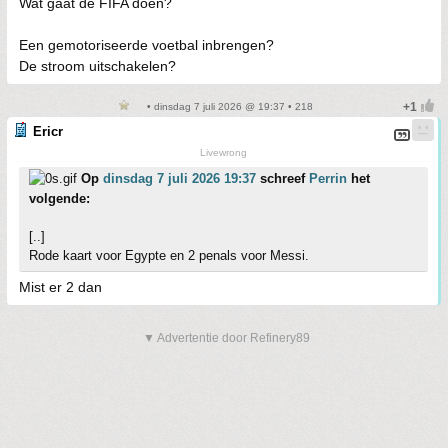
Wat gaat de FIFA doen?
Een gemotoriseerde voetbal inbrengen?
De stroom uitschakelen?
• dinsdag 7 juli 2026 @ 19:37 • 218
Ericr
Livewrong
Op
dinsdag 7 juli 2026 19:37
schreef
Perrin
het
volgende:
[..]
Rode kaart voor Egypte en 2 penals voor Messi.
Mist er 2 dan
▼ Advertentie door Refinery89