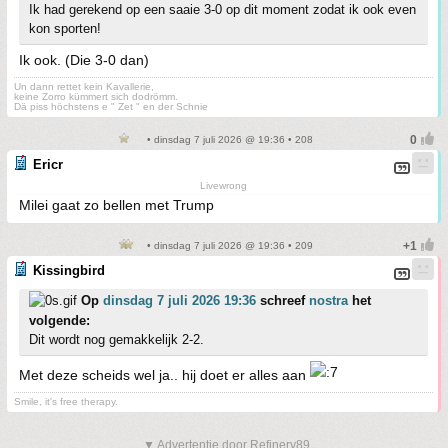
Ik had gerekend op een saaie 3-0 op dit moment zodat ik ook even
kon sporten!
Ik ook. (Die 3-0 dan)
Un dann rettet kein Kavallerie,
keine Zorro kümmert sich dodrömm.
Dä piss höchstens e " Zet " en der Schnie
• dinsdag 7 juli 2026 @ 19:36 • 208
Ericr
Livewrong
Milei gaat zo bellen met Trump
• dinsdag 7 juli 2026 @ 19:36 • 209
Kissingbird
Op
dinsdag 7 juli 2026 19:36
schreef
nostra
het
volgende:
Dit wordt nog gemakkelijk 2-2.
Met deze scheids wel ja.. hij doet er alles aan
Smile, it's free therapy.
▼ Advertentie door Refinery89