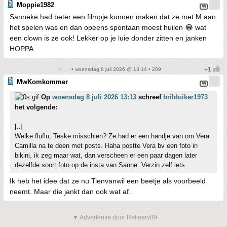
Moppie1982
Sanneke had beter een filmpje kunnen maken dat ze met M aan
het spelen was en dan opeens spontaan moest huilen 😂 wat
een clown is ze ook! Lekker op je luie donder zitten en janken
HOPPA
• woensdag 8 juli 2026 @ 13:14 • 209
MwKomkommer
Op
woensdag 8 juli 2026 13:13
schreef
brilduiker1973
het volgende:
[..]
Welke fluflu, Teske misschien? Ze had er een handje van om Vera
Camilla na te doen met posts. Haha postte Vera bv een foto in
bikini, ik zeg maar wat, dan verscheen er een paar dagen later
dezelfde soort foto op de insta van Sanne. Verzin zelf iets.
Ik heb het idee dat ze nu Tienvanwil een beetje als voorbeeld
neemt. Maar die jankt dan ook wat af.
▼ Advertentie door Refinery89