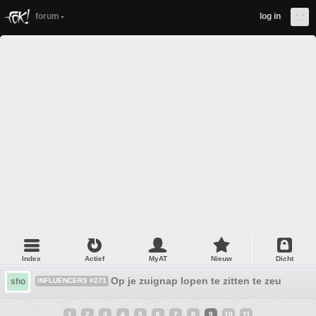
forum
log in
Index
Actief
MyAT
Nieuw
Dicht
Op je zuignap lopen te zitten te zeuren
sho
INFLUENCERS #271
1
2
3
4
5
6
7
8
9
10
11