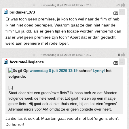
• woensdag 8 juli 2026 @ 13:47 • 216
brilduiker1973
Er was toch geen premiere, je kon toch wel naar de film of heb
ik het niet goed begrepen. Waarom gaat ze dan niet naar de
film? En ja idd, als er geen tijd en locatie worden vernoemd dan
zal er wel geen premiere zijn toch? Apart dat er dan gedacht
werd aan premiere met rode loper.
• woensdag 8 juli 2026 @ 13:48 • 217
AccurateAllegiance
Op
woensdag 8 juli 2026 13:19
schreef
Lynnyl
het
volgende:
[..]
Staat daar niet een groen/roze fiets? Ik hoop toch zo dat Maarten
volgende week de hele week met Lot gaat fietsen op een maatje
groter fiets. Hij gaat ook al niet thuis eten, hij en Lot eten 'ergens'.
Allemaal errors voor AM omdat ze er geen controle over heeft.
Ja die las ik ook al, Maarten gaat vooral met Lot 'ergens eten'.
De horror!