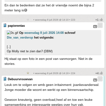
En dan te bedenken dat ze het dr vriendje noemt die bijna 2
meter lang is😅
• woensdag 8 juli 2026 @ 14:10 • 223
papierentas
Op
woensdag 8 juli 2026 14:08
schreef
Die_van_verderop
het volgende:
[..]
Op Molly niet te zien dan? (DBM)
Hij staat op een foto in een post van vanmorgen. Niet in de
stories.
• woensdag 8 juli 2026 @ 14:19 • 224
Debuurvrouwvan
Leuk om te volgen en wmb geen irritainment: joankevanderwal.
Jonge moeder die woont en werkt op een binnenvaartschip.
Gewoon kneuterig, geen overload,heel af en toe een leuke
samenwerking en interessante weetjes over hun vak.