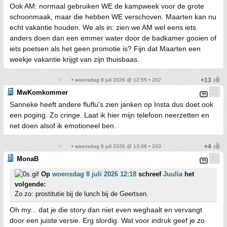
Ook AM: normaal gebruiken WE de kampweek voor de grote
schoonmaak, maar die hebben WE verschoven. Maarten kan nu
echt vakantie houden. We als in: zien we AM wel eens iets
anders doen dan een emmer water door de badkamer gooien of
iets poetsen als het geen promotie is? Fijn dat Maarten een
weekje vakantie krijgt van zijn thuisbaas.
• woensdag 8 juli 2026 @ 12:55 • 202
MwKomkommer
Sanneke heeft andere fluflu's zien janken op Insta dus doet ook
een poging. Zo cringe. Laat ik hier mijn telefoon neerzetten en
net doen alsof ik emotioneel ben.
• woensdag 8 juli 2026 @ 13:08 • 203
MonaB
Op
woensdag 8 juli 2026 12:18
schreef
Juulia
het
volgende:
Zo zo: prostitutie bij de lunch bij de Geertsen.
Oh my... dat je die story dan niet even weghaalt en vervangt
door een juiste versie. Erg slordig. Wat voor indruk geef je zo