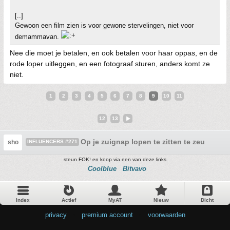
[..]
Gewoon een film zien is voor gewone stervelingen, niet voor
demammavan.
Nee die moet je betalen, en ook betalen voor haar oppas, en de
rode loper uitleggen, en een fotograaf sturen, anders komt ze
niet.
1
2
3
4
5
6
7
8
9
10
11
12
13
Op je zuignap lopen te zitten te zeuren
sho
INFLUENCERS #271
steun FOK! en koop via een van deze links
Coolblue
Bitvavo
Index
Actief
MyAT
Nieuw
Dicht
privacy
•
premium account
•
voorwaarden