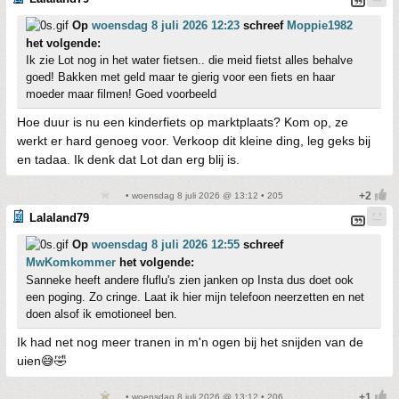
Op
woensdag 8 juli 2026 12:23
schreef
Moppie1982
het volgende:
Ik zie Lot nog in het water fietsen.. die meid fietst alles behalve
goed! Bakken met geld maar te gierig voor een fiets en haar
moeder maar filmen! Goed voorbeeld
Hoe duur is nu een kinderfiets op marktplaats? Kom op, ze
werkt er hard genoeg voor. Verkoop dit kleine ding, leg geks bij
en tadaa. Ik denk dat Lot dan erg blij is.
• woensdag 8 juli 2026 @ 13:12 • 205
Lalaland79
Op
woensdag 8 juli 2026 12:55
schreef
MwKomkommer
het volgende:
Sanneke heeft andere fluflu's zien janken op Insta dus doet ook
een poging. Zo cringe. Laat ik hier mijn telefoon neerzetten en net
doen alsof ik emotioneel ben.
Ik had net nog meer tranen in m'n ogen bij het snijden van de
uien😅🤣
• woensdag 8 juli 2026 @ 13:12 • 206