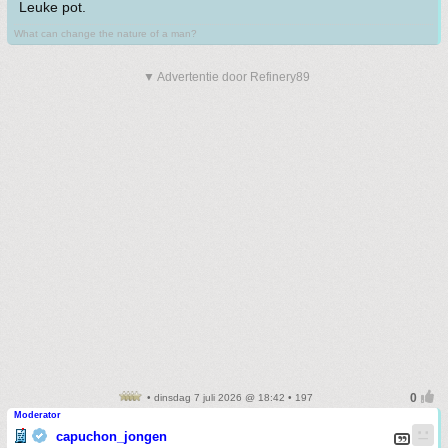
Leuke pot.
What can change the nature of a man?
▼ Advertentie door Refinery89
• dinsdag 7 juli 2026 @ 18:42 • 197
Moderator
capuchon_jongen