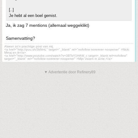
[..]
Je hebt al een boel gemist.
Ja, ik zag 7 mentions (allemaal weggeklikt)
Samenvatting?
Alweer zo'n prachtige post van mij.
<a href="http://puu.sh/3kNmL" target="_blank" rel="nofollow norererer noopener" >Nicki
Minaj en ik</a>
<a href="http://www.youtube.com/watch?v=3BTsY1HAW_c target=_blank rel=nofollow"
target="_blank" rel="nofollow norererer noopener" >Mijn vissen in actie.</a>
▼ Advertentie door Refinery89