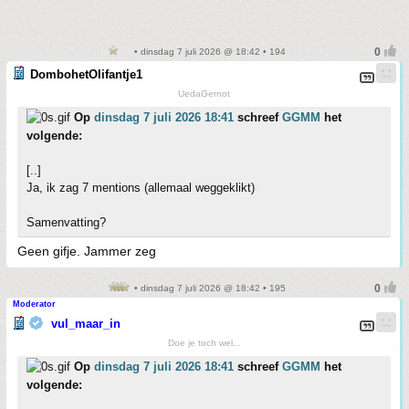
• dinsdag 7 juli 2026 @ 18:42 • 194
DombohetOlifantje1
UedaGernot
Op
dinsdag 7 juli 2026 18:41
schreef
GGMM
het
volgende:
[..]
Ja, ik zag 7 mentions (allemaal weggeklikt)
Samenvatting?
Geen gifje. Jammer zeg
• dinsdag 7 juli 2026 @ 18:42 • 195
Moderator
vul_maar_in
Doe je toch wel...
Op
dinsdag 7 juli 2026 18:41
schreef
GGMM
het
volgende: