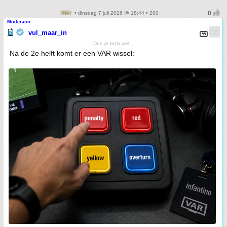
• dinsdag 7 juli 2026 @ 18:44 • 200
Moderator
vul_maar_in
Doe je toch wel...
Na de 2e helft komt er een VAR wissel: