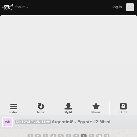
forum
log in
Index
Actief
MyAT
Nieuw
Dicht
Argentinië - Egypte #2 Missi
wk
DINSDAG 7 JULI 18:00
1
2
3
4
5
6
7
8
9
10
11