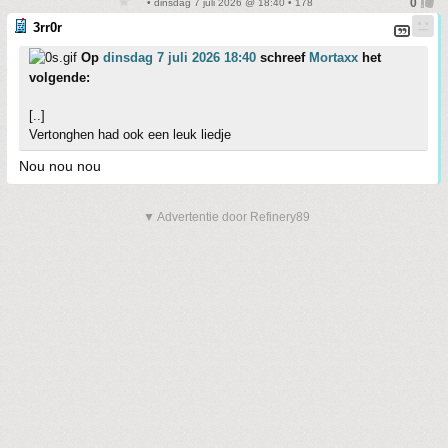
• dinsdag 7 juli 2026 @ 18:40 • 178
3rr0r
Op
dinsdag 7 juli 2026 18:40
schreef
Mortaxx
het
volgende:
[..]
Vertonghen had ook een leuk liedje
Nou nou nou
▼ Advertentie door Refinery89