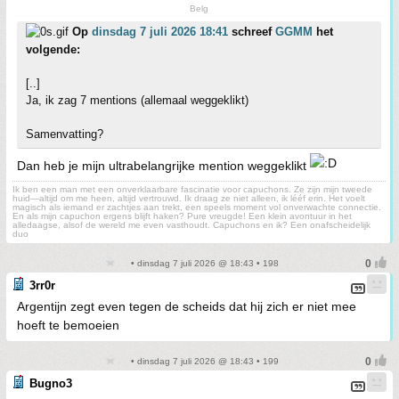
Belg
Op
dinsdag 7 juli 2026 18:41
schreef
GGMM
het
volgende:
[..]
Ja, ik zag 7 mentions (allemaal weggeklikt)
Samenvatting?
Dan heb je mijn ultrabelangrijke mention weggeklikt
Ik ben een man met een onverklaarbare fascinatie voor capuchons. Ze zijn mijn tweede
huid—altijd om me heen, altijd vertrouwd. Ik draag ze niet alleen, ik lééf erin. Het voelt
magisch als iemand er zachtjes aan trekt, een speels moment vol onverwachte connectie.
En als mijn capuchon ergens blijft haken? Pure vreugde! Een klein avontuur in het
alledaagse, alsof de wereld me even vasthoudt. Capuchons en ik? Een onafscheidelijk
duo
• dinsdag 7 juli 2026 @ 18:43 • 198
3rr0r
Argentijn zegt even tegen de scheids dat hij zich er niet mee
hoeft te bemoeien
• dinsdag 7 juli 2026 @ 18:43 • 199
Bugno3