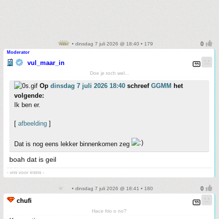
• dinsdag 7 juli 2026 @ 18:40 • 179
Moderator
vul_maar_in
Doe je toch wel...
Op
dinsdag 7 juli 2026 18:40
schreef
GGMM
het
volgende:
Ik ben er.
[
afbeelding
]
Dat is nog eens lekker binnenkomen zeg
boah dat is geil
- vmi voor intimi -
• dinsdag 7 juli 2026 @ 18:41 • 180
chufi
Hace frio o no?