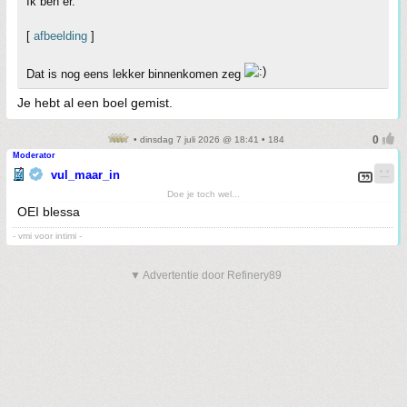
Ik ben er.
[
afbeelding
]
Dat is nog eens lekker binnenkomen zeg
Je hebt al een boel gemist.
• dinsdag 7 juli 2026 @ 18:41 • 184
Moderator
vul_maar_in
Doe je toch wel...
OEI blessa
- vmi voor intimi -
▼ Advertentie door Refinery89