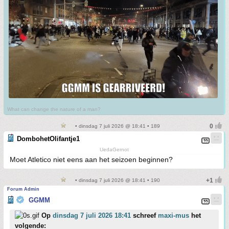
What can change the nature of a man?
• dinsdag 7 juli 2026 @ 18:41 • 189
DombohetOlifantje1
UedaGernot
Moet Atletico niet eens aan het seizoen beginnen?
• dinsdag 7 juli 2026 @ 18:41 • 190
Forum Admin
GGMM
Op
dinsdag 7 juli 2026 18:41
schreef
maxi-mus
het
volgende: