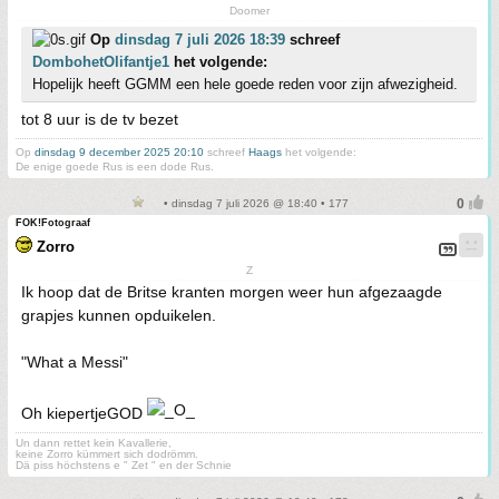
Doomer
Op
dinsdag 7 juli 2026 18:39
schreef
DombohetOlifantje1
het volgende:
Hopelijk heeft GGMM een hele goede reden voor zijn afwezigheid.
tot 8 uur is de tv bezet
Op
dinsdag 9 december 2025 20:10
schreef
Haags
het volgende:
De enige goede Rus is een dode Rus.
• dinsdag 7 juli 2026 @ 18:40 • 177
FOK!Fotograaf
Zorro
Z
Ik hoop dat de Britse kranten morgen weer hun afgezaagde
grapjes kunnen opduikelen.
"What a Messi"
Oh kiepertjeGOD
Un dann rettet kein Kavallerie,
keine Zorro kümmert sich dodrömm.
Dä piss höchstens e " Zet " en der Schnie