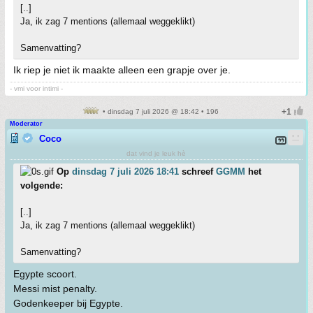
[..]
Ja, ik zag 7 mentions (allemaal weggeklikt)
Samenvatting?
Ik riep je niet ik maakte alleen een grapje over je.
- vmi voor intimi -
• dinsdag 7 juli 2026 @ 18:42 • 196
Moderator
Coco
dat vind je leuk hè
Op
dinsdag 7 juli 2026 18:41
schreef
GGMM
het
volgende:
[..]
Ja, ik zag 7 mentions (allemaal weggeklikt)
Samenvatting?
Egypte scoort.
Messi mist penalty.
Godenkeeper bij Egypte.