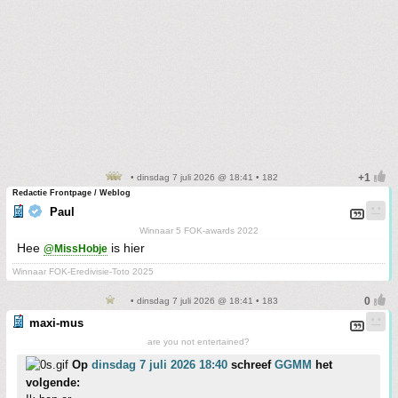
• dinsdag 7 juli 2026 @ 18:41 • 182
Redactie Frontpage / Weblog
Paul
Winnaar 5 FOK-awards 2022
Hee
is hier
@MissHobje
Winnaar FOK-Eredivisie-Toto 2025
• dinsdag 7 juli 2026 @ 18:41 • 183
maxi-mus
are you not entertained?
Op
dinsdag 7 juli 2026 18:40
schreef
GGMM
het
volgende: