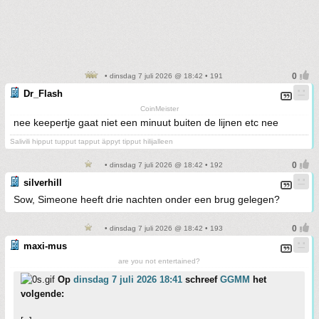
• dinsdag 7 juli 2026 @ 18:42 • 191
Dr_Flash
CoinMeister
nee keepertje gaat niet een minuut buiten de lijnen etc nee
Salivili hipput tupput tapput äppyt tipput hilijalleen
• dinsdag 7 juli 2026 @ 18:42 • 192
silverhill
Sow, Simeone heeft drie nachten onder een brug gelegen?
• dinsdag 7 juli 2026 @ 18:42 • 193
maxi-mus
are you not entertained?
Op
dinsdag 7 juli 2026 18:41
schreef
GGMM
het
volgende: