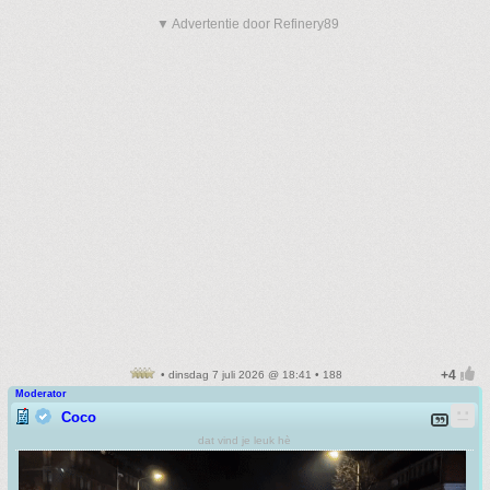
▼ Advertentie door Refinery89
• dinsdag 7 juli 2026 @ 18:41 • 188
Moderator
Coco
dat vind je leuk hè