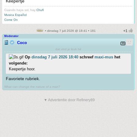
Keepertje
Cuando haya sol, hay
Chufi
Musica Español
Come On
• dinsdag 7 juli 2026 @ 18:41 • 181
Moderator
Coco
dat vind je leuk hè
Op
dinsdag 7 juli 2026 18:40
schreef
maxi-mus
het
volgende:
Keepertje hoor.
Favoriete rubriek.
What can change the nature of a man?
▼ Advertentie door Refinery89