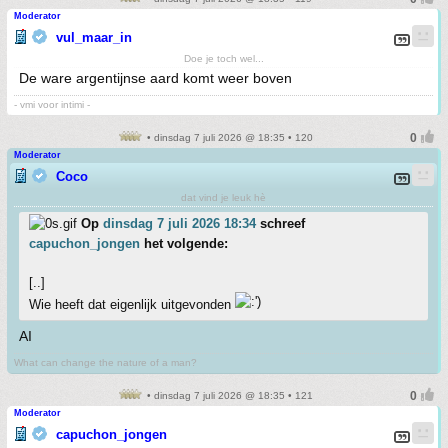
Moderator
vul_maar_in
Doe je toch wel...
De ware argentijnse aard komt weer boven
- vmi voor intimi -
• dinsdag 7 juli 2026 @ 18:35 • 120
Moderator
Coco
dat vind je leuk hè
Op
dinsdag 7 juli 2026 18:34
schreef
capuchon_jongen
het volgende:
[..]
Wie heeft dat eigenlijk uitgevonden
AI
What can change the nature of a man?
• dinsdag 7 juli 2026 @ 18:35 • 121
Moderator
capuchon_jongen