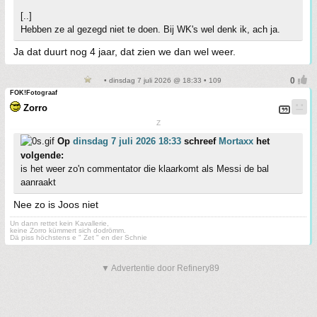
[..]
Hebben ze al gezegd niet te doen. Bij WK's wel denk ik, ach ja.
Ja dat duurt nog 4 jaar, dat zien we dan wel weer.
• dinsdag 7 juli 2026 @ 18:33 • 109
FOK!Fotograaf
Zorro
Z
Op
dinsdag 7 juli 2026 18:33
schreef
Mortaxx
het
volgende:
is het weer zo'n commentator die klaarkomt als Messi de bal
aanraakt
Nee zo is Joos niet
Un dann rettet kein Kavallerie,
keine Zorro kümmert sich dodrömm.
Dä piss höchstens e " Zet " en der Schnie
▼ Advertentie door Refinery89