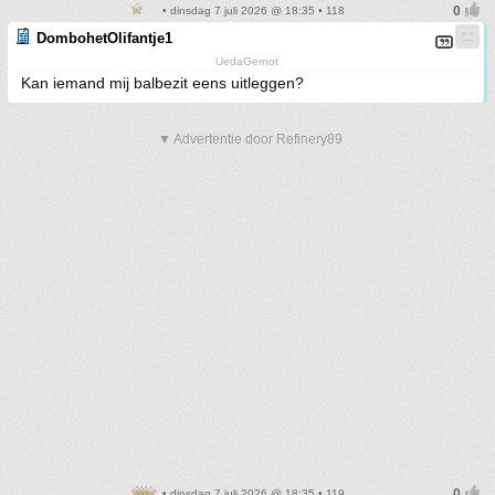
• dinsdag 7 juli 2026 @ 18:35 • 118
DombohetOlifantje1
UedaGernot
Kan iemand mij balbezit eens uitleggen?
▼ Advertentie door Refinery89
• dinsdag 7 juli 2026 @ 18:35 • 119