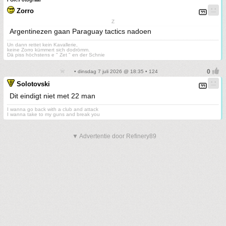
FOK!Fotograaf
Zorro
Z
Argentinezen gaan Paraguay tactics nadoen
Un dann rettet kein Kavallerie,
keine Zorro kümmert sich dodrömm.
Dä piss höchstens e " Zet " en der Schnie
• dinsdag 7 juli 2026 @ 18:35 • 124
Solotovski
Dit eindigt niet met 22 man
I wanna go back with a club and attack
I wanna take to my guns and break you
▼ Advertentie door Refinery89