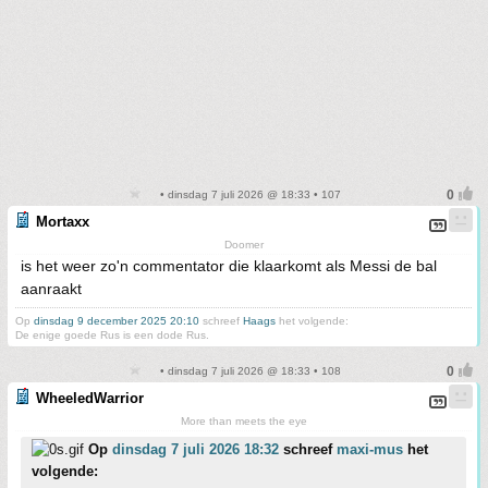
• dinsdag 7 juli 2026 @ 18:33 • 107
Mortaxx
Doomer
is het weer zo'n commentator die klaarkomt als Messi de bal
aanraakt
Op
dinsdag 9 december 2025 20:10
schreef
Haags
het volgende:
De enige goede Rus is een dode Rus.
• dinsdag 7 juli 2026 @ 18:33 • 108
WheeledWarrior
More than meets the eye
Op
dinsdag 7 juli 2026 18:32
schreef
maxi-mus
het
volgende: