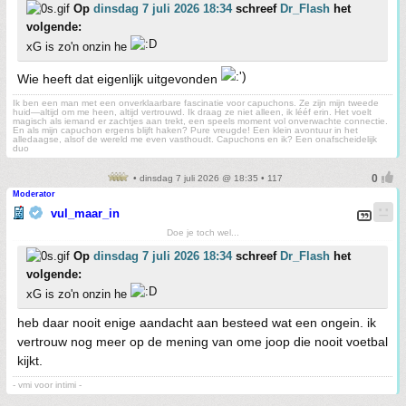
Op
dinsdag 7 juli 2026 18:34
schreef
Dr_Flash
het
volgende:
xG is zo'n onzin he
Wie heeft dat eigenlijk uitgevonden
Ik ben een man met een onverklaarbare fascinatie voor capuchons. Ze zijn mijn tweede
huid—altijd om me heen, altijd vertrouwd. Ik draag ze niet alleen, ik lééf erin. Het voelt
magisch als iemand er zachtjes aan trekt, een speels moment vol onverwachte connectie.
En als mijn capuchon ergens blijft haken? Pure vreugde! Een klein avontuur in het
alledaagse, alsof de wereld me even vasthoudt. Capuchons en ik? Een onafscheidelijk
duo
• dinsdag 7 juli 2026 @ 18:35 • 117
Moderator
vul_maar_in
Doe je toch wel...
Op
dinsdag 7 juli 2026 18:34
schreef
Dr_Flash
het
volgende:
xG is zo'n onzin he
heb daar nooit enige aandacht aan besteed wat een ongein. ik
vertrouw nog meer op de mening van ome joop die nooit voetbal
kijkt.
- vmi voor intimi -