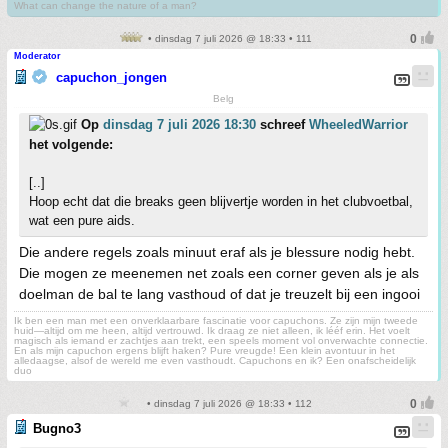
What can change the nature of a man?
• dinsdag 7 juli 2026 @ 18:33 • 111
Moderator
capuchon_jongen
Belg
Op
dinsdag 7 juli 2026 18:30
schreef
WheeledWarrior
het volgende:
[..]
Hoop echt dat die breaks geen blijvertje worden in het clubvoetbal,
wat een pure aids.
Die andere regels zoals minuut eraf als je blessure nodig hebt.
Die mogen ze meenemen net zoals een corner geven als je als
doelman de bal te lang vasthoud of dat je treuzelt bij een ingooi
Ik ben een man met een onverklaarbare fascinatie voor capuchons. Ze zijn mijn tweede
huid—altijd om me heen, altijd vertrouwd. Ik draag ze niet alleen, ik lééf erin. Het voelt
magisch als iemand er zachtjes aan trekt, een speels moment vol onverwachte connectie.
En als mijn capuchon ergens blijft haken? Pure vreugde! Een klein avontuur in het
alledaagse, alsof de wereld me even vasthoudt. Capuchons en ik? Een onafscheidelijk
duo
• dinsdag 7 juli 2026 @ 18:33 • 112
Bugno3