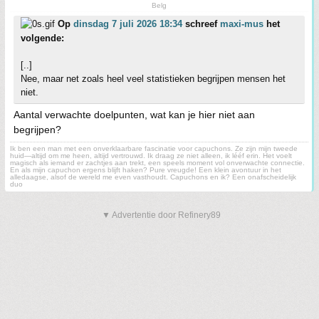
Belg
Op
dinsdag 7 juli 2026 18:34
schreef
maxi-mus
het
volgende:
[..]
Nee, maar net zoals heel veel statistieken begrijpen mensen het
niet.
Aantal verwachte doelpunten, wat kan je hier niet aan
begrijpen?
Ik ben een man met een onverklaarbare fascinatie voor capuchons. Ze zijn mijn tweede
huid—altijd om me heen, altijd vertrouwd. Ik draag ze niet alleen, ik lééf erin. Het voelt
magisch als iemand er zachtjes aan trekt, een speels moment vol onverwachte connectie.
En als mijn capuchon ergens blijft haken? Pure vreugde! Een klein avontuur in het
alledaagse, alsof de wereld me even vasthoudt. Capuchons en ik? Een onafscheidelijk
duo
▼ Advertentie door Refinery89