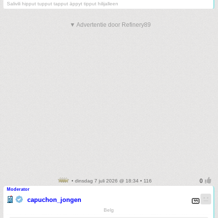
Salivili hipput tupput tapput äppyt tipput hilijalleen
▼ Advertentie door Refinery89
• dinsdag 7 juli 2026 @ 18:34 • 116
Moderator
capuchon_jongen
Belg