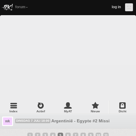
forum
log in
Index
Actief
MyAT
Nieuw
Dicht
Argentinië - Egypte #2 Missi
wk
DINSDAG 7 JULI 18:00
1
2
3
4
5
6
7
8
9
10
11