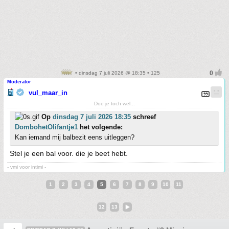
• dinsdag 7 juli 2026 @ 18:35 • 125
Moderator
vul_maar_in
Doe je toch wel...
Op
dinsdag 7 juli 2026 18:35
schreef
DombohetOlifantje1
het volgende:
Kan iemand mij balbezit eens uitleggen?
Stel je een bal voor. die je beet hebt.
- vmi voor intimi -
1
2
3
4
5
6
7
8
9
10
11
12
13