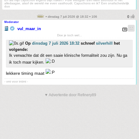
En als mijn capuchon ergens blijft haken? Pure vreugde! Een klein avontuur in het
alledaagse, alsof de wereld me even vasthoudt. Capuchons en ik? Een onafscheidelijk
duo
• dinsdag 7 juli 2026 @ 18:32 • 106
Moderator
vul_maar_in
Doe je toch wel...
Op
dinsdag 7 juli 2026 18:32
schreef
silverhill
het
volgende:
Ik verwachte dat dit een saaie klinische formaliteit zou zijn. Nu ga
ik toch maar kijken.
lekkere timing maat
- vmi voor intimi -
▼ Advertentie door Refinery89