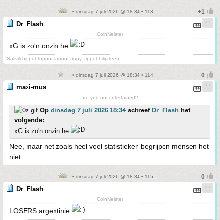
• dinsdag 7 juli 2026 @ 18:34 • 113
Dr_Flash
CoinMeister
xG is zo'n onzin he
Salivili hipput tupput tapput äppyt tipput hilijalleen
• dinsdag 7 juli 2026 @ 18:34 • 114
maxi-mus
are you not entertained?
Op
dinsdag 7 juli 2026 18:34
schreef
Dr_Flash
het
volgende:
xG is zo'n onzin he
Nee, maar net zoals heel veel statistieken begrijpen mensen het
niet.
• dinsdag 7 juli 2026 @ 18:34 • 115
Dr_Flash
CoinMeister
LOSERS argentinie