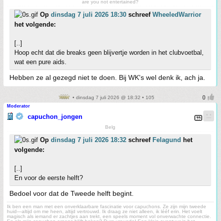
are you not entertained?
Op
dinsdag 7 juli 2026 18:30
schreef
WheeledWarrior
het volgende:
[..]
Hoop echt dat die breaks geen blijvertje worden in het clubvoetbal,
wat een pure aids.
Hebben ze al gezegd niet te doen. Bij WK's wel denk ik, ach ja.
• dinsdag 7 juli 2026 @ 18:32 • 105
Moderator
capuchon_jongen
Belg
Op
dinsdag 7 juli 2026 18:32
schreef
Felagund
het
volgende:
[..]
En voor de eerste helft?
Bedoel voor dat de Tweede helft begint.
Ik ben een man met een onverklaarbare fascinatie voor capuchons. Ze zijn mijn tweede
huid—altijd om me heen, altijd vertrouwd. Ik draag ze niet alleen, ik lééf erin. Het voelt
magisch als iemand er zachtjes aan trekt, een speels moment vol onverwachte connectie.