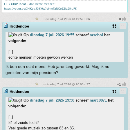
LIF / CIDP. Kent u dat, beste mensen?
https://youtu.be/X4KoaJ0jK6w?si=mTaNCeZ2ia5ihuFK
• dinsdag 7 juli 2026 @ 19:59 • 36
Hiddendoe
Op
dinsdag 7 juli 2026 19:55
schreef
mschol
het
volgende:
[..]
echte mensen moeten gewoon werken
Ik ben een echt mens. Heb jarenlang gewerkt. Mag ik nu
genieten van mijn pensioen?
• dinsdag 7 juli 2026 @ 20:00 • 37
Hiddendoe
Op
dinsdag 7 juli 2026 19:58
schreef
marc0871
het
volgende:
[..]
84 of zoiets toch?
Veel goede muziek zo tussen 83 en 85.