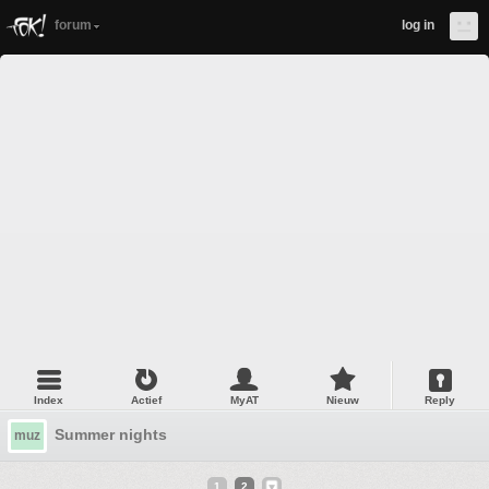
forum
log in
Index
Actief
MyAT
Nieuw
Reply
Summer nights
muz
1
2