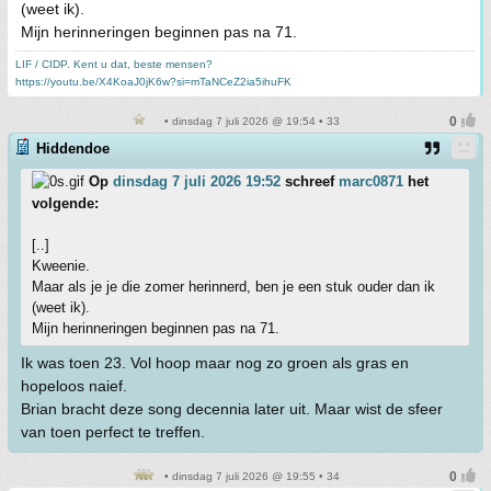
(weet ik).
Mijn herinneringen beginnen pas na 71.
LIF / CIDP. Kent u dat, beste mensen?
https://youtu.be/X4KoaJ0jK6w?si=mTaNCeZ2ia5ihuFK
• dinsdag 7 juli 2026 @ 19:54 • 33
Hiddendoe
Op
dinsdag 7 juli 2026 19:52
schreef
marc0871
het
volgende:
[..]
Kweenie.
Maar als je je die zomer herinnerd, ben je een stuk ouder dan ik
(weet ik).
Mijn herinneringen beginnen pas na 71.
Ik was toen 23. Vol hoop maar nog zo groen als gras en
hopeloos naief.
Brian bracht deze song decennia later uit. Maar wist de sfeer
van toen perfect te treffen.
• dinsdag 7 juli 2026 @ 19:55 • 34