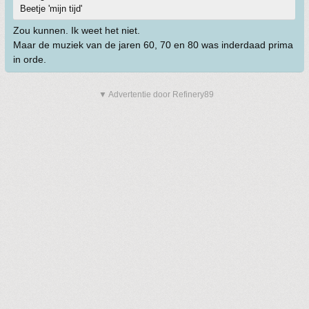
Beetje 'mijn tijd'
Zou kunnen. Ik weet het niet.
Maar de muziek van de jaren 60, 70 en 80 was inderdaad prima
in orde.
▼ Advertentie door Refinery89