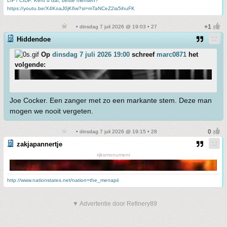
LIF / CIDP. Kent u dat, beste mensen?
https://youtu.be/X4KoaJ0jK6w?si=mTaNCeZ2ia5ihuFK
• dinsdag 7 juli 2026 @ 19:03 • 27
Hiddendoe
Op
dinsdag 7 juli 2026 19:00
schreef
marc0871
het
volgende:
Joe Cocker. Een zanger met zo een markante stem. Deze man
mogen we nooit vergeten.
• dinsdag 7 juli 2026 @ 19:15 • 28
zakjapannertje
rijksmonument
http://www.nationstates.net/nation=the_menapii
▼ Advertentie door Refinery89