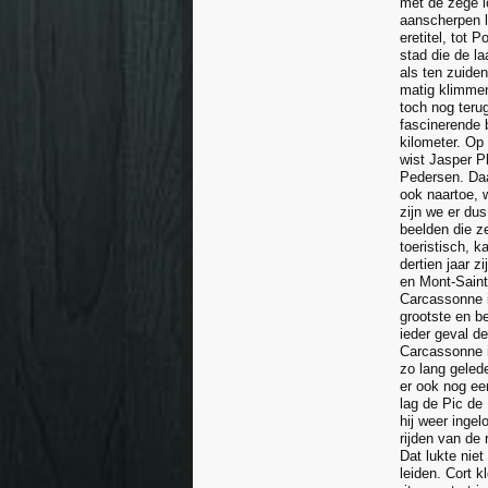
met de zege lo
aanscherpen lu
eretitel, tot 
stad die de l
als ten zuide
matig klimmen
toch nog teru
fascinerende b
kilometer. Op
wist Jasper Ph
Pedersen. Daa
ook naartoe, 
zijn we er du
beelden die ze
toeristisch, k
dertien jaar z
en Mont-Saint
Carcassonne is
grootste en b
ieder geval d
Carcassonne i
zo lang geled
er ook nog ee
lag de Pic de
hij weer inge
rijden van de
Dat lukte nie
leiden. Cort k