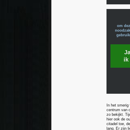
om dez
noodzake
gebruik
J
ik
In het smerig
centrum van d
zo bekijkt. T
hier ook de ou
citadel toe, d
lang. Er zijn 