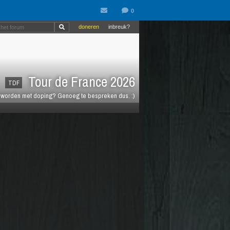
doneren
inbreuk?
Tour de France 2026
TDF
t worden met doping? Genoeg te bespreken dus. :)