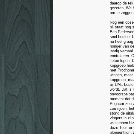
daarop de tek
gezeten. We h
om te zeggen 
Nog een obser
hij staat nog
Een Pedersen 
snel besloot 
nu heel graag
honger van de
lastig verhaal
controleren. 
lieten lopen. 
kopgroep hiel
met Prodhomme
winnen, maar 
kopgroep, maa
bij UAE beslo
wordt. Dat is 
onvoorspelbaar
moment dat de
Pogacar zou w
zou rijden, h
stond de uits
vingers in zij
wielrennen biz
deze Tour, er
ploegentijdri