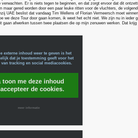
te verwachten. Er is niets tegen te beginnen, en dat zorgt ervoor dat dit ontz
en maar gered worden door een paar leuke ritten voor de vluchters, de volgende
nzij UAE beslist dat vandaag Tim Wellens of Florian Vermeersch moet winnen, 
oe we deze Tour door gaan komen, ik weet het echt niet. We zijn nu in ieder gev
it gaan afwerken tussen twee plaatsen die op mijn zenuwen werken. Dat krijg je
e externe inhoud weer te geven is het
lijk dat je toestemming geeft voor het
 van tracking en social mediacookies.
a toon me deze inhoud
 accepteer de cookies.
meer informatie