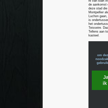
rit van start 
de aankomst e
deze stad die 
Montpellier a
Luchon gaan, 
is ondertusse
het ondertuss
Teisseire. Da
Tellens aan t
kasteel.
om dez
noodzake
gebruik
J
ik