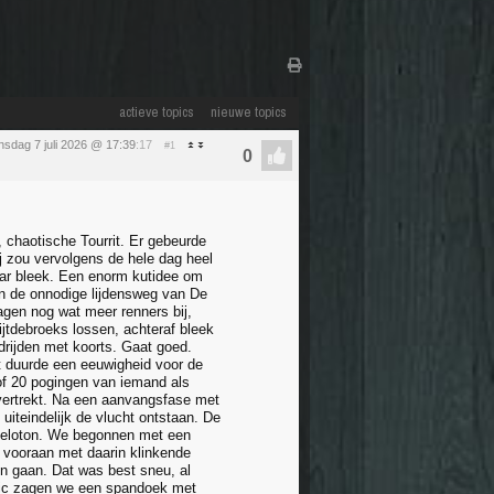
actieve topics
nieuwe topics
nsdag 7 juli 2026 @ 17:39
:17
#1
 chaotische Tourrit. Er gebeurde
j zou vervolgens de hele dag heel
baar bleek. Een enorm kutidee om
ten de onnodige lijdensweg van De
lagen nog wat meer renners bij,
jtdebroeks lossen, achteraf bleek
ndrijden met koorts. Gaat goed.
t duurde een eeuwigheid voor de
of 20 pogingen van iemand als
t vertrekt. Na een aanvangsfase met
uiteindelijk de vlucht ontstaan. De
t peloton. We begonnen met een
p vooraan met daarin klinkende
en gaan. Dat was best sneu, al
n Vic zagen we een spandoek met