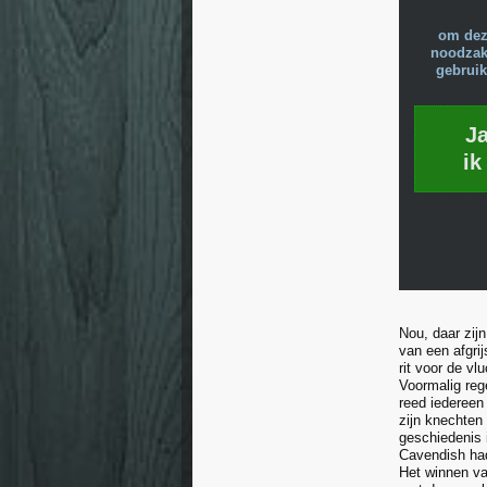
om dez
noodzake
gebruik
J
ik
Nou, daar zijn
van een afgrij
rit voor de v
Voormalig rege
reed iedereen
zijn knechten
geschiedenis 
Cavendish had
Het winnen va