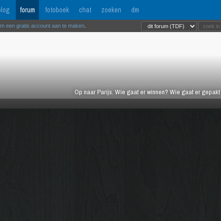
log
forum
fotoboek
chat
zoeken
dm
om een gratis account aan te maken
.
Op naar Parijs. Wie gaat er winnen? Wie gaat er gepak