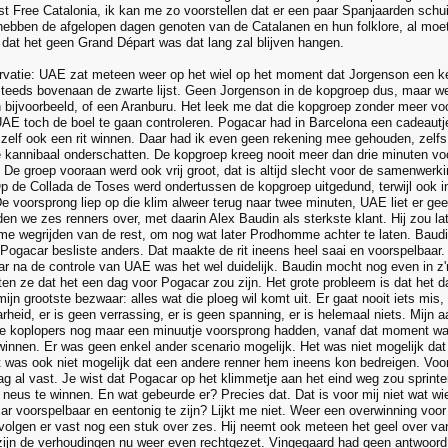
st Free Catalonia, ik kan me zo voorstellen dat er een paar Spanjaarden sc
ebben de afgelopen dagen genoten van de Catalanen en hun folklore, al moete
dat het geen Grand Départ was dat lang zal blijven hangen.
vatie: UAE zat meteen weer op het wiel op het moment dat Jorgenson een ke
 steeds bovenaan de zwarte lijst. Geen Jorgenson in de kopgroep dus, maar 
bijvoorbeeld, of een Aranburu. Het leek me dat die kopgroep zonder meer vo
UAE toch de boel te gaan controleren. Pogacar had in Barcelona een cadeautje 
 zelf ook een rit winnen. Daar had ik even geen rekening mee gehouden, zelfs
 kannibaal onderschatten. De kopgroep kreeg nooit meer dan drie minuten vo
. De groep vooraan werd ook vrij groot, dat is altijd slecht voor de samenwer
Op de Collada de Toses werd ondertussen de kopgroep uitgedund, terwijl ook i
De voorsprong liep op die klim alweer terug naar twee minuten, UAE liet er ge
den we zes renners over, met daarin Alex Baudin als sterkste klant. Hij zou l
 wegrijden van de rest, om nog wat later Prodhomme achter te laten. Baudi
Pogacar besliste anders. Dat maakte de rit ineens heel saai en voorspelbaar
r na de controle van UAE was het wel duidelijk. Baudin mocht nog even in 
ten ze dat het een dag voor Pogacar zou zijn. Het grote probleem is dat het 
mijn grootste bezwaar: alles wat die ploeg wil komt uit. Er gaat nooit iets mis
heid, er is geen verrassing, er is geen spanning, er is helemaal niets. Mijn 
 koplopers nog maar een minuutje voorsprong hadden, vanaf dat moment was h
innen. Er was geen enkel ander scenario mogelijk. Het was niet mogelijk dat 
et was ook niet mogelijk dat een andere renner hem ineens kon bedreigen. Vo
lag al vast. Je wist dat Pogacar op het klimmetje aan het eind weg zou sprint
n neus te winnen. En wat gebeurde er? Precies dat. Dat is voor mij niet wat wie
ar voorspelbaar en eentonig te zijn? Lijkt me niet. Weer een overwinning voor 
 volgen er vast nog een stuk over zes. Hij neemt ook meteen het geel over va
t zijn de verhoudingen nu weer even rechtgezet. Vingegaard had geen antwoord 