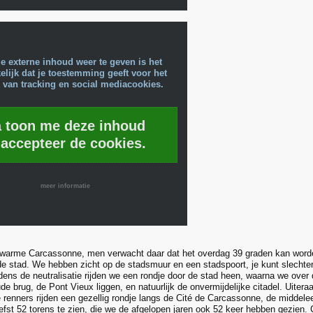
e externe inhoud weer te geven is het
lijk dat je toestemming geeft voor het
 van tracking en social mediacookies.
a toon me deze inhoud
 accepteer de cookies.
meer informatie
 warme Carcassonne, men verwacht daar dat het overdag 39 graden kan worde
e stad. We hebben zicht op de stadsmuur en een stadspoort, je kunt slechtere 
ijdens de neutralisatie rijden we een rondje door de stad heen, waarna we over
de brug, de Pont Vieux liggen, en natuurlijk de onvermijdelijke citadel. Uiter
e renners rijden een gezellig rondje langs de Cité de Carcassonne, de middele
liefst 52 torens te zien, die we de afgelopen jaren ook 52 keer hebben gezien.