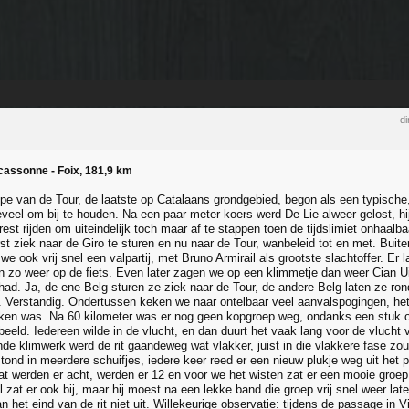
di
cassonne - Foix, 181,9 km
pe van de Tour, de laatste op Catalaans grondgebied, begon als een typische,
eveel om bij te houden. Na een paar meter koers werd De Lie alweer gelost, hi
rest rijden om uiteindelijk toch maar af te stappen toen de tijdslimiet onhaal
rst ziek naar de Giro te sturen en nu naar de Tour, wanbeleid tot en met. Bui
e ook vrij snel een valpartij, met Bruno Armirail als grootste slachtoffer. Er 
n zo weer op de fiets. Even later zagen we op een klimmetje dan weer Cian Ui
 had. Ja, de ene Belg sturen ze ziek naar de Tour, de andere Belg laten ze ro
. Verstandig. Ondertussen keken we naar ontelbaar veel aanvalspogingen, he
kken was. Na 60 kilometer was er nog geen kopgroep weg, ondanks een stuk 
rbeeld. Iedereen wilde in de vlucht, en dan duurt het vaak lang voor de vluch
de klimwerk werd de rit gaandeweg wat vlakker, juist in die vlakkere fase zou 
tond in meerdere schuifjes, iedere keer reed er een nieuw plukje weg uit he
dat werden er acht, werden er 12 en voor we het wisten zat er een mooie groe
 zat er ook bij, maar hij moest na een lekke band die groep vrij snel weer lat
n het eind van de rit niet uit. Willekeurige observatie: tijdens de passage i