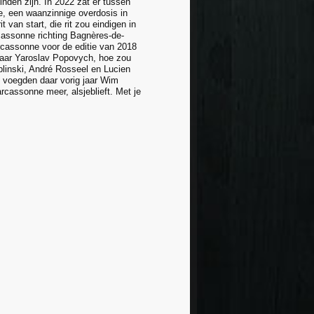
vinden zijn. In 2022 zat er tussen
e, een waanzinnige overdosis in
 van start, die rit zou eindigen in
cassonne richting Bagnères-de-
arcassonne voor de editie van 2018
naar Yaroslav Popovych, hoe zou
linski, André Rosseel en Lucien
e voegden daar vorig jaar Wim
rcassonne meer, alsjeblieft. Met je