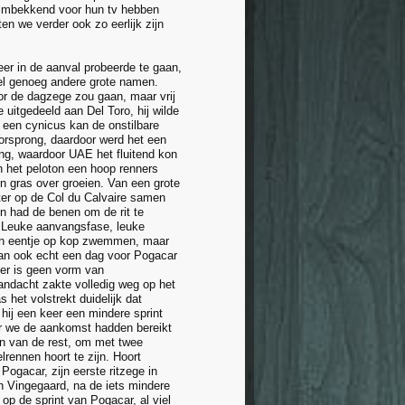
huimbekkend voor hun tv hebben
n we verder ook zo eerlijk zijn
er in de aanval probeerde te gaan,
wel genoeg andere grote namen.
or de dagzege zou gaan, maar vrij
uitgedeeld aan Del Toro, hij wilde
 een cynicus kan de onstilbare
orsprong, daardoor werd het een
king, waardoor UAE het fluitend kon
n het peloton een hoop renners
en gras over groeien. Van een grote
ater op de Col du Calvaire samen
n had de benen om de rit te
. Leuke aanvangsfase, leuke
z'n eentje op kop zwemmen, maar
dan ook echt een dag voor Pogacar
, er is geen vorm van
aandacht zakte volledig weg op het
et volstrekt duidelijk dat
hij een keer een mindere sprint
or we de aankomst hadden bereikt
en van de rest, om met twee
lrennen hoort te zijn. Hoort
Pogacar, zijn eerste ritzege in
n Vingegaard, na de iets mindere
op de sprint van Pogacar, al viel