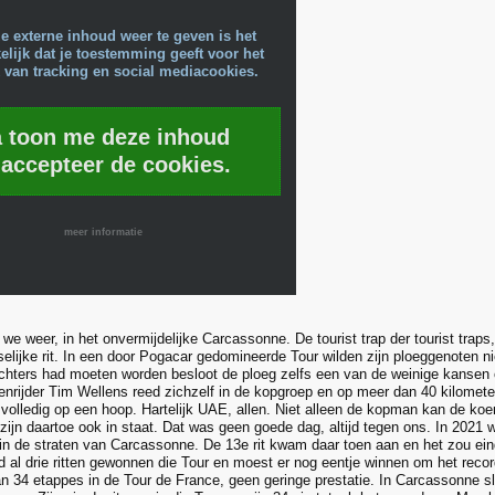
e externe inhoud weer te geven is het
lijk dat je toestemming geeft voor het
 van tracking en social mediacookies.
a toon me deze inhoud
 accepteer de cookies.
meer informatie
 we weer, in het onvermijdelijke Carcassonne. De tourist trap der tourist traps
selijke rit. In een door Pogacar gedomineerde Tour wilden zijn ploeggenoten ni
luchters had moeten worden besloot de ploeg zelfs een van de weinige kansen
nrijder Tim Wellens reed zichzelf in de kopgroep en op meer dan 40 kilometer 
 volledig op een hoop. Hartelijk UAE, allen. Niet alleen de kopman kan de ko
 zijn daartoe ook in staat. Dat was geen goede dag, altijd tegen ons. In 2021
in de straten van Carcassonne. De 13e rit kwam daar toen aan en het zou ei
 al drie ritten gewonnen die Tour en moest er nog eentje winnen om het rec
n 34 etappes in de Tour de France, geen geringe prestatie. In Carcassonne sla