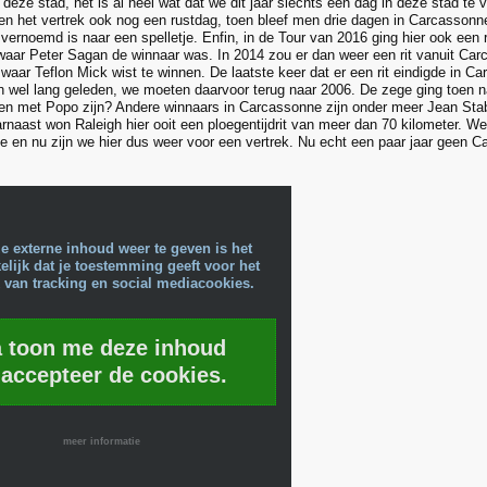
in deze stad, het is al heel wat dat we dit jaar slechts één dag in deze stad te 
n het vertrek ook nog een rustdag, toen bleef men drie dagen in Carcassonn
vernoemd is naar een spelletje. Enfin, in de Tour van 2016 ging hier ook een rit
lwaar Peter Sagan de winnaar was. In 2014 zou er dan weer een rit vanuit Car
waar Teflon Mick wist te winnen. De laatste keer dat er een rit eindigde in C
n wel lang geleden, we moeten daarvoor terug naar 2006. De zege ging toen 
en met Popo zijn? Andere winnaars in Carcassonne zijn onder meer Jean Stab
arnaast won Raleigh hier ooit een ploegentijdrit van meer dan 70 kilometer. W
oe en nu zijn we hier dus weer voor een vertrek. Nu echt een paar jaar geen Ca
e externe inhoud weer te geven is het
lijk dat je toestemming geeft voor het
 van tracking en social mediacookies.
a toon me deze inhoud
 accepteer de cookies.
meer informatie