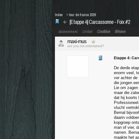
Index
»
tour de france 2026
[Etappe 4] Carcassonne - Foix #2
abonnement
Unibet
Coolblue
Bitvavo
maxi-mus
are you not entertained?
Etappe 4: Car
De derde etap
enorm veel, t
ver achter de 
die jongen ee
Lie om zagen w
maar die zate
dat hij koorts
Professioneel
vlucht vertro
Bernal bijvoo
daarin voldoen
kopgroep onts
man of vier, 
namen. Bernal
maakte het aa