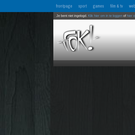
frontpage
sport
games
film & tv
web
Je bent niet ingelogd.
Klik hier om in te loggen
of
hier 