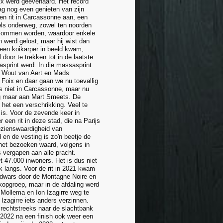
ckx werd geëvenaard. Het record
mag nog even genieten van zijn
een rit in Carcassonne aan, een
vels onderweg, zowel ten noorden
eklommen worden, waardoor enkele
werd gelost, maar hij wist dan
 een koikarper in beeld kwam,
door te trekken tot in de laatste
sprint werd. In die massasprint
pte Wout van Aert en Mads
 Foix en daar gaan we nu toevallig
es niet in Carcassonne, maar nu
aag maar aan Mart Smeets. De
 het een verschrikking. Veel te
n is. Voor de zevende keer in
 een rit in deze stad, die na Parijs
bezienswaardigheid van
 en de vesting is zo'n beetje de
het bezoeken waard, volgens in
s vergapen aan alle pracht.
 47.000 inwoners. Het is dus niet
k langs. Voor de rit in 2021 kwam
e dwars door de Montagne Noire en
kopgroep, maar in de afdaling werd
 Mollema en Ion Izagirre weg te
Izagirre iets anders verzinnen.
 rechtstreeks naar de slachtbank
in 2022 na een finish ook weer een