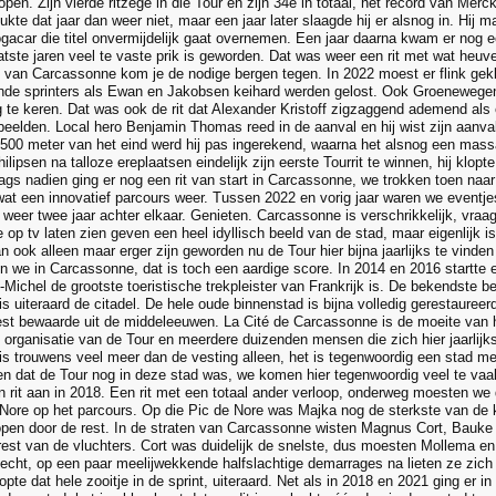
pen. Zijn vierde ritzege in die Tour en zijn 34e in totaal, het record van Mer
kte dat jaar dan weer niet, maar een jaar later slaagde hij er alsnog in. Hij 
Pogacar die titel onvermijdelijk gaat overnemen. Een jaar daarna kwam er nog 
aatste jaren veel te vaste prik is geworden. Dat was weer een rit met wat heu
n van Carcassonne kom je de nodige bergen tegen. In 2022 moest er flink g
de sprinters als Ewan en Jakobsen keihard werden gelost. Ook Groenewegen 
g te keren. Dat was ook de rit dat Alexander Kristoff zigzaggend ademend als
eelden. Local hero Benjamin Thomas reed in de aanval en hij wist zijn aanval 
 500 meter van het eind werd hij pas ingerekend, waarna het alsnog een massa
ilipsen na talloze ereplaatsen eindelijk zijn eerste Tourrit te winnen, hij klo
gs nadien ging er nog een rit van start in Carcassonne, we trokken toen naar
wat een innovatief parcours weer. Tussen 2022 en vorig jaar waren we eventj
s weer twee jaar achter elkaar. Genieten. Carcassonne is verschrikkelijk, vr
 op tv laten zien geven een heel idyllisch beeld van de stad, maar eigenlijk is
an ook alleen maar erger zijn geworden nu de Tour hier bijna jaarlijks te vinde
ijn we in Carcassonne, dat is toch een aardige score. In 2014 en 2016 startte er
-Michel de grootste toeristische trekpleister van Frankrijk is. De bekendste 
 uiteraard de citadel. De hele oude binnenstad is bijna volledig gerestaureerd
est bewaarde uit de middeleeuwen. La Cité de Carcassonne is de moeite van 
e organisatie van de Tour en meerdere duizenden mensen die zich hier jaarlijk
s trouwens veel meer dan de vesting alleen, het is tegenwoordig een stad met
en dat de Tour nog in deze stad was, we komen hier tegenwoordig veel te vaa
n rit aan in 2018. Een rit met een totaal ander verloop, onderweg moesten w
 Nore op het parcours. Op die Pic de Nore was Majka nog de sterkste van de 
lopen door de rest. In de straten van Carcassonne wisten Magnus Cort, Bauke
 rest van de vluchters. Cort was duidelijk de snelste, dus moesten Mollema en 
t echt, op een paar meelijwekkende halfslachtige demarrages na lieten ze zich
lopte dat hele zooitje in de sprint, uiteraard. Net als in 2018 en 2021 ging er 