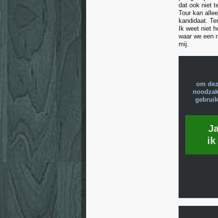
dat ook niet 
Tour kan alle
kandidaat. Te
Ik weet niet h
waar we een r
mij.
om dez
noodzake
gebruik
J
ik