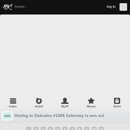
forum
log in
Index
Actief
MyAT
Nieuw
Dicht
Oorlog in Oekraïne #1306 Zelensky is een sul
nws
1
2
3
4
5
6
7
8
9
10
11