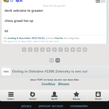
sp3c
Geef me die goud!!!
denk oekraine te graaien
china graait het op
lol
Op
zondag 8 december 2013 00:01
schreef
Karina
het volgende:
Dat gaat me te diep sp3c, daar is het te laat voor.
1
2
3
4
5
6
7
8
9
10
11
12
13
Oorlog in Oekraïne #1306 Zelensky is een sul
nws
steun FOK! en koop via een van deze links
Coolblue
Bitvavo
Index
Actief
MyAT
Nieuw
Dicht
privacy
•
premium account
•
voorwaarden