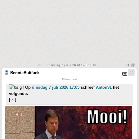
• dinsdag 7 juli 2026 @ 17:06 • 16
BennieButtfuck
Billenmaat
Op
dinsdag 7 juli 2026 17:05
schreef
Anton91
het
volgende:
[
x
]