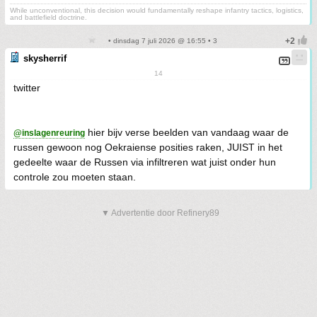
While unconventional, this decision would fundamentally reshape infantry tactics, logistics,
and battlefield doctrine.
• dinsdag 7 juli 2026 @ 16:55 • 3
skysherrif
14
twitter
hier bijv verse beelden van vandaag waar de
@inslagenreuring
russen gewoon nog Oekraiense posities raken, JUIST in het
gedeelte waar de Russen via infiltreren wat juist onder hun
controle zou moeten staan.
▼ Advertentie door Refinery89