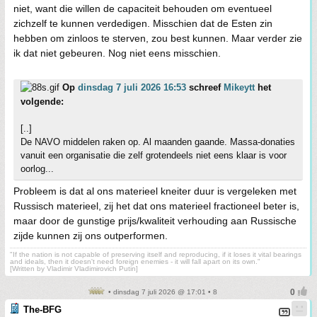
niet, want die willen de capaciteit behouden om eventueel
zichzelf te kunnen verdedigen. Misschien dat de Esten zin
hebben om zinloos te sterven, zou best kunnen. Maar verder zie
ik dat niet gebeuren. Nog niet eens misschien.
Op
dinsdag 7 juli 2026 16:53
schreef
Mikeytt
het
volgende:
[..]
De NAVO middelen raken op. Al maanden gaande. Massa-donaties
vanuit een organisatie die zelf grotendeels niet eens klaar is voor
oorlog...
Probleem is dat al ons materieel kneiter duur is vergeleken met
Russisch materieel, zij het dat ons materieel fractioneel beter is,
maar door de gunstige prijs/kwaliteit verhouding aan Russische
zijde kunnen zij ons outperformen.
"If the nation is not capable of preserving itself and reproducing, if it loses it vital bearings
and ideals, then it doesn't need foreign enemies - it will fall apart on its own."
[Written by Vladimir Vladimirovich Putin]
• dinsdag 7 juli 2026 @ 17:01 • 8
The-BFG