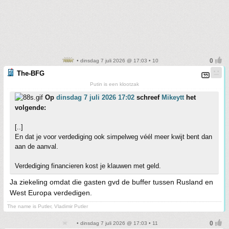
• dinsdag 7 juli 2026 @ 17:03 • 10
The-BFG
Putin is een klootzak
Op
dinsdag 7 juli 2026 17:02
schreef
Mikeytt
het
volgende:
[..]
En dat je voor verdediging ook simpelweg véél meer kwijt bent dan
aan de aanval.
Verdediging financieren kost je klauwen met geld.
Ja ziekeling omdat die gasten gvd de buffer tussen Rusland en
West Europa verdedigen.
The name is Putler, Vladimir Putler
• dinsdag 7 juli 2026 @ 17:03 • 11