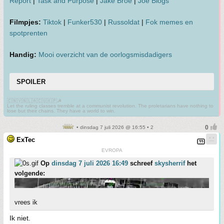
Report
|
Task and Purpose
|
Jake Broe
|
Joe Blogs
Filmpjes:
Tiktok
|
Funker530
|
Russoldat
|
Fok memes en
spotprenten
Handig:
Mooi overzicht van de oorlogsmisdadigers
SPOILER
🇨🇳🇻🇳🇱🇦🇨🇺🇰🇵☭
Let the ruling classes tremble at a communist revolution. The proletarians have nothing to
lose but their chains. They have a world to win.
• dinsdag 7 juli 2026 @ 16:55 • 2
ExTec
EVROPA
Op
dinsdag 7 juli 2026 16:49
schreef
skysherrif
het
volgende:
vrees ik
Ik niet.