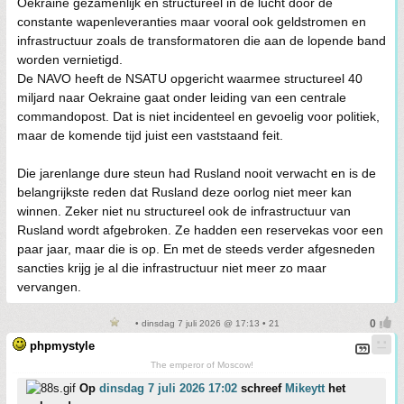
Oekraine gezamenlijk en structureel in de lucht door de
constante wapenleveranties maar vooral ook geldstromen en
infrastructuur zoals de transformatoren die aan de lopende band
worden vernietigd.
De NAVO heeft de NSATU opgericht waarmee structureel 40
miljard naar Oekraine gaat onder leiding van een centrale
commandopost. Dat is niet incidenteel en gevoelig voor politiek,
maar de komende tijd juist een vaststaand feit.
Die jarenlange dure steun had Rusland nooit verwacht en is de
belangrijkste reden dat Rusland deze oorlog niet meer kan
winnen. Zeker niet nu structureel ook de infrastructuur van
Rusland wordt afgebroken. Ze hadden een reservekas voor een
paar jaar, maar die is op. En met de steeds verder afgesneden
sancties krijg je al die infrastructuur niet meer zo maar
vervangen.
• dinsdag 7 juli 2026 @ 17:13 • 21
phpmystyle
The emperor of Moscow!
Op
dinsdag 7 juli 2026 17:02
schreef
Mikeytt
het