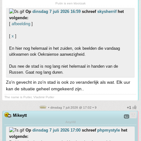
Putin is een klootzak
Op
dinsdag 7 juli 2026 16:59
schreef
skysherrif
het
volgende:
[
afbeelding
]
[
x
]
En hier nog helemaal in het zuiden, ook beelden die vandaag
uitkwamen ook Oekraiense aanwezigheid.
Dus nee de stad is nog lang niet helemaal in handen van de
Russen. Gaat nog lang duren.
Zo'n gevecht in zo'n stad is ook zo veranderlijk als wat. Elk uur
kan de situatie geheel omgekeerd zijn..
The name is Putler, Vladimir Putler
• dinsdag 7 juli 2026 @ 17:02 • 9
Mikeytt
Any/All
Op
dinsdag 7 juli 2026 17:00
schreef
phpmystyle
het
volgende: