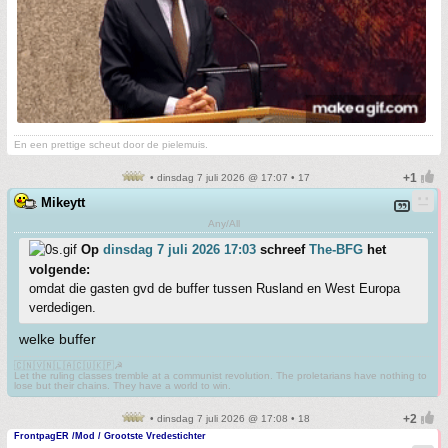
En een prettige scheut door de pielemuis.
• dinsdag 7 juli 2026 @ 17:07 • 17
Mikeytt
Any/All
Op
dinsdag 7 juli 2026 17:03
schreef
The-BFG
het
volgende:
omdat die gasten gvd de buffer tussen Rusland en West Europa
verdedigen.
welke buffer
🇨🇳🇻🇳🇱🇦🇨🇺🇰🇵☭
Let the ruling classes tremble at a communist revolution. The proletarians have nothing to
lose but their chains. They have a world to win.
• dinsdag 7 juli 2026 @ 17:08 • 18
FrontpagER /Mod / Grootste Vredestichter