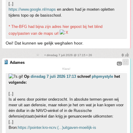
[..]
https://www.google.nl/maps
en anders had je moeten opletten
tijdens topo op de basisschool.
* The-BFG had bijna zijn adres hier gepost bij het blind
copy/pasten van de maps url
Oei! Dat kunnen we gelijk weghalen hoor.
• dinsdag 7 juli 2026 @ 17:15 • 26
Adames
Klara!
Op
dinsdag 7 juli 2026 17:13
schreef
phpmystyle
het
volgende:
[..]
Is al eens door pointer onderzocht. In absolute termen geven wij
meer uit aan defensie, maar reken je het om wat je kan kopen voor
één dollar in de NAVO-winkel of in de Russische
defensie(staats)winkel dan krijg je genuanceerde uitkomsten:
[..]
Bron:
https://pointer.kro-ncrv.(...)uitgaven-moeilijk-is