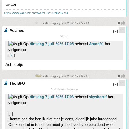
twitter
https://www.youtube.com/watch?v=LOrlRvBV59E
• dinsdag 7 juli 2026 @ 17:05 • 14
Adames
Klara!
Op
dinsdag 7 juli 2026 17:05
schreef
Anton91
het
volgende:
[
x
]
Ach jeetje
• dinsdag 7 juli 2026 @ 17:06 • 15
The-BFG
Putin is een klootzak
Op
dinsdag 7 juli 2026 17:03
schreef
skysherrif
het
volgende:
[..]
Hmmm nee dat ben ik niet met je eens, eigenlijk juist integendeel.
Om zon stad in te nemen moet je heel veel voorbereidend werk