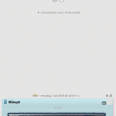
▼ Advertentie door Refinery89
• dinsdag 7 juli 2026 @ 16:53 • 1
Mikeytt
Any/All