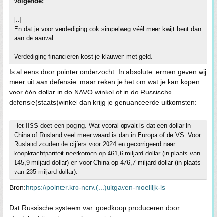
volgende:
[..]
En dat je voor verdediging ook simpelweg véél meer kwijt bent dan
aan de aanval.
Verdediging financieren kost je klauwen met geld.
Is al eens door pointer onderzocht. In absolute termen geven wij
meer uit aan defensie, maar reken je het om wat je kan kopen
voor één dollar in de NAVO-winkel of in de Russische
defensie(staats)winkel dan krijg je genuanceerde uitkomsten:
Het IISS doet een poging. Wat vooral opvalt is dat een dollar in
China of Rusland veel meer waard is dan in Europa of de VS. Voor
Rusland zouden de cijfers voor 2024 en gecorrigeerd naar
koopkrachtpariteit neerkomen op 461,6 miljard dollar (in plaats van
145,9 miljard dollar) en voor China op 476,7 miljard dollar (in plaats
van 235 miljard dollar).
Bron:
https://pointer.kro-ncrv.(...)uitgaven-moeilijk-is
Dat Russische systeem van goedkoop produceren door