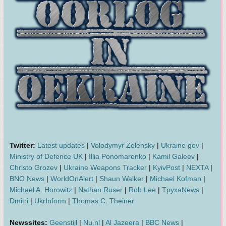
Twitter:
Latest updates
|
Volodymyr Zelensky
|
Ukraine gov
|
Ministry of Defence UK
|
Illia Ponomarenko
|
Kamil Galeev
|
Christo Grozev
|
Ukraine Weapons Tracker
|
KyivPost
|
NEXTA
|
BNO News
|
WorldOnAlert
|
Shaun Walker
|
Michael Kofman
|
Michael A. Horowitz
|
Nathan Ruser
|
Rob Lee
|
TpyxaNews
|
Dmitri
|
UkrInform
|
Thomas C. Theiner
Newssites:
Geenstijl
|
Nu.nl
|
Al Jazeera
|
BBC News
|