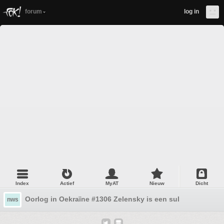
forum
log in
Index
Actief
MyAT
Nieuw
Dicht
Oorlog in Oekraïne #1306 Zelensky is een sul
nws