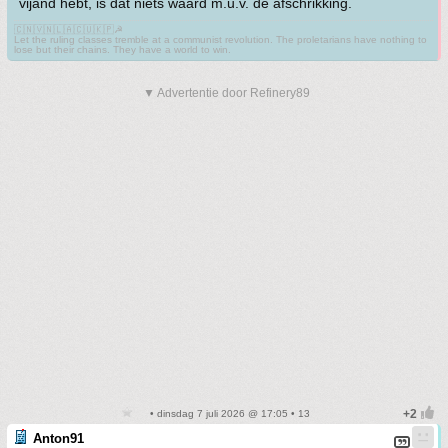
vijand hebt, is dat niets waard m.u.v. de afschrikking.
🇨🇳🇻🇳🇱🇦🇨🇺🇰🇵☭
Let the ruling classes tremble at a communist revolution. The proletarians have nothing to
lose but their chains. They have a world to win.
▼ Advertentie door Refinery89
• dinsdag 7 juli 2026 @ 17:05 • 13
Anton91