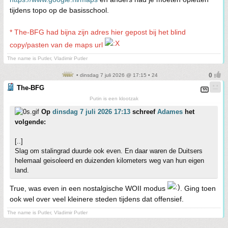
tijdens topo op de basisschool.
* The-BFG had bijna zijn adres hier gepost bij het blind
copy/pasten van de maps url
The name is Putler, Vladimir Putler
• dinsdag 7 juli 2026 @ 17:15 • 24
The-BFG
Putin is een klootzak
Op
dinsdag 7 juli 2026 17:13
schreef
Adames
het
volgende:
[..]
Slag om stalingrad duurde ook even. En daar waren de Duitsers
helemaal geisoleerd en duizenden kilometers weg van hun eigen
land.
True, was even in een nostalgische WOII modus
. Ging toen
ook wel over veel kleinere steden tijdens dat offensief.
The name is Putler, Vladimir Putler