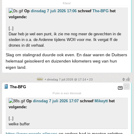
Klara!
Op
dinsdag 7 juli 2026 17:06
schreef
The-BFG
het
volgende:
[..]
Daar heb je wel een punt, ik zie me nog meer de gevechten in de
steden in o.a. de Ardenne tijdens WOII voor me. Ik vergat ff de
drones in dit verhaal.
Slag om stalingrad duurde ook even. En daar waren de Duitsers
helemaal geisoleerd en duizenden kilometers weg van hun
eigen land.
• dinsdag 7 juli 2026 @ 17:14 • 23
The-BFG
Putin is een klootzak
Op
dinsdag 7 juli 2026 17:07
schreef
Mikeytt
het
volgende:
[..]
welke buffer
https://www.google.nl/maps
en anders had je moeten opletten