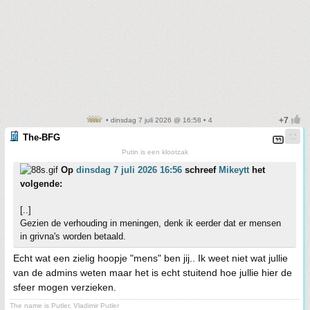
• dinsdag 7 juli 2026 @ 16:58 • 4
The-BFG
Putin is een klootzak
Op
dinsdag 7 juli 2026 16:56
schreef
Mikeytt
het
volgende:
[..]
Gezien de verhouding in meningen, denk ik eerder dat er mensen
in grivna's worden betaald.
Echt wat een zielig hoopje "mens" ben jij.. Ik weet niet wat jullie
van de admins weten maar het is echt stuitend hoe jullie hier de
sfeer mogen verzieken.
The name is Putler, Vladimir Putler