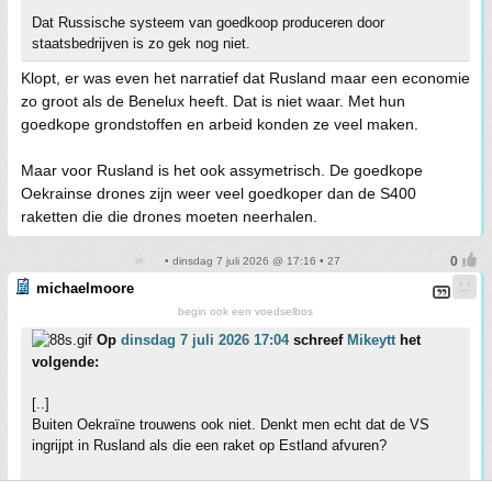
Dat Russische systeem van goedkoop produceren door
staatsbedrijven is zo gek nog niet.
Klopt, er was even het narratief dat Rusland maar een economie
zo groot als de Benelux heeft. Dat is niet waar. Met hun
goedkope grondstoffen en arbeid konden ze veel maken.
Maar voor Rusland is het ook assymetrisch. De goedkope
Oekrainse drones zijn weer veel goedkoper dan de S400
raketten die die drones moeten neerhalen.
• dinsdag 7 juli 2026 @ 17:16 • 27
michaelmoore
begin ook een voedselbos
Op
dinsdag 7 juli 2026 17:04
schreef
Mikeytt
het
volgende:
[..]
Buiten Oekraïne trouwens ook niet. Denkt men echt dat de VS
ingrijpt in Rusland als die een raket op Estland afvuren?
De NAVO is op papier een leuk clubje, maar zodra je een grote