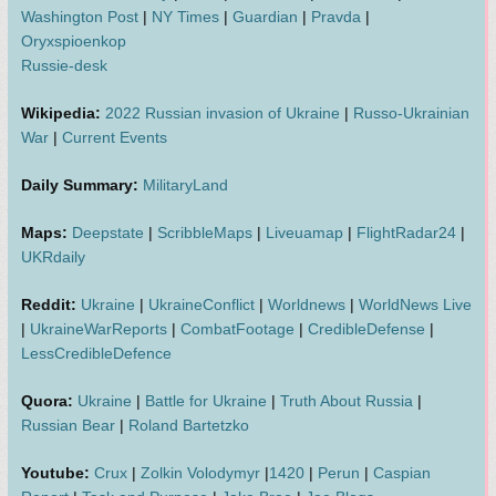
Washington Post
|
NY Times
|
Guardian
|
Pravda
|
Oryxspioenkop
Russie-desk
Wikipedia:
2022 Russian invasion of Ukraine
|
Russo-Ukrainian
War
|
Current Events
Daily Summary:
MilitaryLand
Maps:
Deepstate
|
ScribbleMaps
|
Liveuamap
|
FlightRadar24
|
UKRdaily
Reddit:
Ukraine
|
UkraineConflict
|
Worldnews
|
WorldNews Live
|
UkraineWarReports
|
CombatFootage
|
CredibleDefense
|
LessCredibleDefence
Quora:
Ukraine
|
Battle for Ukraine
|
Truth About Russia
|
Russian Bear
|
Roland Bartetzko
Youtube:
Crux
|
Zolkin Volodymyr
|
1420
|
Perun
|
Caspian