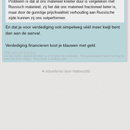
Probleem is dat al ons materieel kneiter duur is vergeleken met
Russisch materieel, zij het dat ons materieel fractioneel beter is,
maar door de gunstige prijs/kwaliteit verhouding aan Russische
zijde kunnen zij ons outperformen.
En dat je voor verdediging ook simpelweg véél meer kwijt bent
dan aan de aanval.
Verdediging financieren kost je klauwen met geld.
🇨🇳🇻🇳🇱🇦🇨🇺🇰🇵☭
Let the ruling classes tremble at a communist revolution. The proletarians have nothing to
lose but their chains. They have a world to win.
▼ Advertentie door Refinery89