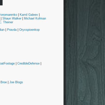
 Ponomarenko
|
Kamil Galeev
|
|
Shaun Walker
|
Michael Kofman
. Theiner
ian
|
Pravda
|
Oryxspioenkop
atFootage
|
CredibleDefense
|
 Broe
|
Joe Blogs