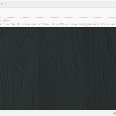
LER
🇺🇰🇵☭
asses tremble at a communist revolution. The proletarians have nothing to lose but their chain
di