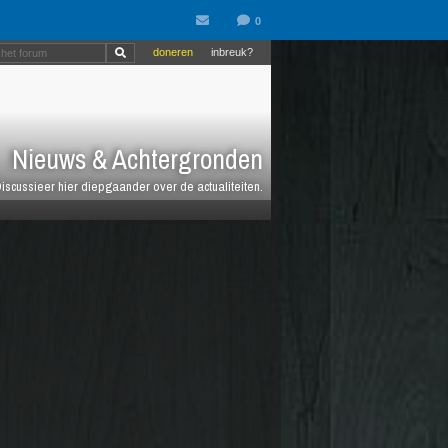
doneren
inbreuk?
Nieuws & Achtergronden
iscussieer hier diepgaander over de actualiteiten.