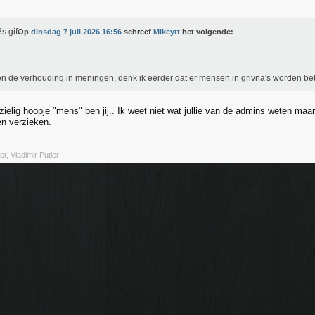
Op
dinsdag 7 juli 2026 16:56
schreef
Mikeytt
het volgende:
n de verhouding in meningen, denk ik eerder dat er mensen in grivna's worden bet
ielig hoopje "mens" ben jij.. Ik weet niet wat jullie van de admins weten maar h
n verzieken.
r, Vladimir Putler