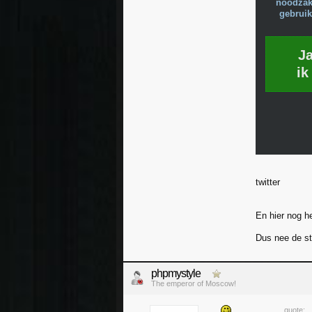
noodzake
gebruik
J
ik
twitter
En hier nog h
Dus nee de st
phpmystyle
The emperor of Moscow!
quote: