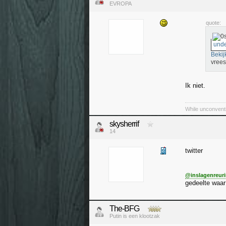
EVROPA
quote:
unde
Bekij
vrees
Ik niet.
While unconventio
skysherrif
14
twitter
@inslagenreur
gedeelte waar
The-BFG
Putin is een klootzak