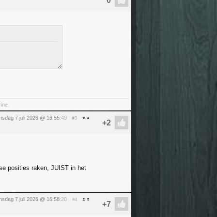
rine.
nsdag 7 juli 2026 @ 16:55
:49
#3
e posities raken, JUIST in het
nsdag 7 juli 2026 @ 16:58
:20
#4