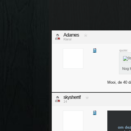
Adames
Klara!
quote:
Nog t
Mooi, de 40 da
skysherrif
14
om dez