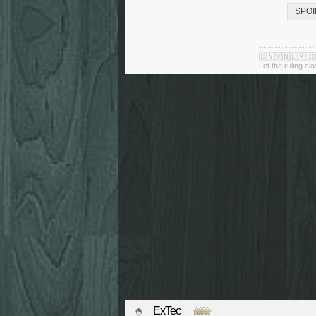
SPOI
🇨🇳🇻🇳🇱🇦🇨
Let the ruling cl
ExTec