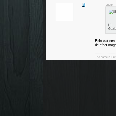
quote:
[..]
Gezie
Echt wat een z
de sfeer moge
The name is Putle