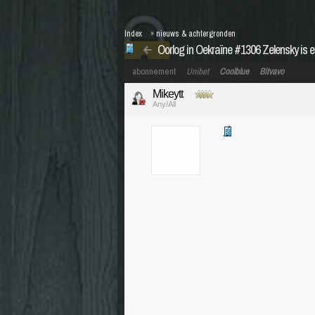
Index
»
nieuws & achtergronden
Oorlog in Oekraïne #1306 Zelensky is e
abonnement
Unibet
Coolblue
Bitvavo
Mikeytt
Any/All