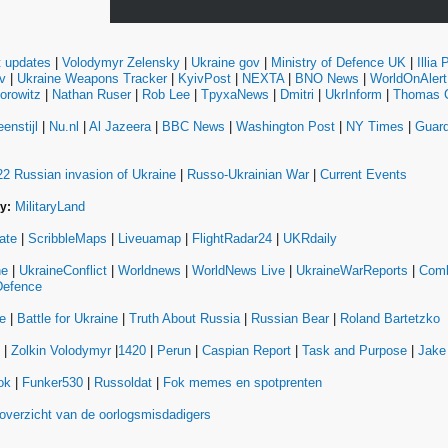
t updates
|
Volodymyr Zelensky
|
Ukraine gov
|
Ministry of Defence UK
|
Illia
v
|
Ukraine Weapons Tracker
|
KyivPost
|
NEXTA
|
BNO News
|
WorldOnAlert
orowitz
|
Nathan Ruser
|
Rob Lee
|
TpyxaNews
|
Dmitri
|
UkrInform
|
Thomas C
enstijl
|
Nu.nl
|
Al Jazeera
|
BBC News
|
Washington Post
|
NY Times
|
Guard
22 Russian invasion of Ukraine
|
Russo-Ukrainian War
|
Current Events
MilitaryLand
y:
ate
|
ScribbleMaps
|
Liveuamap
|
FlightRadar24
|
UKRdaily
ne
|
UkraineConflict
|
Worldnews
|
WorldNews Live
|
UkraineWarReports
|
Comb
Defence
e
|
Battle for Ukraine
|
Truth About Russia
|
Russian Bear
|
Roland Bartetzko
|
Zolkin Volodymyr
|
1420
|
Perun
|
Caspian Report
|
Task and Purpose
|
Jake
ok
|
Funker530
|
Russoldat
|
Fok memes en spotprenten
overzicht van de oorlogsmisdadigers