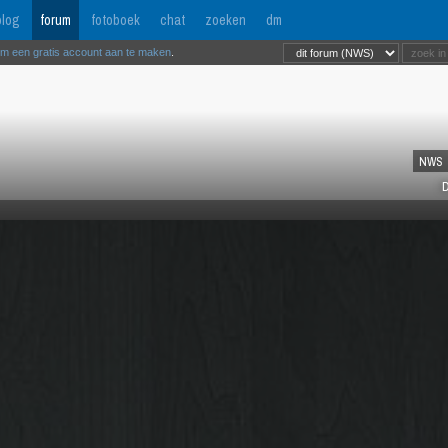
log
forum
fotoboek
chat
zoeken
dm
om een gratis account aan te maken
.
NWS
D