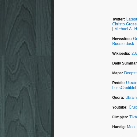
Lates
Twitter:
Christo Groze
|
Michael A. H
Ge
Newssites:
Russie-desk
20
Wikipedia:
Daily Summar
Deepst
Maps:
Ukrai
Reddit:
LessCredible
Ukrain
Quora:
Crux
Youtube:
Tikt
Filmpjes:
Mooi 
Handig: