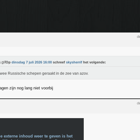
di
Op
dinsdag 7 juli 2026 16:00
schreef
skysherrif
het volgende:
wee Russische schepen geraakt in de zee van azov.
gen zijn nog lang niet voorbij
di
e externe inhoud weer te geven is het