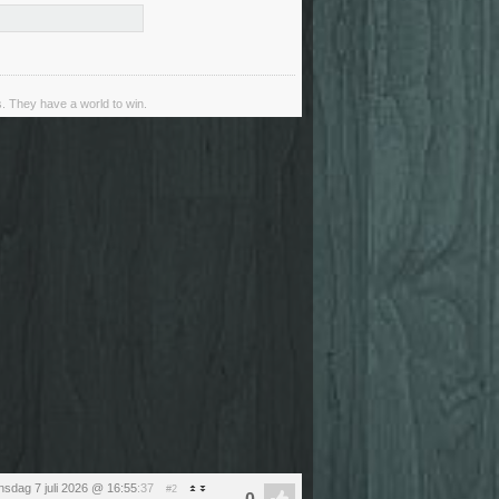
s. They have a world to win.
nsdag 7 juli 2026 @ 16:55
:37
#2