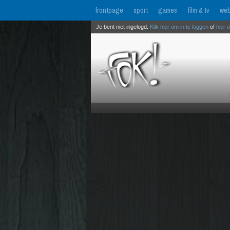
frontpage
sport
games
film & tv
web
Je bent niet ingelogd.
Klik hier om in te loggen
of
hier 