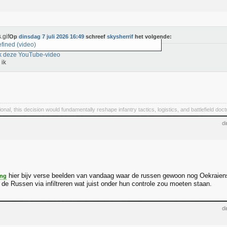
Op
dinsdag 7 juli 2026 16:49
schreef
skysherrif
het volgende:
fined (video)
k deze YouTube-video
 ik
nal, this decision would fundamentally reshape infantry tactics, logistics, and battlefield doct
di
hier bijv verse beelden van vandaag waar de russen gewoon nog Oekraiens
ing
 de Russen via infiltreren wat juist onder hun controle zou moeten staan.
di