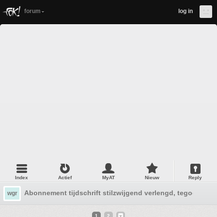
forum
log in
Index
Actief
MyAT
Nieuw
Reply
Abonnement tijdschrift stilzwijgend verlengd, tegoedbon
wgr
1
2