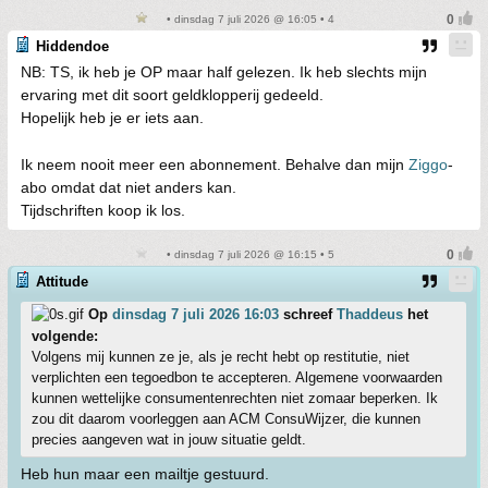
• dinsdag 7 juli 2026 @ 16:05 • 4
Hiddendoe
NB: TS, ik heb je OP maar half gelezen. Ik heb slechts mijn
ervaring met dit soort geldklopperij gedeeld.
Hopelijk heb je er iets aan.
Ik neem nooit meer een abonnement. Behalve dan mijn
Ziggo
-
abo omdat dat niet anders kan.
Tijdschriften koop ik los.
• dinsdag 7 juli 2026 @ 16:15 • 5
Attitude
Op
dinsdag 7 juli 2026 16:03
schreef
Thaddeus
het
volgende:
Volgens mij kunnen ze je, als je recht hebt op restitutie, niet
verplichten een tegoedbon te accepteren. Algemene voorwaarden
kunnen wettelijke consumentenrechten niet zomaar beperken. Ik
zou dit daarom voorleggen aan ACM ConsuWijzer, die kunnen
precies aangeven wat in jouw situatie geldt.
Heb hun maar een mailtje gestuurd.