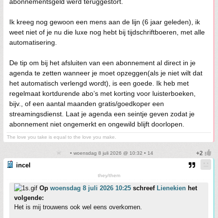
abonnementsgeld werd teruggestort.
Ik kreeg nog gewoon een mens aan de lijn (6 jaar geleden), ik
weet niet of je nu die luxe nog hebt bij tijdschriftboeren, met alle
automatisering.
De tip om bij het afsluiten van een abonnement al direct in je
agenda te zetten wanneer je moet opzeggen(als je niet wilt dat
het automatisch verlengd wordt), is een goede. Ik heb met
regelmaat kortdurende abo’s met korting voor luisterboeken,
bijv., of een aantal maanden gratis/goedkoper een
streamingsdienst. Laat je agenda een seintje geven zodat je
abonnement niet ongemerkt en ongewild blijft doorlopen.
The love you take is equal to the love you make.
• woensdag 8 juli 2026 @ 10:32 • 14
incel
they/them
Op
woensdag 8 juli 2026 10:25
schreef
Lienekien
het
volgende:
Het is mij trouwens ook wel eens overkomen.