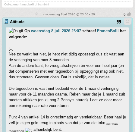
Colleziono francobolli di bambini
• woensdag 8 juli 2026 @ 23:56 • 20
Attitude
Op
woensdag 8 juli 2026 23:07
schreef
FrancoBolli
het
volgende:
[..]
Nee zo werkt het niet, je hebt niet tijdig opgezegd dus zit vast aan
de verlenging van max 3 maanden.
Aan de andere kant, te vroeg afschrijven én voor een heel jaar (en
dat compenseren met een tegoedbon bij opzegging) mag ook niet,
dus storneren. Gewoon doen. Dat is zakelijk, dat is netjes.
Die tegoedbon is vast niet bedoeld voor de 1 maand verlenging
maar voor de 11 maanden daarna. Reken maar dat je 1 maand zult
moeten aftikken (en zij nog 2 Penny's sturen). Laat ze daar maar
een rekening naar rato voor sturen.
Punt 4 van artikel 14 is onrechtmatig en vernietigbaar. Beter haal je
zelf je eigen geld terug in plaats van dat je van die toko
met hun
afhankelijk bent.
tegoedbon