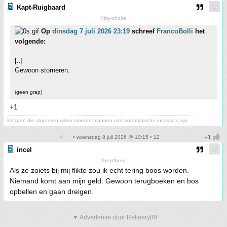
Kapt-Ruigbaard
Kitty-choke
Op
dinsdag 7 juli 2026 23:19
schreef
FrancoBolli
het
volgende:
[..]
Gewoon storneren.
(geen grap)
+1
Knapen die storneren willen moeten mannen met automatische incasso's zijn
• woensdag 8 juli 2026 @ 10:15 • 12
incel
they/them
Als ze zoiets bij mij flikte zou ik echt tering boos worden.
Niemand komt aan mijn geld. Gewoon terugboeken en bos
opbellen en gaan dreigen.
▼ Advertentie door Refinery89