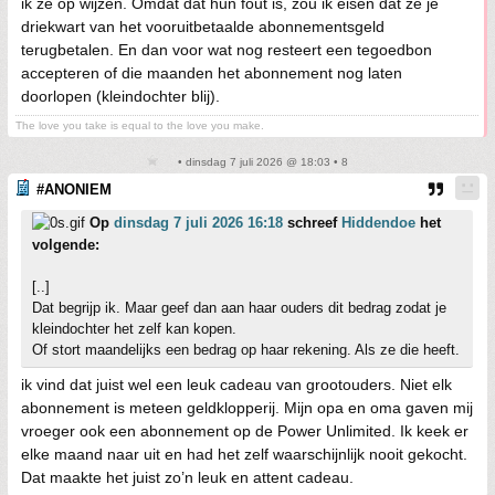
ik ze op wijzen. Omdat dat hun fout is, zou ik eisen dat ze je
driekwart van het vooruitbetaalde abonnementsgeld
terugbetalen. En dan voor wat nog resteert een tegoedbon
accepteren of die maanden het abonnement nog laten
doorlopen (kleindochter blij).
The love you take is equal to the love you make.
• dinsdag 7 juli 2026 @ 18:03 • 8
#ANONIEM
Op
dinsdag 7 juli 2026 16:18
schreef
Hiddendoe
het
volgende:
[..]
Dat begrijp ik. Maar geef dan aan haar ouders dit bedrag zodat je
kleindochter het zelf kan kopen.
Of stort maandelijks een bedrag op haar rekening. Als ze die heeft.
ik vind dat juist wel een leuk cadeau van grootouders. Niet elk
abonnement is meteen geldklopperij. Mijn opa en oma gaven mij
vroeger ook een abonnement op de Power Unlimited. Ik keek er
elke maand naar uit en had het zelf waarschijnlijk nooit gekocht.
Dat maakte het juist zo’n leuk en attent cadeau.