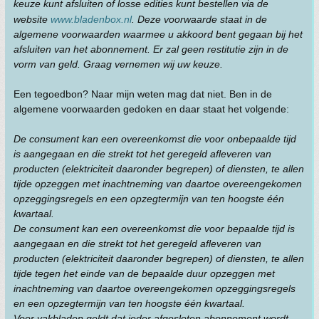
keuze kunt afsluiten of losse edities kunt bestellen via de
website
www.bladenbox.nl
. Deze voorwaarde staat in de
algemene voorwaarden waarmee u akkoord bent gegaan bij het
afsluiten van het abonnement. Er zal geen restitutie zijn in de
vorm van geld. Graag vernemen wij uw keuze.
Een tegoedbon? Naar mijn weten mag dat niet. Ben in de
algemene voorwaarden gedoken en daar staat het volgende:
De consument kan een overeenkomst die voor onbepaalde tijd
is aangegaan en die strekt tot het geregeld afleveren van
producten (elektriciteit daaronder begrepen) of diensten, te allen
tijde opzeggen met inachtneming van daartoe overeengekomen
opzeggingsregels en een opzegtermijn van ten hoogste één
kwartaal.
De consument kan een overeenkomst die voor bepaalde tijd is
aangegaan en die strekt tot het geregeld afleveren van
producten (elektriciteit daaronder begrepen) of diensten, te allen
tijde tegen het einde van de bepaalde duur opzeggen met
inachtneming van daartoe overeengekomen opzeggingsregels
en een opzegtermijn van ten hoogste één kwartaal.
Voor vakbladen geldt dat ieder afgesloten abonnement wordt