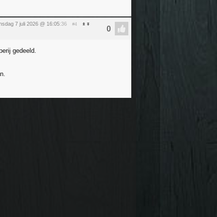
nsdag 7 juli 2026 @ 16:05
:36
#4
perij gedeeld.
n.