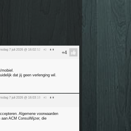
nsdag 7 juli 2026 @ 16:02
:52
#2
/mobiel.
elijk dat jij geen verlenging wil.
nsdag 7 juli 2026 @ 16:03
:18
#3
te accepteren. Algemene voorwaarden
n aan ACM ConsuWijzer, die