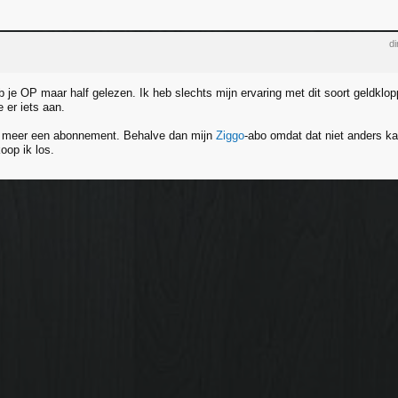
di
 je OP maar half gelezen. Ik heb slechts mijn ervaring met dit soort geldklop
e er iets aan.
t meer een abonnement. Behalve dan mijn
Ziggo
-abo omdat dat niet anders ka
koop ik los.