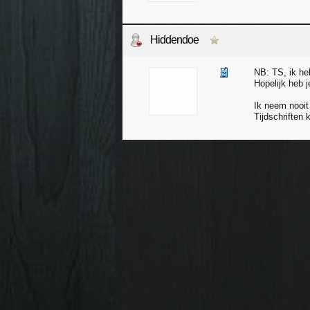
Hiddendoe
NB: TS, ik heb
Hopelijk heb j
Ik neem nooi
Tijdschriften 