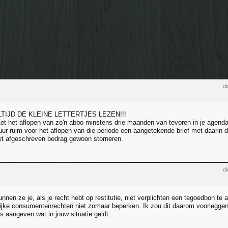
di
 ALTIJD DE KLEINE LETTERTJES LEZEN!!!
et het aflopen van zo'n abbo minstens drie maanden van tevoren in je agenda
ur ruim voor het aflopen van die periode een aangetekende brief met daarin duid
et afgeschreven bedrag gewoon storneren.
di
unnen ze je, als je recht hebt op restitutie, niet verplichten een tegoedbon 
ijke consumentenrechten niet zomaar beperken. Ik zou dit daarom voorlegge
s aangeven wat in jouw situatie geldt.