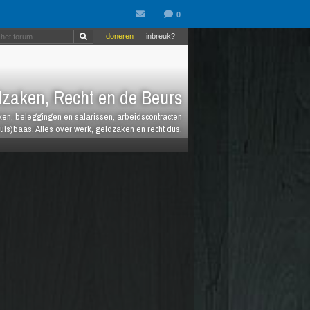
doneren
inbreuk?
zaken, Recht en de Beurs
heken, beleggingen en salarissen, arbeidscontracten
huis)baas. Alles over werk, geldzaken en recht dus.