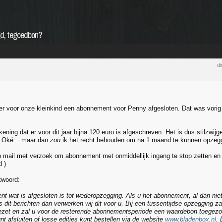
ngd, tegoedbon?
di
r voor onze kleinkind een abonnement voor Penny afgesloten. Dat was vorig j
kening dat er voor dit jaar bijna 120 euro is afgeschreven. Het is dus stilzwij
. Oké... maar dan
zou
ik het recht behouden om na 1 maand te kunnen opzeg
n mail met verzoek om abonnement met onmiddellijk ingang te stop zetten en 
 )
ntwoord:
t wat is afgesloten is tot wederopzegging. Als u het abonnement, al dan niet
 dit berichten dan verwerken wij dit voor u. Bij een tussentijdse opzegging z
ezet en zal u voor de resterende abonnementsperiode een waardebon toege
t afsluiten of losse edities kunt bestellen via de website
www.bladenbox.nl
. 