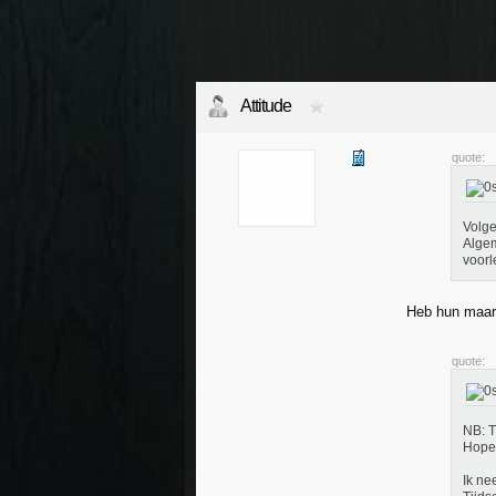
Attitude
quote:
Volge
Algem
voorl
Heb hun maar 
quote:
NB: T
Hopel
Ik ne