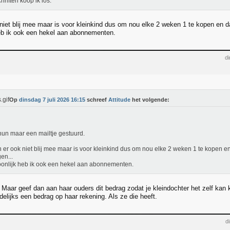
hriften koop ik los.
 niet blij mee maar is voor kleinkind dus om nou elke 2 weken 1 te kopen en 
eb ik ook een hekel aan abonnementen.
di
Op
dinsdag 7 juli 2026 16:15
schreef
Attitude
het volgende:
un maar een mailtje gestuurd.
n er ook niet blij mee maar is voor kleinkind dus om nou elke 2 weken 1 te kopen 
en...
onlijk heb ik ook een hekel aan abonnementen.
. Maar geef dan aan haar ouders dit bedrag zodat je kleindochter het zelf kan
elijks een bedrag op haar rekening. Als ze die heeft.
d