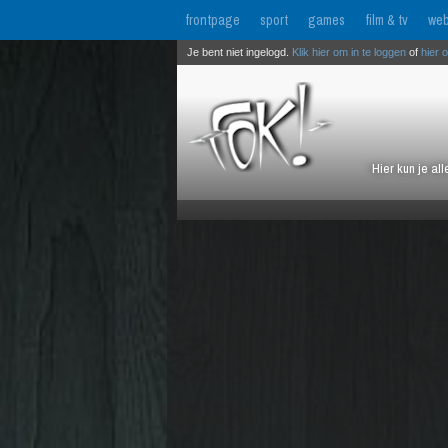
frontpage
sport
games
film & tv
web
Je bent niet ingelogd.
Klik hier om in te loggen
of
hier 
Hier kun je al