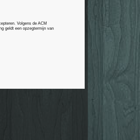
accepteren. Volgens de ACM
g geldt een opzegtermijn van