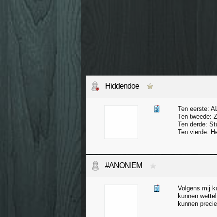
Hiddendoe
Ten eerste:
Ten tweede: Z
Ten derde: Stu
Ten vierde: H
#ANONIEM
Volgens mij k
kunnen wettel
kunnen precie