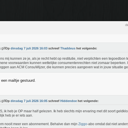
di
Op
dinsdag 7 juli 2026 16:03
schreef
Thaddeus
het volgende:
ns mij kunnen ze je, als je recht hebt op restitutie, niet verplichten een tegoedbon 
ene voorwaarden kunnen wettelijke consumentenrechten niet zomaar beperken. I
eggen aan ACM ConsuWijzer, die kunnen precies aangeven wat in jouw situatie gel
een mailtje gestuurd.
Op
dinsdag 7 juli 2026 16:05
schreef
Hiddendoe
het volgende:
S, ik heb je OP maar half gelezen. Ik heb slechts mijn ervaring met dit soort geldkl
ijk heb je er iets aan.
em nooit meer een abonnement. Behalve dan mijn
Ziggo
-abo omdat dat niet ander