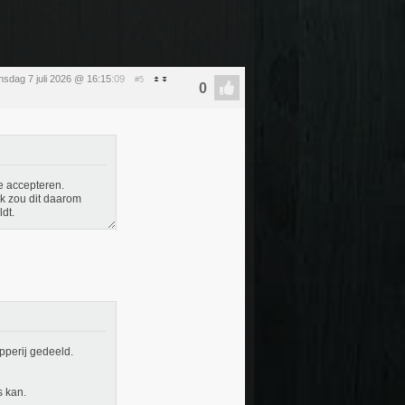
nsdag 7 juli 2026 @ 16:15
:09
#5
te accepteren.
k zou dit daarom
dt.
opperij gedeeld.
s kan.