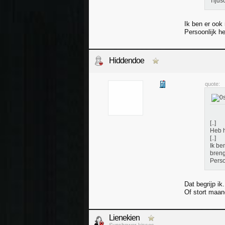
Tijdsc
Ik ben er ook
Persoonlijk h
Hiddendoe
quote:
[..]
Heb h
[..]
Ik be
breng
Perso
Dat begrijp ik
Of stort maand
Lienekien