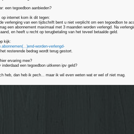
ar: een tegoedbon aanbieden?
k op internet kom ik dit tegen:
ende verlenging van een tijdschrift bent u niet verplicht om een tegoedbon te 
mag een abonnement maximaal met 3 maanden worden verlengd. Na verlengin
and, en heeft u recht op terugbetaling van het teveel betaalde geld.
p kijk:
ce.abonnemen(...)end-worden-verlengd-
het resterende bedrag wordt terug gestort.
hier ervaring mee?
inderdaad een tegoedbon uitkeren ipv geld?
ech heb, dan heb ik pech... maar ik wil even weten wat er wel of niet mag.