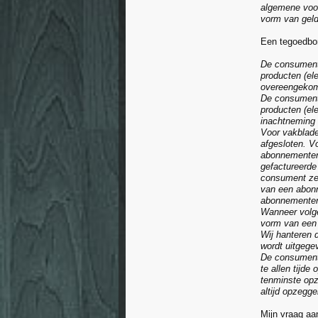
algemene voor
vorm van gel
Een tegoedbon
De consument 
producten (ele
overeengekome
De consument 
producten (ele
inachtneming 
Voor vakblade
afgesloten. V
abonnementen.
gefactureerde
consument zel
van een abonn
abonnemente
Wanneer volge
vorm van een 
Wij hanteren 
wordt uitgege
De consument
te allen tijde
tenminste opz
altijd opzegg
Mijn vraag aan