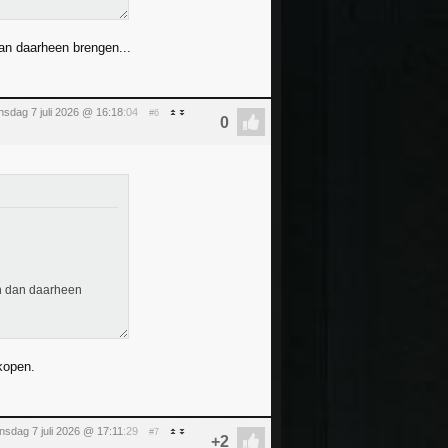
dan daarheen brengen...
nsdag 7 juli 2026 @ 16:18
:04
#6
en dan daarheen
 kopen.
insdag 7 juli 2026 @ 17:11
:29
#7