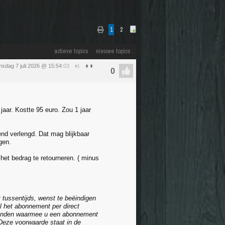
1
2
actieve topics
nieuwe topics
nsdag 7 juli 2026 @ 15:54
:03
#1
aar. Kostte 95 euro. Zou 1 jaar
gend verlengd. Dat mag blijkbaar
gen.
het bedrag te retourneren. ( minus
 tussentijds, wenst te beëindigen
al het abonnement per direct
zonden waarmee u een abonnement
Deze voorwaarde staat in de