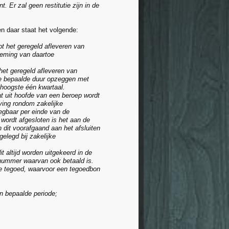
Er zal geen restitutie zijn in de
 daar staat het volgende:
t het geregeld afleveren van
tneming van daartoe
het geregeld afleveren van
n de bepaalde duur opzeggen met
hoogste één kwartaal.
t uit hoofde van een beroep wordt
ving rondom zakelijke
egbaar per einde van de
ordt afgesloten is het aan de
dit voorafgaand aan het afsluiten
elegd bij zakelijke
 altijd worden uitgekeerd in de
gnummer waarvan ook betaald is.
de tegoed, waarvoor een tegoedbon
en bepaalde periode;
.