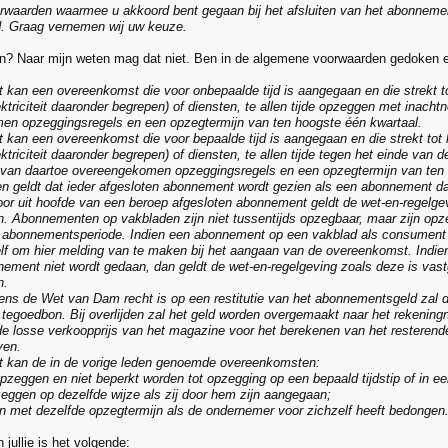
waarden waarmee u akkoord bent gegaan bij het afsluiten van het abonnement. 
d. Graag vernemen wij uw keuze.
? Naar mijn weten mag dat niet. Ben in de algemene voorwaarden gedoken en
kan een overeenkomst die voor onbepaalde tijd is aangegaan en die strekt to
ktriciteit daaronder begrepen) of diensten, te allen tijde opzeggen met inach
n opzeggingsregels en een opzegtermijn van ten hoogste één kwartaal.
kan een overeenkomst die voor bepaalde tijd is aangegaan en die strekt tot 
ktriciteit daaronder begrepen) of diensten, te allen tijde tegen het einde va
van daartoe overeengekomen opzeggingsregels en een opzegtermijn van ten 
n geldt dat ieder afgesloten abonnement wordt gezien als een abonnement da
oor uit hoofde van een beroep afgesloten abonnement geldt de wet-en-regelge
 Abonnementen op vakbladen zijn niet tussentijds opzegbaar, maar zijn opz
 abonnementsperiode. Indien een abonnement op een vakblad als consument w
f om hier melding van te maken bij het aangaan van de overeenkomst. Indien 
ement niet wordt gedaan, dan geldt de wet-en-regelgeving zoals deze is vastg
n.
ns de Wet van Dam recht is op een restitutie van het abonnementsgeld zal dit
tegoedbon. Bij overlijden zal het geld worden overgemaakt naar het rekenin
de losse verkoopprijs van het magazine voor het berekenen van het resteren
ven.
 kan de in de vorige leden genoemde overeenkomsten:
 opzeggen en niet beperkt worden tot opzegging op een bepaald tijdstip of in e
eggen op dezelfde wijze als zij door hem zijn aangegaan;
en met dezelfde opzegtermijn als de ondernemer voor zichzelf heeft bedongen
 jullie is het volgende: