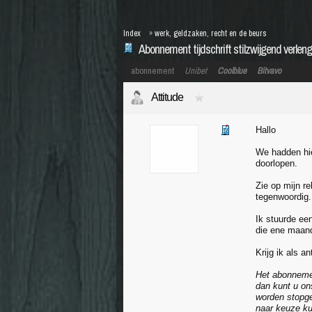
Index
»
werk, geldzaken, recht en de beurs
Abonnement tijdschrift stilzwijgend verle
abonnement
Unibet
Coolblue
Bitvavo
Attitude
Hallo
We hadden hie
doorlopen.
Zie op mijn re
tegenwoordig
Ik stuurde ee
die ene maand
Krijg ik als a
Het abonnemen
dan kunt u ons
worden stopg
naar keuze kun