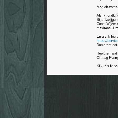
Mag dit zoma
Als ik rondkij
Bij stilzwijg
ConsuWijzer 
maximaal 1 ma
En als ik hiero
https://servi
Dan staat dat 
Heeft iemand 
Of mag Penny 
Kijk, als ik p