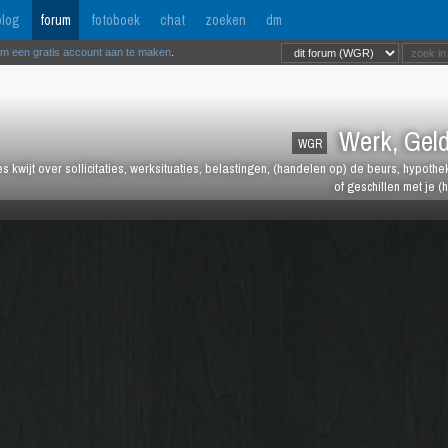
log
forum
fotoboek
chat
zoeken
dm
om een gratis account aan te maken
.
Werk, Geld
WGR
les kwijt over sollicitaties, werksituaties, belastingen, (handelen op) de beurs, hypot
of geschillen met je (