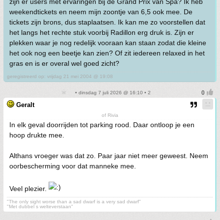
zijn er users met ervaringen bij de Grand Prix van Spa? Ik heb
weekendtickets en neem mijn zoontje van 6,5 ook mee. De
tickets zijn brons, dus staplaatsen. Ik kan me zo voorstellen dat
het langs het rechte stuk voorbij Radillon erg druk is. Zijn er
plekken waar je nog redelijk vooraan kan staan zodat die kleine
het ook nog een beetje kan zien? Of zit iedereen relaxed in het
gras en is er overal wel goed zicht?
geregistreerd op: vrijdag 21 mei 2004 @ 19:08
• dinsdag 7 juli 2026 @ 16:10 • 2
Geralt
of Rivia
In elk geval doorrijden tot parking rood. Daar ontloop je een
hoop drukte mee.
Althans vroeger was dat zo. Paar jaar niet meer geweest. Neem
oorbescherming voor dat manneke mee.
Veel plezier.
"The only sight worse than a sad dwarf is a very sad dwarf"
"Met dubbel s welteverstaan"