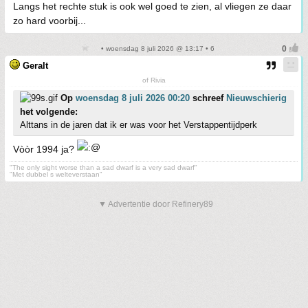
Langs het rechte stuk is ook wel goed te zien, al vliegen ze daar
zo hard voorbij...
• woensdag 8 juli 2026 @ 13:17 • 6
Geralt
of Rivia
Op
woensdag 8 juli 2026 00:20
schreef
Nieuwschierig
het volgende:
Alttans in de jaren dat ik er was voor het Verstappentijdperk
Vòòr 1994 ja?
"The only sight worse than a sad dwarf is a very sad dwarf"
"Met dubbel s welteverstaan"
▼ Advertentie door Refinery89