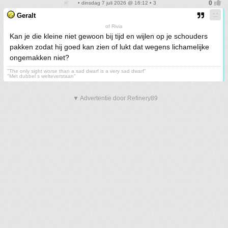
• dinsdag 7 juli 2026 @ 16:12 • 3
Geralt
of Rivia
Kan je die kleine niet gewoon bij tijd en wijlen op je schouders
pakken zodat hij goed kan zien of lukt dat wegens lichamelijke
ongemakken niet?
"The only sight worse than a sad dwarf is a very sad dwarf"
"Met dubbel s welteverstaan"
▼ Advertentie door Refinery89