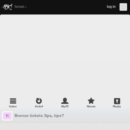
forum
log in
Index
Actief
MyAT
Nieuw
Reply
Bronze tickets Spa, tips?
f1