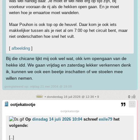
was wel handig daar. Je moet er wel heel erg op tijd zijn, bij
voorkeur vooraan de rij als de hekken open gaan. En je moet
weten hoe je ernaartoe moet wandelen.
Maar Pouhon is ook top op de heuvel. Daar kom je ook iets
makkelijker tussen als je niet al om 7:00 op het circuit bent, maar
niet onderschatten hoe snel het vult.
[
afbeelding
]
Bij die chicane lijkt mij ook wel wat, okk ivm opengaan van de
hekke idd. We gaan vrijdag en zaterdag lekker verkennen denk
ik, kunnen we ook een beetje inschatten of we stoelen mee
willen nemen.
geregistreerd op: vrijdag 21 mei 2004 @ 19:08
• donderdag 16 juli 2026 @ 12:36 • 9
ootjekatootje
ootjekatootje
Op
dinsdag 14 juli 2026 10:04
schreef
exile79
het
volgende:
[..]