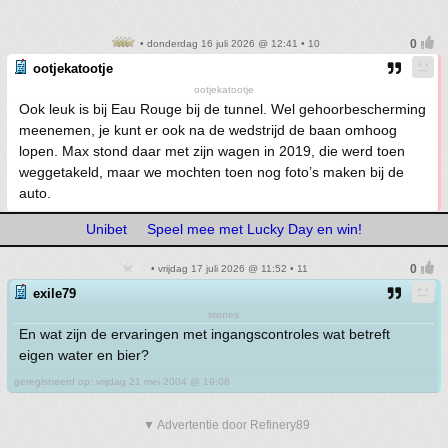
• donderdag 16 juli 2026 @ 12:41 • 10
ootjekatootje
ootjekatootje
Ook leuk is bij Eau Rouge bij de tunnel. Wel gehoorbescherming
meenemen, je kunt er ook na de wedstrijd de baan omhoog
lopen. Max stond daar met zijn wagen in 2019, die werd toen
weggetakeld, maar we mochten toen nog foto’s maken bij de
auto.
Unibet
Speel mee met Lucky Day en win!
• vrijdag 17 juli 2026 @ 11:52 • 11
exile79
stones
En wat zijn de ervaringen met ingangscontroles wat betreft
eigen water en bier?
geregistreerd op: vrijdag 21 mei 2004 @ 19:08
▼ Advertentie door Refinery89