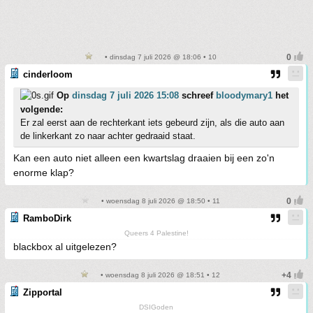
• dinsdag 7 juli 2026 @ 18:06 • 10
cinderloom
Op
dinsdag 7 juli 2026 15:08
schreef
bloodymary1
het
volgende:
Er zal eerst aan de rechterkant iets gebeurd zijn, als die auto aan
de linkerkant zo naar achter gedraaid staat.
Kan een auto niet alleen een kwartslag draaien bij een zo'n
enorme klap?
• woensdag 8 juli 2026 @ 18:50 • 11
RamboDirk
Queers 4 Palestine!
blackbox al uitgelezen?
• woensdag 8 juli 2026 @ 18:51 • 12
Zipportal
DSIGoden