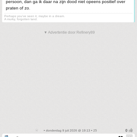
persoon, dan ga ik daar na zijn dood niet opeens positief over
praten of zo.
Perhaps you've seen it, maybe in a dream.
A murky, forgotten land.
▼ Advertentie door Refinery89
• donderdag 9 juli 2026 @ 19:13 • 25