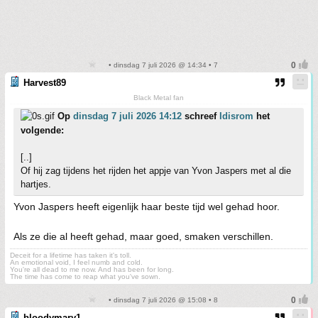
• dinsdag 7 juli 2026 @ 14:34 • 7
Harvest89
Black Metal fan
Op
dinsdag 7 juli 2026 14:12
schreef
Idisrom
het
volgende:
[..]
Of hij zag tijdens het rijden het appje van Yvon Jaspers met al die
hartjes.
Yvon Jaspers heeft eigenlijk haar beste tijd wel gehad hoor.
Als ze die al heeft gehad, maar goed, smaken verschillen.
Deceit for a lifetime has taken it's toll.
An emotional void, I feel numb and cold.
You're all dead to me now. And has been for long.
The time has come to reap what you've sown.
• dinsdag 7 juli 2026 @ 15:08 • 8
bloodymary1