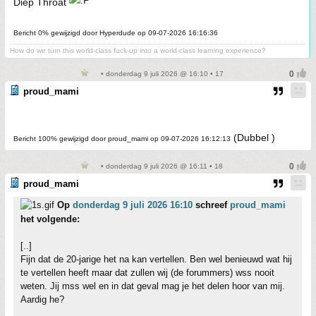
Diep Throat
Bericht 0% gewijzigd door Hyperdude op 09-07-2026 16:16:36
How do we turn this world-class fuck-up into a world-class learning experience?
• donderdag 9 juli 2026 @ 16:10 • 17
proud_mami
(Dubbel )
Bericht 100% gewijzigd door proud_mami op 09-07-2026 16:12:13
• donderdag 9 juli 2026 @ 16:11 • 18
proud_mami
Op
donderdag 9 juli 2026 16:10
schreef
proud_mami
het volgende:
[..]
Fijn dat de 20-jarige het na kan vertellen. Ben wel benieuwd wat hij
te vertellen heeft maar dat zullen wij (de forummers) wss nooit
weten. Jij mss wel en in dat geval mag je het delen hoor van mij.
Aardig he?