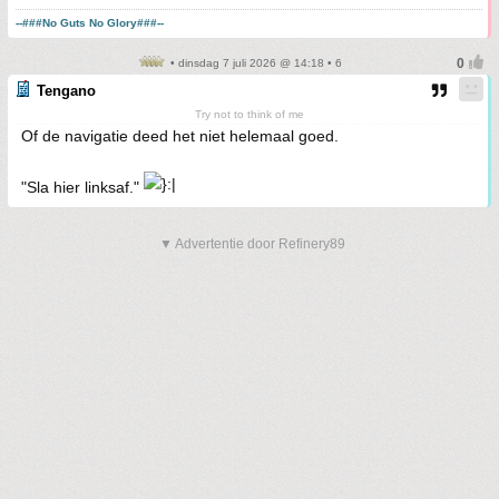
--###No Guts No Glory###--
• dinsdag 7 juli 2026 @ 14:18 • 6
Tengano
Try not to think of me
Of de navigatie deed het niet helemaal goed.
"Sla hier linksaf."
▼ Advertentie door Refinery89