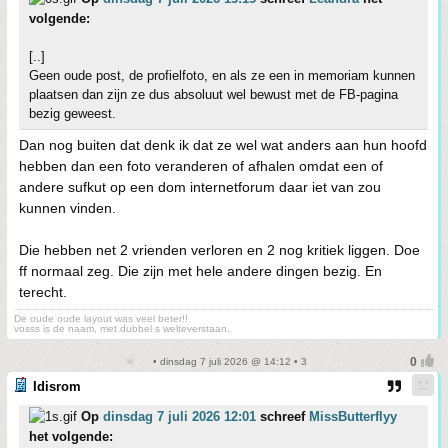
volgende:
[..]
Geen oude post, de profielfoto, en als ze een in memoriam kunnen
plaatsen dan zijn ze dus absoluut wel bewust met de FB-pagina
bezig geweest.
Dan nog buiten dat denk ik dat ze wel wat anders aan hun hoofd
hebben dan een foto veranderen of afhalen omdat een of
andere sufkut op een dom internetforum daar iet van zou
kunnen vinden.
Die hebben net 2 vrienden verloren en 2 nog kritiek liggen. Doe
ff normaal zeg. Die zijn met hele andere dingen bezig. En
terecht.
De oude oude layout was veel beter!!
vosss is de naam, met dubbel s welteverstaan.
• dinsdag 7 juli 2026 @ 14:12 • 3
Idisrom
Op
dinsdag 7 juli 2026 12:01
schreef
MissButterflyy
het volgende: