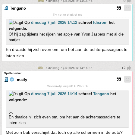
• dinsdag 7 juli 2026 @ 14:14 • 4
Tengano
Try not to think of me
Op
dinsdag 7 juli 2026 14:12
schreef
Idisrom
het
volgende:
Of hij zag tijdens het rijden het appje van Yvon Jaspers met al die
hartjes.
En draaide hij zich even om, om het aan de achterpassagiers te
laten zien.
• dinsdag 7 juli 2026 @ 14:16 • 5
Spellchecker
maily
Mevrouwtje oeps/B.U.2022 :P
Op
dinsdag 7 juli 2026 14:14
schreef
Tengano
het
volgende:
[..]
En draaide hij zich even om, om het aan de achterpassagiers te
laten zien.
Met zo'n bak verschijnt dat toch op alle schermen in de auto?