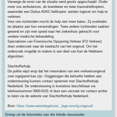
Vanwege de ernst van de situatie werd groots opgeschaald. Onder
meer zes ambulances, de brandweer en twee traumahelikopters,
waaronder een Duitse ADAC-helikopter, werden ingezet om hulp te
verlenen.
Voor vier inzittenden mocht de hulp niet meer baten. Zij overleden
ter plaatse aan hun verwondingen. Twee andere inzittenden raakten
gewond en zijn met spoed naar het ziekenhuis gebracht voor
verdere medische behandeling.
Specialisten van Forensische Opsporing Verkeer (FO Verkeer)
doen onderzoek naar de toedracht van het ongeval. Om het
onderzoek mogelijk te maken is een deel van Aan de Heibloem
afgesloten.
Slachtofferhulp
De politie wijst erop dat het meemaken van een verkeersongeval
zeer ingrijpend kan zijn. Ooggetuigen die behoefte hebben aan
ondersteuning kunnen contact opnemen met Slachtofferhulp
Nederland. De ondersteuning is kosteloos beschikbaar via
telefoonnummer 0900-0101 of door een verzoek tot contact achter
te laten via de website van Slachtofferhulp Nederland.
Bron:
https://www.weertdegekste(...)ege-ernstig-ongeval/
Greep uit de fotoreeks van die lokale nieuwssite: