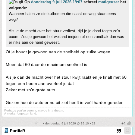
Op
donderdag 9 juli 2026 19:03
schreef
matigeuser
het
volgende:
Wanneer halen ze die kutbomen die naast de weg staan eens
weg?
Als je de macht over het stuur verliest, rijd je je dood tegen zo'n
boom. Zou je gewoon het weiland inrijden of een zandbak dan was
er niks aan de hand geweest.
Of je houdt je gewoon aan de snelheid op zulke wegen.
Meen dat 60 daar de maximum snelheid is.
Als je dan de macht over het stuur kwijt raakt en je knalt met 60
tegen een boom aan overleef je dat.
Zeker met zo'n grote auto.
Gezien hoe de auto er nu uit ziet heeft ie véél harder gereden.
Perhaps you've seen it, maybe in a dream.
A murky, forgotten land.
• donderdag 9 juli 2026 @ 19:10 • 23
PurifieR