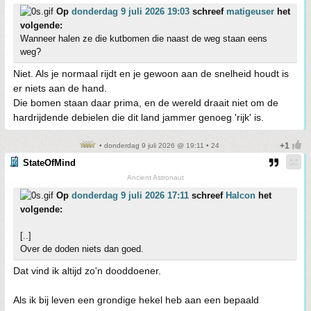
Op
donderdag 9 juli 2026 19:03
schreef
matigeuser
het
volgende:
Wanneer halen ze die kutbomen die naast de weg staan eens
weg?
Niet. Als je normaal rijdt en je gewoon aan de snelheid houdt is
er niets aan de hand.
Die bomen staan daar prima, en de wereld draait niet om de
hardrijdende debielen die dit land jammer genoeg 'rijk' is.
• donderdag 9 juli 2026 @ 19:11 • 24
StateOfMind
Ancient Astronaut
Op
donderdag 9 juli 2026 17:11
schreef
Halcon
het
volgende:
[..]
Over de doden niets dan goed.
Dat vind ik altijd zo'n dooddoener.
Als ik bij leven een grondige hekel heb aan een bepaald