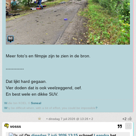
Meer foto's en filmpje zijn te zien in de bron.
------------
Dat lijkt hard gegaan.
Vier doden dat is ook veelzeggend, oef.
En best wele en dikke SUV.
W
ullie bin KOEL ©
Soneal
W
hy be difficult when, with a bit of effort, you could be impossible
?
• dinsdag 7 juli 2026 @ 13:26 • 2
vosss
Op
dinsdag 7 juli 2026 13:15
schreef
Leandra
het