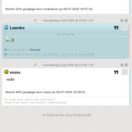
Bericht 32% gewijzigd door cinderloom op 09-07-2026 16:57:54
• donderdag 9 juli 2026 @ 15:52 • 14
Leandra
Is onmogelijk
W
ullie bin KOEL ©
Soneal
W
hy be difficult when, with a bit of effort, you could be impossible
?
• donderdag 9 juli 2026 @ 15:54 • 15
vosss
-edit-
Bericht 99% gewijzigd door vosss op 09-07-2026 18:38:52
De oude oude layout was veel beter!!
vosss is de naam, met dubbel s welteverstaan.
▼ Advertentie door Refinery89