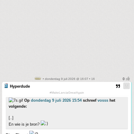
• donderdag 9 juli 2026 @ 16:07 • 16
Hyperdude
#MakeLanciaGreatAgain
Op
donderdag 9 juli 2026 15:54
schreef
vosss
het
volgende:
[..]
En wie is je bron?