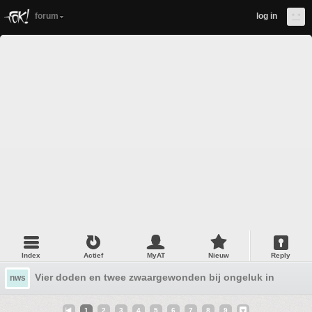
forum
log in
Index
Actief
MyAT
Nieuw
Reply
Vier doden en twee zwaargewonden bij ongeluk in het Li
nws
1
2
3
4
5
6
7
8
9