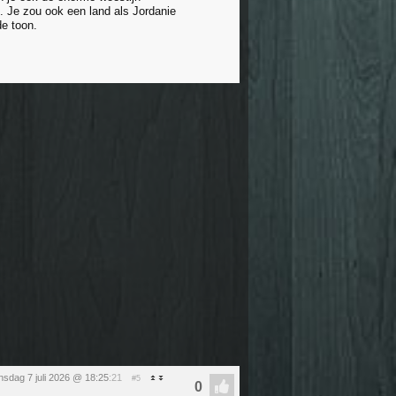
. Je zou ook een land als Jordanie
de toon.
nsdag 7 juli 2026 @ 18:25
:21
#5