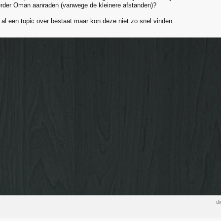
erder Oman aanraden (vanwege de kleinere afstanden)?
r al een topic over bestaat maar kon deze niet zo snel vinden.
di