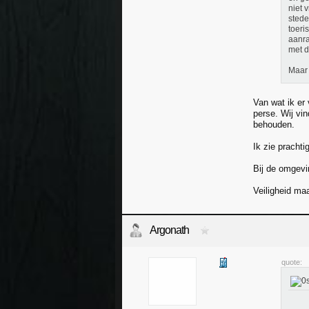
niet 
stede
toeri
aanra
met d
Maar 
Van wat ik er
perse. Wij vin
behouden.
Ik zie pracht
Bij de omgevi
Veiligheid maa
Argonath
quote: