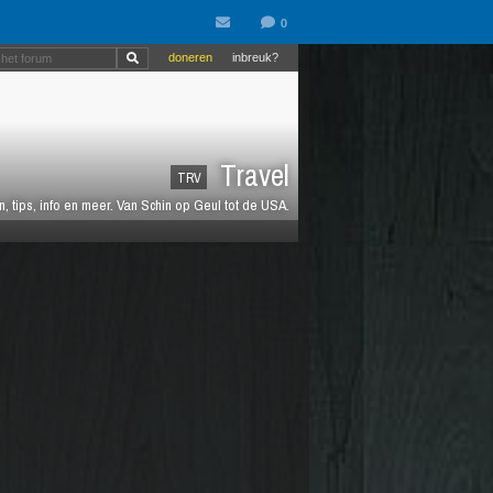
doneren
inbreuk?
Travel
TRV
 tips, info en meer. Van Schin op Geul tot de USA.