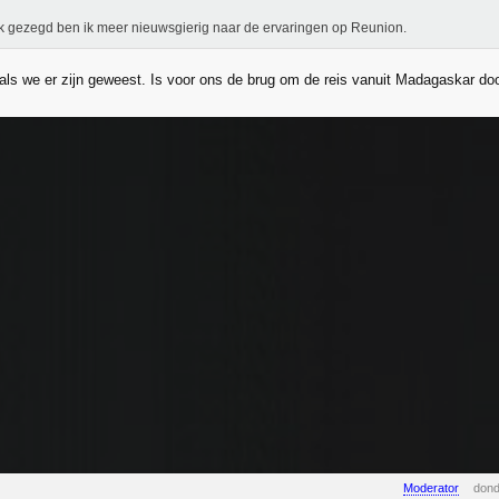
jk gezegd ben ik meer nieuwsgierig naar de ervaringen op Reunion.
 als we er zijn geweest. Is voor ons de brug om de reis vanuit Madagaskar doo
Moderator
dond