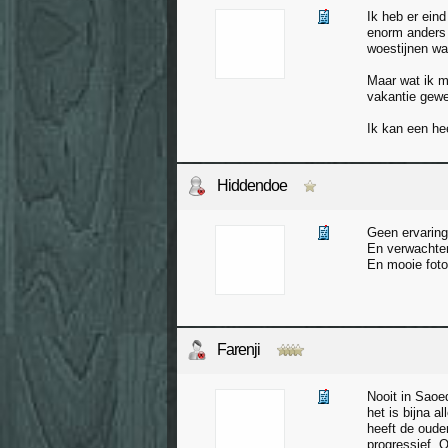
Ik heb er ein
enorm anders 
woestijnen wa
Maar wat ik m
vakantie gewee
Ik kan een he
Hiddendoe
Geen ervaring
En verwachten
En mooie foto'
Farenji
Nooit in Saoed
het is bijna a
heeft de oude
progressief. 