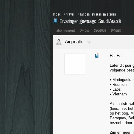
Index
»
travel
»
landen, streken en steden
Ervaringen gevraagd: Saudi Arabië
abonnement
Unibet
Coolblue
Bitvavo
Argonath
Hai Hai,
Later dit jaar
volgende best
• Madagaskar
• Reunion
• Laos
• Vietnam
Als laatste w
(lees; niet h
op het oog. Ma
Paraguay, Boli
bezocht door t
Zijn er meer 