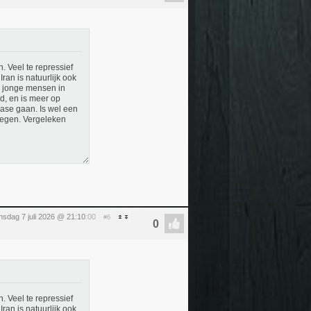
. Veel te repressief
ran is natuurlijk ook
e jonge mensen in
id, en is meer op
ase gaan. Is wel een
wegen. Vergeleken
nsdag 7 juli 2026 @ 21:10
:00
#6
. Veel te repressief
ran is natuurlijk ook