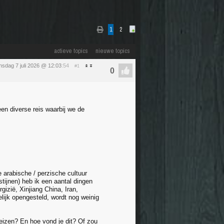
1
2
actieve topics
nieuwe topics
nsdag 7 juli 2026 @ 12:03
:54
#1
een diverse reis waarbij we de
 arabische / perzische cultuur
tijnen) heb ik een aantal dingen
gizië, Xinjiang China, Iran,
elijk opengesteld, wordt nog weinig
reizen? En hoe vond je dit? Of zou