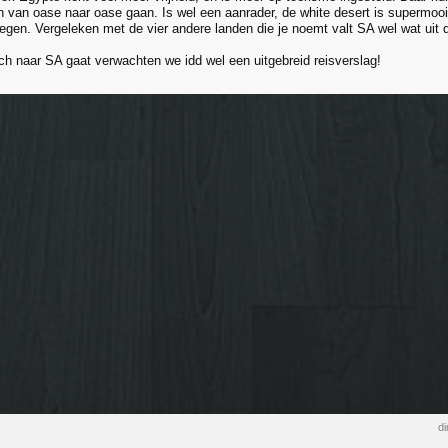
n van oase naar oase gaan. Is wel een aanrader, de white desert is supermooi
gen. Vergeleken met de vier andere landen die je noemt valt SA wel wat uit 
och naar SA gaat verwachten we idd wel een uitgebreid reisverslag!
di