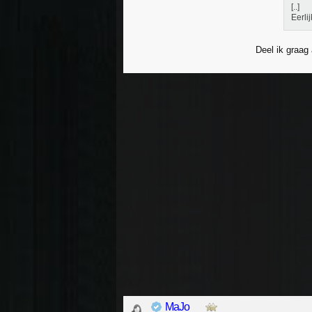
[..]
Eerli
Deel ik graag
MaJo