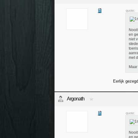
quote:
Nooit
en ge
niet 
stede
toeri
aanra
met d
Maar 
Eerlijk gezeg
Argonath
quote:
Nooit
en ge