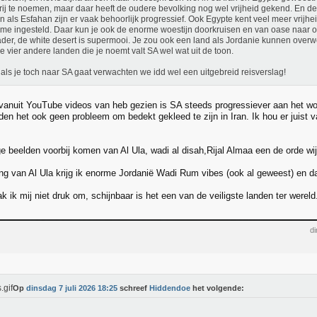
vrij te noemen, maar daar heeft de oudere bevolking nog wel vrijheid gekend. En d
n als Esfahan zijn er vaak behoorlijk progressief. Ook Egypte kent veel meer vrijhe
sme ingesteld. Daar kun je ook de enorme woestijn doorkruisen en van oase naar o
der, de white desert is supermooi. Je zou ook een land als Jordanie kunnen over
e vier andere landen die je noemt valt SA wel wat uit de toon.
als je toch naar SA gaat verwachten we idd wel een uitgebreid reisverslag!
 vanuit YouTube videos van heb gezien is SA steeds progressiever aan het wor
den het ook geen probleem om bedekt gekleed te zijn in Iran. Ik hou er juist v
ige beelden voorbij komen van Al Ula, wadi al disah,Rijal Almaa een de orde w
ng van Al Ula krijg ik enorme Jordanië Wadi Rum vibes (ook al geweest) en da
k ik mij niet druk om, schijnbaar is het een van de veiligste landen ter wereld
di
Op
dinsdag 7 juli 2026 18:25
schreef
Hiddendoe
het volgende: