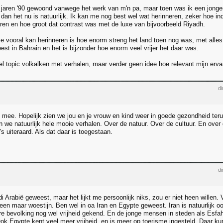
d jaren '90 gewoond vanwege het werk van m'n pa, maar toen was ik een jonge
dan het nu is natuurlijk. Ik kan me nog best wel wat herinneren, zeker hoe i
ren en hoe groot dat contrast was met de luxe van bijvoorbeeld Riyadh.
e vooral kan herinneren is hoe enorm streng het land toen nog was, met alles.
st in Bahrain en het is bijzonder hoe enorm veel vrijer het daar was.
el topic volkalken met verhalen, maar verder geen idee hoe relevant mijn erva
di
 mee. Hopelijk zien we jou en je vrouw en kind weer in goede gezondheid teru
 we natuurlijk hele mooie verhalen. Over de natuur. Over de cultuur. En over 
s uiteraard. Als dat daar is toegestaan.
di
i Arabië geweest, maar het lijkt me persoonlijk niks, zou er niet heen willen. 
lleen maar woestijn. Ben wel in oa Iran en Egypte geweest. Iran is natuurlijk o
re bevolking nog wel vrijheid gekend. En de jonge mensen in steden als Esfaha
Ook Egypte kent veel meer vrijheid, en is meer op toerisme ingesteld. Daar k