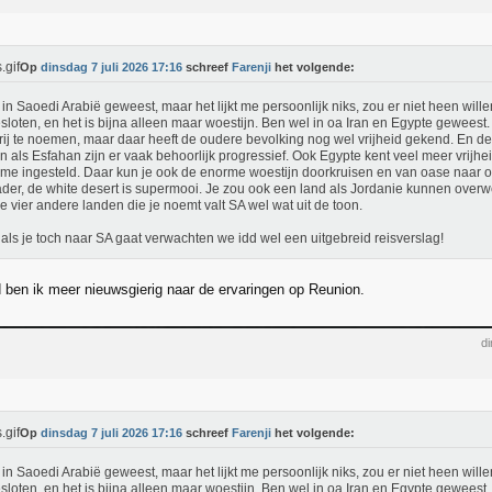
Op
dinsdag 7 juli 2026 17:16
schreef
Farenji
het volgende:
 in Saoedi Arabië geweest, maar het lijkt me persoonlijk niks, zou er niet heen willen
sloten, en het is bijna alleen maar woestijn. Ben wel in oa Iran en Egypte geweest. I
vrij te noemen, maar daar heeft de oudere bevolking nog wel vrijheid gekend. En d
n als Esfahan zijn er vaak behoorlijk progressief. Ook Egypte kent veel meer vrijhe
sme ingesteld. Daar kun je ook de enorme woestijn doorkruisen en van oase naar o
der, de white desert is supermooi. Je zou ook een land als Jordanie kunnen over
e vier andere landen die je noemt valt SA wel wat uit de toon.
als je toch naar SA gaat verwachten we idd wel een uitgebreid reisverslag!
d ben ik meer nieuwsgierig naar de ervaringen op Reunion.
di
Op
dinsdag 7 juli 2026 17:16
schreef
Farenji
het volgende:
 in Saoedi Arabië geweest, maar het lijkt me persoonlijk niks, zou er niet heen willen
sloten, en het is bijna alleen maar woestijn. Ben wel in oa Iran en Egypte geweest. I