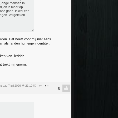
e jonge mensen in
id, en is meer op
ase gaan. Is wel een
wegen. Vergeleken
den. Dat hoeft voor mij niet eens
an als landen hun eigen identiteit
ijken van Jeddah.
t trekt mij enorm.
.
nsdag 7 juli 2026 @ 21:10
:50
#7