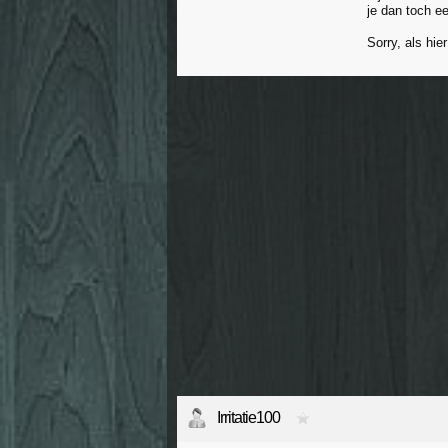
je dan toch e
Sorry, als hie
Irritatie100