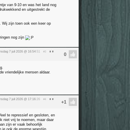
ntje van 9-10 en was het land nog
ndrukwekkend en uitgestrekt de
 Wij zijn toen ook een keer op
ringen nog zijn
nsdag 7 juli 2026 @ 16:54
:51
#3
g.
de vriendelijke mensen aldaar.
nsdag 7 juli 2026 @ 17:16
:26
#4
Veel te repressief en gesloten, en
ok niet vrij te noemen, maar daar
n zijn er vaak behoorlijk
un je ook de enorme woestijn