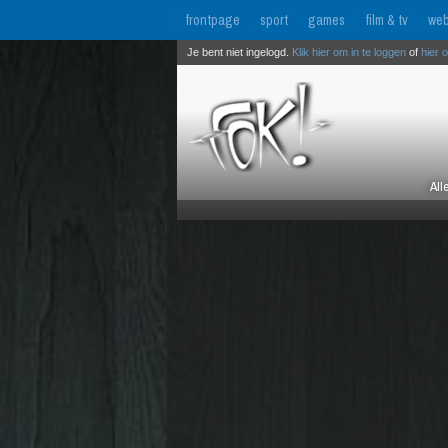
frontpage
sport
games
film & tv
web
Je bent niet ingelogd.
Klik hier om in te loggen
of
hier 
All