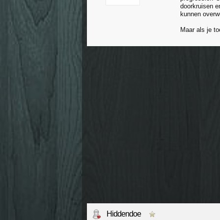
doorkruisen e
kunnen overwe
Maar als je t
Hiddendoe