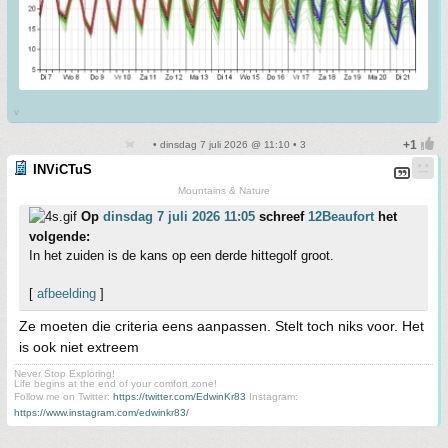
v
• dinsdag 7 juli 2026 @ 11:10 • 3
INViCTuS
Mountains & Nature
Op
dinsdag 7 juli 2026 11:05
schreef
12Beaufort
het
volgende:
In het zuiden is de kans op een derde hittegolf groot.
[
afbeelding
]
Ze moeten die criteria eens aanpassen. Stelt toch niks voor. Het
is ook niet extreem
Never Stop Exploring!
Life begins at the end of your comfort zone!
Follow me on Twitter:
https://twitter.com/EdwinKr83
Instagram:
https://www.instagram.com/edwinkr83/