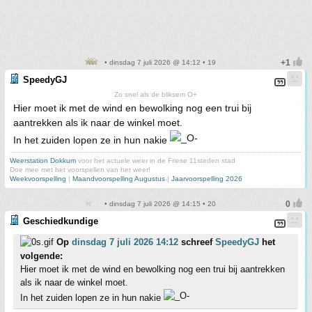
• dinsdag 7 juli 2026 @ 14:12 • 19
SpeedyGJ
Zo snel als de bliksem O+
Hier moet ik met de wind en bewolking nog een trui bij
aantrekken als ik naar de winkel moet.
In het zuiden lopen ze in hun nakie
Weerstation Dokkum
voor het actuele weer in de Friese 11steden stad
Doe mee met het voorspellen van het weer!
Weekvoorspelling
|
Maandvoorspelling Augustus
|
Jaarvoorspelling 2026
• dinsdag 7 juli 2026 @ 14:15 • 20
Geschiedkundige
Op
dinsdag 7 juli 2026 14:12
schreef
SpeedyGJ
het
volgende:
Hier moet ik met de wind en bewolking nog een trui bij aantrekken
als ik naar de winkel moet.
In het zuiden lopen ze in hun nakie