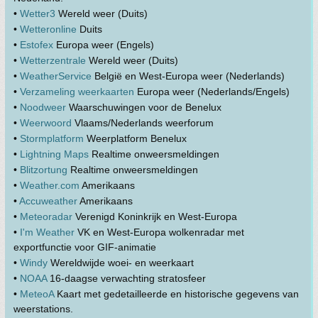
•
Wetter3
Wereld weer (Duits)
•
Wetteronline
Duits
•
Estofex
Europa weer (Engels)
•
Wetterzentrale
Wereld weer (Duits)
•
WeatherService
België en West-Europa weer (Nederlands)
•
Verzameling weerkaarten
Europa weer (Nederlands/Engels)
•
Noodweer
Waarschuwingen voor de Benelux
•
Weerwoord
Vlaams/Nederlands weerforum
•
Stormplatform
Weerplatform Benelux
•
Lightning Maps
Realtime onweersmeldingen
•
Blitzortung
Realtime onweersmeldingen
•
Weather.com
Amerikaans
•
Accuweather
Amerikaans
•
Meteoradar
Verenigd Koninkrijk en West-Europa
•
I'm Weather
VK en West-Europa wolkenradar met
exportfunctie voor GIF-animatie
•
Windy
Wereldwijde woei- en weerkaart
•
NOAA
16-daagse verwachting stratosfeer
•
MeteoA
Kaart met gedetailleerde en historische gegevens van
weerstations.