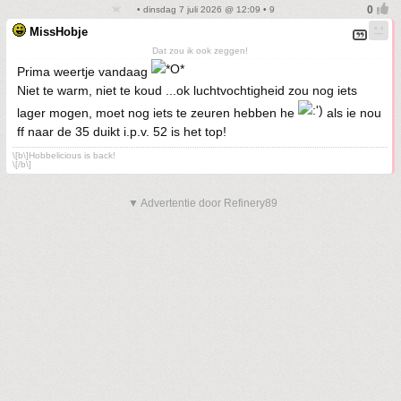
• dinsdag 7 juli 2026 @ 12:09 • 9
MissHobje
Dat zou ik ook zeggen!
Prima weertje vandaag
Niet te warm, niet te koud ...ok luchtvochtigheid zou nog iets
lager mogen, moet nog iets te zeuren hebben he
als ie nou
ff naar de 35 duikt i.p.v. 52 is het top!
\[b\]Hobbelicious is back!
\[/b\]
▼ Advertentie door Refinery89