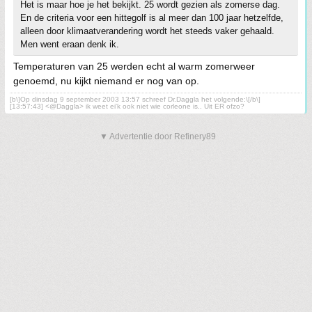
Het is maar hoe je het bekijkt. 25 wordt gezien als zomerse dag.
En de criteria voor een hittegolf is al meer dan 100 jaar hetzelfde,
alleen door klimaatverandering wordt het steeds vaker gehaald.
Men went eraan denk ik.
Temperaturen van 25 werden echt al warm zomerweer
genoemd, nu kijkt niemand er nog van op.
[b\]Op dinsdag 9 september 2003 13:57 schreef Dr.Daggla het volgende:\[/b\]
[13:57:43] <@Daggla> ik weet ei'k ook niet wie corleone is.. Uit ER ofzo?
▼ Advertentie door Refinery89