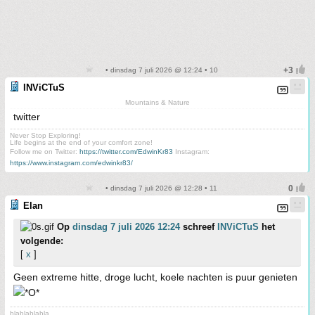
• dinsdag 7 juli 2026 @ 12:24 • 10
INViCTuS
Mountains & Nature
twitter
Never Stop Exploring!
Life begins at the end of your comfort zone!
Follow me on Twitter:
https://twitter.com/EdwinKr83
Instagram:
https://www.instagram.com/edwinkr83/
• dinsdag 7 juli 2026 @ 12:28 • 11
Elan
Op
dinsdag 7 juli 2026 12:24
schreef
INViCTuS
het
volgende:
[
x
]
Geen extreme hitte, droge lucht, koele nachten is puur genieten
blablablabla