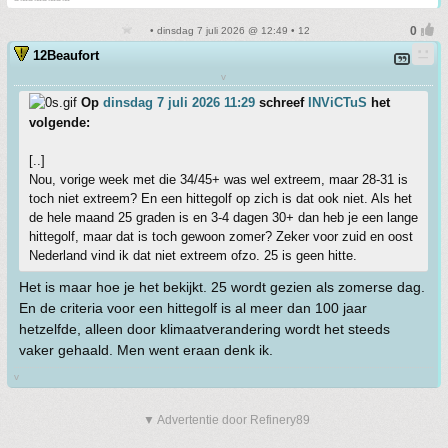
• dinsdag 7 juli 2026 @ 12:49 • 12
12Beaufort
v
Op
dinsdag 7 juli 2026 11:29
schreef
INViCTuS
het
volgende:
[..]
Nou, vorige week met die 34/45+ was wel extreem, maar 28-31 is
toch niet extreem? En een hittegolf op zich is dat ook niet. Als het
de hele maand 25 graden is en 3-4 dagen 30+ dan heb je een lange
hittegolf, maar dat is toch gewoon zomer? Zeker voor zuid en oost
Nederland vind ik dat niet extreem ofzo. 25 is geen hitte.
Het is maar hoe je het bekijkt. 25 wordt gezien als zomerse dag.
En de criteria voor een hittegolf is al meer dan 100 jaar
hetzelfde, alleen door klimaatverandering wordt het steeds
vaker gehaald. Men went eraan denk ik.
v
▼ Advertentie door Refinery89