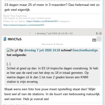
23 dagen maar 25 of meer in 3 maanden? Das helemaal niet zo
gek veel eigenlijk.
Never Stop Exploring!
Life begins at the end of your comfort zone!
Follow me on Twitter:
https://twitter.com/EdwinKr83
Instagram:
https://www.instagram.com/edwinkr83/
• dinsdag 7 juli 2026 @ 14:36 • 23
INViCTuS
Mountains & Nature
Op
dinsdag 7 juli 2026 14:18
schreef
Geschiedkundige
het volgende:
[..]
Schiet al goed op dan. In Ell 14 tropische dagen vooralsnog. Ik heb
er hier aan de rand van het dorp nu 18 in totaal gemeten. Op
warme dagen zit ik dan 1 tot max 2 graden boven een KNMI
station is mijn ervaring.
Maak eens een foto hoe jouw meet opstelling staat dan! Wijkt
best wel af van de stations. In de buurt van bebouwing natuurlijk
wel warmer. Heb je overal wel