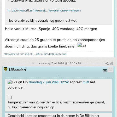
in Zuid-Frankrijk, Spanje of Portugal geboekt.
https://www.rtl.nl/nieuws(...)e-valencia-en-aragon
Het reisadvies blijft vooralsnog groen, dat wel.
Hallo vanuit Murcia, Spanje. 40C vandaag, 42C morgen.
Aircootje staat op 25 graden te pruttelen en zonnepaneeltjes
doen hun ding, dus gratis koelte hierbinnen
https://mir-s3-cdn-cf.beh(...)95.57a26da022ad5.png
• dinsdag 7 juli 2026 @ 13:35 • 18
12Beaufort
v
Op
dinsdag 7 juli 2026 12:52
schreef
mitt
het
volgende:
[..]
Temperaturen van 25 werden echt al warm zomerweer genoemd,
nu kijkt niemand er nog van op.
Gemiddeld komt de temperatuur in de zomer in De Bilt in het