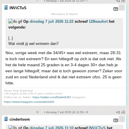
• dinsdag 7 juli 2026 @ 11:29 • 7
INViCTuS
Mountains & Nature
Op
dinsdag 7 juli 2026 11:22
schreef
12Beaufort
het
volgende:
[..]
Wat vindt jij wel extreem dan?
Nou, vorige week met die 34/45+ was wel extreem, maar 28-31
is toch niet extreem? En een hittegolf op zich is dat ook niet. Als
het de hele maand 25 graden is en 3-4 dagen 30+ dan heb je
een lange hittegolf, maar dat is toch gewoon zomer? Zeker voor
zuid en oost Nederland vind ik dat niet extreem ofzo. 25 is geen
hitte.
Never Stop Exploring!
Life begins at the end of your comfort zone!
Follow me on Twitter:
https://twitter.com/EdwinKr83
Instagram:
https://www.instagram.com/edwinkr83/
• dinsdag 7 juli 2026 @ 11:56 • 8
cinderloom
Op
dinsdag 7 juli 2026 11:10
schreef
INViCTuS
het