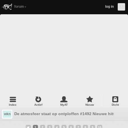
forum
log in
Index
Actief
MyAT
Nieuw
Dicht
De atmosfeer staat op ontploffen #1492 Nieuwe hittegolf of
wkn
1
2
3
4
5
6
7
8
9
10