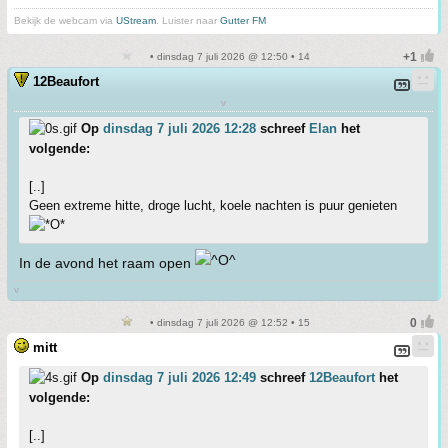
Bekijk de webcam via
UStream
. Luister naar
Gutter FM
• dinsdag 7 juli 2026 @ 12:50 • 14
12Beaufort
v
Op
dinsdag 7 juli 2026 12:28
schreef
Elan
het
volgende:
[..]
Geen extreme hitte, droge lucht, koele nachten is puur genieten
In de avond het raam open
v
• dinsdag 7 juli 2026 @ 12:52 • 15
mitt
Op
dinsdag 7 juli 2026 12:49
schreef
12Beaufort
het
volgende:
[..]