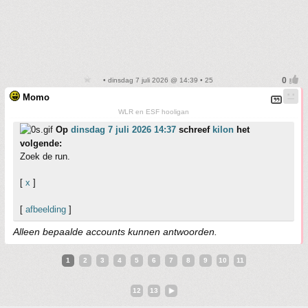
• dinsdag 7 juli 2026 @ 14:39 • 25
Momo
WLR en ESF hooligan
Op
dinsdag 7 juli 2026 14:37
schreef
kilon
het
volgende:
Zoek de run.
[
x
]
[
afbeelding
]
Alleen bepaalde accounts kunnen antwoorden.
1
2
3
4
5
6
7
8
9
10
11
12
13