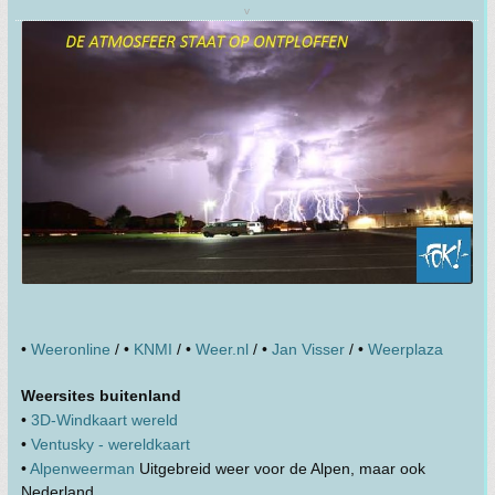
v
•
Weeronline
/ •
KNMI
/ •
Weer.nl
/ •
Jan Visser
/ •
Weerplaza
Weersites buitenland
•
3D-Windkaart wereld
•
Ventusky - wereldkaart
•
Alpenweerman
Uitgebreid weer voor de Alpen, maar ook
Nederland.