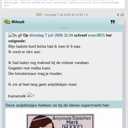
alledaagse, alsof de wereld me even vasthoudt. Capuchons en ik? Een onafscheidelijk
duo
• dinsdag 7 juli 2026 @ 16:24 • 9
Mikeytt
Any/All
Op
dinsdag 7 juli 2026 11:34
schreef
marc0871
het
volgende:
Mijn laatste bord brinta had ik toen ik 6 was.
Ik vond er niks aan.
Ik had laatst nog makreel bij de visboer vandaan.
Gegeten met melba toast.
Die tomatensaus mag je houden.
Ik zie al heel lang geen anijsblokjes meer.
Karnemelk
Deze anijsblokjes hebben ze bij de kleine supermarkt hier.