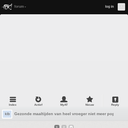
forum
log in
Index
Actief
MyAT
Nieuw
Reply
Gezonde maaltijden van heel vroeger niet meer populair
klb
1
2