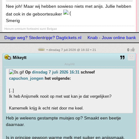
Nee joh! Maar wij hebben sowieso niets met anijs. Jullie hebben
dat ook in de geboortesuiker
Smerig
Horum omnium fortissimi sunt Belgae
Dagje weg? Stedentripje? Dagtickets.nl
Knab - Jouw online bank
• dinsdag 7 juli 2026 @ 16:32 • 21
Mikeytt
Any/All
Op
dinsdag 7 juli 2026 16:31
schreef
capuchon_jongen
het volgende:
[..]
Ik heb Anijsmelk nooit op met wat kan je dat vergelijken?
Karnemelk krijg ik echt niet door me keel.
Heb je weleens gestampte muisjes op? Smaakt een beetje
daarnaar.
Is in principe gewoon warme melk met suiker en anijssmaak.