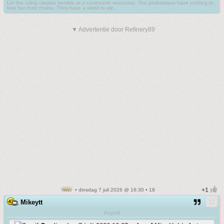
Let the ruling classes tremble at a communist revolution. The proletarians have nothing to
lose but their chains. They have a world to win.
▼ Advertentie door Refinery89
• dinsdag 7 juli 2026 @ 16:30 • 18
Mikeytt
Any/All