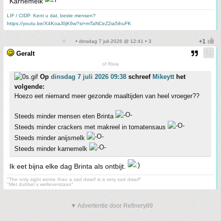
Karnemelk
LIF / CIDP. Kent u dat, beste mensen?
https://youtu.be/X4KoaJ0jK6w?si=mTaNCeZ2ia5ihuFK
• dinsdag 7 juli 2026 @ 12:41 • 3
Geralt
of Rivia
Op
dinsdag 7 juli 2026 09:38
schreef
Mikeytt
het
volgende:
Hoezo eet niemand meer gezonde maaltijden van heel vroeger??
Steeds minder mensen eten Brinta
Steeds minder crackers met makreel in tomatensaus
Steeds minder anijsmelk
Steeds minder karnemelk
Ik eet bijna elke dag Brinta als ontbijt.
"The only sight worse than a sad dwarf is a very sad dwarf"
"Met dubbel s welteverstaan"
▼ Advertentie door Refinery89