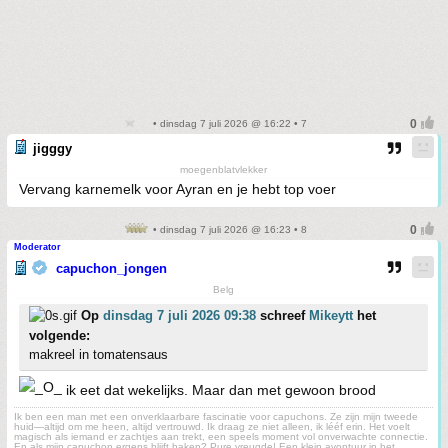
• dinsdag 7 juli 2026 @ 16:22 • 7
jigggy
moegenblatvlekker
Vervang karnemelk voor Ayran en je hebt top voer
• dinsdag 7 juli 2026 @ 16:23 • 8
Moderator
capuchon_jongen
Belg
Op
dinsdag 7 juli 2026 09:38
schreef
Mikeytt
het
volgende:
makreel in tomatensaus
ik eet dat wekelijks. Maar dan met gewoon brood
Ik ben een man met een onverklaarbare fascinatie voor capuchons. Ze zijn mijn tweede
huid—altijd om me heen, altijd vertrouwd. Ik draag ze niet alleen, ik lééf erin. Het voelt
magisch als iemand er zachtjes aan trekt, een speels moment vol onverwachte connectie.
En als mijn capuchon ergens blijft haken? Pure vreugde! Een klein avontuur in het