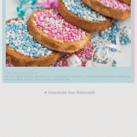
🇨🇳🇻🇳🇱🇦🇨🇺🇰🇵☭
Let the ruling classes tremble at a communist revolution. The proletarians have nothing to
lose but their chains. They have a world to win.
▼ Advertentie door Refinery89