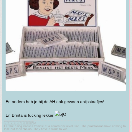
En anders heb je bij de AH ook gewoon anijsstaafjes!
En Brinta is fucking lekker
🇨🇳🇻🇳🇱🇦🇨🇺🇰🇵☭
Let the ruling classes tremble at a communist revolution. The proletarians have nothing to
lose but their chains. They have a world to win.