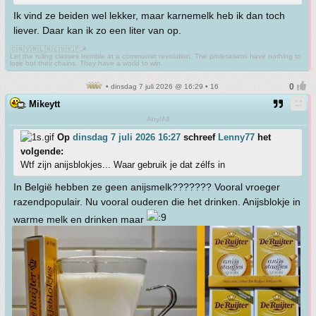
Ik vind ze beiden wel lekker, maar karnemelk heb ik dan toch
liever. Daar kan ik zo een liter van op.
🇨🇳🇻🇳🇱🇦🇨🇺🇰🇵☭
Let the ruling classes tremble at a communist revolution. The proletarians have nothing to
lose but their chains. They have a world to win.
• dinsdag 7 juli 2026 @ 16:29 • 16
Mikeytt
Any/All
Op
dinsdag 7 juli 2026 16:27
schreef
Lenny77
het
volgende:
Wtf zijn anijsblokjes... Waar gebruik je dat zélfs in
In België hebben ze geen anijsmelk??????? Vooral vroeger
razendpopulair. Nu vooral ouderen die het drinken. Anijsblokje in
warme melk en drinken maar