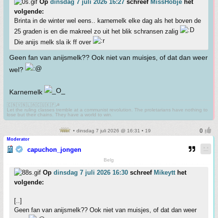
Op
dinsdag 7 juli 2026 16:27
schreef
MissHobje
het
volgende:
Brinta in de winter wel eens.. karnemelk elke dag als het boven de
25 graden is en die makreel zo uit het blik schransen zalig
Die anijs melk sla ik ff over
Geen fan van anijsmelk?? Ook niet van muisjes, of dat dan weer
wel?
Karnemelk
🇨🇳🇻🇳🇱🇦🇨🇺🇰🇵☭
Let the ruling classes tremble at a communist revolution. The proletarians have nothing to
lose but their chains. They have a world to win.
• dinsdag 7 juli 2026 @ 16:31 • 19
Moderator
capuchon_jongen
Belg
Op
dinsdag 7 juli 2026 16:30
schreef
Mikeytt
het
volgende:
[..]
Geen fan van anijsmelk?? Ook niet van muisjes, of dat dan weer