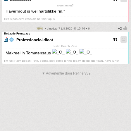
meenjeniet?
Havermout is wel hartstikke "in."
Het is pas echt crisis als het bier op is.
• dinsdag 7 juli 2026 @ 15:46 • 6
Redactie Frontpage
Professionele-Idioot
Palm Beach Pete
Makreel in Tomatensaus
I'm just Palm Beach Pete, gonna play some tennis today, going into town, have lunch.
▼ Advertentie door Refinery89