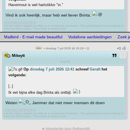
Havermout is wel hartstikke "in."
Vind ik ook heerlijk, maar heb wel liever Brinta.
🇨🇳🇻🇳🇱🇦🇨🇺🇰🇵☭
Let the ruling classes tremble at a communist revolution. The proletarians have nothing to
lose but their chains. They have a world to win.
Mailbird - E-mail made beautiful
Vodafone aanbiedingen
Zoek j
• dinsdag 7 juli 2026 @ 16:26 • 11
Mikeytt
Any/All
Op
dinsdag 7 juli 2026 12:41
schreef
Geralt
het
volgende:
[..]
Ik eet bijna elke dag Brinta als ontbijt.
Weten
Jammer dat niet meer mensen dit doen
🇨🇳🇻🇳🇱🇦🇨🇺🇰🇵☭
Let the ruling classes tremble at a communist revolution. The proletarians have nothing to
lose but their chains. They have a world to win.
▼ Advertentie door Refinery89