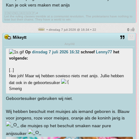
Kan je ook vers maken met anijs
🇨🇳🇻🇳🇱🇦🇨🇺🇰🇵☭
Let the ruling classes tremble at a communist revolution. The proletarians have nothing to
lose but their chains. They have a world to win.
• dinsdag 7 juli 2026 @ 16:34 • 22
Mikeytt
Any/All
Op
dinsdag 7 juli 2026 16:32
schreef
Lenny77
het
volgende:
[..]
Nee joh! Maar wij hebben sowieso niets met anijs. Jullie hebben
dat ook in de geboortesuiker
Smerig
Geboortesuiker gebruiken wij niet.
Wij hebben beschuit met muisjes als iemand geboren is. Blauw
voor jongens, roze voor meisjes, oranje als de koninh jarig is
die muisjes op het beschuit smaken naar pure
anijssuiker