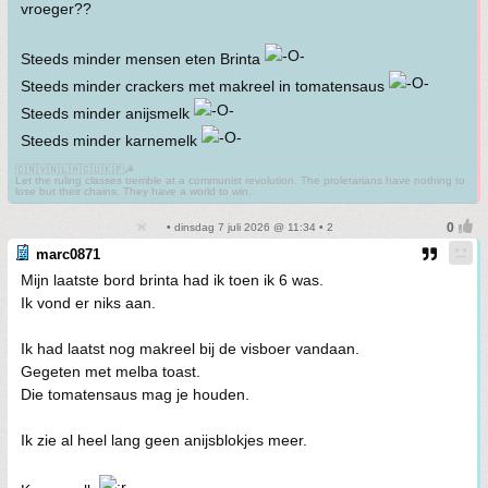
vroeger??
Steeds minder mensen eten Brinta
Steeds minder crackers met makreel in tomatensaus
Steeds minder anijsmelk
Steeds minder karnemelk
🇨🇳🇻🇳🇱🇦🇨🇺🇰🇵☭
Let the ruling classes tremble at a communist revolution. The proletarians have nothing to
lose but their chains. They have a world to win.
• dinsdag 7 juli 2026 @ 11:34 • 2
marc0871
Mijn laatste bord brinta had ik toen ik 6 was.
Ik vond er niks aan.
Ik had laatst nog makreel bij de visboer vandaan.
Gegeten met melba toast.
Die tomatensaus mag je houden.
Ik zie al heel lang geen anijsblokjes meer.