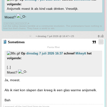
volgende:
Anijsmelk moest ik als kind vaak drinken. Vreselijk.
Moest?
🇨🇳🇻🇳🇱🇦🇨🇺🇰🇵☭
Let the ruling classes tremble at a communist revolution. The proletarians have nothing to
lose but their chains. They have a world to win.
• dinsdag 7 juli 2026 @ 16:47 • 25
Sometimes
Panta Rhei
Op
dinsdag 7 juli 2026 16:37
schreef
Mikeytt
het
volgende:
[..]
Moest?
Ja, moest.
Als ik niet kon slapen dan kreeg ik een glas warme anijsmelk.
Bah
I removed all the bad food from my house.