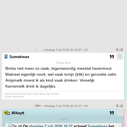
• dinsdag 7 juli 2026 @ 16:37 • 23
Sometimes
Panta Rhei
Brinta niet meer zo vaak, tegenwoordig meestal havermout.
Makreel eigenlijk nooit, wel vaak tonijn (blik) en gerookte zalm.
Anijsmelk moest ik als kind vaak drinken. Vreselijk.
Karnemelk drink ik dagelijks.
I removed all the bad food from my house.
It was delicious.
• dinsdag 7 juli 2026 @ 16:37 • 24
Mikeytt
Any/All
Op
dinsdag 7 juli 2026 16:37
schreef
Sometimes
het