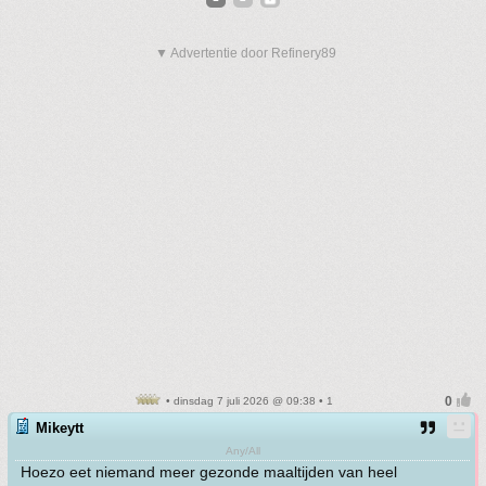
▼ Advertentie door Refinery89
• dinsdag 7 juli 2026 @ 09:38 • 1
Mikeytt
Any/All
Hoezo eet niemand meer gezonde maaltijden van heel