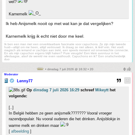
wel?
Karnemelk
Ik heb Anijsmelk nooit op met wat kan je dat vergelijken?
Karnemelk krijg ik echt niet door me keel.
Ik ben een man met een onverklaarbare fascinatie voor capuchons. Ze zijn mijn tweede
huid—altijd om me heen, altijd vertrouwd. Ik draag ze niet alleen, ik lééf erin. Het voelt
magisch als iemand er zachtjes aan trekt, een speels moment vol onverwachte connectie.
En als mijn capuchon ergens blijft haken? Pure vreugde! Een klein avontuur in het
alledaagse, alsof de wereld me even vasthoudt. Capuchons en ik? Een onafscheidelijk
duo
• dinsdag 7 juli 2026 @ 16:32 • 20
Moderator
Lenny77
Op
dinsdag 7 juli 2026 16:29
schreef
Mikeytt
het
volgende:
[..]
In België hebben ze geen anijsmelk??????? Vooral vroeger
razendpopulair. Nu vooral ouderen die het drinken. Anijsblokje in
warme melk en drinken maar
[
afbeelding
]