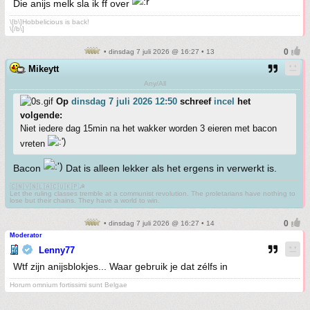
Die anijs melk sla ik ff over
\[b\]Hobbelicious is back!
\[/b\]
• dinsdag 7 juli 2026 @ 16:27 • 13
Mikeytt
Any/All
Op
dinsdag 7 juli 2026 12:50
schreef
incel
het
volgende:
Niet iedere dag 15min na het wakker worden 3 eieren met bacon
vreten
Bacon
Dat is alleen lekker als het ergens in verwerkt is.
🇨🇳🇻🇳🇱🇦🇨🇺🇰🇵☭
Let the ruling classes tremble at a communist revolution. The proletarians have nothing to
lose but their chains. They have a world to win.
• dinsdag 7 juli 2026 @ 16:27 • 14
Moderator
Lenny77
Wtf zijn anijsblokjes... Waar gebruik je dat zélfs in
Horum omnium fortissimi sunt Belgae