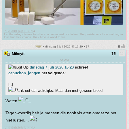
🇨🇳🇻🇳🇱🇦🇨🇺🇰🇵☭
Let the ruling classes tremble at a communist revolution. The proletarians have nothing to
lose but their chains. They have a world to win.
• dinsdag 7 juli 2026 @ 16:29 • 17
Mikeytt
Any/All
Op
dinsdag 7 juli 2026 16:23
schreef
capuchon_jongen
het volgende:
[..]
ik eet dat wekelijks. Maar dan met gewoon brood
Weten
Tegenwoordig heb je mensen die nooit vis eten omdat ze het
niet lusten....
🇨🇳🇻🇳🇱🇦🇨🇺🇰🇵☭