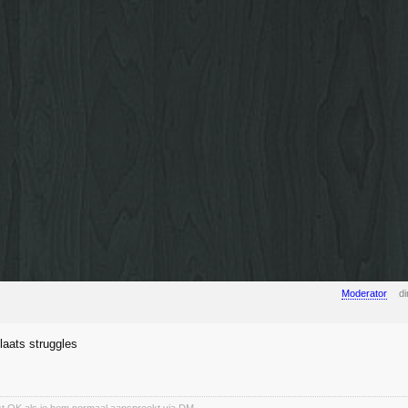
Moderator
di
laats struggles