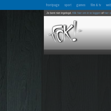
frontpage
sport
games
film & tv
web
Je bent niet ingelogd.
Klik hier om in te loggen
of
hier 