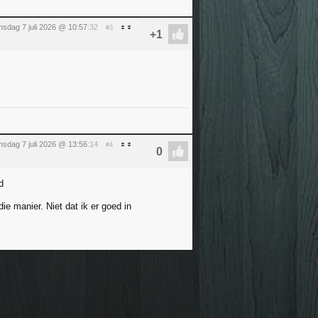
nsdag 7 juli 2026 @ 10:57
:32
#3
nsdag 7 juli 2026 @ 13:56
:14
#4
d
ie manier. Niet dat ik er goed in