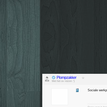
Plompzakker
Met het ov reizen :')
Sociale werkp