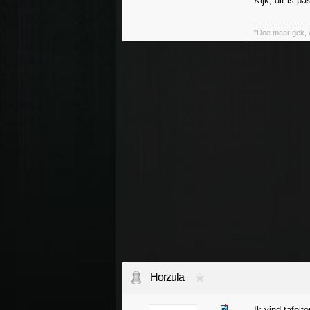
Kijk, dit is 
"Doe maar gek, 
Horzula
Ik vind tafelte