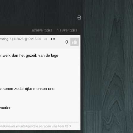
actieve topics
nieuwe topics
nsdag 7 juli 2026 @ 09:16
:00
#1
er werk dan het gezeik van de lage
wassenen zodat rijke mensen ons
pvoeden
aakmaker en intelligentste persoon van heel KLB.