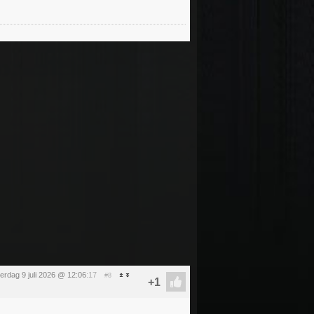
erdag 9 juli 2026 @ 12:06
:17
#8