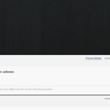
Forum Admin
woen
en oefenen
ier kan altijd nog een mooie tekening worden.
woen