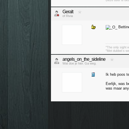
Deze user is be
Geralt
of Rivia
Bettin
"The only sight 
"Met dubbel s we
angels_on_the_sideline
Wat doe je hier. Ga weg.
Ik heb poos te
Eerlijk, was b
was maar an