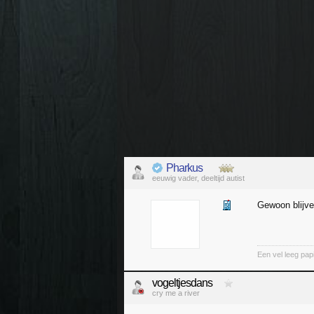
Pharkus
eeuwig vader, deeltijd autist
Gewoon blijv
Een vel leeg pap
vogeltjesdans
cry me a river