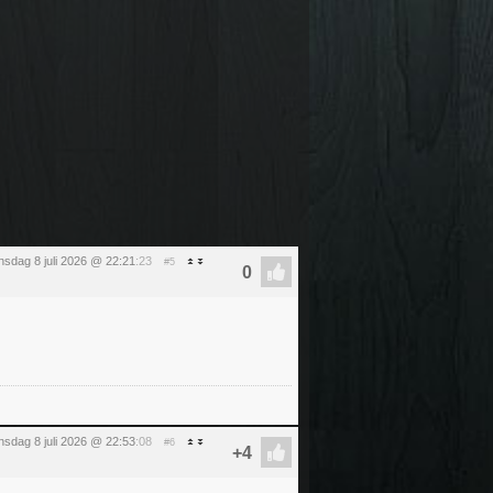
sdag 8 juli 2026 @ 22:21
:23
#5
sdag 8 juli 2026 @ 22:53
:08
#6