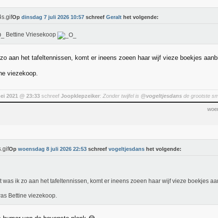
Op
dinsdag 7 juli 2026 10:57
schreef
Geralt
het volgende:
Bettine Vriesekoop
 zo aan het tafeltennissen, komt er ineens zoeen haar wijf vieze boekjes aanb
ne viezekoop.
mei 2021 @ 23:33
schreef
Joopklepzeiker
:
Zonder twijfel is
@vogeltjesdans
de grootste sm
woen
Op
woensdag 8 juli 2026 22:53
schreef
vogeltjesdans
het volgende:
t was ik zo aan het tafeltennissen, komt er ineens zoeen haar wijf vieze boekjes a
as Bettine viezekoop.