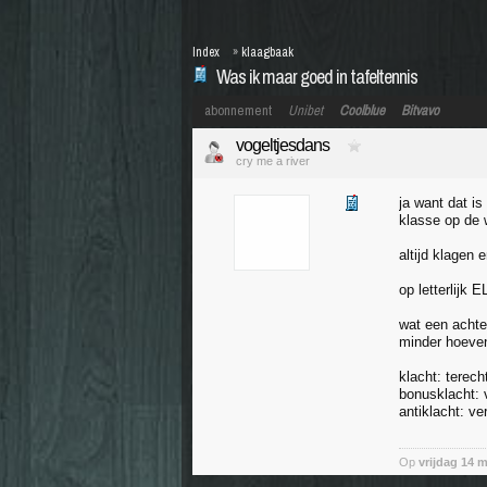
Index
»
klaagbaak
Was ik maar goed in tafeltennis
abonnement
Unibet
Coolblue
Bitvavo
vogeltjesdans
cry me a river
ja want dat i
klasse op de 
altijd klagen 
op letterlijk 
wat een achte
minder hoeven
klacht: terech
bonusklacht: 
antiklacht: v
Op
vrijdag 14 