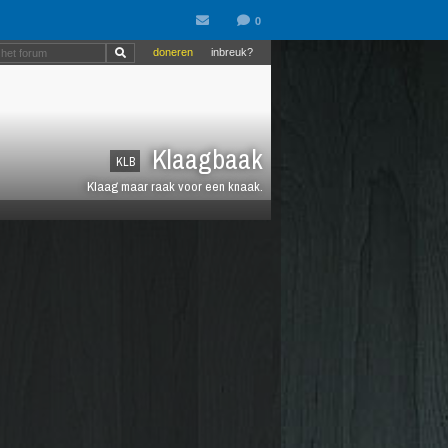
doneren
inbreuk?
Klaagbaak
KLB
Klaag maar raak voor een knaak.