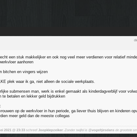
di
s echt een stuk makkelijker en ook nog veel meer verdienen voor relatief mind
werkvloer aanhoren
en bitchen en vingers wijzen
ELKE plek waar ik ga, niet alleen de sociale werkplaats.
rlijke submensen man, werk is enkel gemaakt als kinderdagverblijf voor vol
 te betalen en lekker geld bijdrukken
t
vrouwen op de werkvloer in hun periode, ga liever thuis blijven en kinderen o
erdien meer geld dan de meeste collegas
mei 2021 @ 23:33
schreef
Joopklepzeiker
:
Zonder twijfel is
@vogeltjesdans
de grootste sm