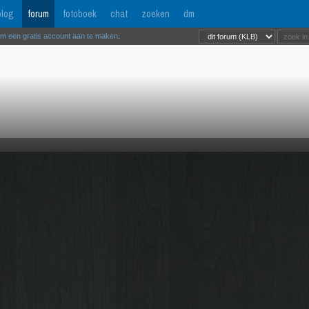
log
forum
fotoboek
chat
zoeken
dm
om een gratis account aan te maken
.