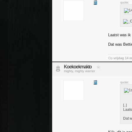
quote:
Laatst was ik
Dat was Betti
Op
vrijdag 14 
Koekoekmakto
mighty, mighty warrior
quote:
[..]
Laats
Dat w