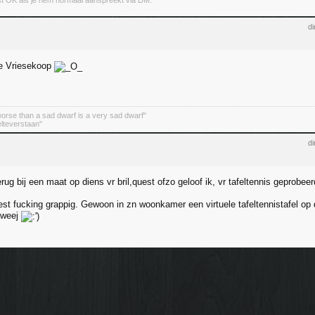
st OK als je hem normaal aanspreekt via DM.
di
e Vriesekoop
worse than a sad dwarf is a very sad dwarf"
lteverstaan"
di
rug bij een maat op diens vr bril,quest ofzo geloof ik, vr tafeltennis geprobeer
est fucking grappig. Gewoon in zn woonkamer een virtuele tafeltennistafel op d
yweej