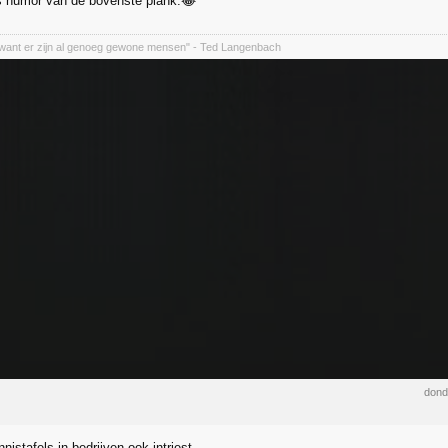
pas humor van de bovenste plank.😂
want er zijn al genoeg gewone mensen" - Ted Langenbach
dond
nnistafels in bedrijven ook intriest.