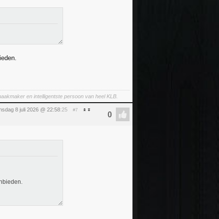
ieden.
aakmaker en intelligentste persoon van heel KLB.
sdag 8 juli 2026 @ 22:58
:25
#7
anbieden.