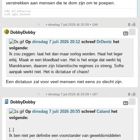
verstrekken aan mensen die te dom zijn om te poepen.
VBL SC influencer
Left, right, behind
• dinsdag 7 juli 2026 @ 20:58 • 186
DobbyDobby
Op
dinsdag 7 juli 2026 20:12
schreef
DrDentz
het
volgende:
Ik zou zeggen: laat het dan maar oorlog worden. Haal het leger
erbij. Maak er een bloedbad van. Het is het enige dat werkt bij
Marokkanen, daarom zijn Islamitische regimes zo streng. Softe
aanpak werkt niet. Het is dictatuur of chaos!
Een dictatuur zal voor veel mensen niet eens zo slecht zijn.
• dinsdag 7 juli 2026 @ 20:58 • 187
DobbyDobby
Op
dinsdag 7 juli 2026 20:55
schreef
Caland
het
volgende:
[..]
Ik ben niet per definitie een voorstander van geweldsmiddelen