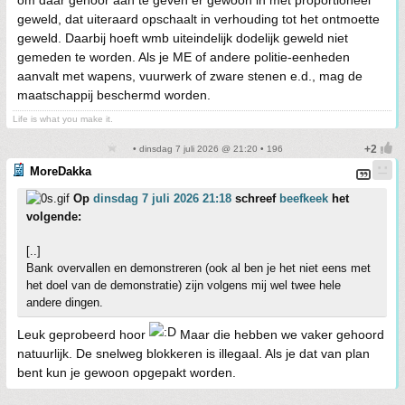
om daar gehoor aan te geven er gewoon in met proportioneel
geweld, dat uiteraard opschaalt in verhouding tot het ontmoette
geweld. Daarbij hoeft wmb uiteindelijk dodelijk geweld niet
gemeden te worden. Als je ME of andere politie-eenheden
aanvalt met wapens, vuurwerk of zware stenen e.d., mag de
maatschappij beschermd worden.
Life is what you make it.
• dinsdag 7 juli 2026 @ 21:20 • 196
MoreDakka
Op
dinsdag 7 juli 2026 21:18
schreef
beefkeek
het
volgende:
[..]
Bank overvallen en demonstreren (ook al ben je het niet eens met
het doel van de demonstratie) zijn volgens mij wel twee hele
andere dingen.
Leuk geprobeerd hoor
Maar die hebben we vaker gehoord
natuurlijk. De snelweg blokkeren is illegaal. Als je dat van plan
bent kun je gewoon opgepakt worden.