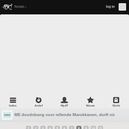
forum
log in
Index
Actief
MyAT
Nieuw
Dicht
ME doodsbang voor rellende Marokkanen, durft niet in te 
nws
1
2
3
4
5
6
7
8
9
10
11