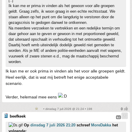
[..]
Ik kan me er prima in vinden als het gewoon voor alle groepen
geldt. Graag zelfs, ik woon graag in een echte rechtsstaat. We
staan alleen op het punt om die langdurig te verstoren door de
gezagscrisis te gedogen danwel te ontkennen.
Na meerdere verzoeken te vertrekken en een redelijke termijn om
daar gehoor aan te geven er gewoon in met proportioneel geweld,
dat uiteraard opschaalt in verhouding tot het ontmoette geweld.
Daarbij hoeft wmb uiteindelijk dodelijk geweld niet gemeden te
worden. Als je ME of andere politie-eenheden aanvalt met wapens,
vuurwerk of zware stenen e.d., mag de maatschappij beschermd
worden.
Ik kan me er ook prima in vinden als het voor alle groepen geldt.
Heel eerlijk, dat is wat mij betreft het enige acceptabele
scenario.
Verder, helemaal mee eens
• dinsdag 7 juli 2026 @ 21:24 • 198
beefkeek
Op
dinsdag 7 juli 2026 21:20
schreef
MoreDakka
het
volgende: