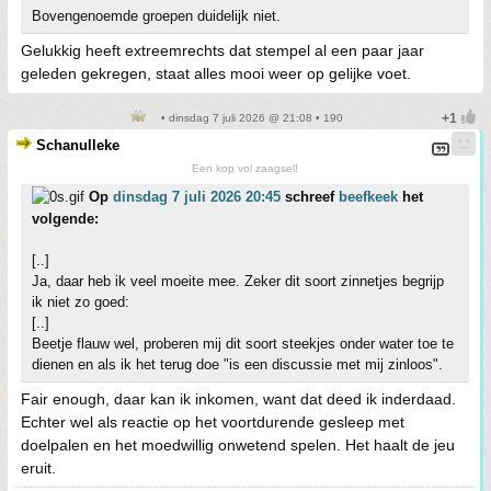
Bovengenoemde groepen duidelijk niet.
Gelukkig heeft extreemrechts dat stempel al een paar jaar
geleden gekregen, staat alles mooi weer op gelijke voet.
• dinsdag 7 juli 2026 @ 21:08 • 190
Schanulleke
Een kop vol zaagsel!
Op
dinsdag 7 juli 2026 20:45
schreef
beefkeek
het
volgende:
[..]
Ja, daar heb ik veel moeite mee. Zeker dit soort zinnetjes begrijp
ik niet zo goed:
[..]
Beetje flauw wel, proberen mij dit soort steekjes onder water toe te
dienen en als ik het terug doe "is een discussie met mij zinloos".
Fair enough, daar kan ik inkomen, want dat deed ik inderdaad.
Echter wel als reactie op het voortdurende gesleep met
doelpalen en het moedwillig onwetend spelen. Het haalt de jeu
eruit.