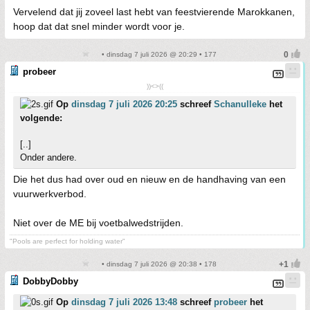
Vervelend dat jij zoveel last hebt van feestvierende Marokkanen,
hoop dat dat snel minder wordt voor je.
• dinsdag 7 juli 2026 @ 20:29 • 177
probeer
))<>((
Op
dinsdag 7 juli 2026 20:25
schreef
Schanulleke
het
volgende:
[..]
Onder andere.
Die het dus had over oud en nieuw en de handhaving van een
vuurwerkverbod.
Niet over de ME bij voetbalwedstrijden.
"Pools are perfect for holding water"
• dinsdag 7 juli 2026 @ 20:38 • 178
DobbyDobby
Op
dinsdag 7 juli 2026 13:48
schreef
probeer
het