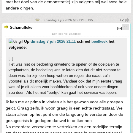
met het doel van de demonstratie) zijn volgens mij wel twee hele
andere dingen.
• dinsdag 7 juli 2026 @ 21:20 • 195
Schanulleke
Een kop vol zaagsel!
Op
dinsdag 7 juli 2026 21:11
schreef
beefkeek
het
volgende:
[..]
Het was niet de bedoeling onwetend te spelen of de doelpalen te
verplaatsen, de bedoeling was te laten zien dat dit niet zomaar te
doen was. Er zijn een hoop wetten en regels die exact zo'n
voorstel als dit moeilijk maken. Vandaar ook dat mijn eerste vraag
was of je dit alleen voor hoofddoeken of ook voor andere dingen
zou doen. Als het niet "eerlijk" kan gaat het sowieso vastlopen.
Ik kan me er prima in vinden als het gewoon voor alle groepen
geldt. Graag zelfs, ik woon graag in een echte rechtsstaat. We
staan alleen op het punt om die langdurig te verstoren door de
gezagscrisis te gedogen danwel te ontkennen.
Na meerdere verzoeken te vertrekken en een redelijke termijn