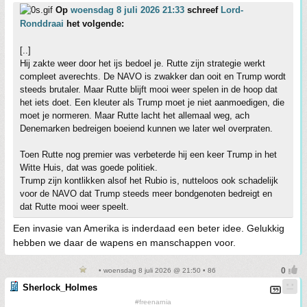
Op
woensdag 8 juli 2026 21:33
schreef
Lord-
Ronddraai
het volgende:
[..]
Hij zakte weer door het ijs bedoel je. Rutte zijn strategie werkt
compleet averechts. De NAVO is zwakker dan ooit en Trump wordt
steeds brutaler. Maar Rutte blijft mooi weer spelen in de hoop dat
het iets doet. Een kleuter als Trump moet je niet aanmoedigen, die
moet je normeren. Maar Rutte lacht het allemaal weg, ach
Denemarken bedreigen boeiend kunnen we later wel overpraten.
Toen Rutte nog premier was verbeterde hij een keer Trump in het
Witte Huis, dat was goede politiek.
Trump zijn kontlikken alsof het Rubio is, nutteloos ook schadelijk
voor de NAVO dat Trump steeds meer bondgenoten bedreigt en
dat Rutte mooi weer speelt.
Een invasie van Amerika is inderdaad een beter idee. Gelukkig
hebben we daar de wapens en manschappen voor.
• woensdag 8 juli 2026 @ 21:50 • 86
Sherlock_Holmes
#freenarnia