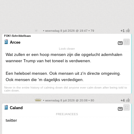
• woensdag 8 juli 2026 @ 19:47 • 79
FOK!-Schrikkelbaas
Arcee
Look closer
Wat zullen er een hoop mensen zijn die opgelucht ademhalen
wanneer Trump van het toneel is verdwenen.
Een heleboel mensen. Ook mensen uit z'n directe omgeving.
Ook mensen die 'm dagelijks verdedigen.
Never in the entire history of calming down did anyone ever calm down after being told to
calm down.
• woensdag 8 juli 2026 @ 20:08 • 80
Caland
FREEJANCEES
twitter