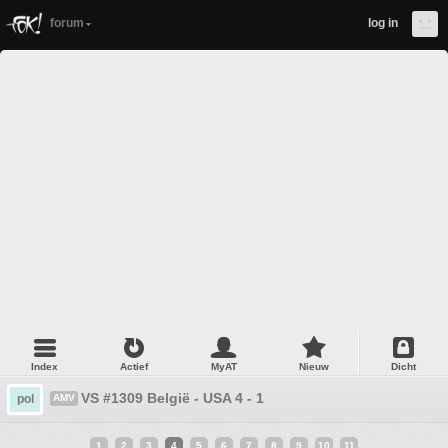
forum
log in
Index
Actief
MyAT
Nieuw
Dicht
VS #1309 België - USA 4 - 1
pol
AMV
1
2
3
4
5
6
7
8
9
10
11