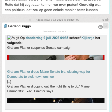
Rutte dat hij zegt daar kunnen we over praten! Geweldig wat
een politicus, dat zou op geen enkele manier beter kunnen.
• donderdag 9 juli 2026 @ 10:42 • 99
GarlandBriggs
No ma\'am I cannot...
Op
donderdag 9 juli 2026 04:35
schreef
Kijkertje
het
volgende:
Graham Platner suspends Senate campaign
Graham Platner drops Maine Senate bid, clearing way for
Democrats to pick new nominee
[..]
Graham Platner dropping out 'the right thing to do,' Maine
Democrats' Exec. Director says