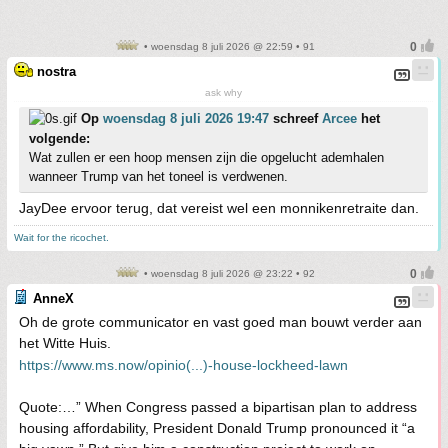
• woensdag 8 juli 2026 @ 22:59 • 91
nostra
ask why
Op
woensdag 8 juli 2026 19:47
schreef
Arcee
het
volgende:
Wat zullen er een hoop mensen zijn die opgelucht ademhalen
wanneer Trump van het toneel is verdwenen.
JayDee ervoor terug, dat vereist wel een monnikenretraite dan.
Wait for the ricochet.
• woensdag 8 juli 2026 @ 23:22 • 92
AnneX
Oh de grote communicator en vast goed man bouwt verder aan
het Witte Huis.
https://www.ms.now/opinio(...)-house-lockheed-lawn
Quote:…” When Congress passed a bipartisan plan to address
housing affordability, President Donald Trump pronounced it “a