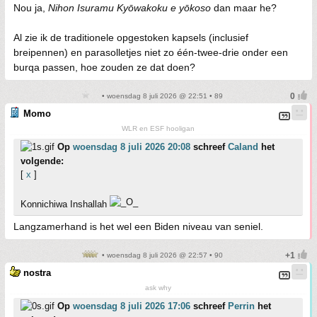
Nou ja,
Nihon Isuramu Kyōwakoku e yōkoso
dan maar he?
Al zie ik de traditionele opgestoken kapsels (inclusief
breipennen) en parasolletjes niet zo één-twee-drie onder een
burqa passen, hoe zouden ze dat doen?
• woensdag 8 juli 2026 @ 22:51 • 89
Momo
WLR en ESF hooligan
Op
woensdag 8 juli 2026 20:08
schreef
Caland
het
volgende:
[
x
]
Konnichiwa Inshallah
Langzamerhand is het wel een Biden niveau van seniel.
• woensdag 8 juli 2026 @ 22:57 • 90
nostra
ask why
Op
woensdag 8 juli 2026 17:06
schreef
Perrin
het