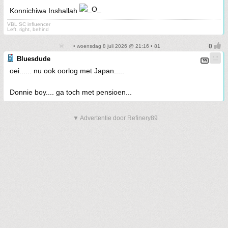
Konnichiwa Inshallah
VBL SC influencer
Left, right, behind
• woensdag 8 juli 2026 @ 21:16 • 81
Bluesdude
oei...... nu ook oorlog met Japan.....
Donnie boy.... ga toch met pensioen...
▼ Advertentie door Refinery89