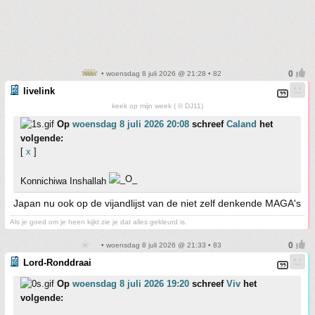
• woensdag 8 juli 2026 @ 21:28 • 82
livelink
keek op mijn week ( © DJ11)
Op
woensdag 8 juli 2026 20:08
schreef
Caland
het
volgende:
[
x
]
Konnichiwa Inshallah
Japan nu ook op de vijandlijst van de niet zelf denkende MAGA's
Als je goed om je heen kijkt zie je dat alles gekleurd is.
• woensdag 8 juli 2026 @ 21:33 • 83
Lord-Ronddraai
Op
woensdag 8 juli 2026 19:20
schreef
Viv
het
volgende: