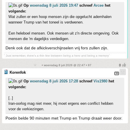
Op
woensdag 8 juli 2026 19:47
schreef
Arcee
het
volgende:
Wat zullen er een hoop mensen zijn die opgelucht ademhalen
wanneer Trump van het toneel is verdwenen.
Een heleboel mensen. Ook mensen uit z'n directe omgeving. Ook
mensen die 'm dagelijks verdedigen.
Denk ook dat de afkickverschijnselen vrij fors zullen zijn.
´ Just remember, there's a thin line between being a hero and being a memory´
• woensdag 8 juli 2026 @ 22:47 • 87
Korenfok
Op
woensdag 8 juli 2026 17:28
schreef
Vis1980
het
volgende:
[..]
Iran-oorlog mag niet meer, hij moet ergens een conflict hebben
voor de verkiezingen.
Poetin belde 90 minuten met Trump en Trump draait weer door.