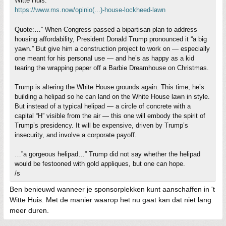
Witte Huis.
https://www.ms.now/opinio(...)-house-lockheed-lawn
Quote:…” When Congress passed a bipartisan plan to address
housing affordability, President Donald Trump pronounced it “a big
yawn.” But give him a construction project to work on — especially
one meant for his personal use — and he’s as happy as a kid
tearing the wrapping paper off a Barbie Dreamhouse on Christmas.
Trump is altering the White House grounds again. This time, he’s
building a helipad so he can land on the White House lawn in style.
But instead of a typical helipad — a circle of concrete with a
capital “H” visible from the air — this one will embody the spirit of
Trump’s presidency. It will be expensive, driven by Trump’s
insecurity, and involve a corporate payoff.
…”a gorgeous helipad…” Trump did not say whether the helipad
would be festooned with gold appliques, but one can hope.
/s
Ben benieuwd wanneer je sponsorplekken kunt aanschaffen in 't
Witte Huis. Met de manier waarop het nu gaat kan dat niet lang
meer duren.