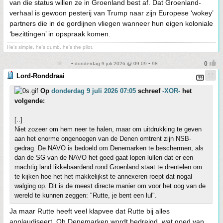
van die status willen ze in Groenland best af. Dat Groenland-
verhaal is gewoon pesterij van Trump naar zijn Europese ‘wokey’
partners die in de gordijnen vliegen wanneer hun eigen koloniale
‘bezittingen’ in opspraak komen.
He's simple, he's dumb, he's the pilot.
• donderdag 9 juli 2026 @ 09:09 • 98
Lord-Ronddraai
Op
donderdag 9 juli 2026 07:05
schreef
-XOR-
het
volgende:
[..]
Niet zozeer om hem neer te halen, maar om uitdrukking te geven
aan het enorme ongenoegen van de Denen omtrent zijn NSB-
gedrag. De NAVO is bedoeld om Denemarken te beschermen, als
dan de SG van de NAVO het goed gaat lopen lullen dat er een
machtig land likkebaardend rond Groenland staat te drentelen om
te kijken hoe het het makkelijkst te annexeren roept dat nogal
walging op. Dit is de meest directe manier om voor het oog van de
wereld te kunnen zeggen: "Rutte, je bent een lul".
Ja maar Rutte heeft veel klapvee dat Rutte bij alles
applaudiseert. Oh Denemarken wordt bedreigd, wat goed van