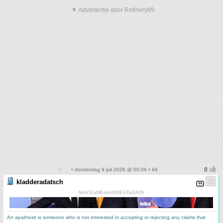
▼ Advertentie door Refinery89
• donderdag 9 juli 2026 @ 00:06 • 94
kladderadatsch
MAKEaMEricAGREATaGAIN
An apatheist is someone who is not interested in accepting or rejecting any claims that