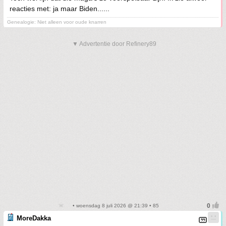
reacties met: ja maar Biden......
Genealogie: Niet alleen voor oude knarren
▼ Advertentie door Refinery89
• woensdag 8 juli 2026 @ 21:39 • 85
MoreDakka