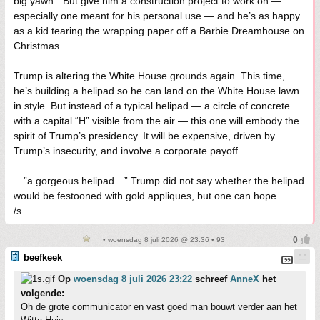
big yawn.” But give him a construction project to work on —
especially one meant for his personal use — and he’s as happy
as a kid tearing the wrapping paper off a Barbie Dreamhouse on
Christmas.
Trump is altering the White House grounds again. This time,
he’s building a helipad so he can land on the White House lawn
in style. But instead of a typical helipad — a circle of concrete
with a capital “H” visible from the air — this one will embody the
spirit of Trump’s presidency. It will be expensive, driven by
Trump’s insecurity, and involve a corporate payoff.
…”a gorgeous helipad…” Trump did not say whether the helipad
would be festooned with gold appliques, but one can hope.
/s
• woensdag 8 juli 2026 @ 23:36 • 93
beefkeek
Op
woensdag 8 juli 2026 23:22
schreef
AnneX
het
volgende:
Oh de grote communicator en vast goed man bouwt verder aan het