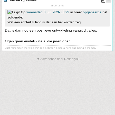
Sherlock_Holmes
#freenarnia
Op
woensdag 8 juli 2026 19:25
schreef
opgebaarde
het
volgende:
Wat een achterlijk land is dat aan het worden zeg
Dat is dan nog een positieve ontwikkeling vanuit dit alles.
Ogen gaan eindelijk na al die jaren open.
´ Just remember, there's a thin line between being a hero and being a memory´
▼ Advertentie door Refinery89