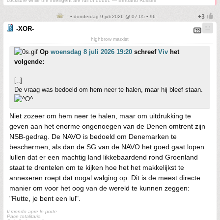
cocksure while the intelligent are full of doubt.”— Bertrand Russell
• donderdag 9 juli 2026 @ 07:05 • 96
-XOR-
highbrow marxist
Op
woensdag 8 juli 2026 19:20
schreef
Viv
het
volgende:
[..]
De vraag was bedoeld om hem neer te halen, maar hij bleef staan.
Niet zozeer om hem neer te halen, maar om uitdrukking te
geven aan het enorme ongenoegen van de Denen omtrent zijn
NSB-gedrag. De NAVO is bedoeld om Denemarken te
beschermen, als dan de SG van de NAVO het goed gaat lopen
lullen dat er een machtig land likkebaardend rond Groenland
staat te drentelen om te kijken hoe het het makkelijkst te
annexeren roept dat nogal walging op. Dit is de meest directe
manier om voor het oog van de wereld te kunnen zeggen:
"Rutte, je bent een lul".
Il mondo apre le porte
Pace totalitaria