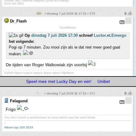
Autore Deo, favente Regina Luctor et Emergo
Fuck the EBU.
• dinsdag 7 juli 2026 @ 17:31 • 270
Dr_Flash
CoinMeister
Op
dinsdag 7 juli 2026 17:30
schreef
Luctor.et.Emergo
het volgende:
Pogi op 7 minuten. Zou mooi zijn als ie dat niet meer goed gaat
maken.
De tijden van Roger Walkowiak zijn voorbij
Salivili hipput tupput tapput äppyt tipput hilijalleen
Speel mee met Lucky Day en win!
Unibet
• dinsdag 7 juli 2026 @ 17:31 • 271
Felagund
Frigo
You don't need a weatherman to know which way the wind blows.
-------------------------------------------------------------------------------------------------------------------------------------------
--
Album top 100 2024