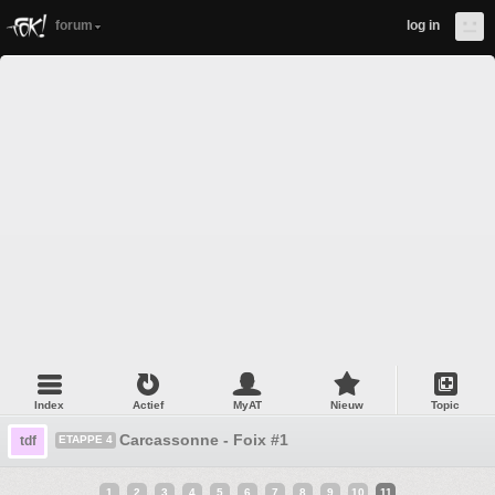
forum
log in
Index
Actief
MyAT
Nieuw
Topic
Carcassonne - Foix #1
tdf
ETAPPE 4
1
2
3
4
5
6
7
8
9
10
11