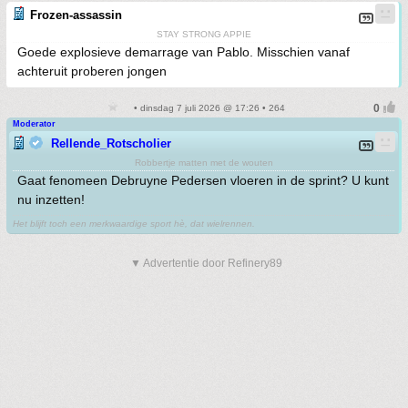
Frozen-assassin
STAY STRONG APPIE
Goede explosieve demarrage van Pablo. Misschien vanaf
achteruit proberen jongen
• dinsdag 7 juli 2026 @ 17:26 • 264
Moderator
Rellende_Rotscholier
Robbertje matten met de wouten
Gaat fenomeen Debruyne Pedersen vloeren in de sprint? U kunt
nu inzetten!
Het blijft toch een merkwaardige sport hè, dat wielrennen.
▼ Advertentie door Refinery89