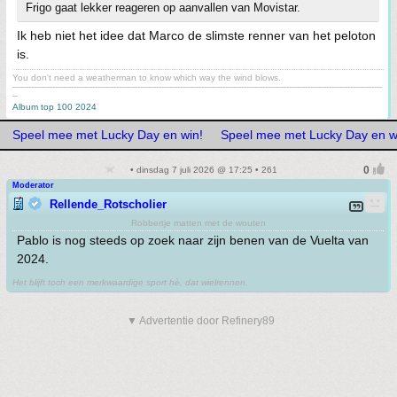
Frigo gaat lekker reageren op aanvallen van Movistar.
Ik heb niet het idee dat Marco de slimste renner van het peloton
is.
You don't need a weatherman to know which way the wind blows.
-------------------------------------------------------------------------------------------------------------------------------------------
--
Album top 100 2024
Speel mee met Lucky Day en win!
Speel mee met Lucky Day en w
• dinsdag 7 juli 2026 @ 17:25 • 261
Moderator
Rellende_Rotscholier
Robbertje matten met de wouten
Pablo is nog steeds op zoek naar zijn benen van de Vuelta van
2024.
Het blijft toch een merkwaardige sport hè, dat wielrennen.
▼ Advertentie door Refinery89