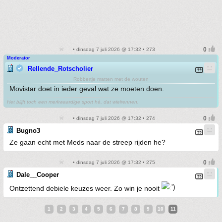
• dinsdag 7 juli 2026 @ 17:32 • 273
Moderator
Rellende_Rotscholier
Robbertje matten met de wouten
Movistar doet in ieder geval wat ze moeten doen.
Het blijft toch een merkwaardige sport hè, dat wielrennen.
• dinsdag 7 juli 2026 @ 17:32 • 274
Bugno3
Ze gaan echt met Meds naar de streep rijden he?
• dinsdag 7 juli 2026 @ 17:32 • 275
Dale__Cooper
Ontzettend debiele keuzes weer. Zo win je nooit
1
2
3
4
5
6
7
8
9
10
11