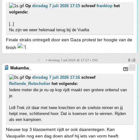
Op
dinsdag 7 juli 2026 17:15
schreef
franklop
het
volgende:
[..]
Nu zijn we weer helemaal terug bij de Vuelta
Finale straks ontregelt door een Gaza protest ter hoogte van de
finish
• dinsdag 7 juli 2026 @ 17:17 • 252
Makamba_
Op
dinsdag 7 juli 2026 17:16
schreef
Rellende_Rotscholier
het volgende:
Iedere meter die je nu op kop rijdt maakt een grotere onbenul van
je.
Lidl-Trek zit daar met twee knechten en de snelste renner en jij
helpt mee, schitterend hoor. Dat is koersen om te winnen. Rijden
als een kampioen.
Nieuwe top 3 klassement rijdt er ook daarentegen. Kan
Vauquelin nog een dag doen alsof hij iets van vorm heeft.