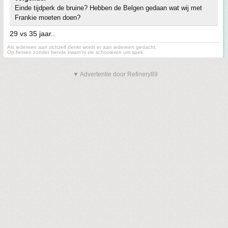
Einde tijdperk de bruine? Hebben de Belgen gedaan wat wij met
Frankie moeten doen?
29 vs 35 jaar..
Als iedereen aan zichzelf denkt wordt er aan iedereen gedacht.
Op fietsen zonder bende kwam'm zie schooieren um spek
▼ Advertentie door Refinery89