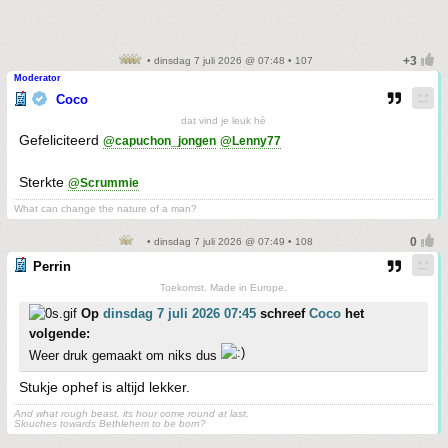
• dinsdag 7 juli 2026 @ 07:48 • 107
Moderator
Coco
dat vind je leuk hè
Gefeliciteerd
@capuchon_jongen
@Lenny77
Sterkte
@Scrummie
What can change the nature of a man?
• dinsdag 7 juli 2026 @ 07:49 • 108
Perrin
Toekomst. Made in Europe.
Op
dinsdag 7 juli 2026 07:45
schreef
Coco
het
volgende:
Weer druk gemaakt om niks dus
Stukje ophef is altijd lekker.
And what rough beast, its hour come round at last,
Slouches towards Bethlehem to be born?