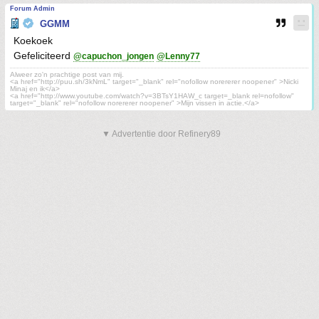
Forum Admin
GGMM
Koekoek
Gefeliciteerd
@capuchon_jongen
@Lenny77
Alweer zo'n prachtige post van mij.
<a href="http://puu.sh/3kNmL" target="_blank" rel="nofollow norererer noopener" >Nicki
Minaj en ik</a>
<a href="http://www.youtube.com/watch?v=3BTsY1HAW_c target=_blank rel=nofollow"
target="_blank" rel="nofollow norererer noopener" >Mijn vissen in actie.</a>
▼ Advertentie door Refinery89