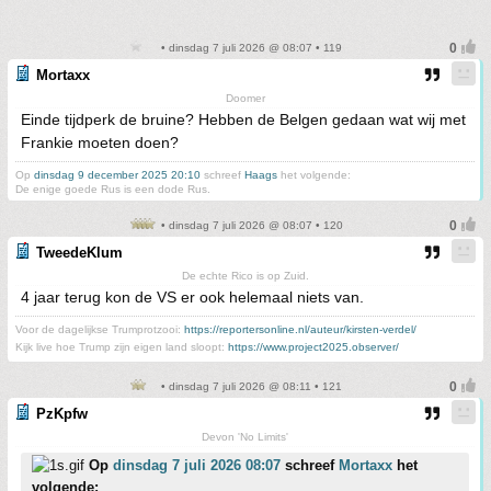
• dinsdag 7 juli 2026 @ 08:07 • 119
Mortaxx
Doomer
Einde tijdperk de bruine? Hebben de Belgen gedaan wat wij met
Frankie moeten doen?
Op
dinsdag 9 december 2025 20:10
schreef
Haags
het volgende:
De enige goede Rus is een dode Rus.
• dinsdag 7 juli 2026 @ 08:07 • 120
TweedeKlum
De echte Rico is op Zuid.
4 jaar terug kon de VS er ook helemaal niets van.
Voor de dagelijkse Trumprotzooi:
https://reportersonline.nl/auteur/kirsten-verdel/
Kijk live hoe Trump zijn eigen land sloopt:
https://www.project2025.observer/
• dinsdag 7 juli 2026 @ 08:11 • 121
PzKpfw
Devon 'No Limits'
Op
dinsdag 7 juli 2026 08:07
schreef
Mortaxx
het
volgende: