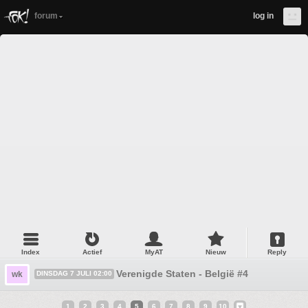
forum
log in
Index
Actief
MyAT
Nieuw
Reply
Verenigde Staten - België #4
wk
DINSDAG 7 JULI 02:00
1
2
3
4
5
6
7
8
9
10