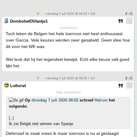
• dinsdag 7 juli 2026 @ 08:03 • 116
DombohetOlifantje1
UedaGernot
Toch leken de Belgen het hele toernooi niet heel enthousiast
over Garcia. Vele keuzes werden neer gesabeld. Geen idee hoe
dit voor het WK was.
Wel leuk dat hij het tegendeel bewijst. Echt elke keuze valt goed
lijkt het.
• dinsdag 7 juli 2026 @ 08:05 • 117
Lothiriel
Altijd optimistisch!
Op
dinsdag 7 juli 2026 08:02
schreef
Halcon
het
volgende:
[..]
Ik zie België niet winnen van Spanje.
Defensief te zwak vrees ik maar toernooi is nu al geslaagd