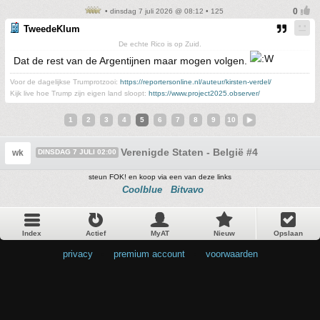
• dinsdag 7 juli 2026 @ 08:12 • 125
TweedeKlum
De echte Rico is op Zuid.
Dat de rest van de Argentijnen maar mogen volgen.
Voor de dagelijkse Trumprotzooi:
https://reportersonline.nl/auteur/kirsten-verdel/
Kijk live hoe Trump zijn eigen land sloopt:
https://www.project2025.observer/
1
2
3
4
5
6
7
8
9
10
Verenigde Staten - België #4
wk
DINSDAG 7 JULI 02:00
steun FOK! en koop via een van deze links
Coolblue
Bitvavo
Index
Actief
MyAT
Nieuw
Opslaan
privacy
•
premium account
•
voorwaarden