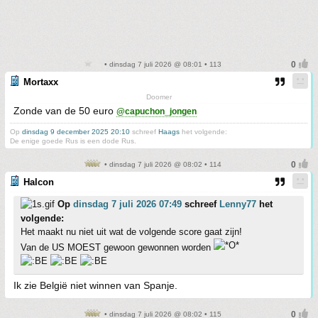
• dinsdag 7 juli 2026 @ 08:01 • 113
Mortaxx
Doomer
Zonde van de 50 euro
@capuchon_jongen
Op
dinsdag 9 december 2025 20:10
schreef
Haags
het volgende:
De enige goede Rus is een dode Rus.
• dinsdag 7 juli 2026 @ 08:02 • 114
Halcon
Op
dinsdag 7 juli 2026 07:49
schreef
Lenny77
het
volgende:
Het maakt nu niet uit wat de volgende score gaat zijn!
Van de US MOEST gewoon gewonnen worden
Ik zie België niet winnen van Spanje.
• dinsdag 7 juli 2026 @ 08:02 • 115