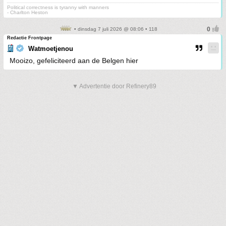
Political correctness is tyranny with manners
- Charlton Heston
• dinsdag 7 juli 2026 @ 08:06 • 118
Redactie Frontpage
Watmoetjenou
Mooizo, gefeliciteerd aan de Belgen hier
▼ Advertentie door Refinery89