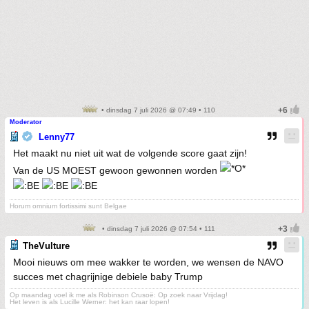
• dinsdag 7 juli 2026 @ 07:49 • 110
Moderator
Lenny77
Het maakt nu niet uit wat de volgende score gaat zijn!
Van de US MOEST gewoon gewonnen worden
Horum omnium fortissimi sunt Belgae
• dinsdag 7 juli 2026 @ 07:54 • 111
TheVulture
Mooi nieuws om mee wakker te worden, we wensen de NAVO
succes met chagrijnige debiele baby Trump
Op maandag voel ik me als Robinson Crusoë: Op zoek naar Vrijdag!
Het leven is als Lucille Werner: het kan raar lopen!