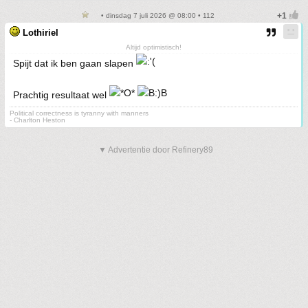
• dinsdag 7 juli 2026 @ 08:00 • 112
Lothiriel
Altijd optimistisch!
Spijt dat ik ben gaan slapen
Prachtig resultaat wel
Political correctness is tyranny with manners
- Charlton Heston
▼ Advertentie door Refinery89