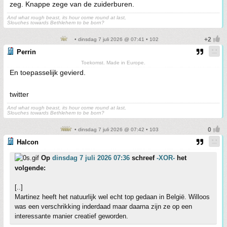
zeg. Knappe zege van de zuiderburen.
And what rough beast, its hour come round at last,
Slouches towards Bethlehem to be born?
• dinsdag 7 juli 2026 @ 07:41 • 102
Perrin
Toekomst. Made in Europe.
En toepasselijk gevierd.
twitter
And what rough beast, its hour come round at last,
Slouches towards Bethlehem to be born?
• dinsdag 7 juli 2026 @ 07:42 • 103
Halcon
Op
dinsdag 7 juli 2026 07:36
schreef
-XOR-
het
volgende:
[..]
Martinez heeft het natuurlijk wel echt top gedaan in België. Willoos
was een verschrikking inderdaad maar daarna zijn ze op een
interessante manier creatief geworden.