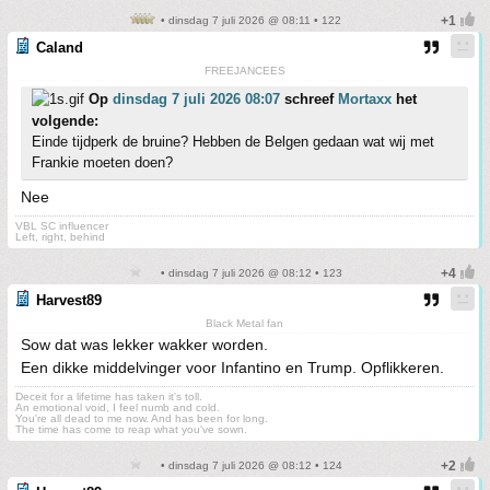
• dinsdag 7 juli 2026 @ 08:11 • 122
Caland
FREEJANCEES
Op
dinsdag 7 juli 2026 08:07
schreef
Mortaxx
het
volgende:
Einde tijdperk de bruine? Hebben de Belgen gedaan wat wij met
Frankie moeten doen?
Nee
VBL SC influencer
Left, right, behind
• dinsdag 7 juli 2026 @ 08:12 • 123
Harvest89
Black Metal fan
Sow dat was lekker wakker worden.
Een dikke middelvinger voor Infantino en Trump. Opflikkeren.
Deceit for a lifetime has taken it's toll.
An emotional void, I feel numb and cold.
You're all dead to me now. And has been for long.
The time has come to reap what you've sown.
• dinsdag 7 juli 2026 @ 08:12 • 124