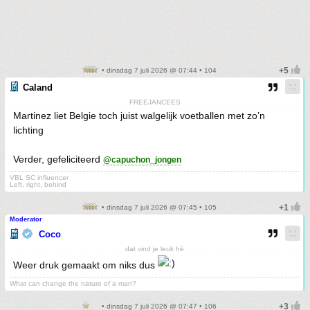
• dinsdag 7 juli 2026 @ 07:44 • 104
Caland
FREEJANCEES
Martinez liet Belgie toch juist walgelijk voetballen met zo’n
lichting
Verder, gefeliciteerd
@capuchon_jongen
VBL SC influencer
Left, right, behind
• dinsdag 7 juli 2026 @ 07:45 • 105
Moderator
Coco
dat vind je leuk hè
Weer druk gemaakt om niks dus
What can change the nature of a man?
• dinsdag 7 juli 2026 @ 07:47 • 106