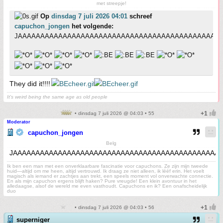
met streepje!
Op
dinsdag 7 juli 2026 04:01
schreef
capuchon_jongen
het volgende:
JAAAAAAAAAAAAAAAAAAAAAAAAAAAAAAAAAAAAAAAAAAAAA
They did it!!!!
It's weird being the same age as old people
• dinsdag 7 juli 2026 @ 04:03 • 55
Moderator
capuchon_jongen
Belg
JAAAAAAAAAAAAAAAAAAAAAAAAAAAAAAAAAAAAAAAAAAAAAA
Ik ben een man met een onverklaarbare fascinatie voor capuchons. Ze zijn mijn tweede
huid—altijd om me heen, altijd vertrouwd. Ik draag ze niet alleen, ik lééf erin. Het voelt
magisch als iemand er zachtjes aan trekt, een speels moment vol onverwachte connectie.
En als mijn capuchon ergens blijft haken? Pure vreugde! Een klein avontuur in het
alledaagse, alsof de wereld me even vasthoudt. Capuchons en ik? Een onafscheidelijk
duo
• dinsdag 7 juli 2026 @ 04:03 • 56
superniger