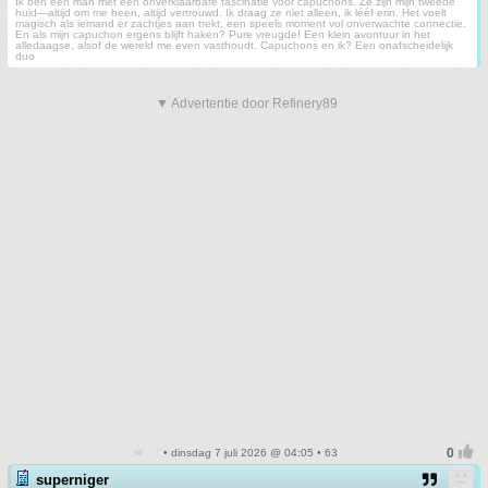
Ik ben een man met een onverklaarbare fascinatie voor capuchons. Ze zijn mijn tweede
huid—altijd om me heen, altijd vertrouwd. Ik draag ze niet alleen, ik lééf erin. Het voelt
magisch als iemand er zachtjes aan trekt, een speels moment vol onverwachte connectie.
En als mijn capuchon ergens blijft haken? Pure vreugde! Een klein avontuur in het
alledaagse, alsof de wereld me even vasthoudt. Capuchons en ik? Een onafscheidelijk
duo
▼ Advertentie door Refinery89
• dinsdag 7 juli 2026 @ 04:05 • 63
superniger