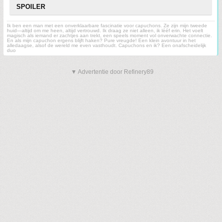
SPOILER
Ik ben een man met een onverklaarbare fascinatie voor capuchons. Ze zijn mijn tweede
huid—altijd om me heen, altijd vertrouwd. Ik draag ze niet alleen, ik lééf erin. Het voelt
magisch als iemand er zachtjes aan trekt, een speels moment vol onverwachte connectie.
En als mijn capuchon ergens blijft haken? Pure vreugde! Een klein avontuur in het
alledaagse, alsof de wereld me even vasthoudt. Capuchons en ik? Een onafscheidelijk
duo
▼ Advertentie door Refinery89