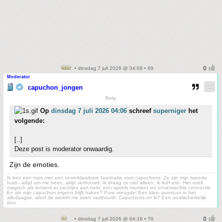
• dinsdag 7 juli 2026 @ 04:08 • 69
Moderator
capuchon_jongen
Belg
Op
dinsdag 7 juli 2026 04:06
schreef
superniger
het
volgende:
[..]
Deze post is moderator onwaardig.
Zijn de emoties.
Ik ben een man met een onverklaarbare fascinatie voor capuchons. Ze zijn mijn tweede
huid—altijd om me heen, altijd vertrouwd. Ik draag ze niet alleen, ik lééf erin. Het voelt
magisch als iemand er zachtjes aan trekt, een speels moment vol onverwachte connectie.
En als mijn capuchon ergens blijft haken? Pure vreugde! Een klein avontuur in het
alledaagse, alsof de wereld me even vasthoudt. Capuchons en ik? Een onafscheidelijk
duo
• dinsdag 7 juli 2026 @ 04:16 • 70