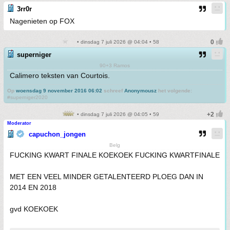
3rr0r
Nagenieten op FOX
• dinsdag 7 juli 2026 @ 04:04 • 58
superniger
90+3 Ramos
Calimero teksten van Courtois.
Op
woensdag 9 november 2016 06:02
schreef
Anonymousz
het volgende:
#superniger2020
• dinsdag 7 juli 2026 @ 04:05 • 59
Moderator
capuchon_jongen
Belg
FUCKING KWART FINALE KOEKOEK FUCKING KWARTFINALE
MET EEN VEEL MINDER GETALENTEERD PLOEG DAN IN
2014 EN 2018
gvd KOEKOEK