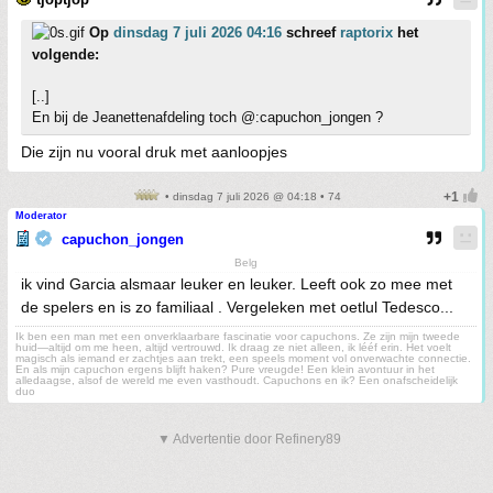
Op
dinsdag 7 juli 2026 04:16
schreef
raptorix
het
volgende:
[..]
En bij de Jeanettenafdeling toch @:capuchon_jongen ?
Die zijn nu vooral druk met aanloopjes
• dinsdag 7 juli 2026 @ 04:18 • 74
Moderator
capuchon_jongen
Belg
ik vind Garcia alsmaar leuker en leuker. Leeft ook zo mee met
de spelers en is zo familiaal . Vergeleken met oetlul Tedesco...
Ik ben een man met een onverklaarbare fascinatie voor capuchons. Ze zijn mijn tweede
huid—altijd om me heen, altijd vertrouwd. Ik draag ze niet alleen, ik lééf erin. Het voelt
magisch als iemand er zachtjes aan trekt, een speels moment vol onverwachte connectie.
En als mijn capuchon ergens blijft haken? Pure vreugde! Een klein avontuur in het
alledaagse, alsof de wereld me even vasthoudt. Capuchons en ik? Een onafscheidelijk
duo
▼ Advertentie door Refinery89