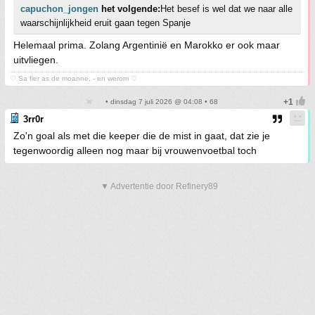
capuchon_jongen
het volgende:
Het besef is wel dat we naar alle
waarschijnlijkheid eruit gaan tegen Spanje
Helemaal prima. Zolang Argentinië en Marokko er ook maar
uitvliegen.
♡ Sa fier as de moanne, - en werom ♡
• dinsdag 7 juli 2026 @ 04:08 • 68
3rr0r
Zo'n goal als met die keeper die de mist in gaat, dat zie je
tegenwoordig alleen nog maar bij vrouwenvoetbal toch
▼ Advertentie door Refinery89