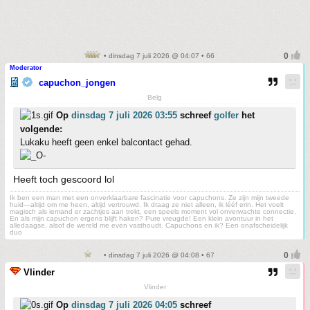
• dinsdag 7 juli 2026 @ 04:07 • 66
Moderator
capuchon_jongen
Belg
Op
dinsdag 7 juli 2026 03:55
schreef
golfer
het
volgende:
Lukaku heeft geen enkel balcontact gehad.
Heeft toch gescoord lol
Ik ben een man met een onverklaarbare fascinatie voor capuchons. Ze zijn mijn tweede
huid—altijd om me heen, altijd vertrouwd. Ik draag ze niet alleen, ik lééf erin. Het voelt
magisch als iemand er zachtjes aan trekt, een speels moment vol onverwachte connectie.
En als mijn capuchon ergens blijft haken? Pure vreugde! Een klein avontuur in het
alledaagse, alsof de wereld me even vasthoudt. Capuchons en ik? Een onafscheidelijk
duo
• dinsdag 7 juli 2026 @ 04:08 • 67
Vlinder
Vlinder
Op
dinsdag 7 juli 2026 04:05
schreef