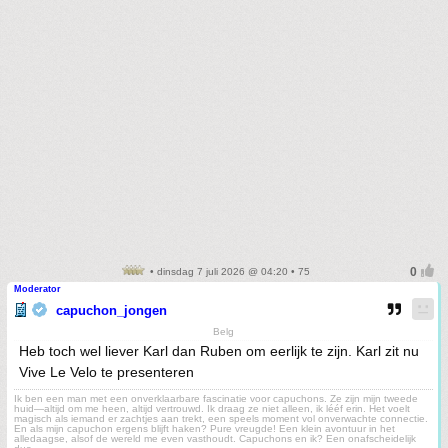
• dinsdag 7 juli 2026 @ 04:20 • 75
Moderator
capuchon_jongen
Belg
Heb toch wel liever Karl dan Ruben om eerlijk te zijn. Karl zit nu
Vive Le Velo te presenteren
Ik ben een man met een onverklaarbare fascinatie voor capuchons. Ze zijn mijn tweede
huid—altijd om me heen, altijd vertrouwd. Ik draag ze niet alleen, ik lééf erin. Het voelt
magisch als iemand er zachtjes aan trekt, een speels moment vol onverwachte connectie.
En als mijn capuchon ergens blijft haken? Pure vreugde! Een klein avontuur in het
alledaagse, alsof de wereld me even vasthoudt. Capuchons en ik? Een onafscheidelijk