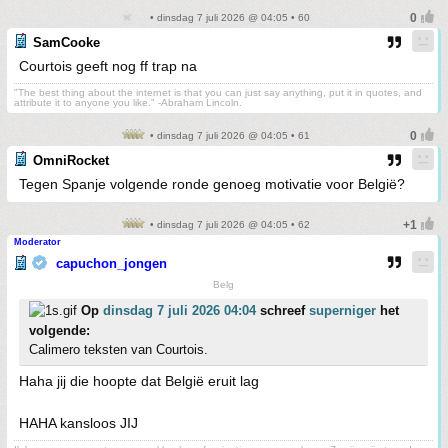
• dinsdag 7 juli 2026 @ 04:05 • 60
SamCooke
Courtois geeft nog ff trap na
"The best thing about the internet is that you can just say anything, put it in quotes, and
attribute it to anyone you like." -Abraham Lincoln.
• dinsdag 7 juli 2026 @ 04:05 • 61
OmniRocket
Tegen Spanje volgende ronde genoeg motivatie voor België?
• dinsdag 7 juli 2026 @ 04:05 • 62
Moderator
capuchon_jongen
Belg
Op
dinsdag 7 juli 2026 04:04
schreef
superniger
het
volgende:
Calimero teksten van Courtois.
Haha jij die hoopte dat België eruit lag
HAHA kansloos JIJ