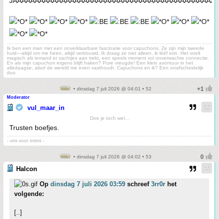
JAAAAAAAAAAAAAAAAAAAAAAAAAAAAAAAAAAAAAAAAAAAAAA
Ik ben een man met een onverklaarbare fascinatie voor capuchons. Ze zijn mijn tweede
huid—altijd om me heen, altijd vertrouwd. Ik draag ze niet alleen, ik lééf erin. Het voelt
magisch als iemand er zachtjes aan trekt, een speels moment vol onverwachte connectie.
En als mijn capuchon ergens blijft haken? Pure vreugde! Een klein avontuur in het
alledaagse, alsof de wereld me even vasthoudt. Capuchons en ik? Een onafscheidelijk
duo
• dinsdag 7 juli 2026 @ 04:01 • 52
Moderator
vul_maar_in
Doe je toch wel...
Trusten boefjes.
- vmi voor intimi -
• dinsdag 7 juli 2026 @ 04:02 • 53
Halcon
Op
dinsdag 7 juli 2026 03:59
schreef
3rr0r
het
volgende:
[..]