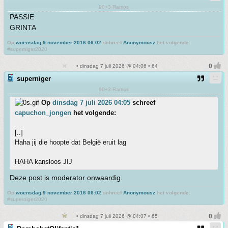
90+3 Ramos
PASSIE
GRINTA
Op
woensdag 9 november 2016 06:02
schreef
Anonymousz
het volgende:
#superniger2020
• dinsdag 7 juli 2026 @ 04:06 • 64
superniger
90+3 Ramos
Op
dinsdag 7 juli 2026 04:05
schreef
capuchon_jongen
het volgende:
[..]
Haha jij die hoopte dat België eruit lag
HAHA kansloos JIJ
Deze post is moderator onwaardig.
Op
woensdag 9 november 2016 06:02
schreef
Anonymousz
het volgende:
#superniger2020
• dinsdag 7 juli 2026 @ 04:07 • 65