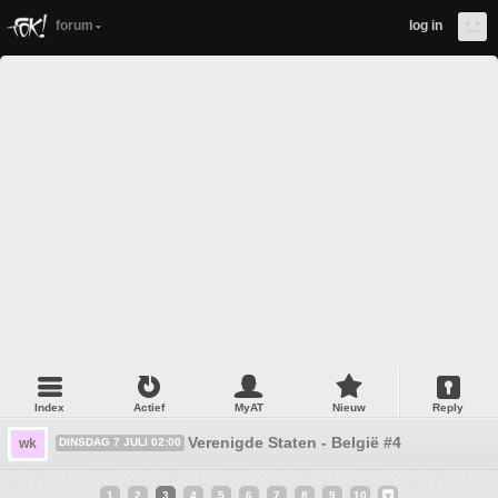
forum
log in
Index
Actief
MyAT
Nieuw
Reply
Verenigde Staten - België #4
wk
DINSDAG 7 JULI 02:00
1
2
3
4
5
6
7
8
9
10