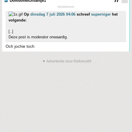
DombohetOlifantje1
UedaGernot
Op
dinsdag 7 juli 2026 04:06
schreef
superniger
het
volgende:
[..]
Deze post is moderator onwaardig.
Och jochie toch
▼ Advertentie door Refinery89