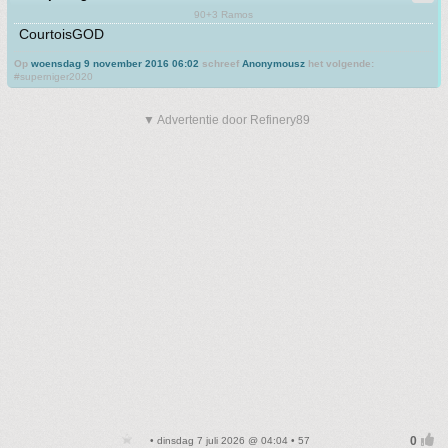
90+3 Ramos
CourtoisGOD
Op
woensdag 9 november 2016 06:02
schreef
Anonymousz
het volgende:
#superniger2020
▼ Advertentie door Refinery89
• dinsdag 7 juli 2026 @ 04:04 • 57