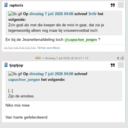
raptorix
Op
dinsdag 7 juli 2026 04:08
schreef
3rr0r
het
volgende:
Zo'n goal als met die keeper die de mist in gaat, dat zie je
tegenwoordig alleen nog maar bij vrouwenvoetbal toch
En bij de Jeanettenafdeling toch
?
@capuchon_jongen
🕰️₿🕰️₿🕰️₿🕰️₿🕰️₿🕰️
TikTok next Block
• dinsdag 7 juli 2026 @ 04:17 • 71
tjoptjop
Op
dinsdag 7 juli 2026 04:08
schreef
capuchon_jongen
het volgende:
[..]
Zijn de emoties.
Niks mis mee
Van harte gefeleciteerd