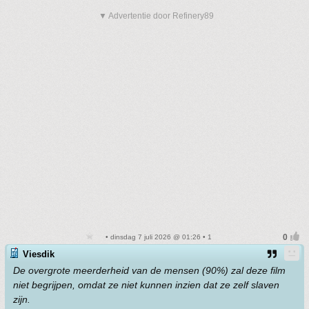
▼ Advertentie door Refinery89
• dinsdag 7 juli 2026 @ 01:26 • 1
Viesdik
De overgrote meerderheid van de mensen (90%) zal deze film
niet begrijpen, omdat ze niet kunnen inzien dat ze zelf slaven
zijn.