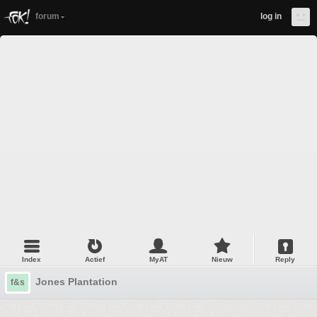
forum
log in
Index
Actief
MyAT
Nieuw
Reply
Jones Plantation
f&s