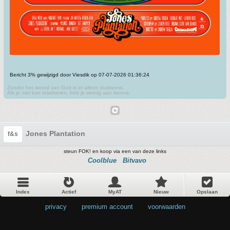
Bericht 3% gewijzigd door Viesdik op 07-07-2026 01:36:24
Zonder het woord van God is er alleen duisternis.
Als je niet kan relativeren, heb je weinig aan kennis.
Jones Plantation
f&s
steun FOK! en koop via een van deze links
Coolblue
Bitvavo
Index
Actief
MyAT
Nieuw
Opslaan
privacy
•
premium account
•
voorwaarden