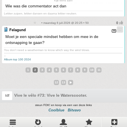
Kijk eens aan!
Wie was die commentator act dan
Lekker zuipen, lekker dansen en daarna lekker neuken.
• maandag 6 juli 2026 @ 20:25 • 50
Felagund
Moet je een speciale mindset hebben om mee in de
ontsnapping te gaan?
You don't need a weatherman to know which way the wind blows.
-------------------------------------------------------------------------------------------------------------------------------------------
--
Album top 100 2024
1
2
3
4
5
6
7
8
9
10
11
12
13
Vive le vélo #73: Vive le Waterscooter.
tdf
steun FOK! en koop via een van deze links
Coolblue
Bitvavo