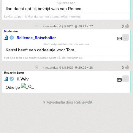
Kijk eens aan!
Ilan dacht dat hij bevrijd was van Remco
Lekker zuipen, lekker dansen en daarna lekker neuken.
• maandag 6 juli 2026 @ 20:22 • 27
Moderator
Rellende_Rotscholier
Robbertje matten met de wouten
Karrel heeft een cadeautje voor Tom.
Het blijft toch een merkwaardige sport hè, dat wielrennen.
• maandag 6 juli 2026 @ 20:22 • 28
Redactie Sport
H.Vviv
Odieltje
▼ Advertentie door Refinery89