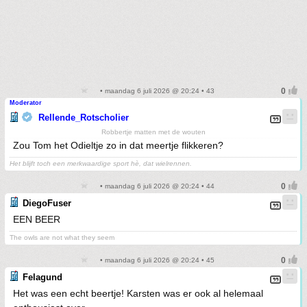
• maandag 6 juli 2026 @ 20:24 • 43
Moderator
Rellende_Rotscholier
Robbertje matten met de wouten
Zou Tom het Odieltje zo in dat meertje flikkeren?
Het blijft toch een merkwaardige sport hè, dat wielrennen.
• maandag 6 juli 2026 @ 20:24 • 44
DiegoFuser
EEN BEER
The owls are not what they seem
• maandag 6 juli 2026 @ 20:24 • 45
Felagund
Het was een echt beertje! Karsten was er ook al helemaal