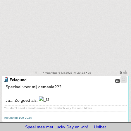
• maandag 6 juli 2026 @ 20:23 • 35
Felagund
Speciaal voor mij gemaakt???
Ja... Zo goed als.
You don't need a weatherman to know which way the wind blows.
-------------------------------------------------------------------------------------------------------------------------------------------
--
Album top 100 2024
Speel mee met Lucky Day en win!
Unibet