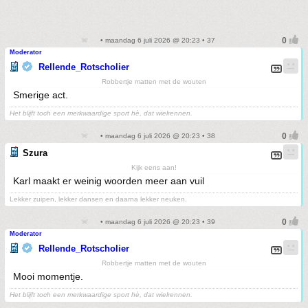
• maandag 6 juli 2026 @ 20:23 • 37
Moderator
Rellende_Rotscholier
Robbertje matten met de wouten
Smerige act.
Het blijft toch een merkwaardige sport hè, dat wielrennen.
• maandag 6 juli 2026 @ 20:23 • 38
Szura
Kijk eens aan!
Karl maakt er weinig woorden meer aan vuil
Lekker zuipen, lekker dansen en daarna lekker neuken.
• maandag 6 juli 2026 @ 20:23 • 39
Moderator
Rellende_Rotscholier
Robbertje matten met de wouten
Mooi momentje.
Het blijft toch een merkwaardige sport hè, dat wielrennen.