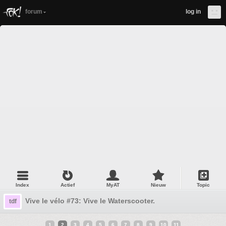
forum
log in
Index
Actief
MyAT
Nieuw
Topic
Vive le vélo #73: Vive le Waterscooter.
tdf
1
2
3
4
5
6
7
8
9
10
11