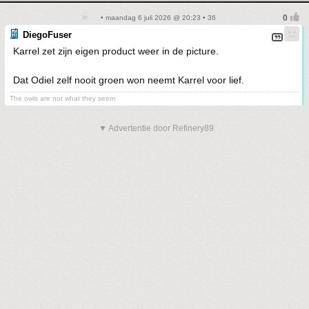
• maandag 6 juli 2026 @ 20:23 • 36
DiegoFuser
Karrel zet zijn eigen product weer in de picture.
Dat Odiel zelf nooit groen won neemt Karrel voor lief.
The owls are not what they seem
▼ Advertentie door Refinery89