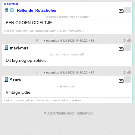
Moderator
Rellende_Rotscholier
Robbertje matten met de wouten
EEN GROEN ODIELTJE
Het blijft toch een merkwaardige sport hè, dat wielrennen.
• maandag 6 juli 2026 @ 20:22 • 33
maxi-mus
are you not entertained?
Dit lag nog op zolder.
• maandag 6 juli 2026 @ 20:22 • 34
Szura
Kijk eens aan!
Vintage Odiel
Lekker zuipen, lekker dansen en daarna lekker neuken.
▼ Advertentie door Refinery89