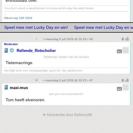
enthousiast over.
You don't need a weatherman to know which way the wind blows.
-------------------------------------------------------------------------------------------------------------------------------------------
--
Album top 100 2024
Speel mee met Lucky Day en win!
Speel mee met Lucky Day en w
• maandag 6 juli 2026 @ 20:24 • 46
Moderator
Rellende_Rotscholier
Robbertje matten met de wouten
Tietemacringe.
Het blijft toch een merkwaardige sport hè, dat wielrennen.
• maandag 6 juli 2026 @ 20:25 • 47
maxi-mus
are you not entertained?
Tom heeft elvenoren.
▼ Advertentie door Refinery89