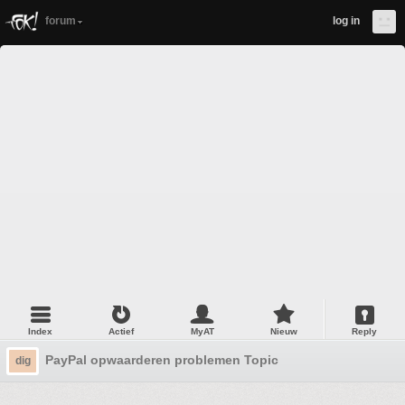
forum
log in
Index
Actief
MyAT
Nieuw
Reply
PayPal opwaarderen problemen Topic
dig