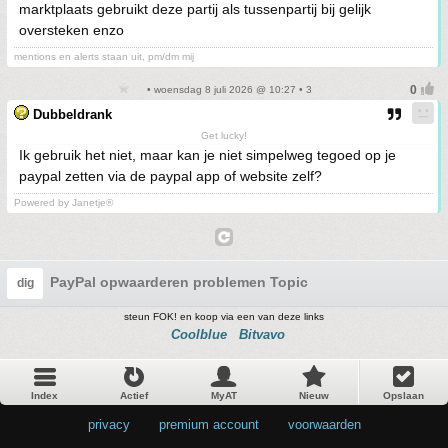
marktplaats gebruikt deze partij als tussenpartij bij gelijk
oversteken enzo
mentions en alerts staan uit, pm/dm mij
• woensdag 8 juli 2026 @ 10:27 • 3
Dubbeldrank
Get lucky!
Ik gebruik het niet, maar kan je niet simpelweg tegoed op je
paypal zetten via de paypal app of website zelf?
Powered by Janetje®
PayPal opwaarderen problemen Topic
dig
steun FOK! en koop via een van deze links
Coolblue
Bitvavo
Index
Actief
MyAT
Nieuw
Opslaan
privacy
•
premium account
•
voorwaarden