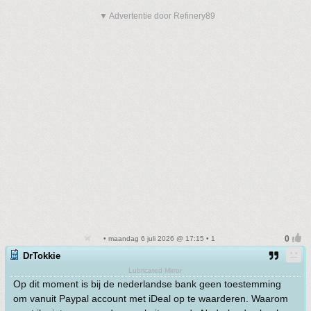
▼ Advertentie door Refinery89
• maandag 6 juli 2026 @ 17:15 • 1
DrTokkie
Lubricated Mirror
Op dit moment is bij de nederlandse bank geen toestemming
om vanuit Paypal account met iDeal op te waarderen. Waarom