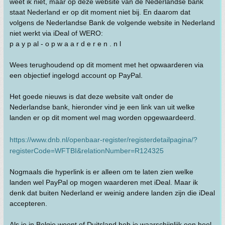
weet ik niet, maar op deze website van de Nederlandse bank
staat Nederland er op dit moment niet bij. En daarom dat
volgens de Nederlandse Bank de volgende website in Nederland
niet werkt via iDeal of WERO:
p a y p al - o p w a a r d e r e n . n l
Wees terughoudend op dit moment met het opwaarderen via
een objectief ingelogd account op PayPal.
Het goede nieuws is dat deze website valt onder de
Nederlandse bank, hieronder vind je een link van uit welke
landen er op dit moment wel mag worden opgewaardeerd.
https://www.dnb.nl/openbaar-register/registerdetailpagina/?
registerCode=WFTBI&relationNumber=R124325
Nogmaals die hyperlink is er alleen om te laten zien welke
landen wel PayPal op mogen waarderen met iDeal. Maar ik
denk dat buiten Nederland er weinig andere landen zijn die iDeal
accepteren.
Als je in Belgie woont of Duitsland heb je waarschijnlijk een heel