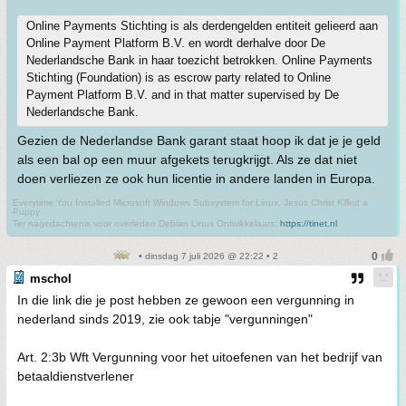
Online Payments Stichting is als derdengelden entiteit gelieerd aan
Online Payment Platform B.V. en wordt derhalve door De
Nederlandsche Bank in haar toezicht betrokken. Online Payments
Stichting (Foundation) is as escrow party related to Online
Payment Platform B.V. and in that matter supervised by De
Nederlandsche Bank.
Gezien de Nederlandse Bank garant staat hoop ik dat je je geld
als een bal op een muur afgekets terugkrijgt. Als ze dat niet
doen verliezen ze ook hun licentie in andere landen in Europa.
Everytime You Installed Microsoft Windows Subsystem for Linux, Jesus Christ Killed a
Puppy
Ter nagedachtenis voor overleden Debian Linux Ontwikkelaars:
https://tinet.nl
• dinsdag 7 juli 2026 @ 22:22 • 2
mschol
In die link die je post hebben ze gewoon een vergunning in
nederland sinds 2019, zie ook tabje "vergunningen"
Art. 2:3b Wft Vergunning voor het uitoefenen van het bedrijf van
betaaldienstverlener