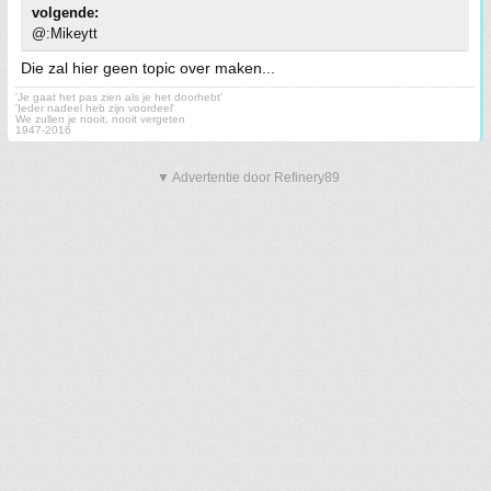
volgende:
@:Mikeytt
Die zal hier geen topic over maken...
'Je gaat het pas zien als je het doorhebt'
'Ieder nadeel heb zijn voordeel'
We zullen je nooit, nooit vergeten
1947-2016
▼ Advertentie door Refinery89