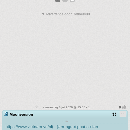
▼ Advertentie door Refinery89
• maandag 6 juli 2026 @ 15:53 • 1
Moonversion
:..;;;.
https://www.vietnam.vn/nl(...)am-nguoi-phai-so-tan