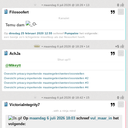
• maandag 6 juli 2026 @ 18:26 • 13
Filosoofert
Kanaïet
Temu dam
Op
dinsdag 25 februari 2020 12:55
schreef
Pumpalov
het volgende:
een beetje zo'n lichtgetinte inteeltkop als dat filosoofert heeft.
• maandag 6 juli 2026 @ 18:29 • 14
AchJa
Shut up!!!
@Mikeytt
Overzicht privacy-inperkende maatregelen/wetten/voorstellen
Overzicht privacy-inperkende maatregelen/wetten/voorstellen #2
Overzicht privacy-inperkende maatregelen/wetten/voorstellen #3
Overzicht privacy-inperkende maatregelen/wetten/voorstellen #4
• maandag 6 juli 2026 @ 18:42 • 15
VictoriaIntegrity7
..with a ninja mind
Op
maandag 6 juli 2026 18:03
schreef
vul_maar_in
het
volgende: