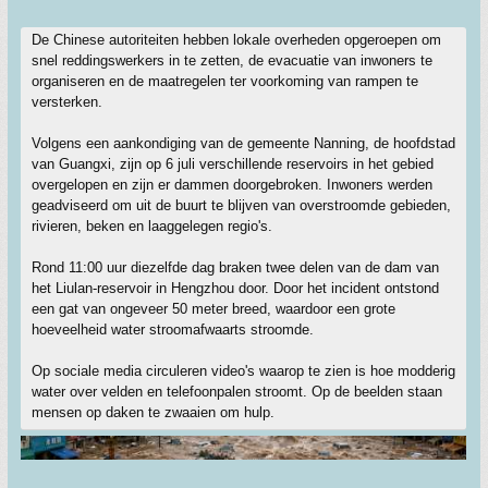
De Chinese autoriteiten hebben lokale overheden opgeroepen om
snel reddingswerkers in te zetten, de evacuatie van inwoners te
organiseren en de maatregelen ter voorkoming van rampen te
versterken.
Volgens een aankondiging van de gemeente Nanning, de hoofdstad
van Guangxi, zijn op 6 juli verschillende reservoirs in het gebied
overgelopen en zijn er dammen doorgebroken. Inwoners werden
geadviseerd om uit de buurt te blijven van overstroomde gebieden,
rivieren, beken en laaggelegen regio's.
Rond 11:00 uur diezelfde dag braken twee delen van de dam van
het Liulan-reservoir in Hengzhou door. Door het incident ontstond
een gat van ongeveer 50 meter breed, waardoor een grote
hoeveelheid water stroomafwaarts stroomde.
Op sociale media circuleren video's waarop te zien is hoe modderig
water over velden en telefoonpalen stroomt. Op de beelden staan ​​
mensen op daken te zwaaien om hulp.