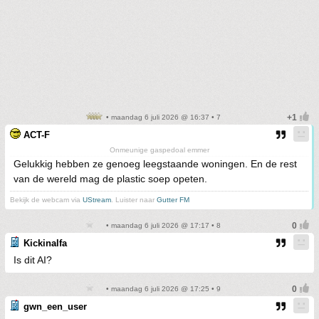
• maandag 6 juli 2026 @ 16:37 • 7
ACT-F
Onmeunige gaspedoal emmer
Gelukkig hebben ze genoeg leegstaande woningen. En de rest
van de wereld mag de plastic soep opeten.
Bekijk de webcam via
UStream
. Luister naar
Gutter FM
• maandag 6 juli 2026 @ 17:17 • 8
Kickinalfa
Is dit AI?
• maandag 6 juli 2026 @ 17:25 • 9
gwn_een_user