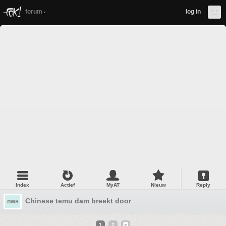
forum
log in
Index
Actief
MyAT
Nieuw
Reply
Chinese temu dam breekt door
nws
1
2