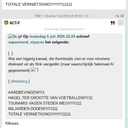
TOTALE VERNIETIGING!!!!!!!!!!11111
• dinsdag 7 juli 2026 @ 08:10 • 24
ACT-F
Onmeunige gaspedoal emmer
Op
maandag 6 juli 2026 22:24
schreef
saparmurat_niyazov
het volgende:
[..]
Wat een hijgerig kanaal, die thumbnails zien er voor minstens
driekwart uit als flink aangedikt (maar waarschijnlijk helemaal AI
gegenereerd)
[
afbeelding
]
AARDBEVINGEN!!!!1
HAGEL TER GROOTTE VAN VOETBALLEN!!!!!11
TSUNAMIS VAGEN STEDEN WEG!!!!!!!111
MILJARDEN DODEN!!!!!!1111
TOTALE VERNIETIGING!!!!!!!!!!11111
Klikaas.