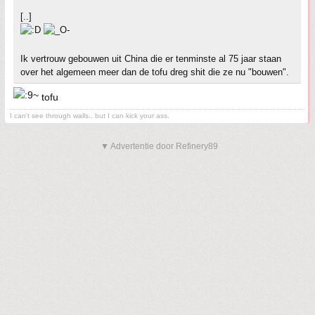
[..]
Ik vertrouw gebouwen uit China die er tenminste al 75 jaar staan
over het algemeen meer dan de tofu dreg shit die ze nu "bouwen".
tofu
I can't see through walls.. but I can kick your ass.
▼ Advertentie door Refinery89