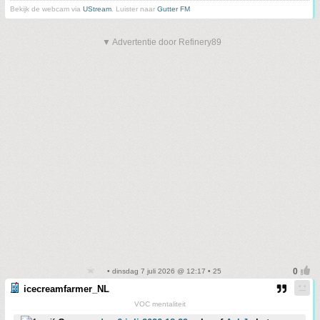
Bekijk de webcam via
UStream
. Luister naar
Gutter FM
▼ Advertentie door Refinery89
• dinsdag 7 juli 2026 @ 12:17 • 25
icecreamfarmer_NL
VOC mentaliteit