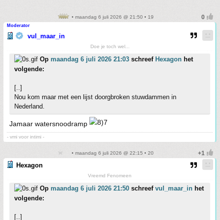
• maandag 6 juli 2026 @ 21:50 • 19
Moderator
vul_maar_in
Doe je toch wel...
Op
maandag 6 juli 2026 21:03
schreef
Hexagon
het
volgende:
[..]
Nou kom maar met een lijst doorgbroken stuwdammen in
Nederland.
Jamaar watersnoodramp
- vmi voor intimi -
• maandag 6 juli 2026 @ 22:15 • 20
Hexagon
Vreemd Fenomeen
Op
maandag 6 juli 2026 21:50
schreef
vul_maar_in
het
volgende:
[..]