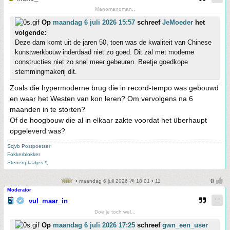
Manomanoman..
Op
maandag 6 juli 2026 15:57
schreef
JeMoeder
het
volgende:
Deze dam komt uit de jaren 50, toen was de kwaliteit van Chinese
kunstwerkbouw inderdaad niet zo goed. Dit zal met moderne
constructies niet zo snel meer gebeuren. Beetje goedkope
stemmingmakerij dit.
Zoals die hypermoderne brug die in record-tempo was gebouwd
en waar het Westen van kon leren? Om vervolgens na 6
maanden in te storten?
Of de hoogbouw die al in elkaar zakte voordat het überhaupt
opgeleverd was?
Scjvb Postpoetser
Fokkerblokker
Sterrenplaatjes *;
• maandag 6 juli 2026 @ 18:01 • 11
Moderator
vul_maar_in
Doe je toch wel...
Op
maandag 6 juli 2026 17:25
schreef
gwn_een_user