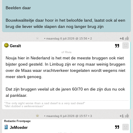
Beelden daar
Bouwkwaliteitje daar hoor in het beloofde land, laatst ook al een
brug die liever wilde slapen dan nog langer brug zijn
• maandag 6 juli 2026 @ 15:56 • 2
Geralt
of Rivia
Nouja hier in Nederland is het met de meeste bruggen ook niet
bijster goed gesteld. In Limbug zijn er nog maar weinig bruggen
over de Maas waar vrachtverkeer toegelaten wordt wegens niet
meer sterk genoeg.
Dat zijn bruggen veelal uit de jaren 60/70 en die zijn dus nu ook
al panklaar.
"The only sight worse than a sad dwarf is a very sad dwarf"
"Met dubbel s welteverstaan"
• maandag 6 juli 2026 @ 15:57 • 3
Redactie Frontpage
JeMoeder