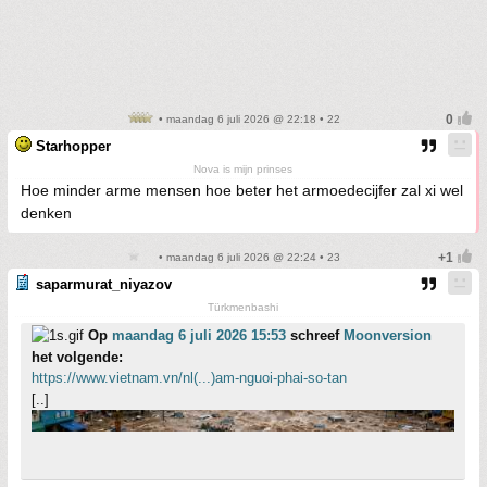
• maandag 6 juli 2026 @ 22:18 • 22
Starhopper
Nova is mijn prinses
Hoe minder arme mensen hoe beter het armoedecijfer zal xi wel
denken
• maandag 6 juli 2026 @ 22:24 • 23
saparmurat_niyazov
Türkmenbashi
Op
maandag 6 juli 2026 15:53
schreef
Moonversion
het volgende:
https://www.vietnam.vn/nl(...)am-nguoi-phai-so-tan
[..]