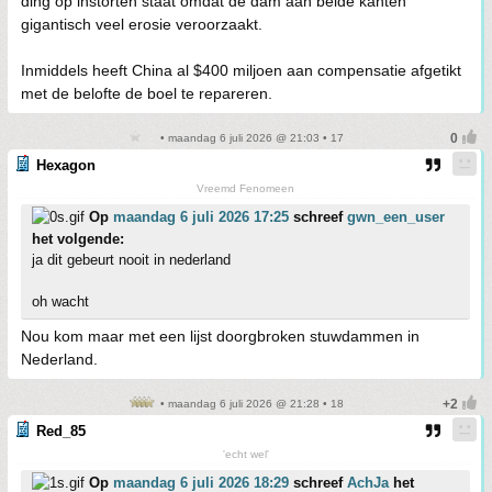
ding op instorten staat omdat de dam aan beide kanten
gigantisch veel erosie veroorzaakt.
Inmiddels heeft China al $400 miljoen aan compensatie afgetikt
met de belofte de boel te repareren.
• maandag 6 juli 2026 @ 21:03 • 17
Hexagon
Vreemd Fenomeen
Op
maandag 6 juli 2026 17:25
schreef
gwn_een_user
het volgende:
ja dit gebeurt nooit in nederland
oh wacht
Nou kom maar met een lijst doorgbroken stuwdammen in
Nederland.
• maandag 6 juli 2026 @ 21:28 • 18
Red_85
'echt wel'
Op
maandag 6 juli 2026 18:29
schreef
AchJa
het