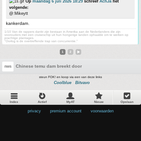
Op
maandag 6 juli 2026 18:29
schreef
AchJa
het
volgende:
@:Mikeytt
kankerdam.
1/10 Van de rappers dankt zijn bestaan in Amerika aan de Nederlanders die zijn
voorouders met een cruiseschip uit hun hongerige landen ophaalde om te werken op
prachtige plantages.
"Oorlog is de overtreffende trap van concurrentie."
1
2
Chinese temu dam breekt door
nws
steun FOK! en koop via een van deze links
Coolblue
Bitvavo
Index
Actief
MyAT
Nieuw
Opslaan
privacy
•
premium account
•
voorwaarden