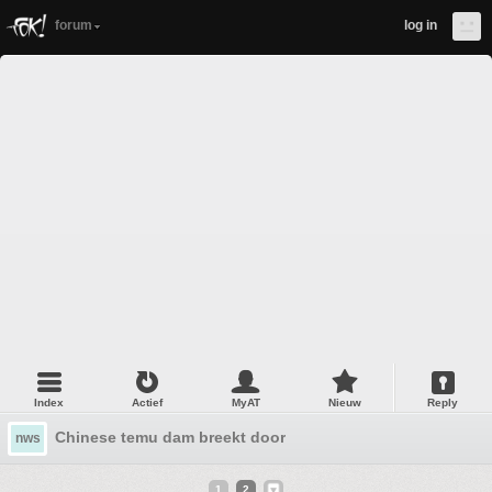
forum
log in
Index
Actief
MyAT
Nieuw
Reply
Chinese temu dam breekt door
nws
1
2