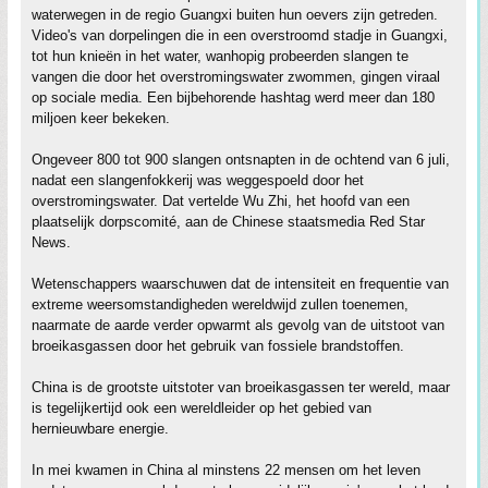
waterwegen in de regio Guangxi buiten hun oevers zijn getreden.
Video's van dorpelingen die in een overstroomd stadje in Guangxi,
tot hun knieën in het water, wanhopig probeerden slangen te
vangen die door het overstromingswater zwommen, gingen viraal
op sociale media. Een bijbehorende hashtag werd meer dan 180
miljoen keer bekeken.
Ongeveer 800 tot 900 slangen ontsnapten in de ochtend van 6 juli,
nadat een slangenfokkerij was weggespoeld door het
overstromingswater. Dat vertelde Wu Zhi, het hoofd van een
plaatselijk dorpscomité, aan de Chinese staatsmedia Red Star
News.
Wetenschappers waarschuwen dat de intensiteit en frequentie van
extreme weersomstandigheden wereldwijd zullen toenemen,
naarmate de aarde verder opwarmt als gevolg van de uitstoot van
broeikasgassen door het gebruik van fossiele brandstoffen.
China is de grootste uitstoter van broeikasgassen ter wereld, maar
is tegelijkertijd ook een wereldleider op het gebied van
hernieuwbare energie.
In mei kwamen in China al minstens 22 mensen om het leven