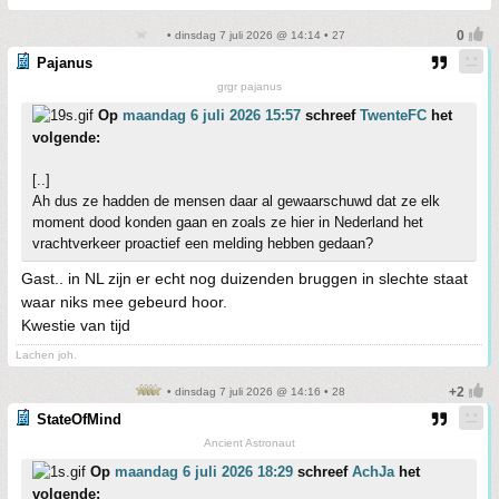
• dinsdag 7 juli 2026 @ 14:14 • 27
Pajanus
grgr pajanus
Op
maandag 6 juli 2026 15:57
schreef
TwenteFC
het
volgende:
[..]
Ah dus ze hadden de mensen daar al gewaarschuwd dat ze elk
moment dood konden gaan en zoals ze hier in Nederland het
vrachtverkeer proactief een melding hebben gedaan?
Gast.. in NL zijn er echt nog duizenden bruggen in slechte staat
waar niks mee gebeurd hoor.
Kwestie van tijd
Lachen joh.
• dinsdag 7 juli 2026 @ 14:16 • 28
StateOfMind
Ancient Astronaut
Op
maandag 6 juli 2026 18:29
schreef
AchJa
het
volgende: