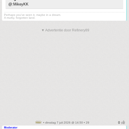
@:MikeyKK
Perhaps you've seen it, maybe in a dream.
A murky, forgotten land.
▼ Advertentie door Refinery89
• dinsdag 7 juli 2026 @ 14:50 • 29
Moderator