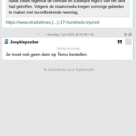
nadat zware regenval de centrale en zuidelijke regio's van het land
had getroffen. Volgens de staatsmedia kregen sommige gebieden
te maken met recordbrekende neerslag.
https://www.straitstimes.(...)-17-hundreds-injured
• dinsdag 7 juli 2026 @ 23:58 • 31
Joopklepzeiker
Tjemig de pemig
Je moet ook geen dam op Temu bestellen.
▼ Advertentie door Refinery89