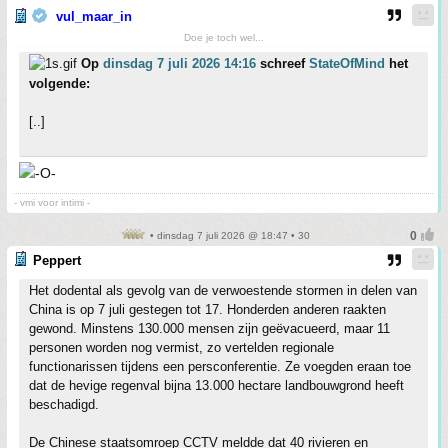
vul_maar_in
Doe je toch wel...
Op
dinsdag 7 juli 2026 14:16
schreef
StateOfMind
het
volgende:
[..]
- vmi voor intimi -
• dinsdag 7 juli 2026 @ 18:47 • 30
Peppert
Het dodental als gevolg van de verwoestende stormen in delen van
China is op 7 juli gestegen tot 17. Honderden anderen raakten
gewond. Minstens 130.000 mensen zijn geëvacueerd, maar 11
personen worden nog vermist, zo vertelden regionale
functionarissen tijdens een persconferentie. Ze voegden eraan toe
dat de hevige regenval bijna 13.000 hectare landbouwgrond heeft
beschadigd.
De Chinese staatsomroep CCTV meldde dat 40 rivieren en