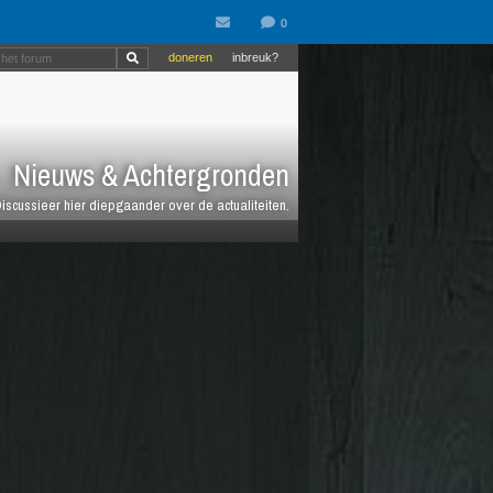
doneren
inbreuk?
Nieuws & Achtergronden
iscussieer hier diepgaander over de actualiteiten.