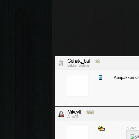
Gehakt_bal
Lekker balletje
Aanpakken die
Mikeytt
Any/All
quote: