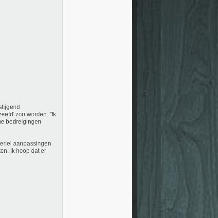
stijgend
eefd' zou worden. "Ik
 me bedreigingen
lerlei aanpassingen
en. Ik hoop dat er