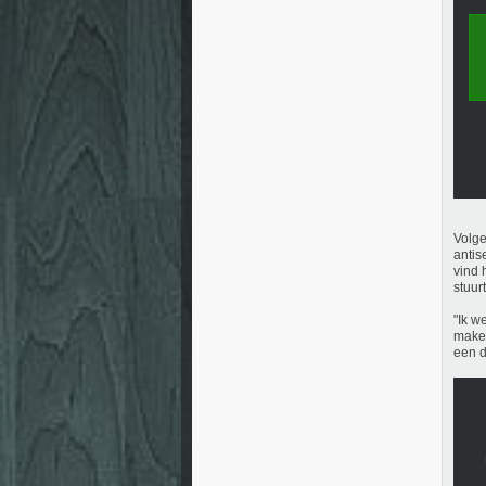
Volge
antis
vind 
stuur
"Ik w
maken
een d