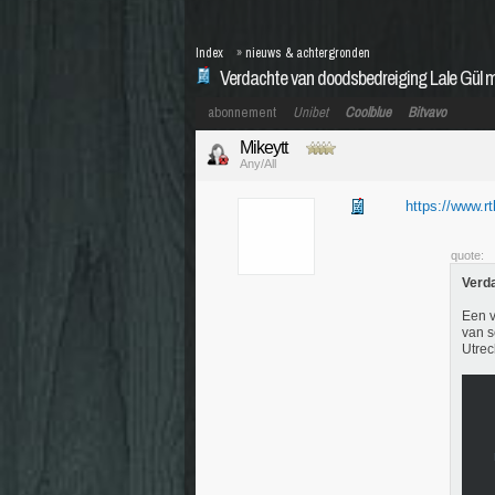
Index
»
nieuws & achtergronden
Verdachte van doodsbedreiging Lale Gül mo
abonnement
Unibet
Coolblue
Bitvavo
Mikeytt
Any/All
https://www.rtl
quote:
Verda
Een v
van s
Utrec