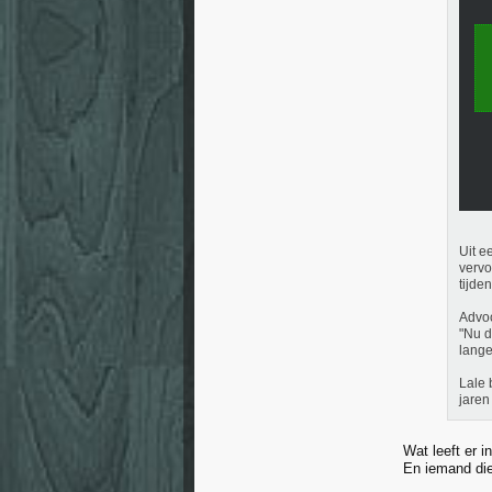
Uit e
vervo
tijde
Advoc
"Nu d
langer
Lale 
jaren
Wat leeft er 
En iemand die 