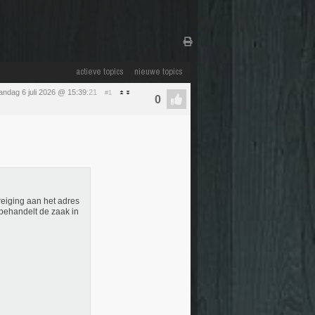
actieve topics
nieuwe topics
ndag 6 juli 2026 @ 15:39
:21
#1
eiging aan het adres
 behandelt de zaak in