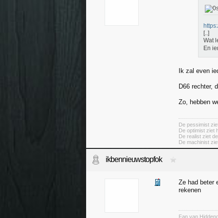
https
[..]
Wat l
En ie
Ik zal even ie
D66 rechter, 
Zo, hebben we
De pessimist ziet
De optimist ziet 
De realist ziet d
De machinist ziet
ikbennieuwstopfok
Ze had beter 
rekenen
Fan van Hiddend