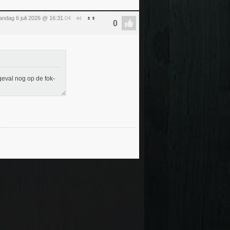
ndag 6 juli 2026 @ 16:31
:04
#4
geval nog op de fok-