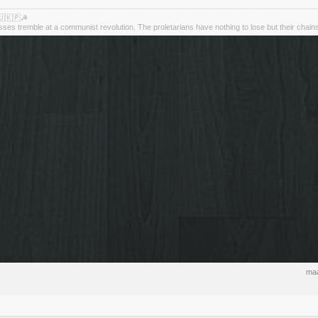
🇺🇰🇵☭
asses tremble at a communist revolution. The proletarians have nothing to lose but their chain
maa