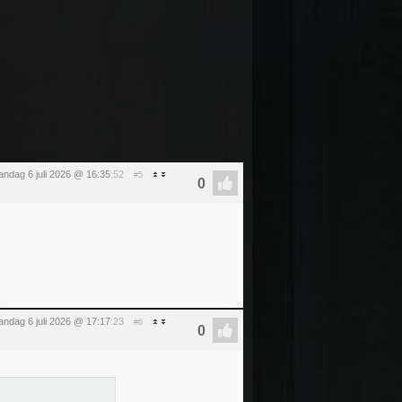
ndag 6 juli 2026 @ 16:35
:52
#5
ndag 6 juli 2026 @ 17:17
:23
#6