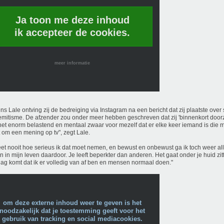
Ja toon me deze inhoud
ik accepteer de cookies.
meer informatie
ns Lale ontving zij de bedreiging via Instagram na een bericht dat zij plaatste over 
emitisme. De afzender zou onder meer hebben geschreven dat zij 'binnenkort doorz
het enorm belastend en mentaal zwaar voor mezelf dat er elke keer iemand is die
t om een mening op tv", zegt Lale.
eet nooit hoe serieus ik dat moet nemen, en bewust en onbewust ga ik toch weer al
 in mijn leven daardoor. Je leeft beperkter dan anderen. Het gaat onder je huid zitt
ag komt dat ik er volledig van af ben en mensen normaal doen."
om deze externe inhoud weer te geven is het
noodzakelijk dat je toestemming geeft voor het
gebruik van tracking en social mediacookies.