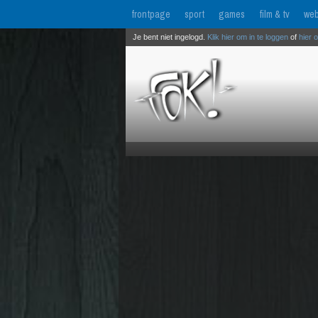
frontpage
sport
games
film & tv
web
Je bent niet ingelogd.
Klik hier om in te loggen
of
hier 