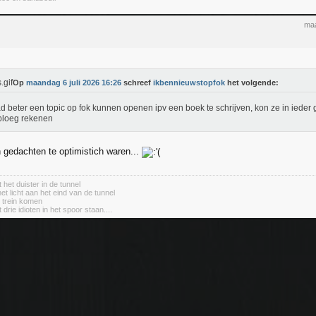
maa
Op
maandag 6 juli 2026 16:26
schreef
ikbennieuwstopfok
het volgende:
d beter een topic op fok kunnen openen ipv een boek te schrijven, kon ze in ieder 
ploeg rekenen
n gedachten te optimistich waren...
 het duister in de tunnel
het licht aan het eind van de tunnel
e trein komen
 drie idioten in het spoor staan....