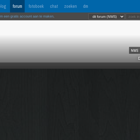
log
forum
fotoboek
chat
zoeken
dm
om een gratis account aan te maken
.
NWS
D