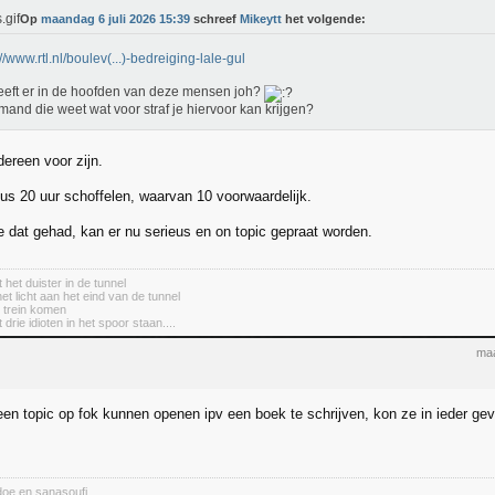
Op
maandag 6 juli 2026 15:39
schreef
Mikeytt
het volgende:
://www.rtl.nl/boulev(...)-bedreiging-lale-gul
eeft er in de hoofden van deze mensen joh?
mand die weet wat voor straf je hiervoor kan krijgen?
dereen voor zijn.
dus 20 uur schoffelen, waarvan 10 voorwaardelijk.
 dat gehad, kan er nu serieus en on topic gepraat worden.
 het duister in de tunnel
het licht aan het eind van de tunnel
e trein komen
 drie idioten in het spoor staan....
maa
een topic op fok kunnen openen ipv een boek te schrijven, kon ze in ieder ge
oe en sanasoufi