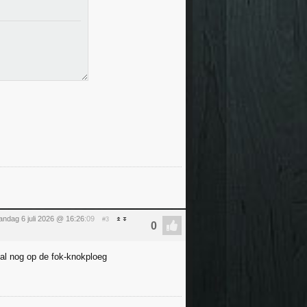
ndag 6 juli 2026 @ 16:26
:09
#3
val nog op de fok-knokploeg