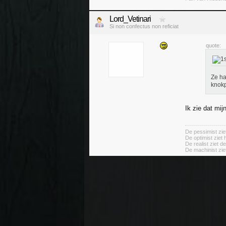
Lord_Vetinari
Si non confectus non reficiat
quote:
Ze ha
knok
Ik zie dat mij
De pessimist ziet
De optimist ziet 
De realist ziet d
De machinist ziet