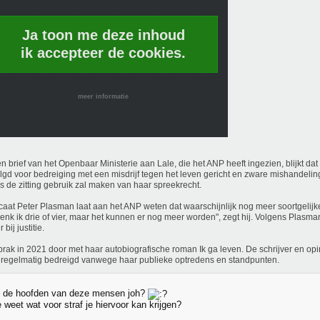
Ja toon me deze inhoud
ik accepteer de cookies.
meer informatie
en brief van het Openbaar Ministerie aan Lale, die het ANP heeft ingezien, blijkt da
lgd voor bedreiging met een misdrijf tegen het leven gericht en zware mishandeling.
ns de zitting gebruik zal maken van haar spreekrecht.
aat Peter Plasman laat aan het ANP weten dat waarschijnlijk nog meer soortgelijk
enk ik drie of vier, maar het kunnen er nog meer worden", zegt hij. Volgens Plasma
 bij justitie.
brak in 2021 door met haar autobiografische roman Ik ga leven. De schrijver en op
 regelmatig bedreigd vanwege haar publieke optredens en standpunten.
in de hoofden van deze mensen joh?
weet wat voor straf je hiervoor kan krijgen?