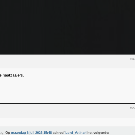
maa
 haatzaaiers.
maa
Op
maandag 6 juli 2026 15:48
schreef
Lord_Vetinari
het volgende: