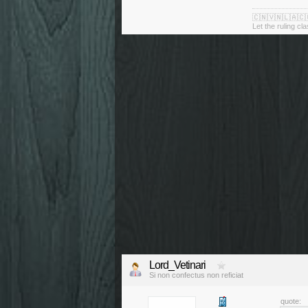
🇨🇳🇻🇳🇱🇦🇨
Let the ruling cl
Lord_Vetinari
Si non confectus non reficiat
quote: