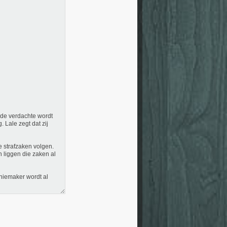
t de verdachte wordt
 Lale zegt dat zij
e strafzaken volgen.
n liggen die zaken al
iniemaker wordt al