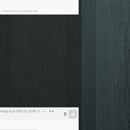
s. They have a world to win.
ndag 6 juli 2026 @ 15:48
:36
#2