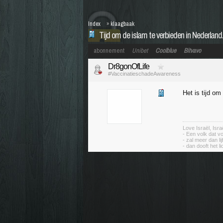
Index
»
klaagbaak
Tijd om de islam te verbieden in Nederland
abonnement
Unibet
Coolblue
Bitvavo
Dr8gonOfLife
#VaccinatieschadeAwareness
Het is tijd om
Love Israël, Isr
- Een volk dat vo
- zal meer dan li
- dan dooft het li