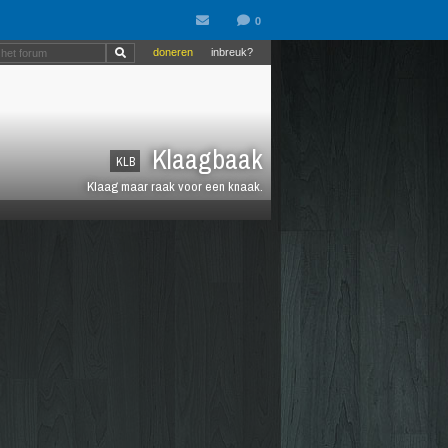
doneren
inbreuk?
Klaagbaak
KLB
Klaag maar raak voor een knaak.