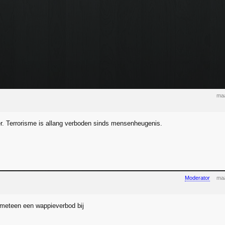
maa
er. Terrorisme is allang verboden sinds mensenheugenis.
Moderator
maa
meteen een wappieverbod bij