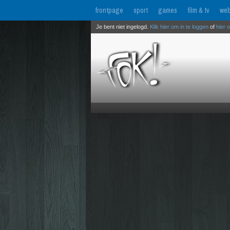
frontpage
sport
games
film & tv
web
Je bent niet ingelogd.
Klik hier om in te loggen
of
hier 