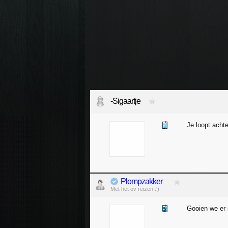
-Sigaartje
Je loopt acht
Plompzakker
Met het ov reizen :')
Gooien we er 