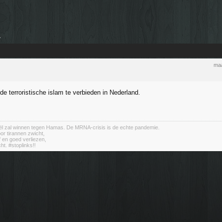
.
maa
 de terroristische islam te verbieden in Nederland.
aël zal winnen tegen Hamas. De MRNA-crisis is de echte pandemie.
or tirannen zwicht,
jf en goed verliezen,
cht. #stoplinks!!