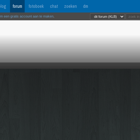
log
forum
fotoboek
chat
zoeken
dm
om een gratis account aan te maken
.