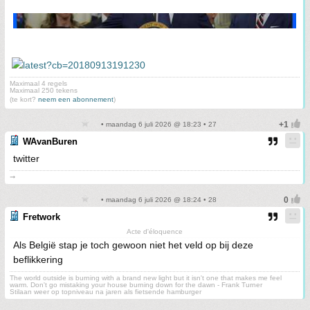
Maximaal 4 regels
Maximaal 250 tekens
(te kort?
neem een abonnement
)
• maandag 6 juli 2026 @ 18:23 • 27
WAvanBuren
twitter
➞
• maandag 6 juli 2026 @ 18:24 • 28
Fretwork
Acte d'éloquence
Als België stap je toch gewoon niet het veld op bij deze
beflikkering
The world outside is burning with a brand new light but it isn't one that makes me feel
warm. Don't go mistaking your house burning down for the dawn - Frank Turner
Stilaan weer op topniveau na jaren als fietsende hamburger