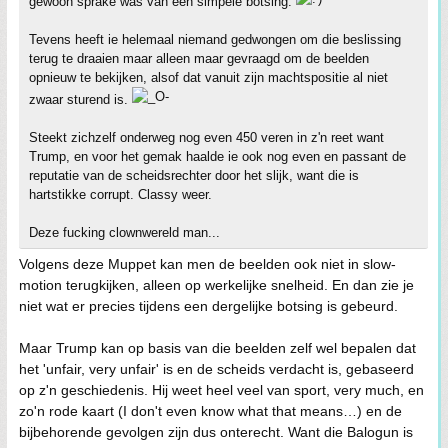
gewoon sprake was van een simpele botsing.
Tevens heeft ie helemaal niemand gedwongen om die beslissing
terug te draaien maar alleen maar gevraagd om de beelden
opnieuw te bekijken, alsof dat vanuit zijn machtspositie al niet
zwaar sturend is.
Steekt zichzelf onderweg nog even 450 veren in z'n reet want
Trump, en voor het gemak haalde ie ook nog even en passant de
reputatie van de scheidsrechter door het slijk, want die is
hartstikke corrupt. Classy weer.
Deze fucking clownwereld man...
Volgens deze Muppet kan men de beelden ook niet in slow-
motion terugkijken, alleen op werkelijke snelheid. En dan zie je
niet wat er precies tijdens een dergelijke botsing is gebeurd.
Maar Trump kan op basis van die beelden zelf wel bepalen dat
het 'unfair, very unfair' is en de scheids verdacht is, gebaseerd
op z'n geschiedenis. Hij weet heel veel van sport, very much, en
zo'n rode kaart (I don't even know what that means…) en de
bijbehorende gevolgen zijn dus onterecht. Want die Balogun is