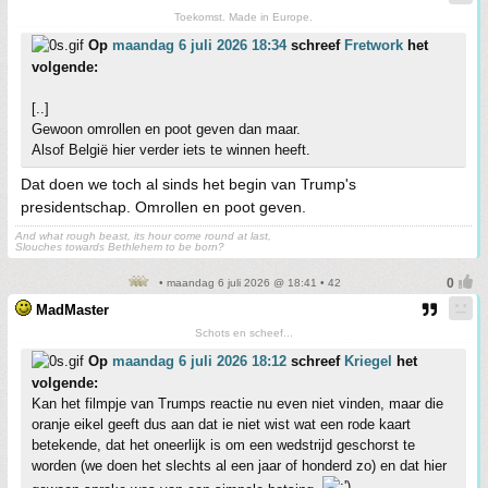
Toekomst. Made in Europe.
Op
maandag 6 juli 2026 18:34
schreef
Fretwork
het
volgende:
[..]
Gewoon omrollen en poot geven dan maar.
Alsof België hier verder iets te winnen heeft.
Dat doen we toch al sinds het begin van Trump's
presidentschap. Omrollen en poot geven.
And what rough beast, its hour come round at last,
Slouches towards Bethlehem to be born?
• maandag 6 juli 2026 @ 18:41 • 42
MadMaster
Schots en scheef...
Op
maandag 6 juli 2026 18:12
schreef
Kriegel
het
volgende:
Kan het filmpje van Trumps reactie nu even niet vinden, maar die
oranje eikel geeft dus aan dat ie niet wist wat een rode kaart
betekende, dat het oneerlijk is om een wedstrijd geschorst te
worden (we doen het slechts al een jaar of honderd zo) en dat hier