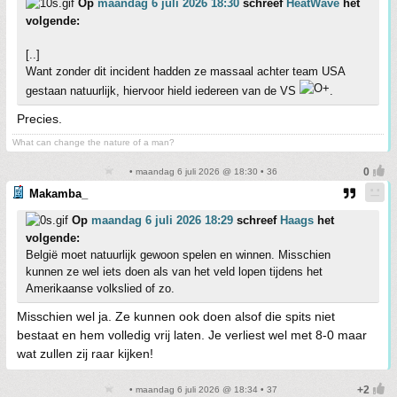
Op
maandag 6 juli 2026 18:30
schreef
HeatWave
het
volgende:
[..]
Want zonder dit incident hadden ze massaal achter team USA
gestaan natuurlijk, hiervoor hield iedereen van de VS
.
Precies.
What can change the nature of a man?
• maandag 6 juli 2026 @ 18:30 • 36
Makamba_
Op
maandag 6 juli 2026 18:29
schreef
Haags
het
volgende:
België moet natuurlijk gewoon spelen en winnen. Misschien
kunnen ze wel iets doen als van het veld lopen tijdens het
Amerikaanse volkslied of zo.
Misschien wel ja. Ze kunnen ook doen alsof die spits niet
bestaat en hem volledig vrij laten. Je verliest wel met 8-0 maar
wat zullen zij raar kijken!
• maandag 6 juli 2026 @ 18:34 • 37