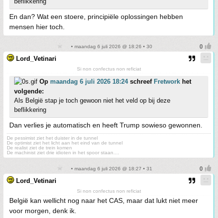
beflikkering
En dan? Wat een stoere, principiële oplossingen hebben
mensen hier toch.
• maandag 6 juli 2026 @ 18:26 • 30
Lord_Vetinari
Si non confectus non reficiat
Op
maandag 6 juli 2026 18:24
schreef
Fretwork
het
volgende:
Als België stap je toch gewoon niet het veld op bij deze
beflikkering
Dan verlies je automatisch en heeft Trump sowieso gewonnen.
De pessimist ziet het duister in de tunnel
De optimist ziet het licht aan het eind van de tunnel
De realist ziet de trein komen
De machinist ziet drie idioten in het spoor staan....
• maandag 6 juli 2026 @ 18:27 • 31
Lord_Vetinari
Si non confectus non reficiat
België kan wellicht nog naar het CAS, maar dat lukt niet meer
voor morgen, denk ik.