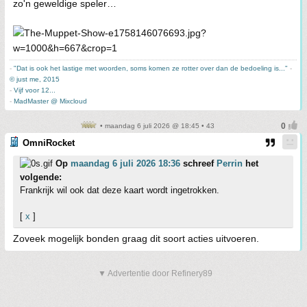
zo'n geweldige speler…
-
"Dat is ook het lastige met woorden, soms komen ze rotter over dan de bedoeling is..."
-
© just me, 2015
-
Vijf voor 12...
-
MadMaster @ Mixcloud
• maandag 6 juli 2026 @ 18:45 • 43
OmniRocket
Op
maandag 6 juli 2026 18:36
schreef
Perrin
het
volgende:
Frankrijk wil ook dat deze kaart wordt ingetrokken.
[
x
]
Zoveek mogelijk bonden graag dit soort acties uitvoeren.
▼ Advertentie door Refinery89