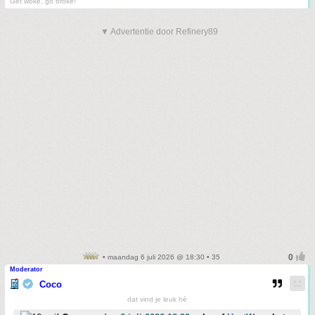
Get woke, go broke!
▼ Advertentie door Refinery89
• maandag 6 juli 2026 @ 18:30 • 35
Moderator
Coco
dat vind je leuk hè