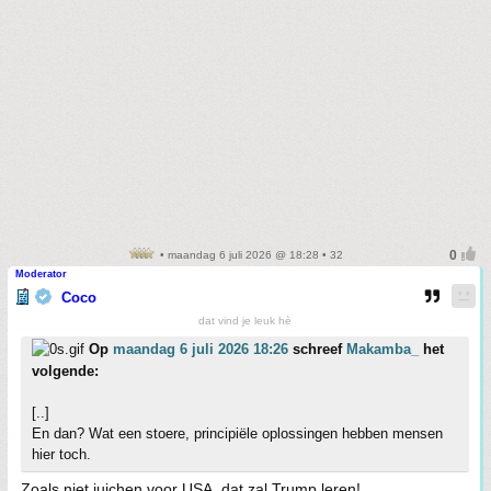
• maandag 6 juli 2026 @ 18:28 • 32
Moderator
Coco
dat vind je leuk hè
Op
maandag 6 juli 2026 18:26
schreef
Makamba_
het
volgende:
[..]
En dan? Wat een stoere, principiële oplossingen hebben mensen
hier toch.
Zoals niet juichen voor USA, dat zal Trump leren!