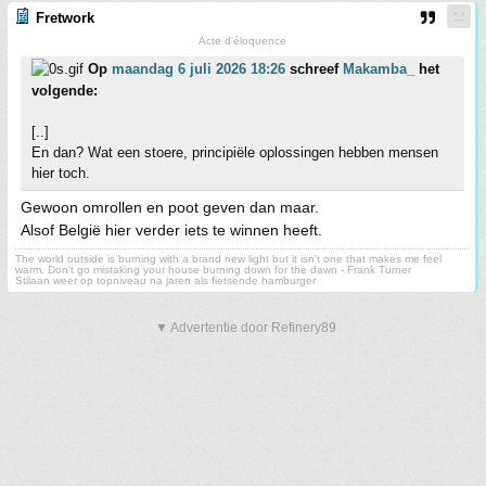
Fretwork
Acte d'éloquence
Op
maandag 6 juli 2026 18:26
schreef
Makamba_
het
volgende:
[..]
En dan? Wat een stoere, principiële oplossingen hebben mensen
hier toch.
Gewoon omrollen en poot geven dan maar.
Alsof België hier verder iets te winnen heeft.
The world outside is burning with a brand new light but it isn't one that makes me feel
warm. Don't go mistaking your house burning down for the dawn - Frank Turner
Stilaan weer op topniveau na jaren als fietsende hamburger
▼ Advertentie door Refinery89