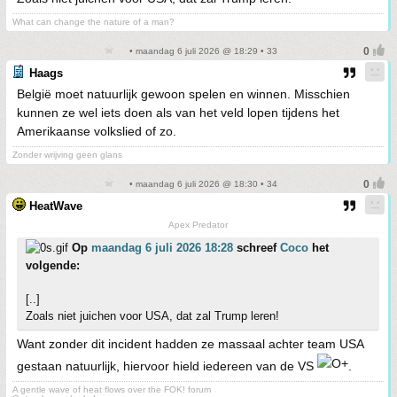
What can change the nature of a man?
• maandag 6 juli 2026 @ 18:29 • 33
Haags
België moet natuurlijk gewoon spelen en winnen. Misschien
kunnen ze wel iets doen als van het veld lopen tijdens het
Amerikaanse volkslied of zo.
Zonder wrijving geen glans
• maandag 6 juli 2026 @ 18:30 • 34
HeatWave
Apex Predator
Op
maandag 6 juli 2026 18:28
schreef
Coco
het
volgende:
[..]
Zoals niet juichen voor USA, dat zal Trump leren!
Want zonder dit incident hadden ze massaal achter team USA
gestaan natuurlijk, hiervoor hield iedereen van de VS
.
A gentle wave of heat flows over the FOK! forum