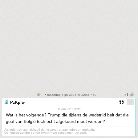
• maandag 6 juli 2026 @ 22:45 • 50
PzKpfw
Devon 'No Limits'
Wat is het volgende? Trump die tijdens de wedstrijd belt dat die
goal van België toch echt afgekeurd moet worden?
Als iedereen aan zichzelf denkt wordt er aan iedereen gedacht.
Op fietsen zonder bende kwam'm zie schooieren um spek