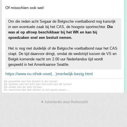
Of misschien ook wel:
Om die reden acht Segaar de Belgische voetbalbond nog kansrijk
in een eventuele zaak bij het CAS, de hoogste sportrechter.
Die
was al op afroep beschikbaar bij het WK en kan bij
spoedzaken snel een besluit nemen.
Het is nog niet duidelijk of de Belgische voetbalbond naar het CAS
stapt. De tijd daarvoor dringt, omdat de wedstrijd tussen de VS en
België komende nacht om 2.00 uur Nederlandse tijd wordt
gespeeld in het Amerikaanse Seattle.
https://www.nu.nl/wk-voet(...)merkelijk-bezig.html
De pessimist ziet het duister in de tunnel
De optimist ziet het licht aan het eind van de tunnel
De realist ziet de trein komen
De machinist ziet drie idioten in het spoor staan....
▼ Advertentie door Refinery89