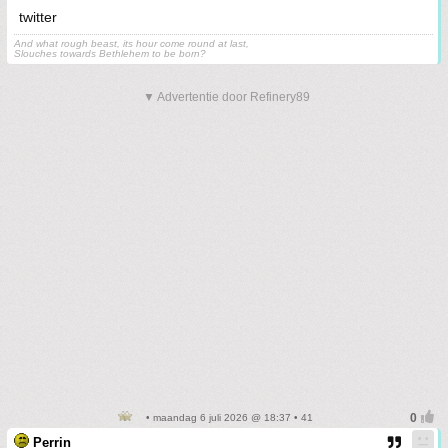
twitter
And what rough beast, its hour come round at last,
Slouches towards Bethlehem to be born?
▼ Advertentie door Refinery89
• maandag 6 juli 2026 @ 18:37 • 41
Perrin