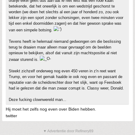
oranje eikel geeft dus aan dat ie niet wist wat een rode kaart
betekende, dat het oneerlijk is om een wedstrijd geschorst te
worden (we doen het slechts al een jaar of honderd zo, zou ook
lekker zijn een sport zonder schorsingen, even twee minuten voor
tijd een enkel doormidden zagen) en dat hier gewoon sprake was
van een simpele botsing.
Tevens heeft ie helemaal niemand gedwongen om die beslissing
terug te draaien maar alleen maar gevraagd om de beelden
opnieuw te bekijken, alsof dat vanuit zijn machtspositie al niet
zwaar sturend is.
Steekt zichzelf onderweg nog even 450 veren in z'n reet want
Trump, en voor het gemak haalde ie ook nog even en passant de
reputatie van de scheidsrechter door het slijk, want op Feesboek
had ie gelezen dat die man zwaar corrupt is. Classy weer, Donald.
Deze fucking clownwereld man...
Hij moet het zelfs nog even over Biden hebben.
twitter
▼ Advertentie door Refinery89