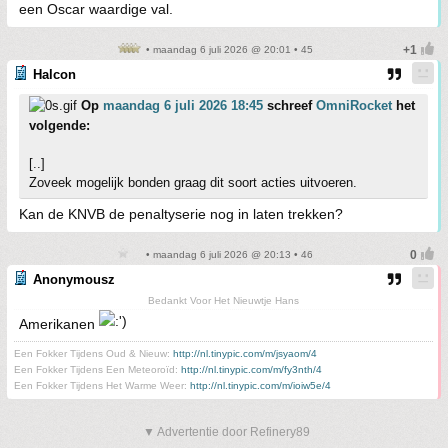
een Oscar waardige val.
• maandag 6 juli 2026 @ 20:01 • 45
Halcon
Op
maandag 6 juli 2026 18:45
schreef
OmniRocket
het
volgende:
[..]
Zoveek mogelijk bonden graag dit soort acties uitvoeren.
Kan de KNVB de penaltyserie nog in laten trekken?
• maandag 6 juli 2026 @ 20:13 • 46
Anonymousz
Bedankt Voor Het Nieuwtje Hans
Amerikanen
Een Fokker Tijdens Oud & Nieuw:
http://nl.tinypic.com/m/jsyaom/4
Een Fokker Tijdens Een Meteoroïd:
http://nl.tinypic.com/m/fy3nth/4
Een Fokker Tijdens Het Warme Weer:
http://nl.tinypic.com/m/ioiw5e/4
▼ Advertentie door Refinery89