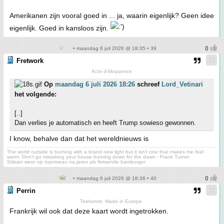
Amerikanen zijn vooral goed in ... ja, waarin eigenlijk? Geen idee
eigenlijk. Goed in kansloos zijn.
• maandag 6 juli 2026 @ 18:35 • 39
Fretwork
Acte d'éloquence
Op
maandag 6 juli 2026 18:26
schreef
Lord_Vetinari
het volgende:
[..]
Dan verlies je automatisch en heeft Trump sowieso gewonnen.
I know, behalve dan dat het wereldnieuws is
The world outside is burning with a brand new light but it isn't one that makes me feel
warm. Don't go mistaking your house burning down for the dawn - Frank Turner
Stilaan weer op topniveau na jaren als fietsende hamburger
• maandag 6 juli 2026 @ 18:36 • 40
Perrin
Toekomst. Made in Europe.
Frankrijk wil ook dat deze kaart wordt ingetrokken.