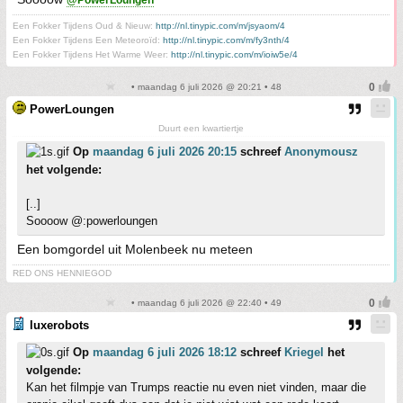
@PowerLoungen
Een Fokker Tijdens Oud & Nieuw:
http://nl.tinypic.com/m/jsyaom/4
Een Fokker Tijdens Een Meteoroïd:
http://nl.tinypic.com/m/fy3nth/4
Een Fokker Tijdens Het Warme Weer:
http://nl.tinypic.com/m/ioiw5e/4
• maandag 6 juli 2026 @ 20:21 • 48
PowerLoungen
Duurt een kwartiertje
Op
maandag 6 juli 2026 20:15
schreef
Anonymousz
het volgende:
[..]
Soooow @:powerloungen
Een bomgordel uit Molenbeek nu meteen
RED ONS HENNIEGOD
• maandag 6 juli 2026 @ 22:40 • 49
luxerobots
Op
maandag 6 juli 2026 18:12
schreef
Kriegel
het
volgende:
Kan het filmpje van Trumps reactie nu even niet vinden, maar die