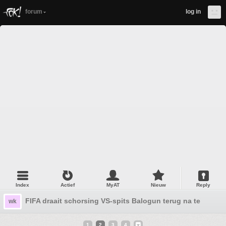
forum
log in
Index
Actief
MyAT
Nieuw
Reply
FIFA draait schorsing VS-spits Balogun terug na telefoon
wk
1
2
3
4