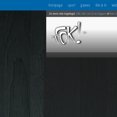
frontpage
sport
games
film & tv
web
Je bent niet ingelogd.
Klik hier om in te loggen
of
hier 