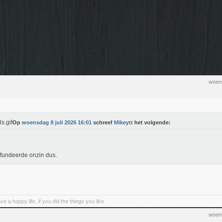
woens
Op
woensdag 8 juli 2026 16:01
schreef
Mikeytt
het volgende:
fundeerde onzin dus.
 a happy life, if you did the things you like
woens