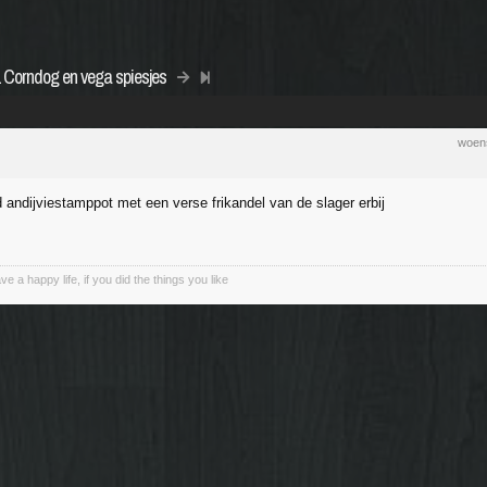
 Corndog en vega spiesjes
woens
 andijviestamppot met een verse frikandel van de slager erbij
 a happy life, if you did the things you like