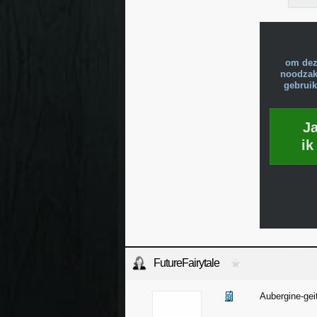
om dez
noodzake
gebruik
J
ik
FutureFairytale
Aubergine-gei