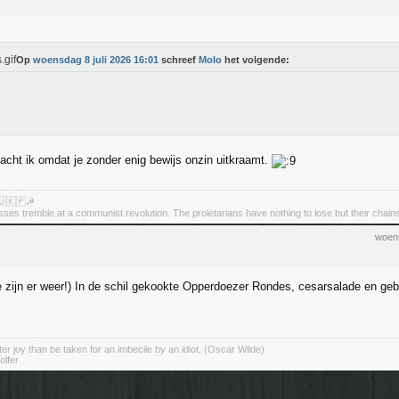
Op
woensdag 8 juli 2026 16:01
schreef
Molo
het volgende:
acht ik omdat je zonder enig bewijs onzin uitkraamt.
🇺🇰🇵☭
asses tremble at a communist revolution. The proletarians have nothing to lose but their chain
woens
 zijn er weer!) In de schil gekookte Opperdoezer Rondes, cesarsalade en geb
er joy than be taken for an imbecile by an idiot. (Oscar Wilde)
olfer