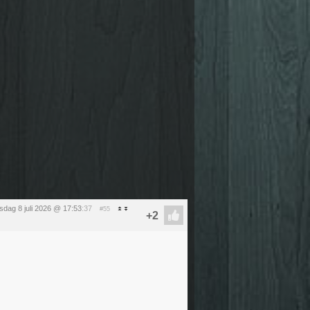
dag 8 juli 2026 @ 17:53
:37
#55