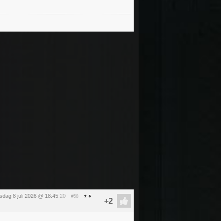
dag 8 juli 2026 @ 18:45
:20
#58