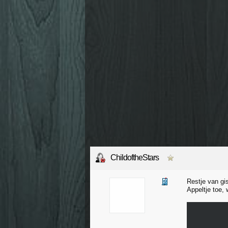
ChildoftheStars
Restje van gi
Appeltje toe,