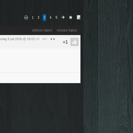
1
2
3
4
5
actieve topics
nieuwe topics
dag 8 juli 2026 @ 16:01
:40
#51