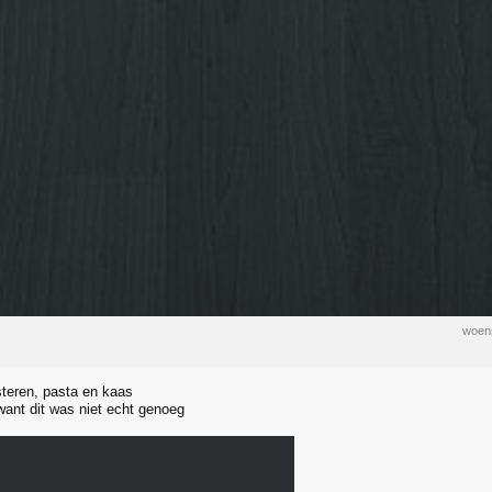
woens
steren, pasta en kaas
 want dit was niet echt genoeg