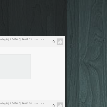
dag 8 juli 2026 @ 16:01
:53
#52
dag 8 juli 2026 @ 16:04
:10
#53