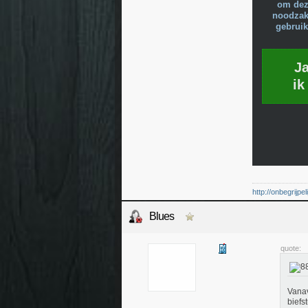
om dez
noodzake
gebruik
J
ik
http://onbegrijp
Blues
quote:
Vanav
biefs