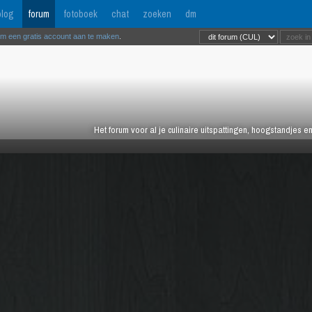
log
forum
fotoboek
chat
zoeken
dm
om een gratis account aan te maken
.
Het forum voor al je culinaire uitspattingen, hoogstandjes 