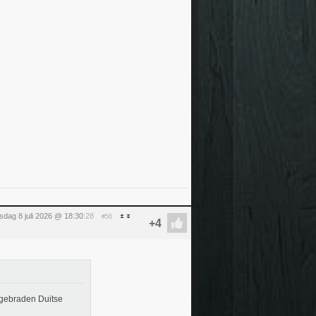
dag 8 juli 2026 @ 18:30
:28
#56
 gebraden Duitse