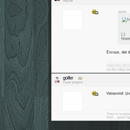
Any/All
quote:
[..]
Nope
Excuus, dat d
🇨🇳🇻🇳🇱🇦🇨
Let the ruling cl
golfer
Ouwe jongere
Vanavond: (ze
There is no great
Poef.....gone! ©g