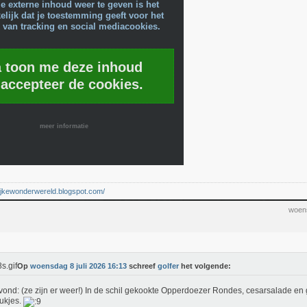
e externe inhoud weer te geven is het
lijk dat je toestemming geeft voor het
 van tracking en social mediacookies.
a toon me deze inhoud
 accepteer de cookies.
meer informatie
elijkewonderwereld.blogspot.com/
woens
Op
woensdag 8 juli 2026 16:13
schreef
golfer
het volgende:
ond: (ze zijn er weer!) In de schil gekookte Opperdoezer Rondes, cesarsalade en
tukjes.