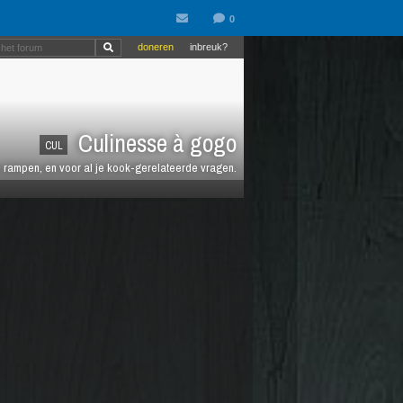
doneren
inbreuk?
Culinesse à gogo
CUL
en rampen, en voor al je kook-gerelateerde vragen.