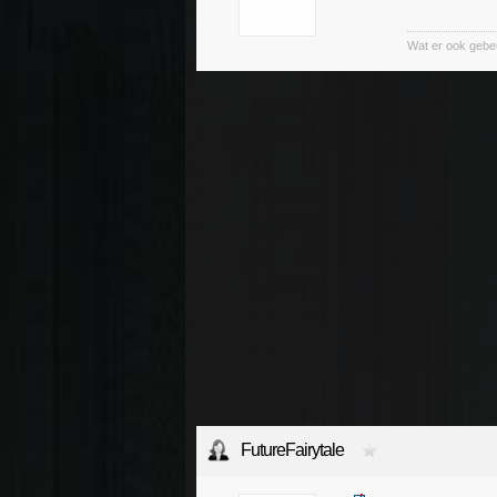
Wat er ook gebeurt
FutureFairytale