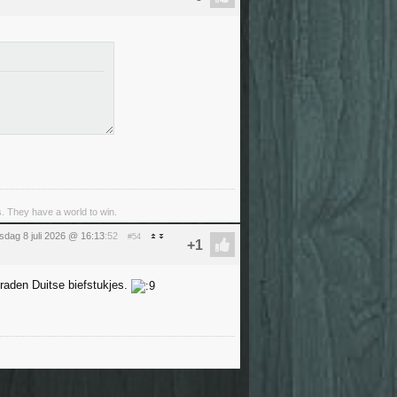
s. They have a world to win.
dag 8 juli 2026 @ 16:13
:52
#54
raden Duitse biefstukjes.