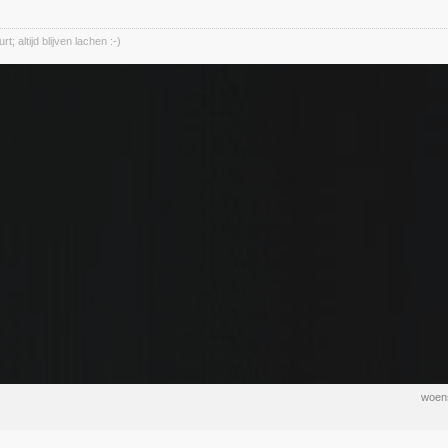
; altijd blijven lachen :-)
woens