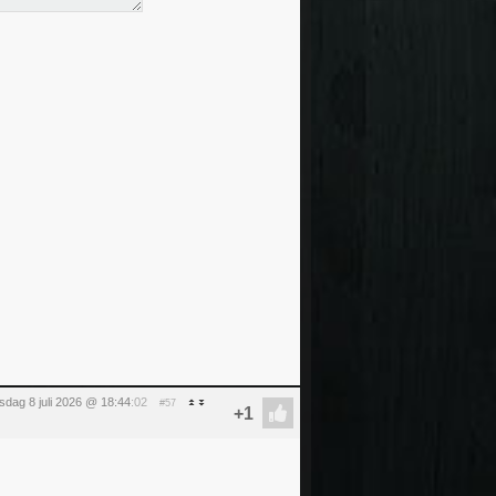
dag 8 juli 2026 @ 18:44
:02
#57