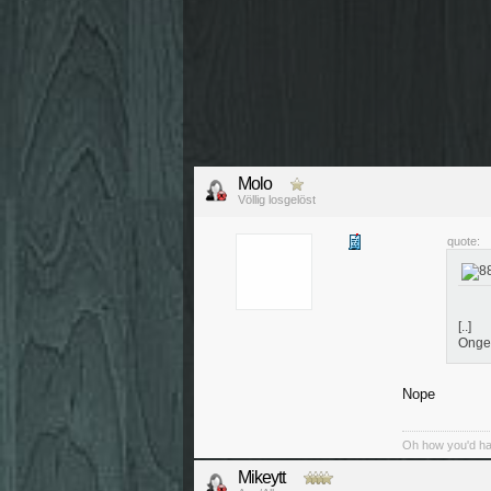
Molo
Völlig losgelöst
quote:
[..]
Onge
Nope
Oh how you'd have
Mikeytt