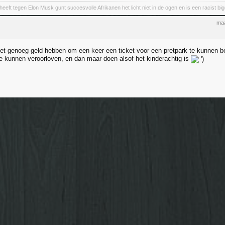
eeft tegen Elon Musk gunt succesvolle Afrikanen het licht niet in de ogen en is een racist big
maa
et genoeg geld hebben om een keer een ticket voor een pretpark te kunnen be
 kunnen veroorloven, en dan maar doen alsof het kinderachtig is