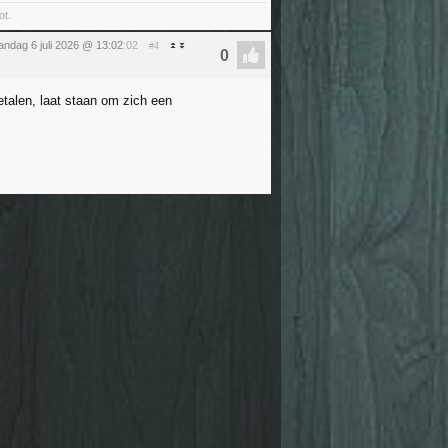
ot.
ndag 6 juli 2026 @ 13:02
:02
#4
talen, laat staan om zich een