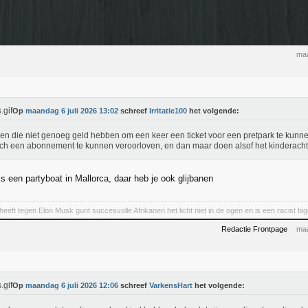
maa
Op
maandag 6 juli 2026 13:02
schreef
Irritatie100
het volgende:
n die niet genoeg geld hebben om een keer een ticket voor een pretpark te kunnen
ch een abonnement te kunnen veroorloven, en dan maar doen alsof het kinderacht
is een partyboat in Mallorca, daar heb je ook glijbanen
eeft tegen Elon Musk gunt succesvolle Afrikanen het licht niet in de ogen en is een racist big
Redactie Frontpage
maa
Op
maandag 6 juli 2026 12:06
schreef
VarkensHart
het volgende: