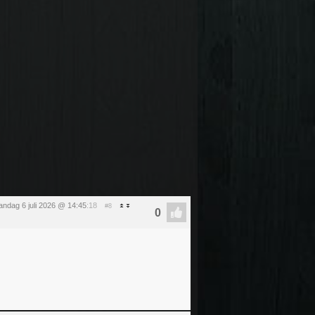
ndag 6 juli 2026 @ 14:45
:18
#8