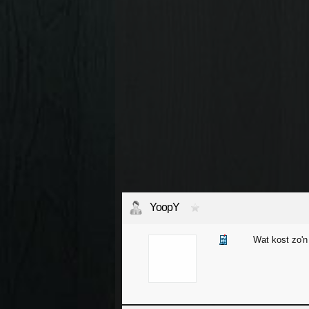
YoopY
Wat kost zo'n