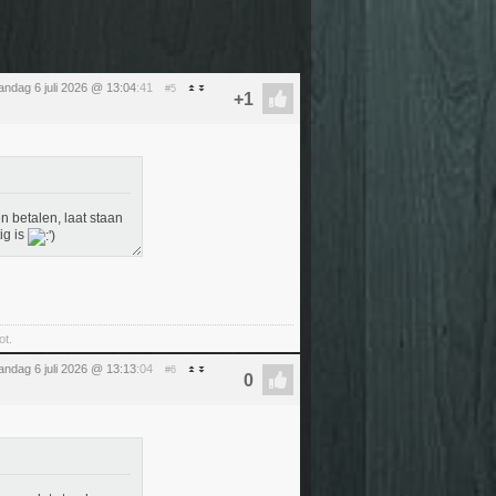
ndag 6 juli 2026 @ 13:04
:41
#5
 betalen, laat staan
ig is
ot.
ndag 6 juli 2026 @ 13:13
:04
#6