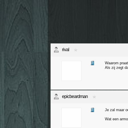
rival
Waarom praat 
Als zij zegt d
epicbeardman
Je zal maar o
Wat een armo