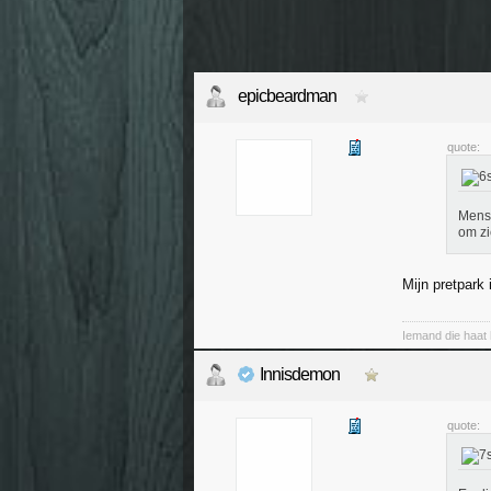
epicbeardman
quote:
Mense
om zi
Mijn pretpark 
Iemand die haat h
Innisdemon
quote: