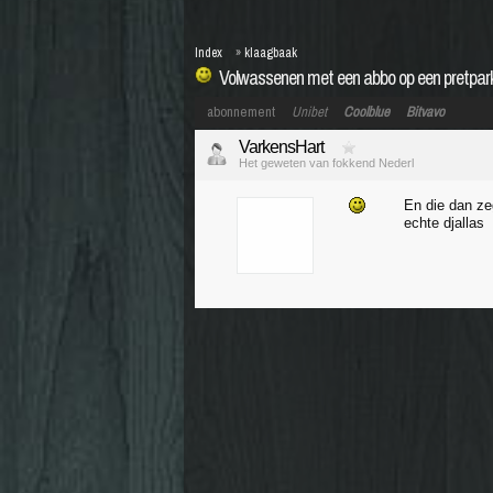
Index
»
klaagbaak
Volwassenen met een abbo op een pretpar
abonnement
Unibet
Coolblue
Bitvavo
VarkensHart
Het geweten van fokkend Nederl
En die dan ze
echte djallas