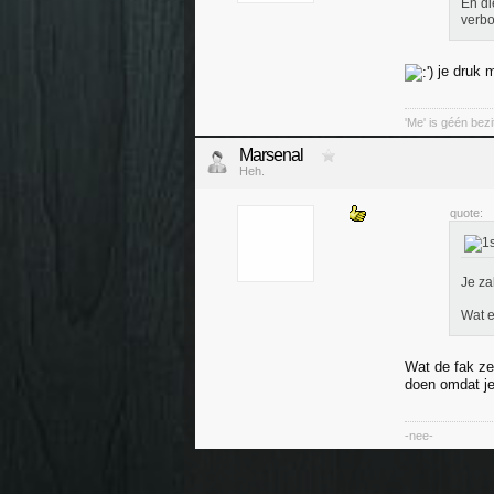
En di
verbo
je druk 
'Me' is géén bez
Marsenal
Heh.
quote:
Je za
Wat e
Wat de fak zeg
doen omdat je
-nee-