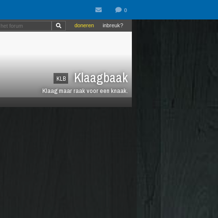
doneren
inbreuk?
Klaagbaak
KLB
Klaag maar raak voor een knaak.