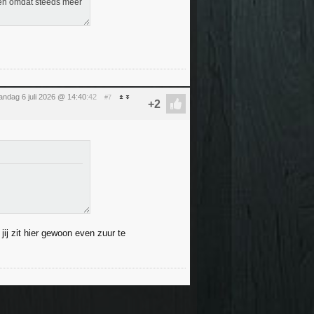
ken omdat steeds meer
ndag 6 juli 2026 @ 14:40
:42
#7
jij zit hier gewoon even zuur te