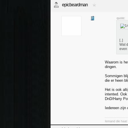
epicbeardman
quote:
[..]
Wat d
even 
Waarom is het
dingen.
Sommigen blij
die er heen b
Het is ook al
intented. Ook
DnD/Harry Pot
Iedereen zijn
Iemand die haat h