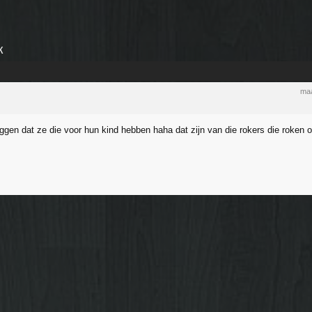
k
maa
ggen dat ze die voor hun kind hebben haha dat zijn van die rokers die roken