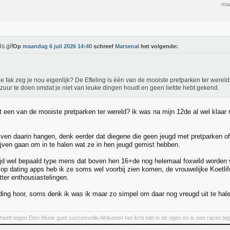
maa
Op
maandag 6 juli 2026 14:40
schreef
Marsenal
het volgende:
e fak zeg je nou eigenlijk? De Efteling is één van de mooiste pretparken ter wereld 
zuur te doen omdat je niet van leuke dingen houdt en geen liefde hebt gekend.
 een van de mooiste pretparken ter wereld? ik was na mijn 12de al wel klaar
ven daarin hangen, denk eerder dat diegene die geen jeugd met pretparken o
lijven gaan om in te halen wat ze in hen jeugd gemist hebben.
tijd wel bepaald type mens dat boven hen 16+de nog helemaal foxwild worden
 op dating apps heb ik ze soms wel voorbij zien komen, de vrouwelijke Koetli
ter enthousiastelingen.
 ding hoor, soms denk ik was ik maar zo simpel om daar nog vreugd uit te hal
eeft tegen Elon Musk gunt succesvolle Afrikanen het licht niet in de ogen en is een racist big