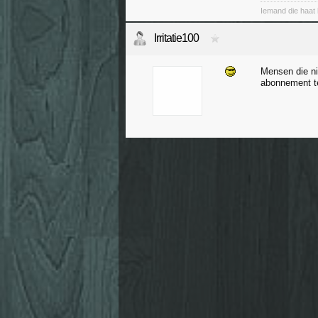
Iemand die haat h
Irritatie100
Mensen die ni
abonnement te