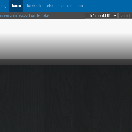
log
forum
fotoboek
chat
zoeken
dm
om een gratis account aan te maken
.