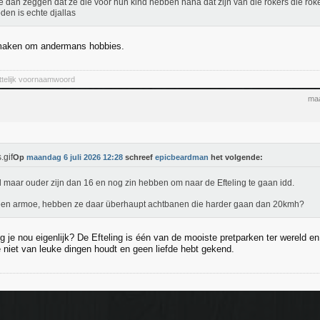
e dan zeggen dat ze die voor hun kind hebben haha dat zijn van die rokers die ro
den is echte djallas
maken om andermans hobbies.
ittelijk voornaamwoord
maa
Op
maandag 6 juli 2026 12:28
schreef
epicbeardman
het volgende:
l maar ouder zijn dan 16 en nog zin hebben om naar de Efteling te gaan idd.
en armoe, hebben ze daar überhaupt achtbanen die harder gaan dan 20kmh?
 je nou eigenlijk? De Efteling is één van de mooiste pretparken ter wereld en 
 niet van leuke dingen houdt en geen liefde hebt gekend.