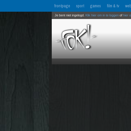
frontpage
sport
games
film & tv
web
Je bent niet ingelogd.
Klik hier om in te loggen
of
hier 