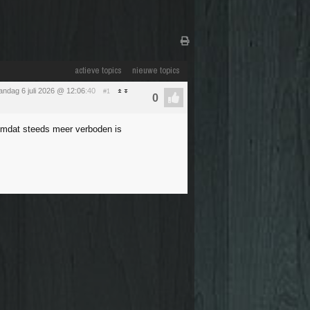
actieve topics
nieuwe topics
ndag 6 juli 2026 @ 12:06
:40
#1
 omdat steeds meer verboden is