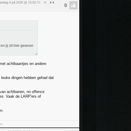
ndag 6 juli 2026 @ 15:02
:56
#9
en jij zit hier gewoon
 met achtbaantjes en andere
f leuke dingen hebben gehad dat
 van achtbanen, no offence
fes. Vaak de LARP'ers of
en.
ot.