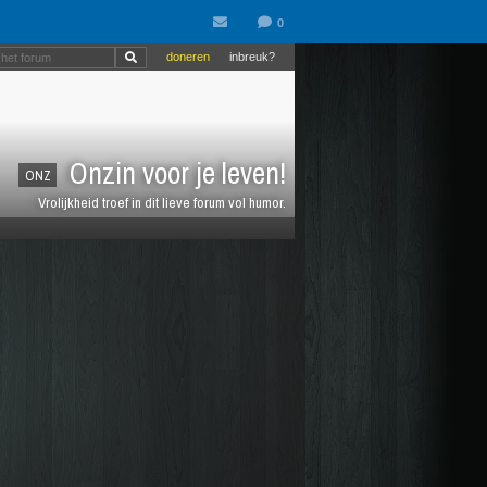
doneren
inbreuk?
Onzin voor je leven!
ONZ
Vrolijkheid troef in dit lieve forum vol humor.