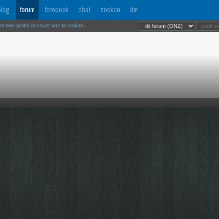
log
forum
fotoboek
chat
zoeken
dm
om een gratis account aan te maken
.