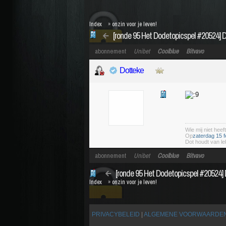
Index
»
onzin voor je leven!
[ronde 95 Het Dodetopicspel #20524] 
abonnement
Unibet
Coolblue
Bitvavo
Dotteke
Wie mij niet heeft
Op
zaterdag 15 f
Dot houdt van le
abonnement
Unibet
Coolblue
Bitvavo
[ronde 95 Het Dodetopicspel #20524] 
Index
»
onzin voor je leven!
PRIVACYBELEID
|
ALGEMENE VOORWAARDE