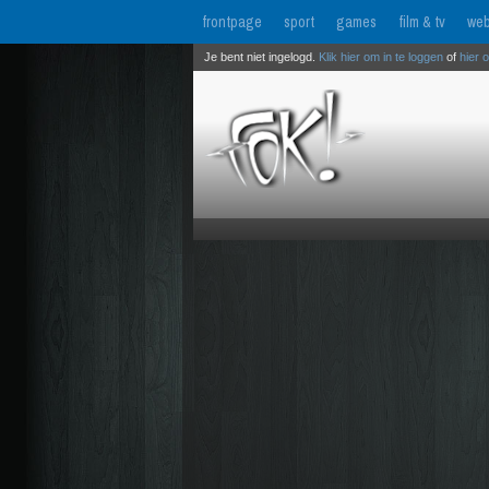
frontpage
sport
games
film & tv
web
Je bent niet ingelogd.
Klik hier om in te loggen
of
hier 