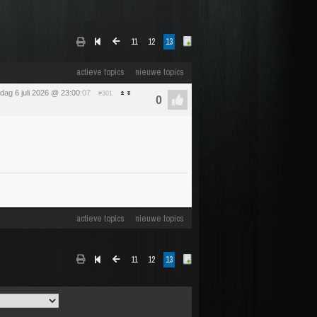
11
12
13
actieve topics
nieuwe topics
ag 6 juli 2026 @ 23:00
:07
#301
actieve topics
nieuwe topics
11
12
13