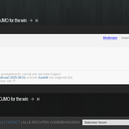
DJMO for the win
Moderator
maand
 grootgebracht, zal mij ook niet klein krijgen!
ebruari 2025 08:01
schreef
JustinK
het volgende:[/b]
kker vlot :P
DJMO for the win
N
|
CONTACT
| ALLE RECHTEN VOORBEHOUDEN