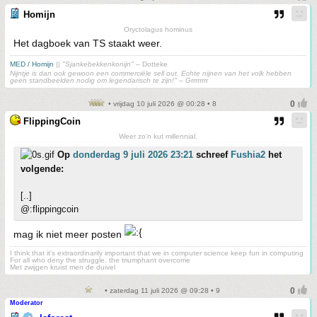
Homijn
Oryctolagus hominus
Het dagboek van TS staakt weer.
MED / Homijn
||
"Sjankebekkenkonijn"
– Dotteke
Nijntje is dan ook gewoon een commerciële sell out. Echte nijnen van het volk hebben
geen standbeelden nodig om legendarisch te zijn!"
– Grrrrrrrr
• vrijdag 10 juli 2026 @ 00:28 • 8
FlippingCoin
Weer zo'n kut millennial.
Op
donderdag 9 juli 2026 23:21
schreef
Fushia2
het
volgende:
[..]
@:flippingcoin
mag ik niet meer posten
I think that it’s extraordinarily important that we in computer science keep fun in computing
For all who deny the struggle, the triumphant overcome
Met zwijgen kruist men de duivel
• zaterdag 11 juli 2026 @ 09:28 • 9
Moderator