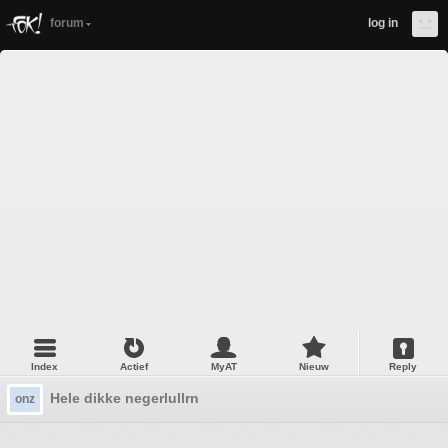
forum
log in
Index
Actief
MyAT
Nieuw
Reply
Hele dikke negerlullrn
onz